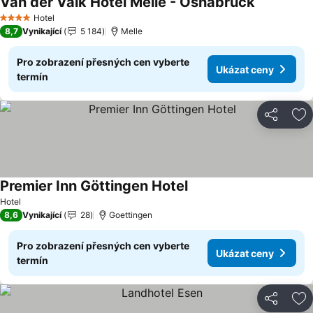
Van der Valk Hotel Melle - Osnabrück
Hotel
4 Počet hvězdiček
8,7
Vynikající
5 184
Melle
Pro zobrazení přesných cen vyberte
Ukázat ceny
termín
Sdílet
Př
Premier Inn Göttingen Hotel
Hotel
8,6
Vynikající
28
Goettingen
Pro zobrazení přesných cen vyberte
Ukázat ceny
termín
Sdílet
Př