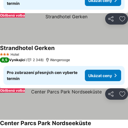
Ukázat ceny
termín
Oblíbená volba
Sdílet
Př
Strandhotel Gerken
Hotel
3 Počet hvězdiček
8,5
Vynikající
2 348
Wangerooge
Pro zobrazení přesných cen vyberte
Ukázat ceny
termín
Oblíbená volba
Sdílet
Př
Center Parcs Park Nordseeküste