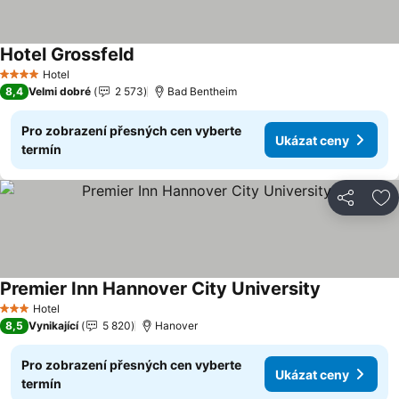
Hotel Grossfeld
Hotel
4 Počet hvězdiček
8,4
Velmi dobré
2 573
Bad Bentheim
Pro zobrazení přesných cen vyberte
Ukázat ceny
termín
Sdílet
Př
Premier Inn Hannover City University
Hotel
3 Počet hvězdiček
8,5
Vynikající
5 820
Hanover
Pro zobrazení přesných cen vyberte
Ukázat ceny
termín