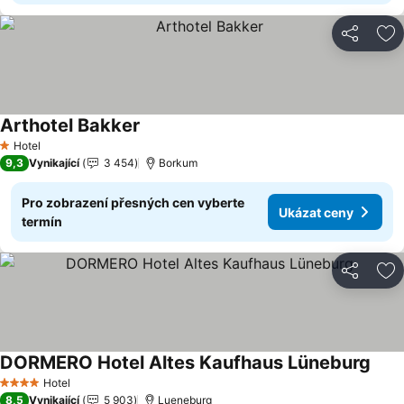
Sdílet
Př
Arthotel Bakker
Hotel
1 Počet hvězdiček
9,3
Vynikající
3 454
Borkum
Pro zobrazení přesných cen vyberte
Ukázat ceny
termín
Sdílet
Př
DORMERO Hotel Altes Kaufhaus Lüneburg
Hotel
4 Počet hvězdiček
8,5
Vynikající
5 903
Lueneburg