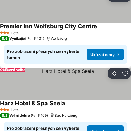
Premier Inn Wolfsburg City Centre
Hotel
3 Počet hvězdiček
8,6
Vynikající
6 431
Wolfsburg
Pro zobrazení přesných cen vyberte
Ukázat ceny
termín
Oblíbená volba
Sdílet
Př
Harz Hotel & Spa Seela
Hotel
3 Počet hvězdiček
8,2
Velmi dobré
6 109
Bad Harzburg
Pro zobrazení přesných cen vyberte