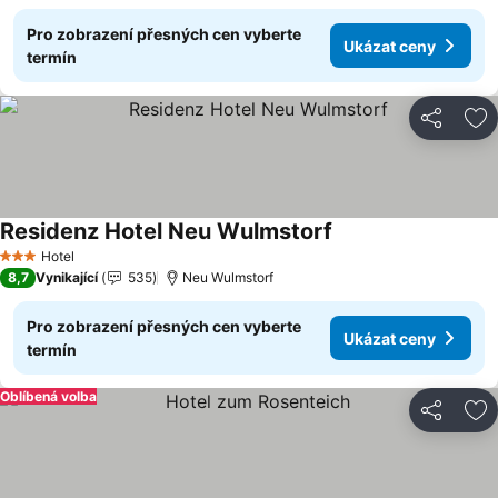
Pro zobrazení přesných cen vyberte
Ukázat ceny
termín
Sdílet
Př
Residenz Hotel Neu Wulmstorf
Hotel
3 Počet hvězdiček
8,7
Vynikající
535
Neu Wulmstorf
Pro zobrazení přesných cen vyberte
Ukázat ceny
termín
Oblíbená volba
Sdílet
Př