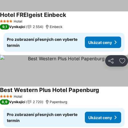
Hotel FREIgeist Einbeck
Hotel
4 Počet hvězdiček
9,1
Vynikající
2 554
Einbeck
Pro zobrazení přesných cen vyberte
Ukázat ceny
termín
Sdílet
Př
Best Western Plus Hotel Papenburg
Hotel
4 Počet hvězdiček
8,9
Vynikající
2 720
Papenburg
Pro zobrazení přesných cen vyberte
Ukázat ceny
termín