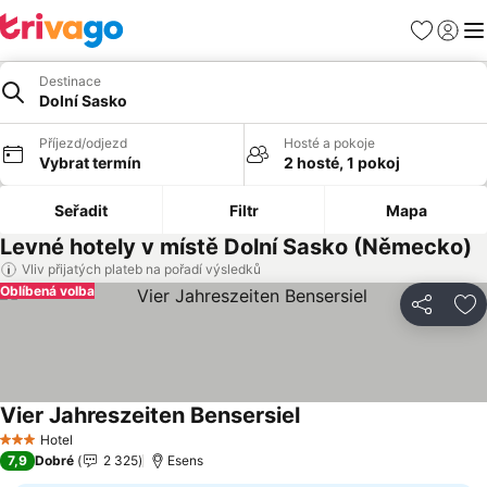
Oblíbené
Přihlási
Me
Destinace
Dolní Sasko
Příjezd/odjezd
Hosté a pokoje
Vybrat termín
2 hosté, 1 pokoj
Seřadit
Filtr
Mapa
Levné hotely v místě Dolní Sasko (Německo)
Vliv přijatých plateb na pořadí výsledků
Oblíbená volba
Sdílet
Př
Vier Jahreszeiten Bensersiel
Hotel
3 Počet hvězdiček
7,9
Dobré
2 325
Esens