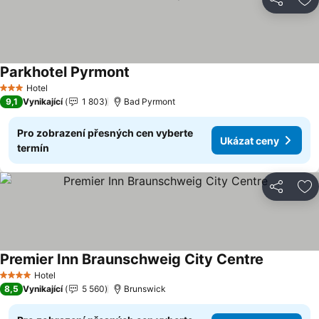
Sdílet
Př
Parkhotel Pyrmont
Hotel
3 Počet hvězdiček
9,1
Vynikající
1 803
Bad Pyrmont
Pro zobrazení přesných cen vyberte
Ukázat ceny
termín
Sdílet
Př
Premier Inn Braunschweig City Centre
Hotel
4 Počet hvězdiček
8,5
Vynikající
5 560
Brunswick