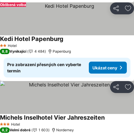
Oblíbená volba
Sdílet
Př
Kedi Hotel Papenburg
Hotel
2 Počet hvězdiček
8,8
Vynikající
4 484
Papenburg
Pro zobrazení přesných cen vyberte
Ukázat ceny
termín
Sdílet
Př
Michels Inselhotel Vier Jahreszeiten
Hotel
3 Počet hvězdiček
8,2
Velmi dobré
1 603
Norderney