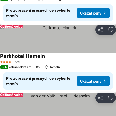
Pro zobrazení přesných cen vyberte
Ukázat ceny
termín
Oblíbená volba
Sdílet
Př
Parkhotel Hameln
Hotel
4 Počet hvězdiček
8,4
Velmi dobré
5 850
Hameln
Pro zobrazení přesných cen vyberte
Ukázat ceny
termín
Oblíbená volba
Sdílet
Př