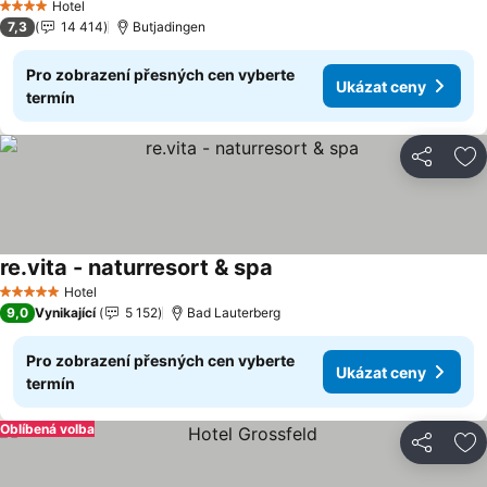
Hotel
4 Počet hvězdiček
7,3
14 414
Butjadingen
Pro zobrazení přesných cen vyberte
Ukázat ceny
termín
Sdílet
Př
re.vita - naturresort & spa
Hotel
5 Počet hvězdiček
9,0
Vynikající
5 152
Bad Lauterberg
Pro zobrazení přesných cen vyberte
Ukázat ceny
termín
Oblíbená volba
Sdílet
Př