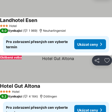
Landhotel Esen
Hotel
3 Počet hvězdiček
9,0
Vynikající
1 969
Neuharlingersiel
Pro zobrazení přesných cen vyberte
Ukázat ceny
termín
Oblíbená volba
Sdílet
Př
Hotel Gut Altona
Hotel
4 Počet hvězdiček
9,2
Vynikající
4 164
Dötlingen
Pro zobrazení přesných cen vyberte
Ukázat ceny