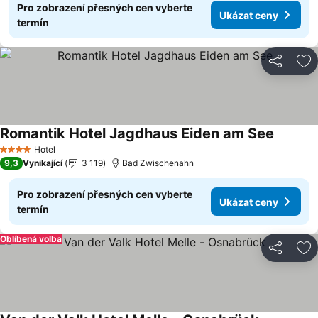
Pro zobrazení přesných cen vyberte
Ukázat ceny
termín
Sdílet
Př
Romantik Hotel Jagdhaus Eiden am See
Hotel
4 Počet hvězdiček
9,3
Vynikající
3 119
Bad Zwischenahn
Pro zobrazení přesných cen vyberte
Ukázat ceny
termín
Oblíbená volba
Sdílet
Př