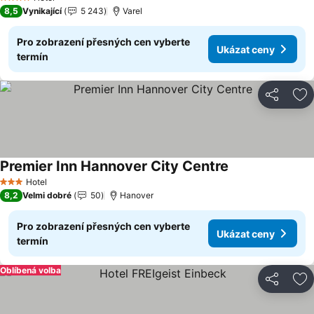
4 Počet hvězdiček
8,5
Vynikající
5 243
Varel
Pro zobrazení přesných cen vyberte
Ukázat ceny
termín
Sdílet
Př
Premier Inn Hannover City Centre
Hotel
3 Počet hvězdiček
8,2
Velmi dobré
50
Hanover
Pro zobrazení přesných cen vyberte
Ukázat ceny
termín
Oblíbená volba
Sdílet
Př