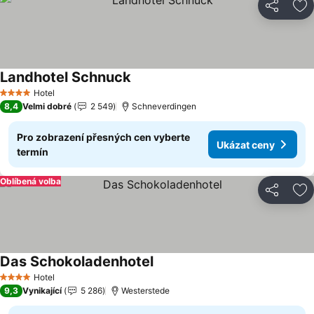
Sdílet
Př
Landhotel Schnuck
Hotel
4 Počet hvězdiček
8,4
Velmi dobré
2 549
Schneverdingen
Pro zobrazení přesných cen vyberte
Ukázat ceny
termín
Oblíbená volba
Sdílet
Př
Das Schokoladenhotel
Hotel
4 Počet hvězdiček
9,3
Vynikající
5 286
Westerstede