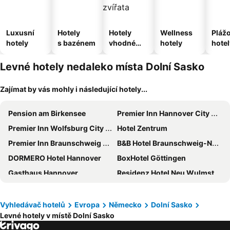
Luxusní
Hotely
Hotely
Wellness
Pláž
hotely
s bazénem
vhodné
hotely
hotel
pro
domácí
Levné hotely nedaleko místa Dolní Sasko
zvířata
Zajímat by vás mohly i následující hotely...
Pension am Birkensee
Premier Inn Hannover City University
Premier Inn Wolfsburg City Centre
Hotel Zentrum
Premier Inn Braunschweig City Centre
B&B Hotel Braunschweig-Nord
DORMERO Hotel Hannover
BoxHotel Göttingen
Gasthaus Hannover
Residenz Hotel Neu Wulmstorf
DoubleTree by Hilton Hannover Schweizerhof
Hotel Hannover Airport by Premiere Classe
B&B HOTEL Hannover-Garbsen
June Six Hotel Hannover City
Vyhledávač hotelů
Evropa
Německo
Dolní Sasko
Levné hotely v místě Dolní Sasko
Vier Jahreszeiten Bensersiel
IntercityHotel Hannover Hauptbahnhof Ost