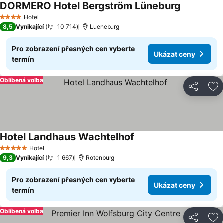
DORMERO Hotel Bergström Lüneburg
Hotel
4 Počet hvězdiček
8,5
Vynikající
10 714
Lueneburg
Pro zobrazení přesných cen vyberte
Ukázat ceny
termín
Oblíbená volba
Sdílet
Př
Hotel Landhaus Wachtelhof
Hotel
5 Počet hvězdiček
9,3
Vynikající
1 667
Rotenburg
Pro zobrazení přesných cen vyberte
Ukázat ceny
termín
Oblíbená volba
Sdílet
Př