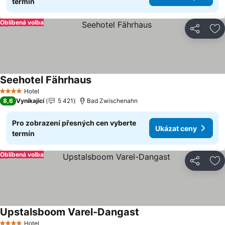
termín
Oblíbená volba
Sdílet
Př
Seehotel Fährhaus
Hotel
4 Počet hvězdiček
8,6
Vynikající
5 421
Bad Zwischenahn
Pro zobrazení přesných cen vyberte
Ukázat ceny
termín
Oblíbená volba
Sdílet
Př
Upstalsboom Varel-Dangast
Hotel