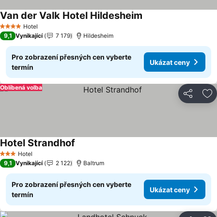
Van der Valk Hotel Hildesheim
Hotel
4 Počet hvězdiček
9,1
Vynikající
7 179
Hildesheim
Pro zobrazení přesných cen vyberte
Ukázat ceny
termín
Oblíbená volba
Sdílet
Př
Hotel Strandhof
Hotel
3 Počet hvězdiček
9,1
Vynikající
2 122
Baltrum
Pro zobrazení přesných cen vyberte
Ukázat ceny
termín