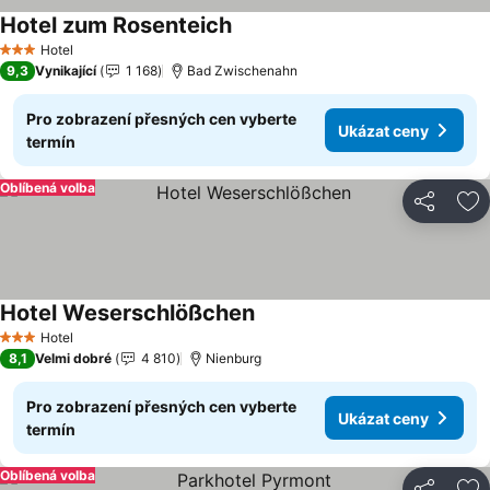
Hotel zum Rosenteich
Hotel
3 Počet hvězdiček
9,3
Vynikající
1 168
Bad Zwischenahn
Pro zobrazení přesných cen vyberte
Ukázat ceny
termín
Oblíbená volba
Sdílet
Př
Hotel Weserschlößchen
Hotel
3 Počet hvězdiček
8,1
Velmi dobré
4 810
Nienburg
Pro zobrazení přesných cen vyberte
Ukázat ceny
termín
Oblíbená volba