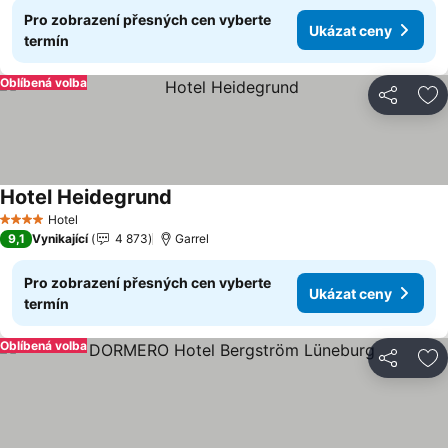
Pro zobrazení přesných cen vyberte
Ukázat ceny
termín
Oblíbená volba
Sdílet
Př
Hotel Heidegrund
Hotel
4 Počet hvězdiček
9,1
Vynikající
4 873
Garrel
Pro zobrazení přesných cen vyberte
Ukázat ceny
termín
Oblíbená volba
Sdílet
Př