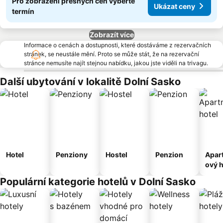
Pro zobrazení přesných cen vyberte
Ukázat ceny
termín
Zobrazít více
Informace o cenách a dostupnosti, které dostáváme z rezervačních
stránek, se neustále mění. Proto se může stát, že na rezervační
stránce nemusíte najít stejnou nabídku, jakou jste viděli na trivagu.
Další ubytování v lokalitě Dolní Sasko
Hotel
Penziony
Hostel
Penzion
Apar
ový h
Populární kategorie hotelů v Dolní Sasko