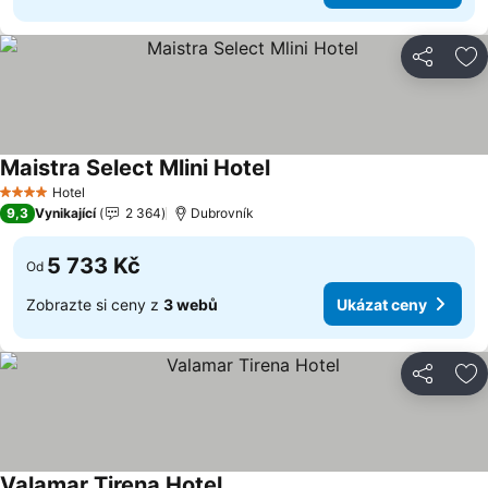
Sdílet
Př
Maistra Select Mlini Hotel
Ukázat ceny
Hotel
4 Počet hvězdiček
9,3
Vynikající
2 364
Dubrovník
5 733 Kč
Od
Zobrazte si ceny z
3 webů
Ukázat ceny
Sdílet
Př
Valamar Tirena Hotel