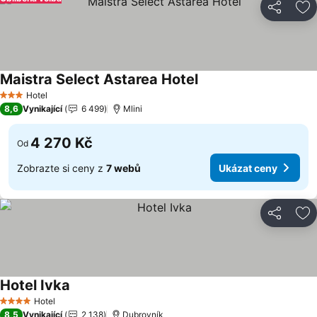
Sdílet
Př
Maistra Select Astarea Hotel
Ukázat ceny
Hotel
3 Počet hvězdiček
8,6
Vynikající
6 499
Mlini
4 270 Kč
Od
Zobrazte si ceny z
7 webů
Ukázat ceny
Sdílet
Př
Hotel Ivka
Ukázat ceny
Hotel
4 Počet hvězdiček
8,5
Vynikající
2 138
Dubrovník