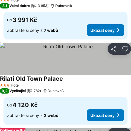
Hotel
3 Počet hvězdiček
8,1
Velmi dobré
3 853
Dubrovník
3 991 Kč
Od
Zobrazte si ceny z
7 webů
Ukázat ceny
Sdílet
Př
Rilati Old Town Palace
Ukázat ceny
Hotel
3 Počet hvězdiček
9,2
Vynikající
782
Dubrovník
4 120 Kč
Od
Zobrazte si ceny z
2 webů
Ukázat ceny
Oblíbená volba