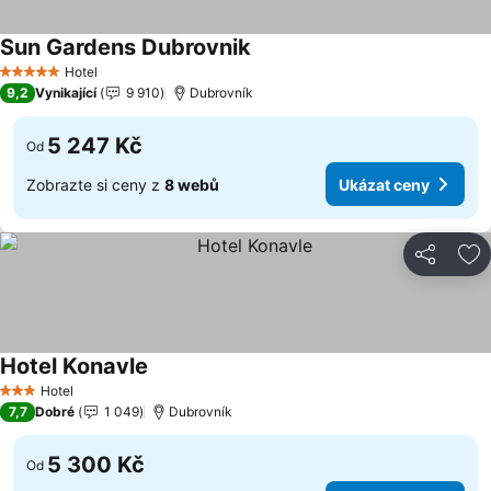
Sun Gardens Dubrovnik
Ukázat ceny
Hotel
5 Počet hvězdiček
9,2
Vynikající
9 910
Dubrovník
5 247 Kč
Od
Zobrazte si ceny z
8 webů
Ukázat ceny
Sdílet
Př
Hotel Konavle
Ukázat ceny
Hotel
3 Počet hvězdiček
7,7
Dobré
1 049
Dubrovník
5 300 Kč
Od