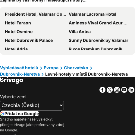
President Hotel, Valamar Collection
Valamar Lacroma Hotel
Hotel Faraon
Aminess Vival Grand Azur Hotel
Hotel Osmine
Villa Antea
Hotel Dubrovnik Palace
Sunny Dubrovnik by Valamar
Hotel Adria
Rixos Premium Dubrovnik
Aminess Planet Camping Port9 Holiday Homes
Remisens Hotel Epidaurus
Hilton Imperial Dubrovnik
Port 9 Apartments
Vyhledávač hotelů
Evropa
Chorvatsko
Dubrovnik-Neretva
Levné hotely v místě Dubrovnik-Neretva
Hotel Tolero
Aminess Lume Hotel
Admiral Grand Hotel
Villa Doris
Facebook
Twitter
Insta
Yo
Hotel Croatia
Orsan Maradiso Hotel by Aminess
Vyberte zemi
Remisens Hotel Albatros
Hotel Pansion Villa Antonio
Hotel More
Hotel Royal Neptun
Přidat na Google
Rooms Sb
TUI BLUE Kalamota Island
Snadno najděte naše výsledky:
přidejte trivago jako preferovaný zdroj
Hotel Bellevue Dubrovnik
Aminess Younique Bellevue Hotel
na Google.