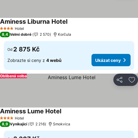
Aminess Liburna Hotel
Ukázat ceny
Hotel
4 Počet hvězdiček
8,4
Velmi dobré
2 570
Korčula
2 875 Kč
Od
Zobrazte si ceny z
4 webů
Ukázat ceny
Oblíbená volba
Sdílet
Př
Aminess Lume Hotel
Ukázat ceny
Hotel
4 Počet hvězdiček
8,9
Vynikající
2 216
Smokvica