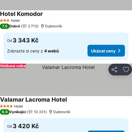
Hotel Komodor
Ukázat ceny
Hotel
3 Počet hvězdiček
7,5
Dobré
2 713
Dubrovník
3 343 Kč
Od
Zobrazte si ceny z
4 webů
Ukázat ceny
Oblíbená volba
Sdílet
Př
Valamar Lacroma Hotel
Ukázat ceny
Hotel
4 Počet hvězdiček
9,0
Vynikající
10 331
Dubrovník
3 420 Kč
Od