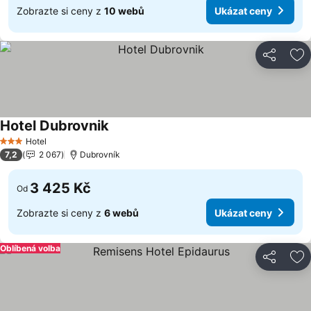
Zobrazte si ceny z
10 webů
Ukázat ceny
Sdílet
Př
Hotel Dubrovnik
Ukázat ceny
Hotel
3 Počet hvězdiček
7,2
2 067
Dubrovník
3 425 Kč
Od
Zobrazte si ceny z
6 webů
Ukázat ceny
Oblíbená volba
Sdílet
Př