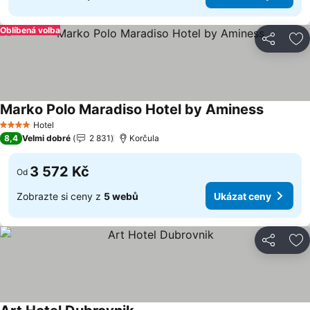
Oblíbená volba
Sdílet
Př
Marko Polo Maradiso Hotel by Aminess
Ukázat 
Hotel
4 Počet hvězdiček
8,4
Velmi dobré
2 831
Korčula
3 572 Kč
Od
Zobrazte si ceny z
5 webů
Ukázat ceny
Sdílet
Př