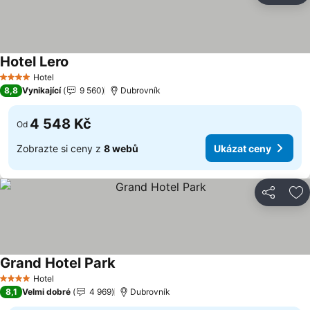
Hotel Lero
Ukázat ceny
Hotel
4 Počet hvězdiček
8,8
Vynikající
9 560
Dubrovník
4 548 Kč
Od
Zobrazte si ceny z
8 webů
Ukázat ceny
Sdílet
Př
Grand Hotel Park
Ukázat ceny
Hotel
4 Počet hvězdiček
8,1
Velmi dobré
4 969
Dubrovník