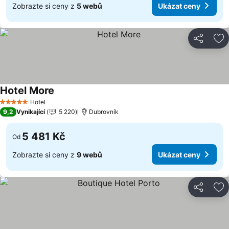
Zobrazte si ceny z
5 webů
Ukázat ceny
Sdílet
Př
Hotel More
Ukázat ceny
Hotel
5 Počet hvězdiček
9,2
Vynikající
5 220
Dubrovník
5 481 Kč
Od
Zobrazte si ceny z
9 webů
Ukázat ceny
Sdílet
Př