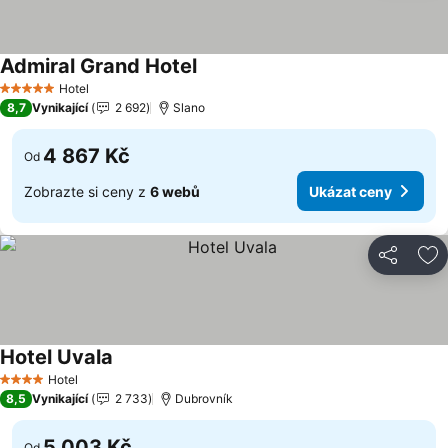
Admiral Grand Hotel
Ukázat ceny
Hotel
5 Počet hvězdiček
8,7
Vynikající
2 692
Slano
4 867 Kč
Od
Zobrazte si ceny z
6 webů
Ukázat ceny
Sdílet
Př
Hotel Uvala
Ukázat ceny
Hotel
4 Počet hvězdiček
8,5
Vynikající
2 733
Dubrovník
5 003 Kč
Od