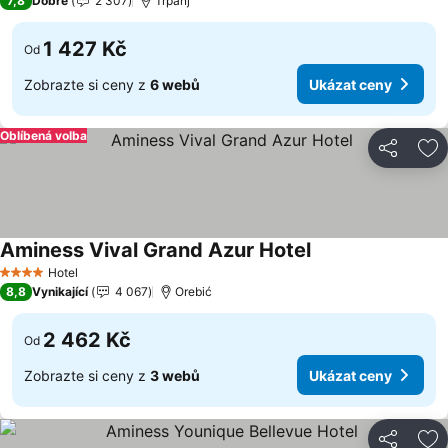
7,8
Dobré
2 307
Trpanj
1 427 Kč
Od
Zobrazte si ceny z
6 webů
Ukázat ceny
Oblíbená volba
Sdílet
Př
Aminess Vival Grand Azur Hotel
Ukázat ceny
Hotel
4 Počet hvězdiček
8,8
Vynikající
4 067
Orebić
2 462 Kč
Od
Zobrazte si ceny z
3 webů
Ukázat ceny