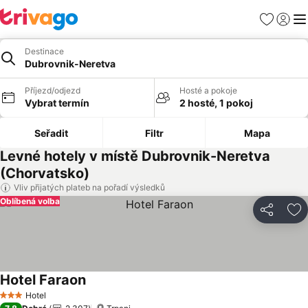
Oblíbené
Přihlási
Me
Destinace
Dubrovnik-Neretva
Příjezd/odjezd
Hosté a pokoje
Vybrat termín
2 hosté, 1 pokoj
Seřadit
Filtr
Mapa
Levné hotely v místě Dubrovnik-Neretva
(Chorvatsko)
Vliv přijatých plateb na pořadí výsledků
Oblíbená volba
Sdílet
Př
Hotel Faraon
Ukázat ceny
Hotel
3 Počet hvězdiček