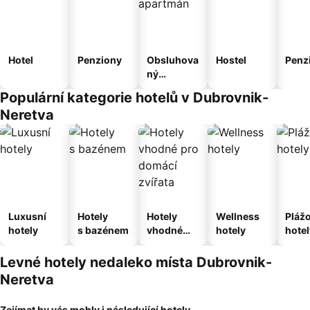
Hotel
Penziony
Obsluhova
Hostel
Penz
ný
apartmán
Populární kategorie hotelů v Dubrovnik-
Neretva
Luxusní
Hotely
Hotely
Wellness
Pláž
hotely
s bazénem
vhodné
hotely
hotel
pro
domácí
Levné hotely nedaleko místa Dubrovnik-
zvířata
Neretva
Zajímat by vás mohly i následující hotely...