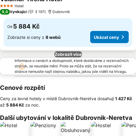
Ukázat ceny
Hotel
4 Počet hvězdiček
9,0
Vynikající
3 197
Dubrovník
5 884 Kč
Od
Zobrazte si ceny z
8 webů
Ukázat ceny
Zobrazít více
Informace o cenách a dostupnosti, které dostáváme z rezervačních
stránek, se neustále mění. Proto se může stát, že na rezervační
stránce nemusíte najít stejnou nabídku, jakou jste viděli na trivagu.
Cenové rozpětí
Ceny za levné hotely v místě Dubrovnik-Neretva dosahují
‎1 427 Kč
až
‎5 884 Kč
za noc.
Další ubytování v lokalitě Dubrovnik-Neretva