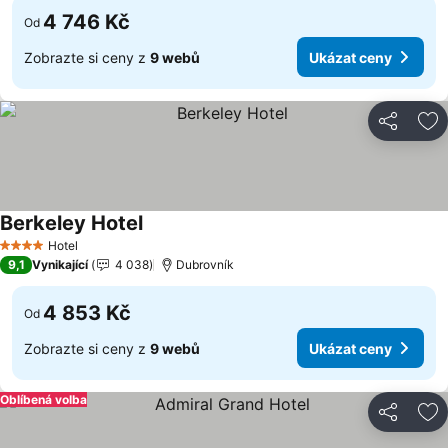
4 746 Kč
Od
Zobrazte si ceny z
9 webů
Ukázat ceny
Sdílet
Př
Berkeley Hotel
Ukázat ceny
Hotel
4 Počet hvězdiček
9,1
Vynikající
4 038
Dubrovník
4 853 Kč
Od
Zobrazte si ceny z
9 webů
Ukázat ceny
Oblíbená volba
Sdílet
Př