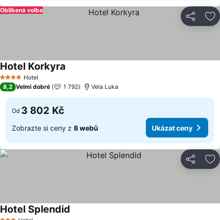
Oblíbená volba
Sdílet
Př
Hotel Korkyra
Ukázat ceny
Hotel
4 Počet hvězdiček
8,2
Velmi dobré
1 792
Vela Luka
3 802 Kč
Od
Zobrazte si ceny z
8 webů
Ukázat ceny
Sdílet
Př
Hotel Splendid
Ukázat ceny