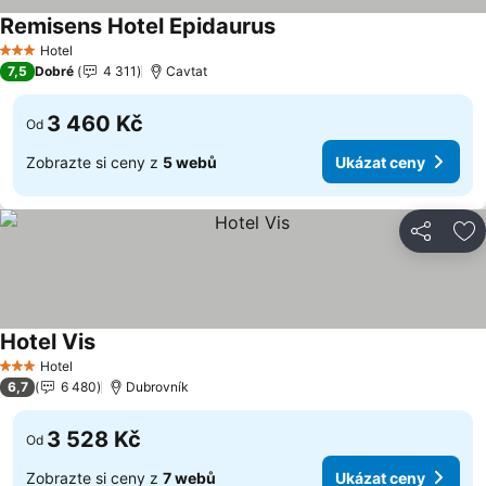
Remisens Hotel Epidaurus
Ukázat ceny
Hotel
3 Počet hvězdiček
7,5
Dobré
4 311
Cavtat
3 460 Kč
Od
Zobrazte si ceny z
5 webů
Ukázat ceny
Sdílet
Př
Hotel Vis
Ukázat ceny
Hotel
3 Počet hvězdiček
6,7
6 480
Dubrovník
3 528 Kč
Od
Zobrazte si ceny z
7 webů
Ukázat ceny