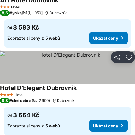
Art Hotel Dubrovnik
Ukázat ceny
Hotel
3 Počet hvězdiček
8,5
Vynikající
950
Dubrovník
3 583 Kč
Od
Zobrazte si ceny z
5 webů
Ukázat ceny
Sdílet
Př
Hotel D'Elegant Dubrovnik
Ukázat ceny
Hotel
4 Počet hvězdiček
8,3
Velmi dobré
2 900
Dubrovník
3 664 Kč
Od
Zobrazte si ceny z
5 webů
Ukázat ceny