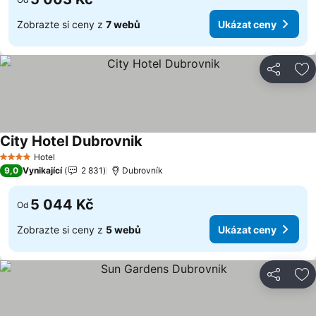
Zobrazte si ceny z
7 webů
Ukázat ceny
Sdílet
Př
City Hotel Dubrovnik
Ukázat ceny
Hotel
4 Počet hvězdiček
9,0
Vynikající
2 831
Dubrovník
5 044 Kč
Od
Zobrazte si ceny z
5 webů
Ukázat ceny
Sdílet
Př