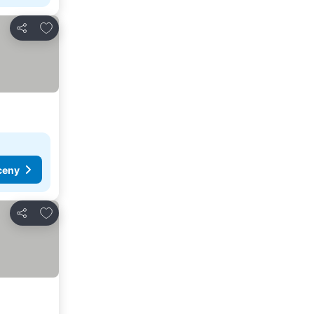
Přidat na seznam oblíbených hotelů
Sdílet
ceny
Přidat na seznam oblíbených hotelů
Sdílet