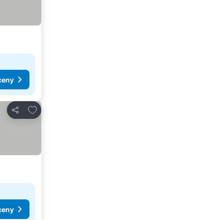
ceny
Přidat na seznam oblíbených hotelů
Sdílet
ceny