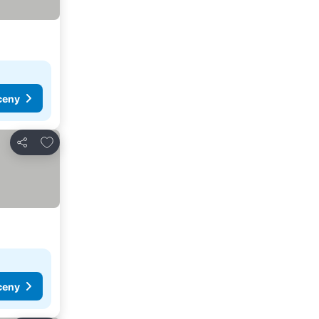
ceny
Přidat na seznam oblíbených hotelů
Sdílet
ceny