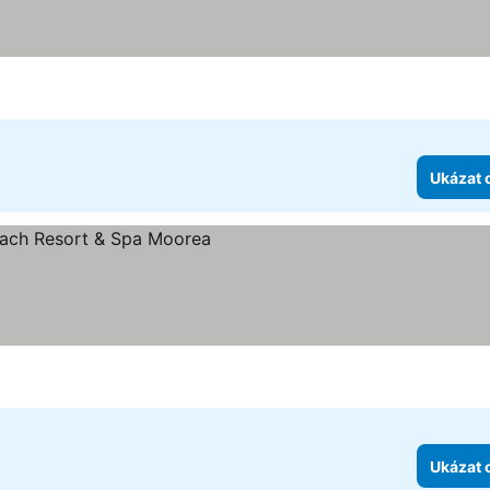
Ukázat 
zdiček
t ceny
Ukázat 