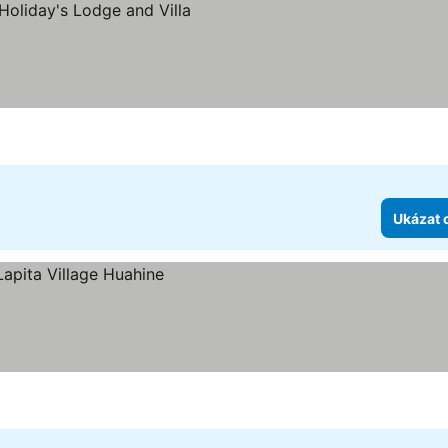
diček
ceny
Ukázat 