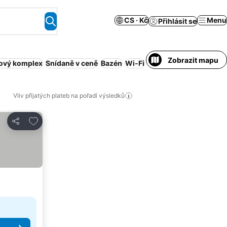
CS · Kč
Menu
Přihlásit se
Zobrazit mapu
ový komplex
Snídaně v ceně
Bazén
Wi-Fi
Obsluhovaný apartmá
Vliv přijatých plateb na pořadí výsledků
Přidat na seznam oblíbených hotelů
Sdílet