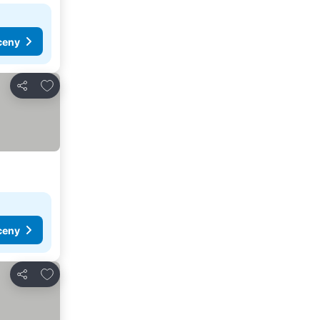
ceny
Přidat na seznam oblíbených hotelů
Sdílet
ceny
Přidat na seznam oblíbených hotelů
Sdílet