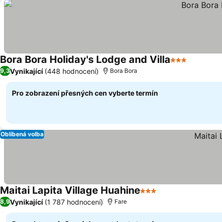
Bora Bora Holiday's Lodge and Villa
3 Počet hvěz
Ukázat 
Vynikající
(448 hodnocení)
9,3
Bora Bora
Pro zobrazení přesných cen vyberte termín
Oblíbená volba
Maitai Lapita Village Huahine
3 Počet hvězdiček
Ukázat ceny
Vynikající
(1 787 hodnocení)
8,9
Fare