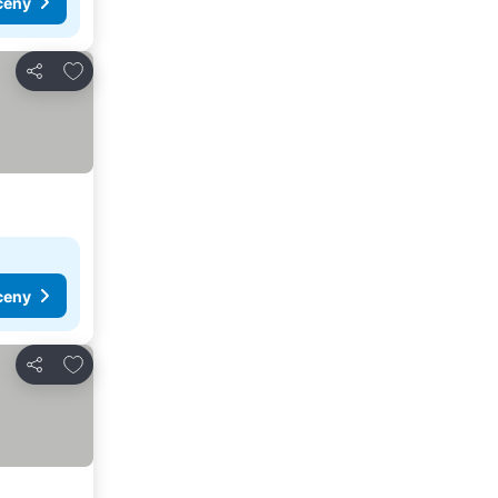
ceny
Přidat na seznam oblíbených hotelů
Sdílet
ceny
Přidat na seznam oblíbených hotelů
Sdílet