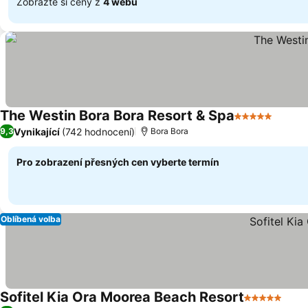
Zobrazte si ceny z
4 webů
The Westin Bora Bora Resort & Spa
5 Počet hvězd
Ukáza
Vynikající
(742 hodnocení)
9,3
Bora Bora
Pro zobrazení přesných cen vyberte termín
Oblíbená volba
Sofitel Kia Ora Moorea Beach Resort
5 Počet hvě
Ukáz