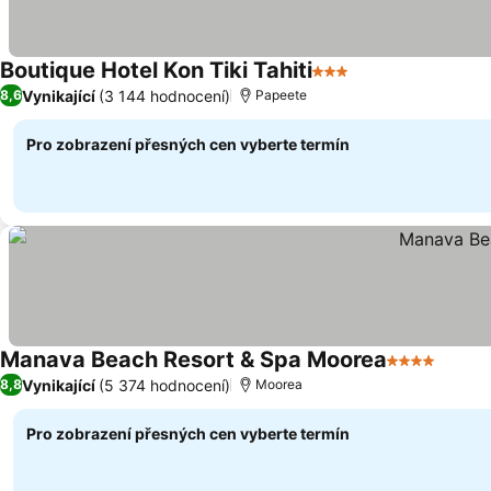
Boutique Hotel Kon Tiki Tahiti
3 Počet hvězdiček
Ukázat ceny
Vynikající
(3 144 hodnocení)
8,6
Papeete
Pro zobrazení přesných cen vyberte termín
Manava Beach Resort & Spa Moorea
4 Počet hvě
Ukáza
Vynikající
(5 374 hodnocení)
8,8
Moorea
Pro zobrazení přesných cen vyberte termín