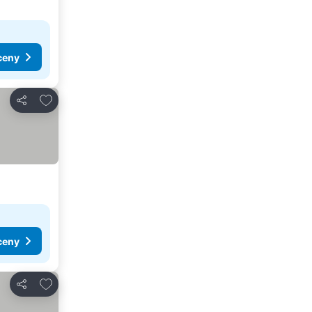
ceny
Přidat na seznam oblíbených hotelů
Sdílet
ceny
Přidat na seznam oblíbených hotelů
Sdílet