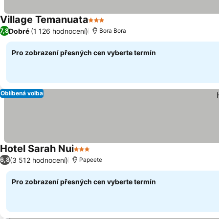
Village Temanuata
3 Počet hvězdiček
Ukázat ceny
Dobré
(1 126 hodnocení)
7,8
Bora Bora
Pro zobrazení přesných cen vyberte termín
Oblíbená volba
Hotel Sarah Nui
3 Počet hvězdiček
Ukázat ceny
(3 512 hodnocení)
6,8
Papeete
Pro zobrazení přesných cen vyberte termín