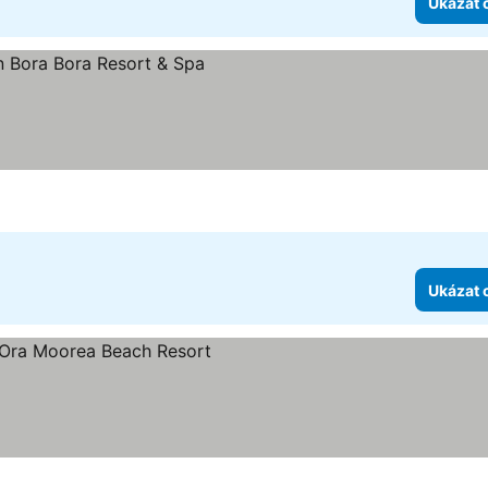
Ukázat 
iček
t ceny
Ukázat 
zdiček
at ceny