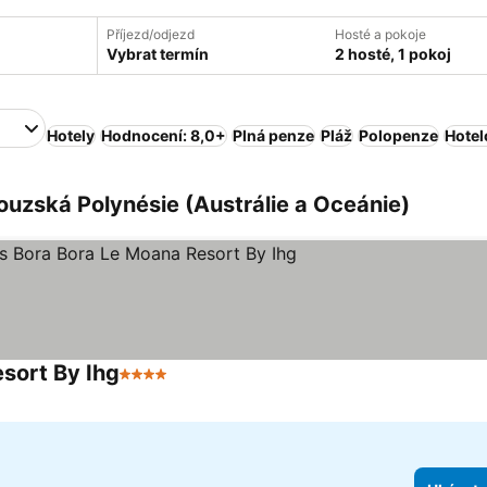
Příjezd/odjezd
Hosté a pokoje
Vybrat termín
2 hosté, 1 pokoj
Hotely
Hodnocení: 8,0+
Plná penze
Pláž
Polopenze
Hotel
ouzská Polynésie (Austrálie a Oceánie)
esort By Ihg
4 Počet hvězdiček
Ukázat ceny