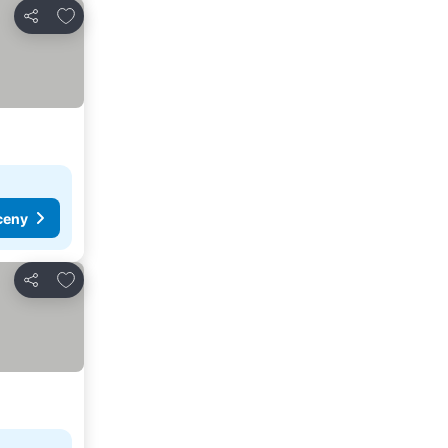
Přidat na seznam oblíbených hotelů
Sdílet
ceny
Přidat na seznam oblíbených hotelů
Sdílet