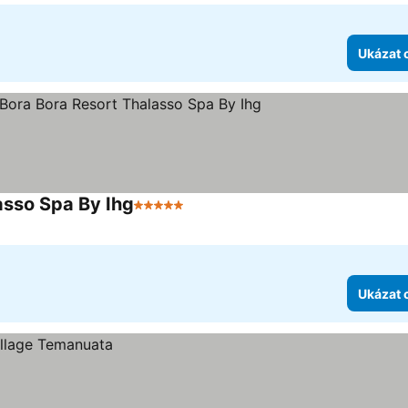
Ukázat 
asso Spa By Ihg
5 Počet hvězdiček
Ukázat ceny
Ukázat 