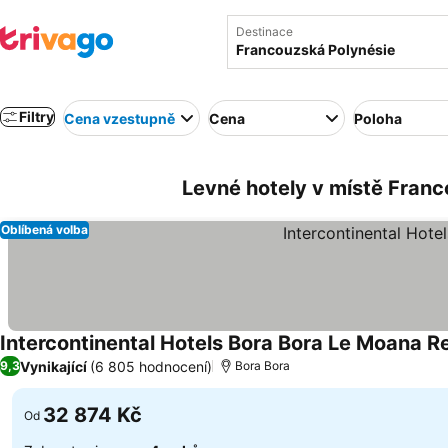
Destinace
Filtry
Cena vzestupně
Cena
Poloha
Levné hotely v místě Franc
Oblíbená volba
Intercontinental Hotels Bora Bora Le Moana R
Vynikající
(6 805 hodnocení)
9,3
Bora Bora
32 874 Kč
Od