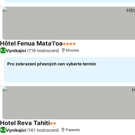
Hôtel Fenua Mata'i'oa
4 Počet hvězdiček
Ukázat ceny
Vynikající
(719 hodnocení)
9,2
Moorea
Pro zobrazení přesných cen vyberte termín
Hotel Reva Tahiti
2 Počet hvězdiček
Ukázat ceny
Vynikající
(161 hodnocení)
9,0
Papeete