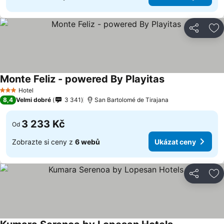
Sdílet
Př
Monte Feliz - powered By Playitas
Hotel
3 Počet hvězdiček
8,4
Velmi dobré
3 341
San Bartolomé de Tirajana
3 233 Kč
Od
Zobrazte si ceny z
6 webů
Ukázat ceny
Sdílet
Př