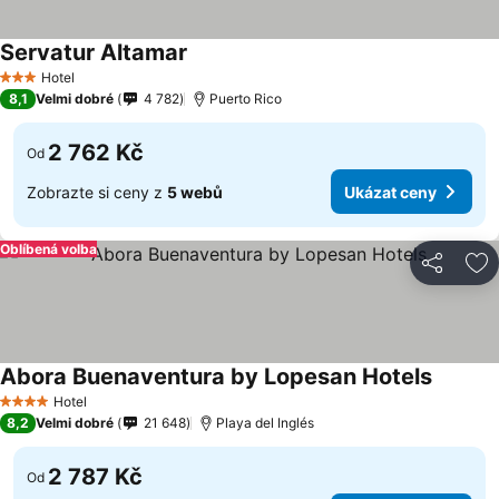
Servatur Altamar
Hotel
3 Počet hvězdiček
8,1
Velmi dobré
4 782
Puerto Rico
2 762 Kč
Od
Zobrazte si ceny z
5 webů
Ukázat ceny
Oblíbená volba
Sdílet
Př
Abora Buenaventura by Lopesan Hotels
Hotel
4 Počet hvězdiček
8,2
Velmi dobré
21 648
Playa del Inglés
2 787 Kč
Od