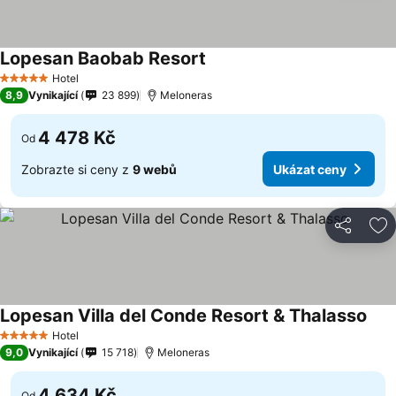
Lopesan Baobab Resort
Hotel
5 Počet hvězdiček
8,9
Vynikající
23 899
Meloneras
4 478 Kč
Od
Zobrazte si ceny z
9 webů
Ukázat ceny
Sdílet
Př
Lopesan Villa del Conde Resort & Thalasso
Hotel
5 Počet hvězdiček
9,0
Vynikající
15 718
Meloneras
4 634 Kč
Od