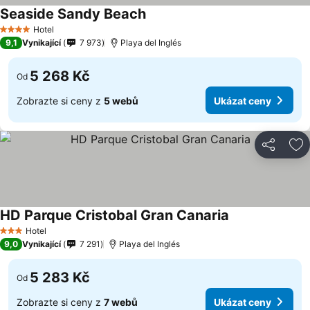
Seaside Sandy Beach
Hotel
4 Počet hvězdiček
9,1
Vynikající
7 973
Playa del Inglés
5 268 Kč
Od
Zobrazte si ceny z
5 webů
Ukázat ceny
Sdílet
Př
HD Parque Cristobal Gran Canaria
Hotel
3 Počet hvězdiček
9,0
Vynikající
7 291
Playa del Inglés
5 283 Kč
Od
Zobrazte si ceny z
7 webů
Ukázat ceny