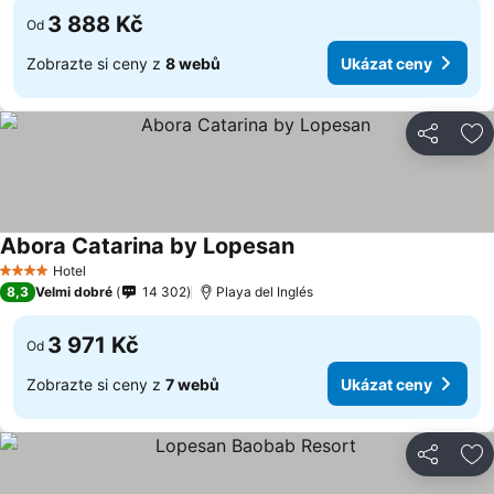
3 888 Kč
Od
Zobrazte si ceny z
8 webů
Ukázat ceny
Sdílet
Př
Abora Catarina by Lopesan
Hotel
4 Počet hvězdiček
8,3
Velmi dobré
14 302
Playa del Inglés
3 971 Kč
Od
Zobrazte si ceny z
7 webů
Ukázat ceny
Sdílet
Př