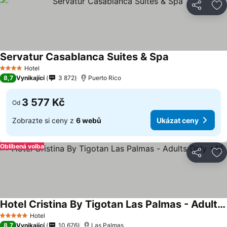
Sdílet
Př
Servatur Casablanca Suites & Spa
Hotel
4 Počet hvězdiček
8,7
Vynikající
3 872
Puerto Rico
3 577 Kč
Od
Zobrazte si ceny z
6 webů
Ukázat ceny
Oblíbená volba
Sdílet
Př
Hotel Cristina By Tigotan Las Palmas - Adults Only +16
Hotel
5 Počet hvězdiček
8,7
Vynikající
10 676
Las Palmas