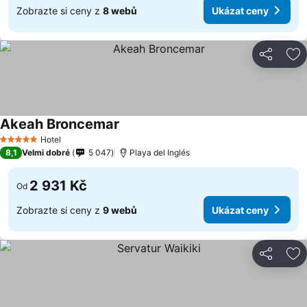
Zobrazte si ceny z
8 webů
Ukázat ceny
Sdílet
Př
Akeah Broncemar
Hotel
5 Počet hvězdiček
8,1
Velmi dobré
5 047
Playa del Inglés
2 931 Kč
Od
Zobrazte si ceny z
9 webů
Ukázat ceny
Sdílet
Př