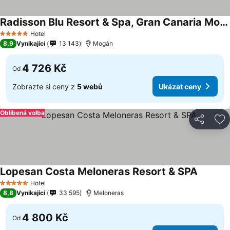
Radisson Blu Resort & Spa, Gran Canaria Mogan
Hotel
5 Počet hvězdiček
8,9
Vynikající
13 143
Mogán
4 726 Kč
Od
Zobrazte si ceny z
5 webů
Ukázat ceny
Oblíbená volba
Sdílet
Př
Lopesan Costa Meloneras Resort & SPA
Hotel
5 Počet hvězdiček
8,8
Vynikající
33 595
Meloneras
4 800 Kč
Od