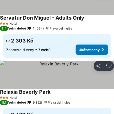
Servatur Don Miguel - Adults Only
Hotel
3 Počet hvězdiček
8,4
Velmi dobré
11 034
Playa del Inglés
2 303 Kč
Od
Zobrazte si ceny z
7 webů
Ukázat ceny
Sdílet
Př
Relaxia Beverly Park
Hotel
3 Počet hvězdiček
8,1
Velmi dobré
9 392
Playa del Inglés