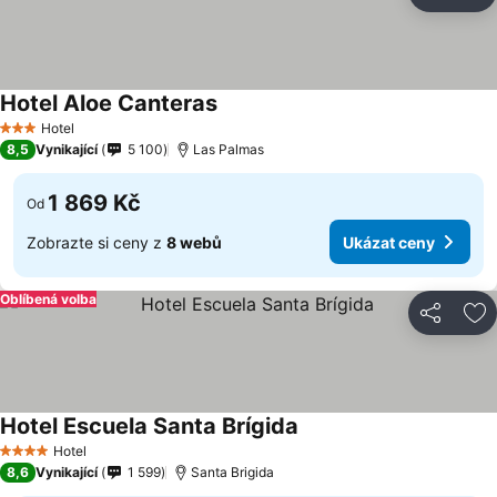
Sdílet
Př
Hotel Aloe Canteras
Hotel
3 Počet hvězdiček
8,5
Vynikající
5 100
Las Palmas
1 869 Kč
Od
Zobrazte si ceny z
8 webů
Ukázat ceny
Oblíbená volba
Sdílet
Př
Hotel Escuela Santa Brígida
Hotel
4 Počet hvězdiček
8,6
Vynikající
1 599
Santa Brigida