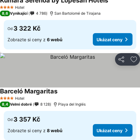
Kumara Serenoa by Lopesan Hotels
Hotel
4 Počet hvězdiček
8,6
Vynikající
4 786
San Bartolomé de Tirajana
3 322 Kč
Od
Zobrazte si ceny z
6 webů
Ukázat ceny
Sdílet
Př
Barceló Margaritas
Hotel
4 Počet hvězdiček
8,4
Velmi dobré
8 128
Playa del Inglés
3 357 Kč
Od
Zobrazte si ceny z
8 webů
Ukázat ceny