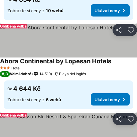
Zobrazte si ceny z
10 webů
Ukázat ceny
Oblíbená volba
Sdílet
Př
Abora Continental by Lopesan Hotels
Hotel
3 Počet hvězdiček
8,3
Velmi dobré
14 519
Playa del Inglés
4 644 Kč
Od
Zobrazte si ceny z
6 webů
Ukázat ceny
Oblíbená volba
Sdílet
Př