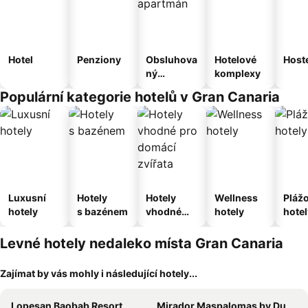
Hotel
Penziony
Obsluhova
Hotelové
Host
ný
komplexy
apartmán
Populární kategorie hotelů v Gran Canaria
Luxusní
Hotely
Hotely
Wellness
Pláž
hotely
s bazénem
vhodné
hotely
hotel
pro
domácí
Levné hotely nedaleko místa Gran Canaria
zvířata
Zajímat by vás mohly i následující hotely...
Lopesan Baobab Resort
Mirador Maspalomas by Dunas