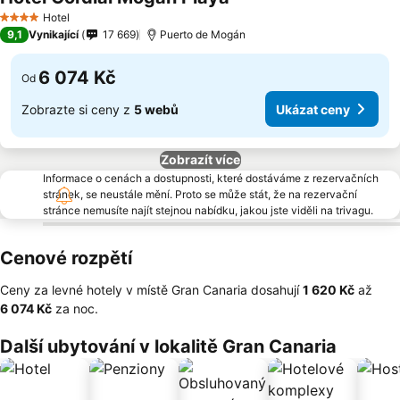
Hotel
4 Počet hvězdiček
9,1
Vynikající
17 669
Puerto de Mogán
6 074 Kč
Od
Zobrazte si ceny z
5 webů
Ukázat ceny
Zobrazít více
Informace o cenách a dostupnosti, které dostáváme z rezervačních
stránek, se neustále mění. Proto se může stát, že na rezervační
stránce nemusíte najít stejnou nabídku, jakou jste viděli na trivagu.
Cenové rozpětí
Ceny za levné hotely v místě Gran Canaria dosahují
‎1 620 Kč
až
‎6 074 Kč
za noc.
Další ubytování v lokalitě Gran Canaria