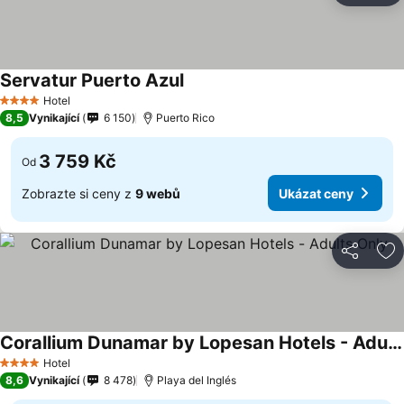
Servatur Puerto Azul
Hotel
4 Počet hvězdiček
8,5
Vynikající
6 150
Puerto Rico
3 759 Kč
Od
Zobrazte si ceny z
9 webů
Ukázat ceny
Sdílet
Př
Corallium Dunamar by Lopesan Hotels - Adults Only
Hotel
4 Počet hvězdiček
8,6
Vynikající
8 478
Playa del Inglés