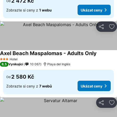
2 472 Kč
Od
Zobrazte si ceny z
1 webu
Ukázat ceny
Sdílet
Př
Axel Beach Maspalomas - Adults Only
Hotel
3 Počet hvězdiček
8,5
Vynikající
10 067
Playa del Inglés
2 580 Kč
Od
Zobrazte si ceny z
7 webů
Ukázat ceny
Sdílet
Př