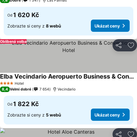
7,8
Dobré
1 347
Las Palmas
1 620 Kč
Od
Zobrazte si ceny z
8 webů
Ukázat ceny
Oblíbená volba
Sdílet
Př
Elba Vecindario Aeropuerto Business & Convention Hotel
Hotel
4 Počet hvězdiček
8,4
Velmi dobré
7 654
Vecindario
1 822 Kč
Od
Zobrazte si ceny z
5 webů
Ukázat ceny