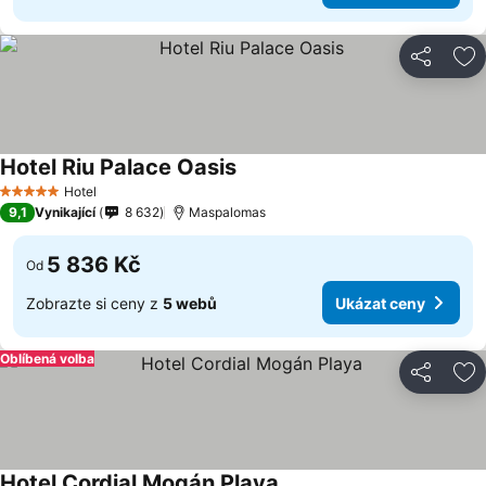
Sdílet
Př
Hotel Riu Palace Oasis
Hotel
5 Počet hvězdiček
9,1
Vynikající
8 632
Maspalomas
5 836 Kč
Od
Zobrazte si ceny z
5 webů
Ukázat ceny
Oblíbená volba
Sdílet
Př
Hotel Cordial Mogán Playa