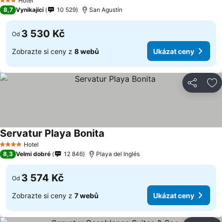
Hotel
3 Počet hvězdiček
8,7
Vynikající
10 529
San Agustín
3 530 Kč
Od
Zobrazte si ceny z
8 webů
Ukázat ceny
Sdílet
Př
Servatur Playa Bonita
Hotel
4 Počet hvězdiček
8,3
Velmi dobré
12 846
Playa del Inglés
3 574 Kč
Od
Zobrazte si ceny z
7 webů
Ukázat ceny