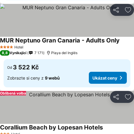
Sdílet
Př
MUR Neptuno Gran Canaria - Adults Only
Hotel
4 Počet hvězdiček
8,8
Vynikající
7 171
Playa del Inglés
3 522 Kč
Od
Zobrazte si ceny z
9 webů
Ukázat ceny
Oblíbená volba
Sdílet
Př
Corallium Beach by Lopesan Hotels