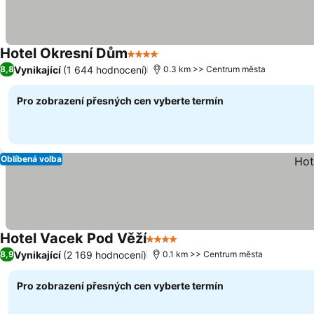
Hotel Okresní Dům
4 Počet hvězdiček
Vynikající
(1 644 hodnocení)
8,8
0.3 km >> Centrum města
Pro zobrazení přesných cen vyberte termín
Oblíbená volba
Hotel Vacek Pod Věží
4 Počet hvězdiček
Vynikající
(2 169 hodnocení)
8,9
0.1 km >> Centrum města
Pro zobrazení přesných cen vyberte termín