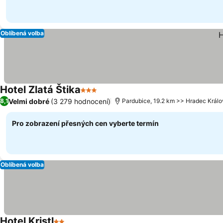
Oblíbená volba
Hotel Zlatá Štika
3 Počet hvězdiček
Velmi dobré
(3 279 hodnocení)
8,1
Pardubice, 19.2 km >> Hradec Král
Pro zobrazení přesných cen vyberte termín
Oblíbená volba
Hotel Kristl