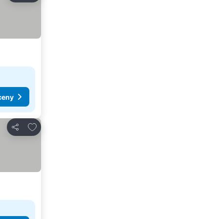
ceny
Přidat na seznam oblíbených hotelů
Sdílet