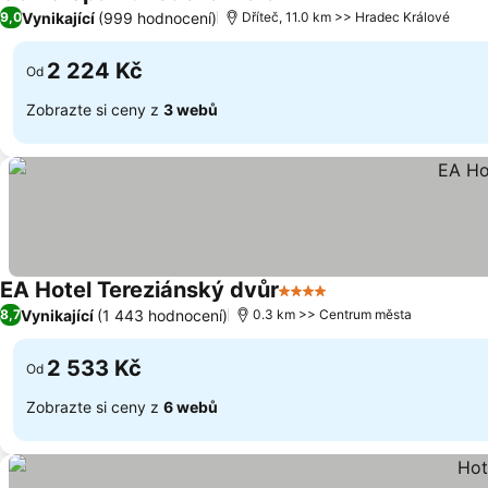
4 Počet hvězdiček
Vynikající
(999 hodnocení)
9,0
Dříteč, 11.0 km >> Hradec Králové
2 224 Kč
Od
Zobrazte si ceny z
3 webů
EA Hotel Tereziánský dvůr
4 Počet hvězdiček
Vynikající
(1 443 hodnocení)
8,7
0.3 km >> Centrum města
2 533 Kč
Od
Zobrazte si ceny z
6 webů