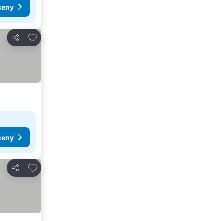
ceny
Přidat na seznam oblíbených hotelů
Sdílet
ceny
Přidat na seznam oblíbených hotelů
Sdílet