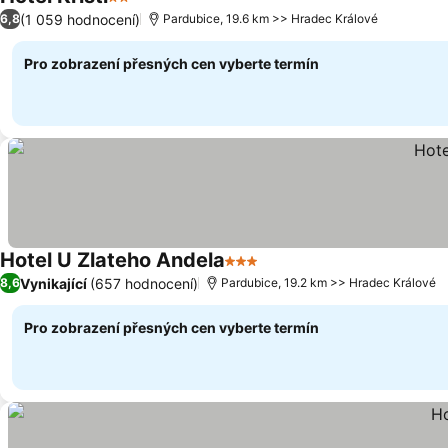
2 Počet hvězdiček
(1 059 hodnocení)
6,8
Pardubice, 19.6 km >> Hradec Králové
Pro zobrazení přesných cen vyberte termín
Hotel U Zlateho Andela
3 Počet hvězdiček
Vynikající
(657 hodnocení)
8,6
Pardubice, 19.2 km >> Hradec Králové
Pro zobrazení přesných cen vyberte termín