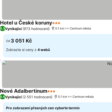
Hotel u České koruny
3 Počet hvězdiček
Vynikající
(973 hodnocení)
8,5
0.1 km >> Centrum města
3 051 Kč
Od
Zobrazte si ceny z
4 webů
Nové Adalbertinum
3 Počet hvězdiček
Vynikající
(2 551 hodnocení)
8,6
0.1 km >> Centrum města
Pro zobrazení přesných cen vyberte termín