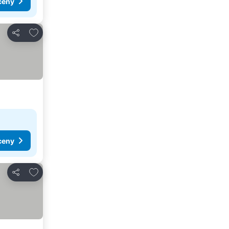
ceny
Přidat na seznam oblíbených hotelů
Sdílet
ceny
Přidat na seznam oblíbených hotelů
Sdílet