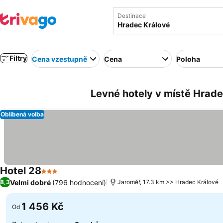
Destinace
Filtry
Cena vzestupně
Cena
Poloha
Levné hotely v místě Hrade
Oblíbená volba
Hotel 28
3 Počet hvězdiček
Velmi dobré
(796 hodnocení)
8,3
Jaroměř, 17.3 km >> Hradec Králové
1 456 Kč
Od