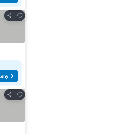
Přidat na seznam oblíbených hotelů
Sdílet
ceny
Přidat na seznam oblíbených hotelů
Sdílet