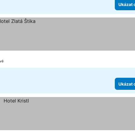
Ukázat 
ové
Ukázat 