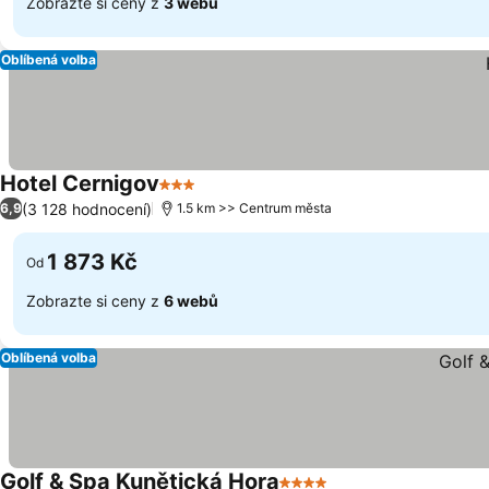
Zobrazte si ceny z
3 webů
Oblíbená volba
Hotel Cernigov
3 Počet hvězdiček
(3 128 hodnocení)
6,9
1.5 km >> Centrum města
1 873 Kč
Od
Zobrazte si ceny z
6 webů
Oblíbená volba
Golf & Spa Kunětická Hora