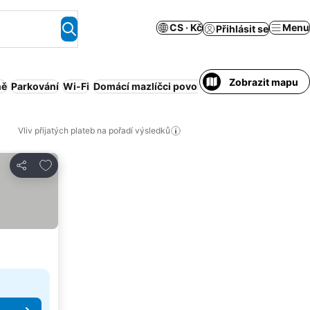
CS · Kč
Menu
Přihlásit se
Zobrazit mapu
ně
Parkování
Wi-Fi
Domácí mazlíčci povoleni
Motel
Wellness
Ba
Vliv přijatých plateb na pořadí výsledků
Přidat na seznam oblíbených hotelů
Sdílet