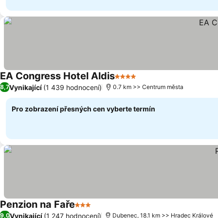
EA Congress Hotel Aldis
4 Počet hvězdiček
Vynikající
(1 439 hodnocení)
8,7
0.7 km >> Centrum města
Pro zobrazení přesných cen vyberte termín
Penzion na Faře
3 Počet hvězdiček
Vynikající
(1 247 hodnocení)
9,0
Dubenec, 18.1 km >> Hradec Králové