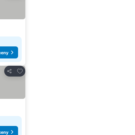
ceny
Přidat na seznam oblíbených hotelů
Sdílet
ceny