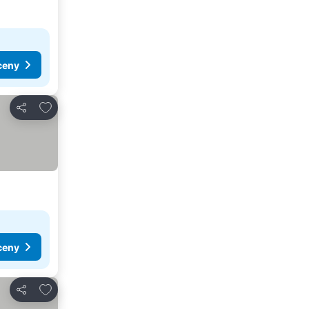
ceny
Přidat na seznam oblíbených hotelů
Sdílet
ceny
Přidat na seznam oblíbených hotelů
Sdílet