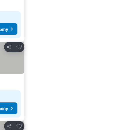
ceny
Přidat na seznam oblíbených hotelů
Sdílet
ceny
Přidat na seznam oblíbených hotelů
Sdílet