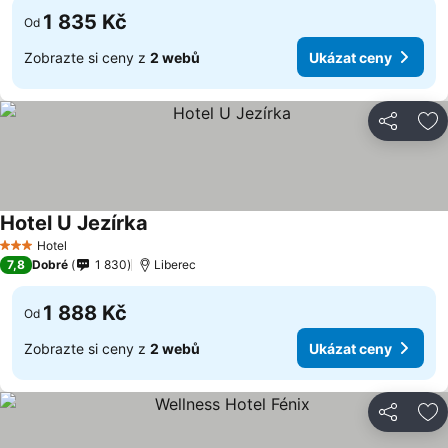
1 835 Kč
Od
Zobrazte si ceny z
2 webů
Ukázat ceny
Sdílet
Př
Hotel U Jezírka
Ukázat ceny
Hotel
3 Počet hvězdiček
7,8
Dobré
1 830
Liberec
1 888 Kč
Od
Zobrazte si ceny z
2 webů
Ukázat ceny
Sdílet
Př