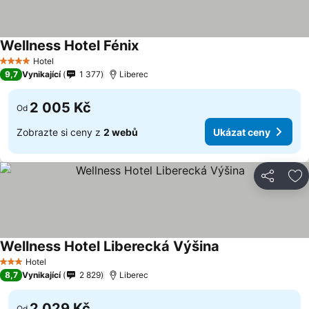
Wellness Hotel Fénix
Ukázat ceny
Hotel
4 Počet hvězdiček
9,7
Vynikající
1 377
Liberec
2 005 Kč
Od
Zobrazte si ceny z
2 webů
Ukázat ceny
Sdílet
Př
Wellness Hotel Liberecká Výšina
Ukázat ceny
Hotel
3 Počet hvězdiček
8,7
Vynikající
2 829
Liberec
2 029 Kč
Od