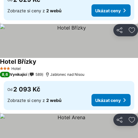
Zobrazte si ceny z
2 webů
Ukázat ceny
Sdílet
Př
Hotel Břízky
Ukázat ceny
Hotel
3 Počet hvězdiček
8,6
Vynikající
589
Jablonec nad Nisou
2 093 Kč
Od
Zobrazte si ceny z
2 webů
Ukázat ceny
Sdílet
Př