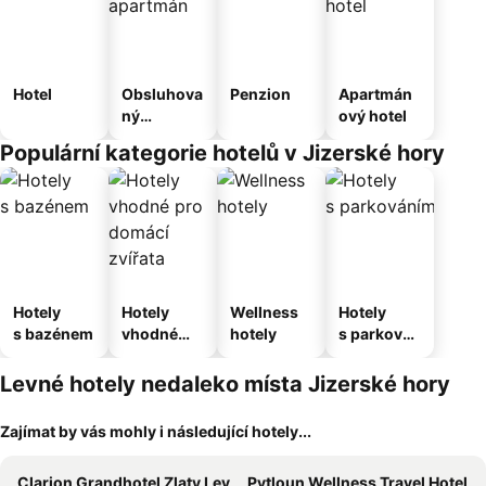
Hotel
Obsluhova
Penzion
Apartmán
ný
ový hotel
apartmán
Populární kategorie hotelů v Jizerské hory
Hotely
Hotely
Wellness
Hotely
s bazénem
vhodné
hotely
s parkován
pro
ím
domácí
Levné hotely nedaleko místa Jizerské hory
zvířata
Zajímat by vás mohly i následující hotely...
Clarion Grandhotel Zlaty Lev
Pytloun Wellness Travel Hotel