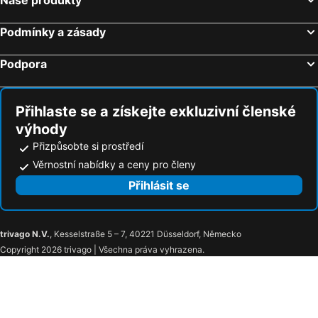
Horský Hotel Jelínek
Hotel Zámeček Raspenava
Hotel Zlaty Lev
Amantis Vital Sport Hotel
Podmínky a zásady
Parkhotel Smržovka
Pension Styl
Podpora
Antonie Hotel****superior
Penzion u Martina
Hotel Perla Jizery
Pension Hubert
Přihlaste se a získejte exkluzivní členské
Hotel Břízky
Česká Chalupa
výhody
Penzion Jasmin
Orion
Přizpůsobte si prostředí
Horsky hotel Sport
Hotel v Nebi
Věrnostní nabídky a ceny pro členy
Penzion Signum Laudis
Penzion HANA
Přihlásit se
Hotel Peklo pro rodiny s dětmi
Penzion Ráj
Chalupa u Josefa
Montanie Resort
trivago N.V.
, Kesselstraße 5 – 7, 40221 Düsseldorf, Německo
Maxov
Penzion Sally
Copyright 2026 trivago | Všechna práva vyhrazena.
Velky Semerink
Hotel U Můstků
Fortuna Bedřichov
Chalupa Cerna Ricka
Chata Béďa
Sport