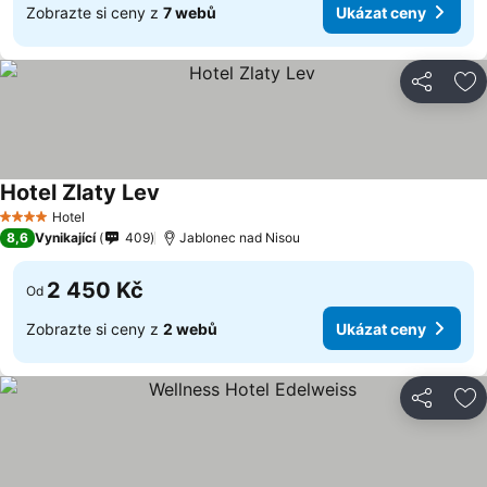
Zobrazte si ceny z
7 webů
Ukázat ceny
Sdílet
Př
Hotel Zlaty Lev
Ukázat ceny
Hotel
4 Počet hvězdiček
8,6
Vynikající
409
Jablonec nad Nisou
2 450 Kč
Od
Zobrazte si ceny z
2 webů
Ukázat ceny
Sdílet
Př