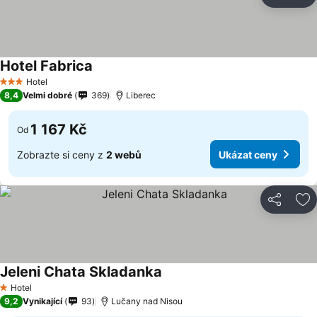
Sdílet
Př
Hotel Fabrica
Ukázat ceny
Hotel
3 Počet hvězdiček
8,4
Velmi dobré
369
Liberec
1 167 Kč
Od
Zobrazte si ceny z
2 webů
Ukázat ceny
Sdílet
Př
Jeleni Chata Skladanka
Ukázat ceny
Hotel
1 Počet hvězdiček
9,2
Vynikající
93
Lučany nad Nisou