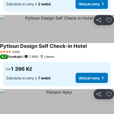
Zobrazte si ceny z
2 webů
Ukázat ceny
Sdílet
Př
Pytloun Design Self Check-in Hotel
Ukázat ceny
Hotel
4 Počet hvězdiček
8,7
Vynikající
2 695
Liberec
1 396 Kč
Od
Zobrazte si ceny z
7 webů
Ukázat ceny
Sdílet
Př