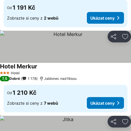
1 191 Kč
Od
Zobrazte si ceny z
2 webů
Ukázat ceny
Sdílet
Př
Hotel Merkur
Ukázat ceny
Hotel
3 Počet hvězdiček
7,5
Dobré
1 178
Jablonec nad Nisou
1 210 Kč
Od
Zobrazte si ceny z
7 webů
Ukázat ceny
Sdílet
Př