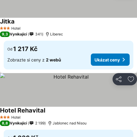
Jitka
Ukázat ceny
Hotel
3 Počet hvězdiček
9,3
Vynikající
341
Liberec
1 217 Kč
Od
Zobrazte si ceny z
2 webů
Ukázat ceny
Sdílet
Př
Hotel Rehavital
Ukázat ceny
Hotel
3 Počet hvězdiček
8,8
Vynikající
2 199
Jablonec nad Nisou