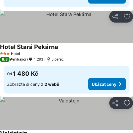
Sdílet
Př
Hotel Stará Pekárna
Ukázat ceny
Hotel
3 Počet hvězdiček
8,8
Vynikající
1 293
Liberec
1 480 Kč
Od
Zobrazte si ceny z
2 webů
Ukázat ceny
Sdílet
Př