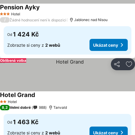
Pension Ayky
Ukázat ceny
Hotel
3 Počet hvězdiček
/
Jablonec nad Nisou
Žádné hodnocení není k dispozici
1 424 Kč
Od
Zobrazte si ceny z
2 webů
Ukázat ceny
Oblíbená volba
Sdílet
Př
Hotel Grand
Ukázat ceny
Hotel
2 Počet hvězdiček
8,2
Velmi dobré
988
Tanvald
1 463 Kč
Od
Zobrazte si ceny z
2 webů
Ukázat ceny