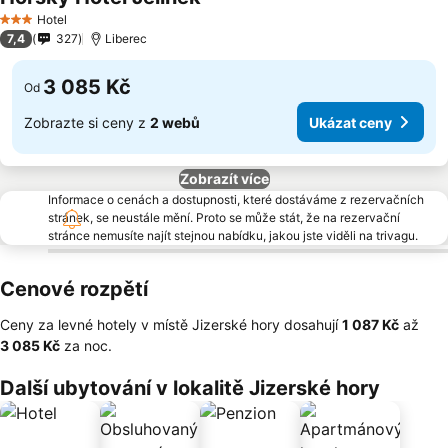
Ukázat ceny
Hotel
3 Počet hvězdiček
7,4
327
Liberec
3 085 Kč
Od
Zobrazte si ceny z
2 webů
Ukázat ceny
Zobrazít více
Informace o cenách a dostupnosti, které dostáváme z rezervačních
stránek, se neustále mění. Proto se může stát, že na rezervační
stránce nemusíte najít stejnou nabídku, jakou jste viděli na trivagu.
Cenové rozpětí
Ceny za levné hotely v místě Jizerské hory dosahují
‎1 087 Kč
až
‎3 085 Kč
za noc.
Další ubytování v lokalitě Jizerské hory