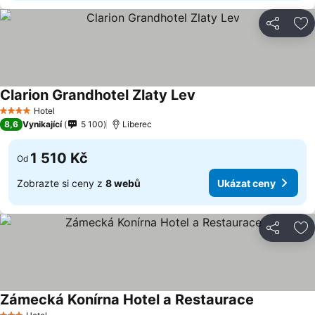
Sdílet
Př
Clarion Grandhotel Zlaty Lev
Ukázat ceny
Hotel
4 Počet hvězdiček
8,6
Vynikající
5 100
Liberec
1 510 Kč
Od
Zobrazte si ceny z
8 webů
Ukázat ceny
Sdílet
Př
Zámecká Konírna Hotel a Restaurace
Ukázat cen