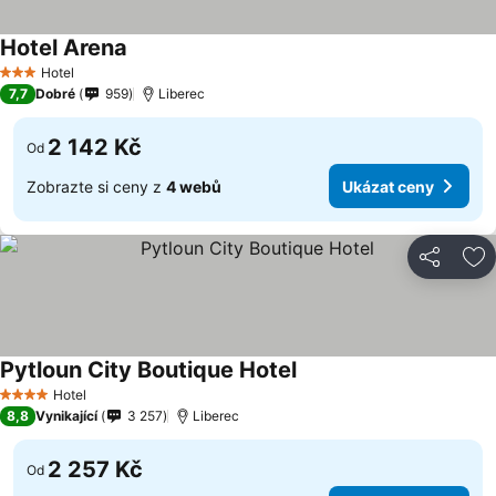
Hotel Arena
Ukázat ceny
Hotel
3 Počet hvězdiček
7,7
Dobré
959
Liberec
2 142 Kč
Od
Zobrazte si ceny z
4 webů
Ukázat ceny
Sdílet
Př
Pytloun City Boutique Hotel
Ukázat ceny
Hotel
4 Počet hvězdiček
8,8
Vynikající
3 257
Liberec
2 257 Kč
Od