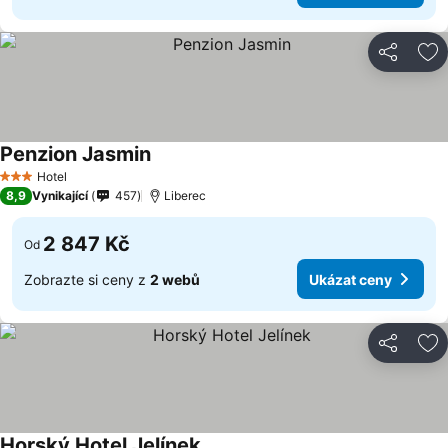
Sdílet
Př
Penzion Jasmin
Ukázat ceny
Hotel
3 Počet hvězdiček
8,9
Vynikající
457
Liberec
2 847 Kč
Od
Zobrazte si ceny z
2 webů
Ukázat ceny
Sdílet
Př
Horský Hotel Jelínek