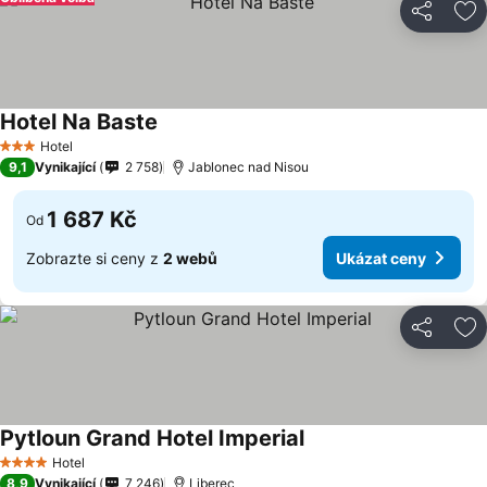
Sdílet
Př
Hotel Na Baste
Ukázat ceny
Hotel
3 Počet hvězdiček
9,1
Vynikající
2 758
Jablonec nad Nisou
1 687 Kč
Od
Zobrazte si ceny z
2 webů
Ukázat ceny
Sdílet
Př
Pytloun Grand Hotel Imperial
Ukázat ceny
Hotel
4 Počet hvězdiček
8,9
Vynikající
7 246
Liberec