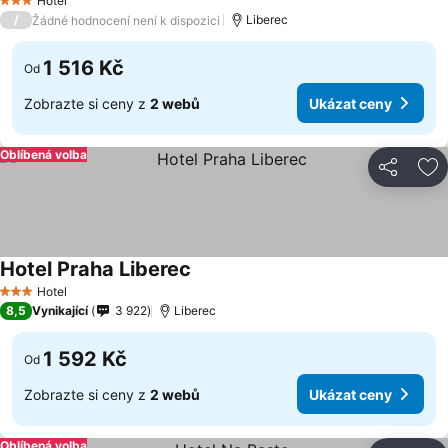
Hotel
3 Počet hvězdiček
/
Liberec
Žádné hodnocení není k dispozici
1 516 Kč
Od
Zobrazte si ceny z
2 webů
Ukázat ceny
Oblíbená volba
Sdílet
Př
Hotel Praha Liberec
Ukázat ceny
Hotel
3 Počet hvězdiček
8,5
Vynikající
3 922
Liberec
1 592 Kč
Od
Zobrazte si ceny z
2 webů
Ukázat ceny
Oblíbená volba