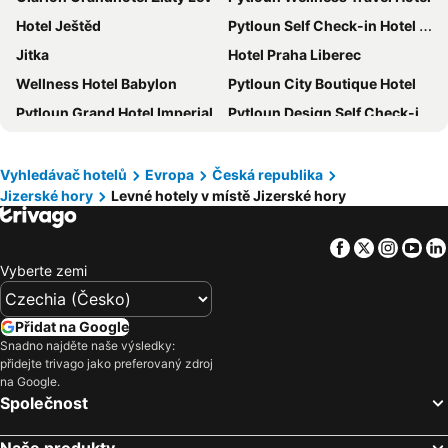
Hotel Ještěd
Pytloun Self Check-in Hotel Liberec
Jitka
Hotel Praha Liberec
Wellness Hotel Babylon
Pytloun City Boutique Hotel
Pytloun Grand Hotel Imperial
Pytloun Design Self Check-in Hotel
Valdstejn
Hotel U Jezírka
Hotel Radnice
Hotel Na Baste
Vyhledávač hotelů
Evropa
Česká republika
Jizerské hory
Levné hotely v místě Jizerské hory
Hotel Merkur
Hotel Arena
Hotel Liberec
Wellness Hotel Liberecká Výšina
Facebook
Twitter
Insta
Yo
Penzion Rudolf
Hotel Grand
Vyberte zemi
Pytloun Grand Hotel Imperial
Hotel Bon
Hotel Rehavital
Wellness Hotel Edelweiss
Přidat na Google
Hotel Stará Pekárna
Wellness Hotel Fénix
Snadno najděte naše výsledky:
přidejte trivago jako preferovaný zdroj
Hotel Fabrica
Hotel Můstek
na Google.
Společnost
Sportovní Centrum Semily
Best Western Plus Pytloun Design
Hotel Petra
Jeleni Chata Skladanka
Naše produkty