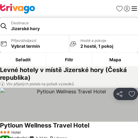
Oblíbené
Přihlási
Me
Destinace
Jizerské hory
Příjezd/odjezd
Hosté a pokoje
Vybrat termín
2 hosté, 1 pokoj
Seřadit
Filtr
Mapa
Levné hotely v místě Jizerské hory (Česká
republika)
Vliv přijatých plateb na pořadí výsledků
Sdílet
Př
Pytloun Wellness Travel Hotel
Ukázat ceny
Hotel
3 Počet hvězdiček