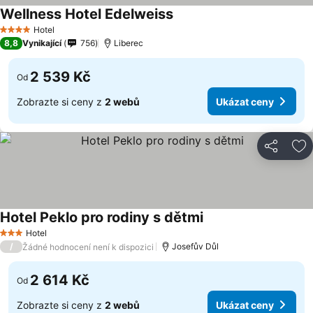
Wellness Hotel Edelweiss
Ukázat ceny
Hotel
4 Počet hvězdiček
8,8
Vynikající
756
Liberec
2 539 Kč
Od
Zobrazte si ceny z
2 webů
Ukázat ceny
Sdílet
Př
Hotel Peklo pro rodiny s dětmi
Ukázat ceny
Hotel
3 Počet hvězdiček
/
Josefův Důl
Žádné hodnocení není k dispozici
2 614 Kč
Od
Zobrazte si ceny z
2 webů
Ukázat ceny