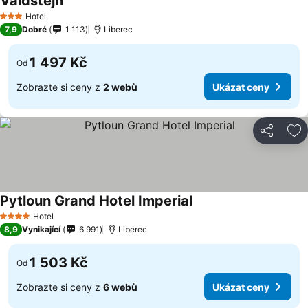
Valdstejn
Ukázat ceny
Hotel
3 Počet hvězdiček
7,9
Dobré
1 113
Liberec
1 497 Kč
Od
Zobrazte si ceny z
2 webů
Ukázat ceny
Sdílet
Př
Pytloun Grand Hotel Imperial
Ukázat ceny
Hotel
4 Počet hvězdiček
8,9
Vynikající
6 991
Liberec
1 503 Kč
Od
Zobrazte si ceny z
6 webů
Ukázat ceny