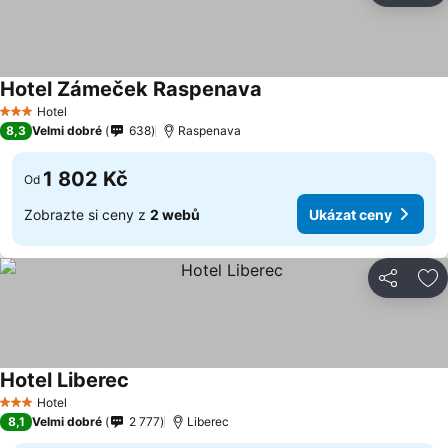
Hotel Zámeček Raspenava
Ukázat ceny
Hotel
3 Počet hvězdiček
8,3
Velmi dobré
638
Raspenava
1 802 Kč
Od
Zobrazte si ceny z
2 webů
Ukázat ceny
Sdílet
Př
Hotel Liberec
Ukázat ceny
Hotel
3 Počet hvězdiček
8,1
Velmi dobré
2 777
Liberec