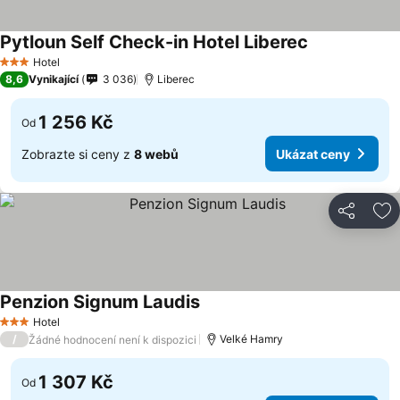
Pytloun Self Check-in Hotel Liberec
Ukázat ceny
Hotel
3 Počet hvězdiček
8,6
Vynikající
3 036
Liberec
1 256 Kč
Od
Zobrazte si ceny z
8 webů
Ukázat ceny
Sdílet
Př
Penzion Signum Laudis
Ukázat ceny
Hotel
3 Počet hvězdiček
/
Velké Hamry
Žádné hodnocení není k dispozici
1 307 Kč
Od