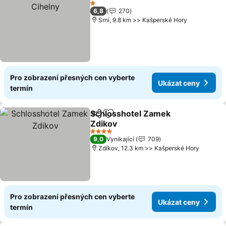
1 Počet hvězdiček
6,8
270
Srní, 9.8 km >> Kašperské Hory
Pro zobrazení přesných cen vyberte
Ukázat ceny
termín
Schlosshotel Zamek
Sdílet
Přidat na seznam oblíbených h
Zdikov
4 Počet hvězdiček
9,0
Vynikající
709
Zdíkov, 12.3 km >> Kašperské Hory
Pro zobrazení přesných cen vyberte
Ukázat ceny
termín