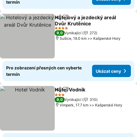
termín
Hotelový a jezdecký areál
Sdílet
Přidat na seznam oblíbených h
Dvůr Krutěnice
4 Počet hvězdiček
9,0
Vynikající
272
Sušice, 19.0 km >> Kašperské Hory
Pro zobrazení přesných cen vyberte
Ukázat ceny
termín
Hotel Vodník
Sdílet
Přidat na seznam oblíbených h
3 Počet hvězdiček
9,0
Vynikající
310
Vimperk, 17.7 km >> Kašperské Hory