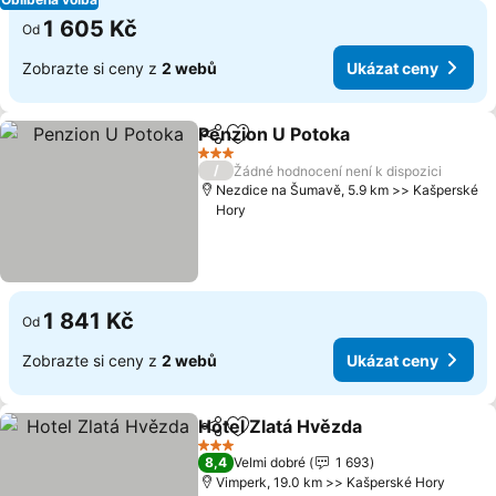
1 605 Kč
Od
Zobrazte si ceny z
2 webů
Ukázat ceny
Penzion U Potoka
Sdílet
Přidat na seznam oblíbených h
3 Počet hvězdiček
/
Žádné hodnocení není k dispozici
Nezdice na Šumavě, 5.9 km >> Kašperské
Hory
1 841 Kč
Od
Zobrazte si ceny z
2 webů
Ukázat ceny
Hotel Zlatá Hvězda
Sdílet
Přidat na seznam oblíbených h
3 Počet hvězdiček
8,4
Velmi dobré
1 693
Vimperk, 19.0 km >> Kašperské Hory