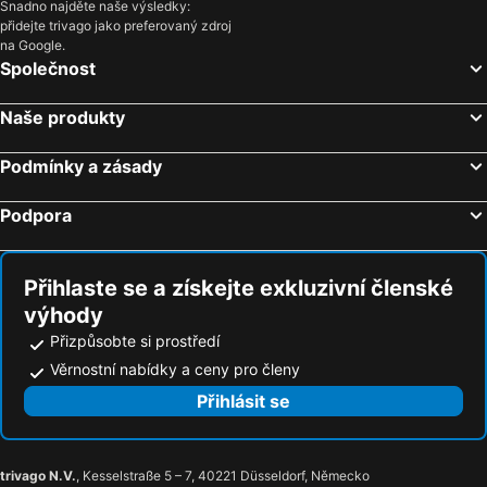
Snadno najděte naše výsledky:
Hotel Elsyn Dvůr
Hotelový a jezdecký areál Dvůr Krutěnice
přidejte trivago jako preferovaný zdroj
na Google.
Horská Chata Cihelny
Chata u Tří Sluk
Společnost
Penzion U Potoka
Hotel Vintíř
Apartmány Mikeš
Penzion Nemílek
Naše produkty
Schlosshotel Zamek Zdikov
Ubytování Karolinka
Podmínky a zásady
Penzion Tetřívek
Chata Na Losenici Popelna
Penzion U Dvou slunci
HOTEL AGRI
Podpora
Apartmány Bašta & Wellness
Penzion U Černého kohoutka
Penzion Nadějov
Chata Javorina
Přihlaste se a získejte exkluzivní členské
Pension U Michala
Ubytování na Slučím Tahu
výhody
Apartmán Susice
U jezera Laka
Přizpůsobte si prostředí
Family hotel Rilancio
Aparthotel Sumava 2000
Věrnostní nabídky a ceny pro členy
Bed & Breakfast Šumava
Parkhotel Ka perské Hory - Kasperske Hory
Přihlásit se
Domus Maria
Parkhotel Tosch
Wellness&Sport Hotel Šumava
Penzion U Šnečků
trivago N.V.
, Kesselstraße 5 – 7, 40221 Düsseldorf, Německo