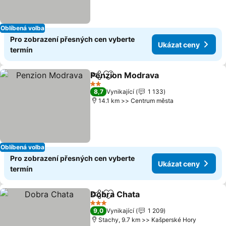
Oblíbená volba
Pro zobrazení přesných cen vyberte
Ukázat ceny
termín
Penzion Modrava
Sdílet
Přidat na seznam oblíbených h
2 Počet hvězdiček
8,7
Vynikající
1 133
14.1 km >> Centrum města
Oblíbená volba
Pro zobrazení přesných cen vyberte
Ukázat ceny
termín
Dobra Chata
Sdílet
Přidat na seznam oblíbených h
3 Počet hvězdiček
9,0
Vynikající
1 209
Stachy, 9.7 km >> Kašperské Hory