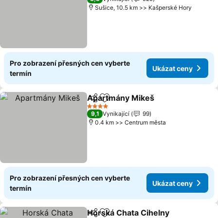
Sušice, 10.5 km >> Kašperské Hory
Pro zobrazení přesných cen vyberte
Ukázat ceny
termín
Apartmány Mikeš
Sdílet
Přidat na seznam oblíbených h
4 Počet hvězdiček
9,1
Vynikající
99
0.4 km >> Centrum města
Pro zobrazení přesných cen vyberte
Ukázat ceny
termín
Horská Chata Cihelny
Sdílet
Přidat na seznam oblíbených h