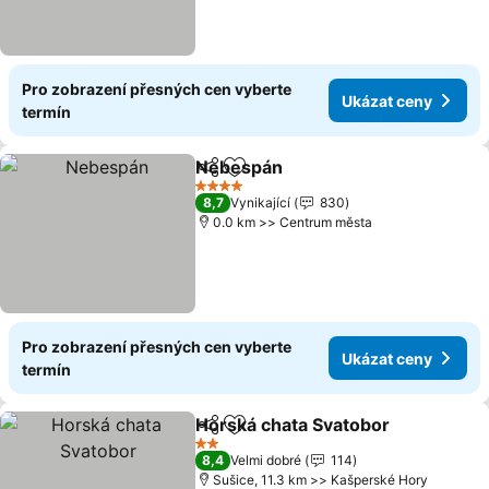
Pro zobrazení přesných cen vyberte
Ukázat ceny
termín
Nebespán
Sdílet
Přidat na seznam oblíbených h
4 Počet hvězdiček
8,7
Vynikající
830
0.0 km >> Centrum města
Pro zobrazení přesných cen vyberte
Ukázat ceny
termín
Horská chata Svatobor
Sdílet
Přidat na seznam oblíbených h
2 Počet hvězdiček
8,4
Velmi dobré
114
Sušice, 11.3 km >> Kašperské Hory