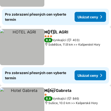
Pro zobrazení přesných cen vyberte
Ukázat ceny
termín
HOTEL AGRI
Sdílet
Přidat na seznam oblíbených h
3 Počet hvězdiček
8,6
Vynikající
403
Soběšice, 11.8 km >> Kašperské Hory
Pro zobrazení přesných cen vyberte
Ukázat ceny
termín
Hotel Gabreta
Sdílet
Přidat na seznam oblíbených h
1 Počet hvězdiček
8,8
Vynikající
846
Sušice, 10.0 km >> Kašperské Hory