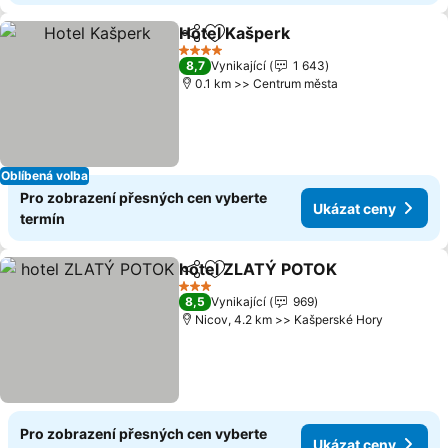
Hotel Kašperk
Sdílet
Přidat na seznam oblíbených h
4 Počet hvězdiček
8,7
Vynikající
1 643
0.1 km >> Centrum města
Oblíbená volba
Pro zobrazení přesných cen vyberte
Ukázat ceny
termín
hotel ZLATÝ POTOK
Sdílet
Přidat na seznam oblíbených h
3 Počet hvězdiček
8,5
Vynikající
969
Nicov, 4.2 km >> Kašperské Hory
Pro zobrazení přesných cen vyberte
Ukázat ceny