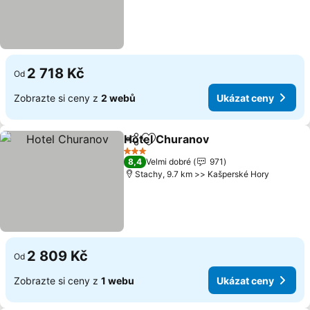
2 718 Kč
Od
Zobrazte si ceny z
2 webů
Ukázat ceny
Hotel Churanov
Sdílet
Přidat na seznam oblíbených h
3 Počet hvězdiček
8,4
Velmi dobré
971
Stachy, 9.7 km >> Kašperské Hory
2 809 Kč
Od
Zobrazte si ceny z
1 webu
Ukázat ceny