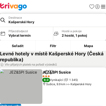
Oblíbené
Přihlási
Me
Destinace
Kašperské Hory
Příjezd/odjezd
Hosté a pokoje
Vybrat termín
2 hosté, 1 pokoj
Seřadit
Filtr
Mapa
Levné hotely v místě Kašperské Hory (Česká
republika)
Vliv přijatých plateb na pořadí výsledků
JEZ&SPI Susice
Sdílet
Přidat na seznam oblíbených h
3 Počet hvězdiček
9,0
Vynikající
1 345
Sušice, 9.9 km >> Kašperské Hory
Oblíbená volba