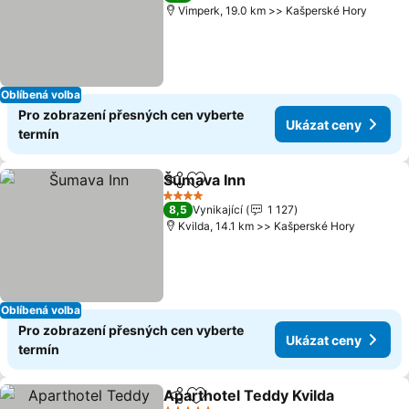
Vimperk, 19.0 km >> Kašperské Hory
Oblíbená volba
Pro zobrazení přesných cen vyberte
Ukázat ceny
termín
Šumava Inn
Sdílet
Přidat na seznam oblíbených h
4 Počet hvězdiček
8,5
Vynikající
1 127
Kvilda, 14.1 km >> Kašperské Hory
Oblíbená volba
Pro zobrazení přesných cen vyberte
Ukázat ceny
termín
Aparthotel Teddy Kvilda
Sdílet
Přidat na seznam oblíbených h