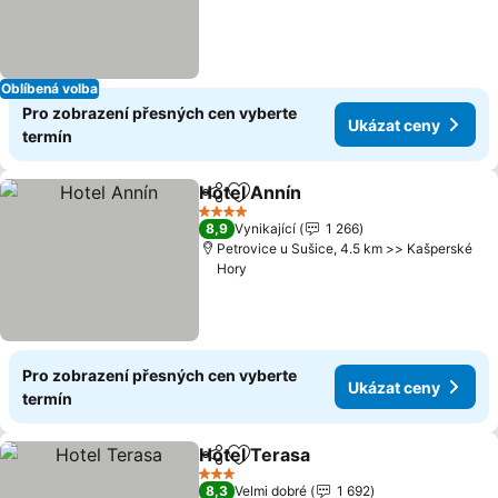
Oblíbená volba
Pro zobrazení přesných cen vyberte
Ukázat ceny
termín
Hotel Annín
Sdílet
Přidat na seznam oblíbených h
4 Počet hvězdiček
8,9
Vynikající
1 266
Petrovice u Sušice, 4.5 km >> Kašperské
Hory
Pro zobrazení přesných cen vyberte
Ukázat ceny
termín
Hotel Terasa
Sdílet
Přidat na seznam oblíbených h
3 Počet hvězdiček
8,3
Velmi dobré
1 692