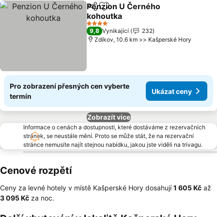
Penzion U Černého
Sdílet
Přidat na seznam oblíbených h
kohoutka
4 Počet hvězdiček
9,8
Vynikající
232
Zdíkov, 10.6 km >> Kašperské Hory
Pro zobrazení přesných cen vyberte
Ukázat ceny
termín
Zobrazít více
Informace o cenách a dostupnosti, které dostáváme z rezervačních
stránek, se neustále mění. Proto se může stát, že na rezervační
stránce nemusíte najít stejnou nabídku, jakou jste viděli na trivagu.
Cenové rozpětí
Ceny za levné hotely v místě Kašperské Hory dosahují
‎1 605 Kč
až
‎3 095 Kč
za noc.