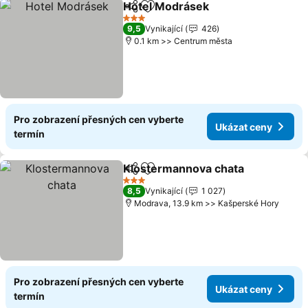
Hotel Modrásek
Sdílet
Přidat na seznam oblíbených h
3 Počet hvězdiček
9,5
Vynikající
426
0.1 km >> Centrum města
Pro zobrazení přesných cen vyberte
Ukázat ceny
termín
Klostermannova chata
Sdílet
Přidat na seznam oblíbených h
3 Počet hvězdiček
8,5
Vynikající
1 027
Modrava, 13.9 km >> Kašperské Hory
Pro zobrazení přesných cen vyberte
Ukázat ceny
termín