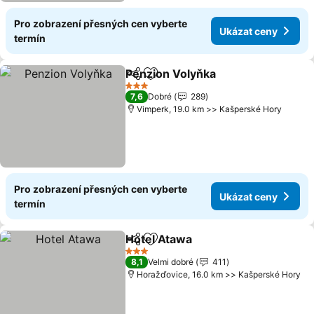
Pro zobrazení přesných cen vyberte
Ukázat ceny
termín
Penzion Volyňka
Sdílet
Přidat na seznam oblíbených h
3 Počet hvězdiček
7,6
Dobré
289
Vimperk, 19.0 km >> Kašperské Hory
Pro zobrazení přesných cen vyberte
Ukázat ceny
termín
Hotel Atawa
Sdílet
Přidat na seznam oblíbených h
3 Počet hvězdiček
8,1
Velmi dobré
411
Horažďovice, 16.0 km >> Kašperské Hory