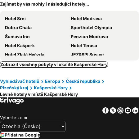
Zajímat by vás mohly i následující hotely...
Hotel Srni
Hotel Modrava
Dobra Chata
Sporthotel Olympia
Šumava Inn
Penzion Modrava
Hotel Kašperk
Hotel Terasa
Hotel Zlatá Hvězda
JEZ&SPI Susice
Aparthotel Teddy Kvilda
Hotel Rohanov
Zobrazit všechny pobyty v lokalitě Kašperské Hory
Aparthotel Mádr
Hotel Rankl
Vyhledávač hotelů
Evropa
Česká republika
Hotel Modrásek
Hotel Churanov
Plzeňský kraj
Kašperské Hory
Penzion Volyňka
Klostermannova chata
Levné hotely v místě Kašperské Hory
Penzion U Zámeckého parku
Nebespán
Hotel Annín
Hotel Na Pekárně
Facebook
Twitter
Insta
Yo
Vyberte zemi
Zamek Hradek u Susice
hotel ZLATÝ POTOK
Hotel Gabreta
Hotel Atawa
Přidat na Google
Horská chata Svatobor
Hotel Vodník