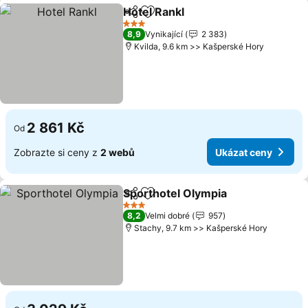
Hotel Rankl
Sdílet
Přidat na seznam oblíbených h
3 Počet hvězdiček
8,9
Vynikající
2 383
Kvilda, 9.6 km >> Kašperské Hory
2 861 Kč
Od
Zobrazte si ceny z
2 webů
Ukázat ceny
Sporthotel Olympia
Sdílet
Přidat na seznam oblíbených h
3 Počet hvězdiček
8,2
Velmi dobré
957
Stachy, 9.7 km >> Kašperské Hory