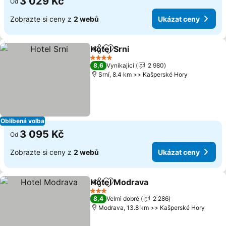
3 029 Kč
Od
Zobrazte si ceny z
2 webů
Ukázat ceny
Hotel Srni
Sdílet
Přidat na seznam oblíbených h
4 Počet hvězdiček
8,6
Vynikající
2 980
Srní, 8.4 km >> Kašperské Hory
Oblíbená volba
3 095 Kč
Od
Zobrazte si ceny z
2 webů
Ukázat ceny
Hotel Modrava
Sdílet
Přidat na seznam oblíbených h
3 Počet hvězdiček
8,4
Velmi dobré
2 286
Modrava, 13.8 km >> Kašperské Hory