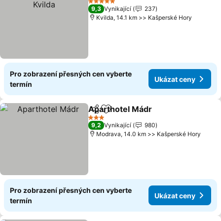
5 Počet hvězdiček
9,3
Vynikající
237
Kvilda, 14.1 km >> Kašperské Hory
Pro zobrazení přesných cen vyberte
Ukázat ceny
termín
Aparthotel Mádr
Sdílet
Přidat na seznam oblíbených h
3 Počet hvězdiček
9,2
Vynikající
980
Modrava, 14.0 km >> Kašperské Hory
Pro zobrazení přesných cen vyberte
Ukázat ceny
termín