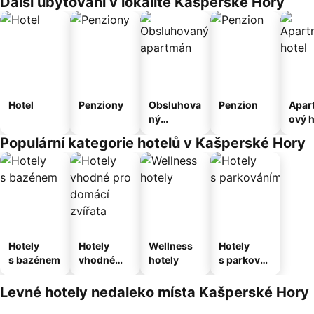
Další ubytování v lokalitě Kašperské Hory
Hotel
Penziony
Obsluhova
Penzion
Apar
ný
ový h
apartmán
Populární kategorie hotelů v Kašperské Hory
Hotely
Hotely
Wellness
Hotely
s bazénem
vhodné
hotely
s parkován
pro
ím
domácí
Levné hotely nedaleko místa Kašperské Hory
zvířata