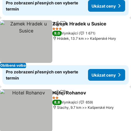
Pro zobrazení přesných cen vyberte
Ukázat ceny
termín
Zamek Hradek u Susice
Sdílet
Přidat na seznam oblíbených h
3 Počet hvězdiček
9,0
Vynikající
1 671
Hrádek, 13.7 km >> Kašperské Hory
Oblíbená volba
Pro zobrazení přesných cen vyberte
Ukázat ceny
termín
Hotel Rohanov
Sdílet
Přidat na seznam oblíbených h
2 Počet hvězdiček
8,8
Vynikající
659
Stachy, 9.7 km >> Kašperské Hory