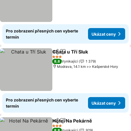
Pro zobrazení přesných cen vyberte
Ukázat ceny
termín
Chata u Tří Sluk
Sdílet
Přidat na seznam oblíbených h
3 Počet hvězdiček
8,8
Vynikající
1 379
Modrava, 14.1 km >> Kašperské Hory
Pro zobrazení přesných cen vyberte
Ukázat ceny
termín
Hotel Na Pekárně
Sdílet
Přidat na seznam oblíbených h
3 Počet hvězdiček
8,8
Vynikající
929