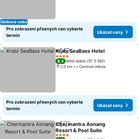
Oblíbená volba
Pro zobrazení přesných cen vyberte
Ukázat ceny
termín
Krabi SeaBass Hotel
Sdílet
Přidat na seznam oblíbených h
4 Počet hvězdiček
8,3
Velmi dobré
5 582
2.0 km >> Centrum města
Pro zobrazení přesných cen vyberte
Ukázat ceny
termín
Chermantra Aonang
Sdílet
Přidat na seznam oblíbených h
Resort & Pool Suite
4 Počet hvězdiček