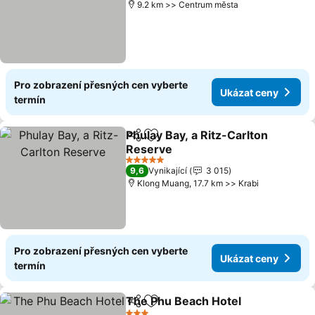
9.2 km >> Centrum města
Pro zobrazení přesných cen vyberte
Ukázat ceny
termín
Phulay Bay, a Ritz-Carlton
Sdílet
Přidat na seznam oblíbených h
Reserve
5 Počet hvězdiček
9,6
Vynikající
3 015
Klong Muang, 17.7 km >> Krabi
Pro zobrazení přesných cen vyberte
Ukázat ceny
termín
The Phu Beach Hotel
Sdílet
Přidat na seznam oblíbených h