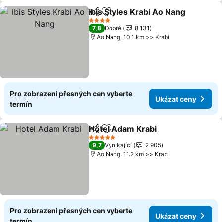
ibis Styles Krabi Ao Nang
Sdílet
Přidat na seznam oblíbených h
4 Počet hvězdiček
7,8
Dobré
8 131
Ao Nang, 10.1 km >> Krabi
Pro zobrazení přesných cen vyberte
Ukázat ceny
termín
Hotel Adam Krabi
Sdílet
Přidat na seznam oblíbených h
5 Počet hvězdiček
9,7
Vynikající
2 905
Ao Nang, 11.2 km >> Krabi
Pro zobrazení přesných cen vyberte
Ukázat ceny
termín