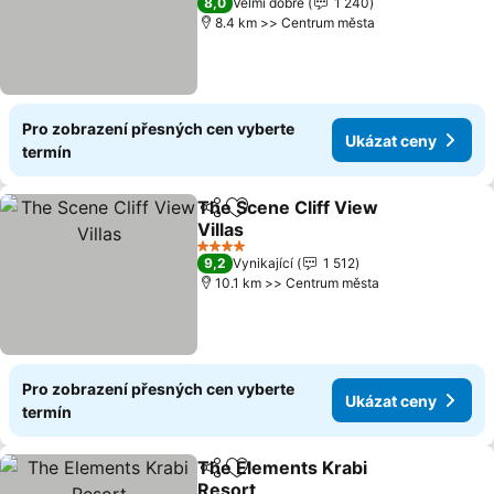
8,0
Velmi dobré
1 240
8.4 km >> Centrum města
Pro zobrazení přesných cen vyberte
Ukázat ceny
termín
The Scene Cliff View
Sdílet
Přidat na seznam oblíbených h
Villas
4 Počet hvězdiček
9,2
Vynikající
1 512
10.1 km >> Centrum města
Pro zobrazení přesných cen vyberte
Ukázat ceny
termín
The Elements Krabi
Sdílet
Přidat na seznam oblíbených h
Resort