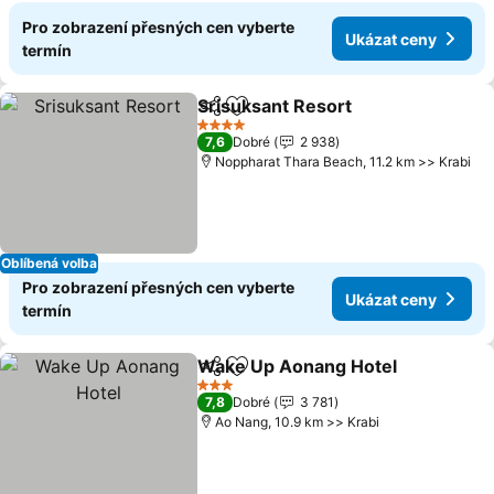
Pro zobrazení přesných cen vyberte
Ukázat ceny
termín
Srisuksant Resort
Sdílet
Přidat na seznam oblíbených h
4 Počet hvězdiček
7,6
Dobré
2 938
Noppharat Thara Beach, 11.2 km >> Krabi
Oblíbená volba
Pro zobrazení přesných cen vyberte
Ukázat ceny
termín
Wake Up Aonang Hotel
Sdílet
Přidat na seznam oblíbených h
3 Počet hvězdiček
7,8
Dobré
3 781
Ao Nang, 10.9 km >> Krabi