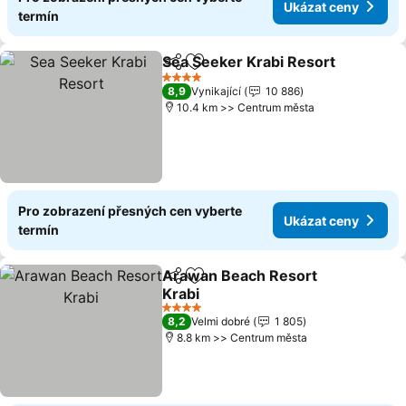
Ukázat ceny
termín
Sea Seeker Krabi Resort
Sdílet
Přidat na seznam oblíbených h
4 Počet hvězdiček
8,9
Vynikající
10 886
10.4 km >> Centrum města
Pro zobrazení přesných cen vyberte
Ukázat ceny
termín
Arawan Beach Resort
Sdílet
Přidat na seznam oblíbených h
Krabi
4 Počet hvězdiček
8,2
Velmi dobré
1 805
8.8 km >> Centrum města