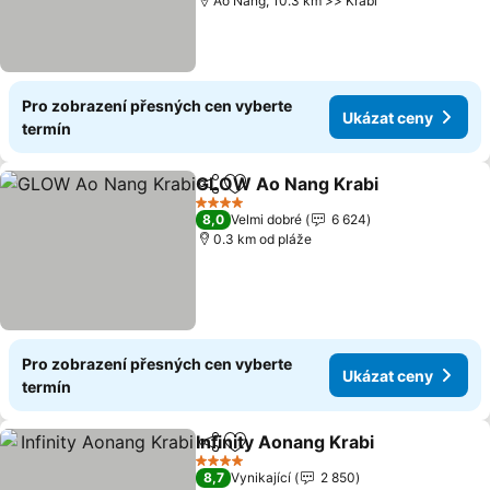
Ao Nang, 10.3 km >> Krabi
Pro zobrazení přesných cen vyberte
Ukázat ceny
termín
GLOW Ao Nang Krabi
Sdílet
Přidat na seznam oblíbených h
4 Počet hvězdiček
8,0
Velmi dobré
6 624
0.3 km od pláže
Pro zobrazení přesných cen vyberte
Ukázat ceny
termín
Infinity Aonang Krabi
Sdílet
Přidat na seznam oblíbených h
4 Počet hvězdiček
8,7
Vynikající
2 850