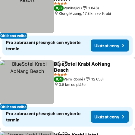
4 Počet hvězdiček
8,8
Vynikající
1 848
Klong Muang, 17.8 km >> Krabi
Oblíbená volba
Pro zobrazení přesných cen vyberte
Ukázat ceny
termín
BlueSotel Krabi AoNang
Sdílet
Přidat na seznam oblíbených h
Beach
4 Počet hvězdiček
8,4
Velmi dobré
12 658
0.5 km od pláže
Oblíbená volba
Pro zobrazení přesných cen vyberte
Ukázat ceny
termín