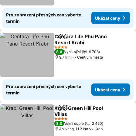
Pro zobrazení přesných cen vyberte
Ukázat ceny
termín
Centara Life Phu Pano
Sdílet
Přidat na seznam oblíbených h
Resort Krabi
4 Počet hvězdiček
8,6
Vynikající
9 708
9.7 km >> Centrum města
Pro zobrazení přesných cen vyberte
Ukázat ceny
termín
Krabi Green Hill Pool
Sdílet
Přidat na seznam oblíbených h
Villas
4 Počet hvězdiček
8,0
Velmi dobré
2 460
Ao Nang, 11.2 km >> Krabi