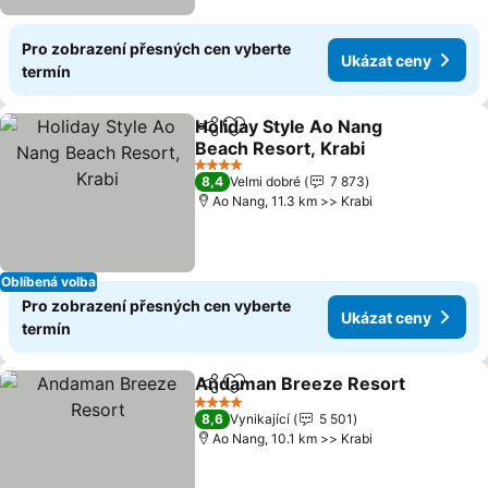
Pro zobrazení přesných cen vyberte
Ukázat ceny
termín
Holiday Style Ao Nang
Sdílet
Přidat na seznam oblíbených h
Beach Resort, Krabi
4 Počet hvězdiček
8,4
Velmi dobré
7 873
Ao Nang, 11.3 km >> Krabi
Oblíbená volba
Pro zobrazení přesných cen vyberte
Ukázat ceny
termín
Andaman Breeze Resort
Sdílet
Přidat na seznam oblíbených h
4 Počet hvězdiček
8,6
Vynikající
5 501
Ao Nang, 10.1 km >> Krabi