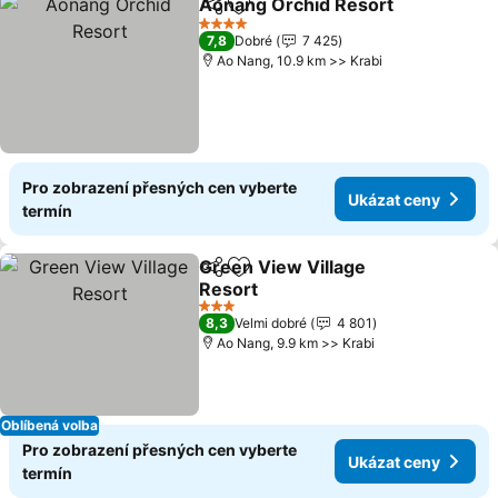
Aonang Orchid Resort
Sdílet
Přidat na seznam oblíbených h
4 Počet hvězdiček
7,8
Dobré
7 425
Ao Nang, 10.9 km >> Krabi
Pro zobrazení přesných cen vyberte
Ukázat ceny
termín
Green View Village
Sdílet
Přidat na seznam oblíbených h
Resort
3 Počet hvězdiček
8,3
Velmi dobré
4 801
Ao Nang, 9.9 km >> Krabi
Oblíbená volba
Pro zobrazení přesných cen vyberte
Ukázat ceny
termín