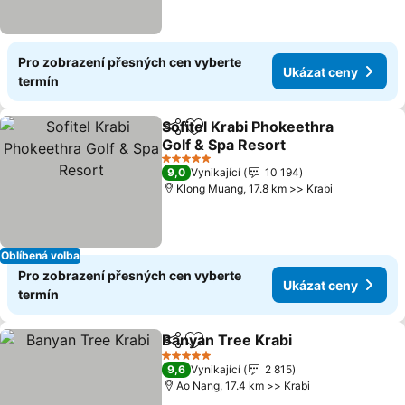
Pro zobrazení přesných cen vyberte
Ukázat ceny
termín
Sofitel Krabi Phokeethra
Sdílet
Přidat na seznam oblíbených h
Golf & Spa Resort
5 Počet hvězdiček
9,0
Vynikající
10 194
Klong Muang, 17.8 km >> Krabi
Oblíbená volba
Pro zobrazení přesných cen vyberte
Ukázat ceny
termín
Banyan Tree Krabi
Sdílet
Přidat na seznam oblíbených h
5 Počet hvězdiček
9,6
Vynikající
2 815
Ao Nang, 17.4 km >> Krabi