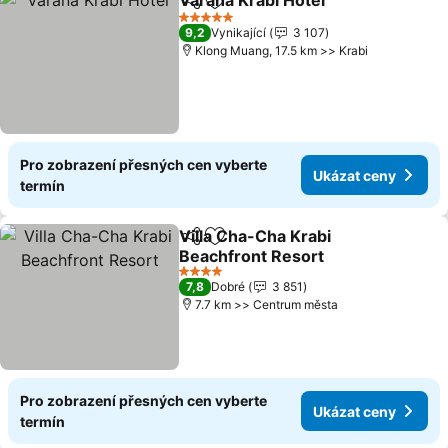
Varana Krabi Hotel
Sdílet
Přidat na seznam oblíbených h
5 Počet hvězdiček
9,2
Vynikající
3 107
Klong Muang, 17.5 km >> Krabi
Pro zobrazení přesných cen vyberte
Ukázat ceny
termín
Villa Cha-Cha Krabi
Sdílet
Přidat na seznam oblíbených h
Beachfront Resort
4 Počet hvězdiček
7,8
Dobré
3 851
7.7 km >> Centrum města
Pro zobrazení přesných cen vyberte
Ukázat ceny
termín