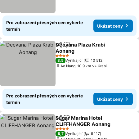
Pro zobrazení přesných cen vyberte
Ukázat ceny
termín
Deevana Plaza Krabi
Sdílet
Přidat na seznam oblíbených h
Aonang
4 Počet hvězdiček
8,5
Vynikající
10 512
Ao Nang, 10.9 km >> Krabi
Pro zobrazení přesných cen vyberte
Ukázat ceny
termín
Sugar Marina Hotel
Sdílet
Přidat na seznam oblíbených h
CLIFFHANGER Aonang
4 Počet hvězdiček
8,7
Vynikající
9 117