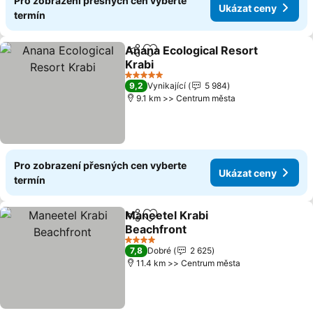
Pro zobrazení přesných cen vyberte
Ukázat ceny
termín
Anana Ecological Resort
Sdílet
Přidat na seznam oblíbených h
Krabi
5 Počet hvězdiček
9,2
Vynikající
5 984
9.1 km >> Centrum města
Pro zobrazení přesných cen vyberte
Ukázat ceny
termín
Maneetel Krabi
Sdílet
Přidat na seznam oblíbených h
Beachfront
4 Počet hvězdiček
7,8
Dobré
2 625
11.4 km >> Centrum města