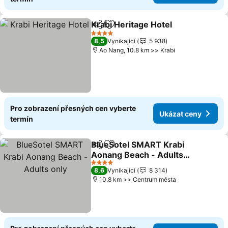
Krabi Heritage Hotel
Sdílet
Přidat na seznam oblíbených h
4 Počet hvězdiček
8,5
Vynikající
5 938
Ao Nang, 10.8 km >> Krabi
Pro zobrazení přesných cen vyberte
Ukázat ceny
termín
BlueSotel SMART Krabi
Sdílet
Přidat na seznam oblíbených h
Aonang Beach - Adults
only
4 Počet hvězdiček
8,6
Vynikající
8 314
10.8 km >> Centrum města