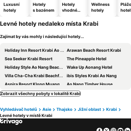
Luxusní
Hotely
Hotely
Wellness
Pláž
hotely
s bazénem
vhodné
hotely
hotel
pro
domácí
Levné hotely nedaleko místa Krabi
zvířata
Zajímat by vás mohly i následující hotely...
Holiday Inn Resort Krabi Ao Nang Beach by IHG
Arawan Beach Resort Krabi
Sea Seeker Krabi Resort
The Pineapple Hotel
Holiday Style Ao Nang Beach Resort, Krabi
Wake Up Aonang Hotel
Villa Cha-Cha Krabi Beachfront Resort
ibis Styles Krabi Ao Nang
Aspira Resort Klong Muang Krabi
Ao Nang Timber House
City Hotel
Krabi Home Town Boutique
Zobrazit všechny pobyty v lokalitě Krabi
GLOW Ao Nang Krabi
Sofitel Krabi Phokeethra Golf & Spa Resort
Vyhledávač hotelů
Asie
Thajsko
Jižní oblast
Krabi
BlueSotel Krabi AoNang Beach
Aonang Silver Orchid Resort
Levné hotely v místě Krabi
Kokotel Krabi Ao Nang
Happy Hotel Aonang Krabi
Centara Ao Nang Beach Resort & Spa Krabi
The Scene Cliff View Villas
Facebook
Twitter
Insta
Yo