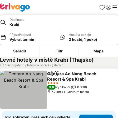
Oblíbené
Přihlási
Me
Destinace
Krabi
Příjezd/odjezd
Hosté a pokoje
Vybrat termín
2 hosté, 1 pokoj
Seřadit
Filtr
Mapa
Levné hotely v místě Krabi (Thajsko)
Vliv přijatých plateb na pořadí výsledků
Centara Ao Nang Beach
Sdílet
Přidat na seznam oblíbených h
Resort & Spa Krabi
4 Počet hvězdiček
8,6
Vynikající
8 038
7.7 km >> Centrum města
Pro zobrazení přesných cen vyberte