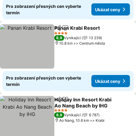
Pro zobrazení přesných cen vyberte
Ukázat ceny
termín
Panan Krabi Resort
Sdílet
Přidat na seznam oblíbených h
4 Počet hvězdiček
8,9
Vynikající
13 239
10.8 km >> Centrum města
Pro zobrazení přesných cen vyberte
Ukázat ceny
termín
Holiday Inn Resort Krabi
Sdílet
Přidat na seznam oblíbených h
Ao Nang Beach by IHG
4 Počet hvězdiček
8,8
Vynikající
6 787
Ao Nang, 10.6 km >> Krabi