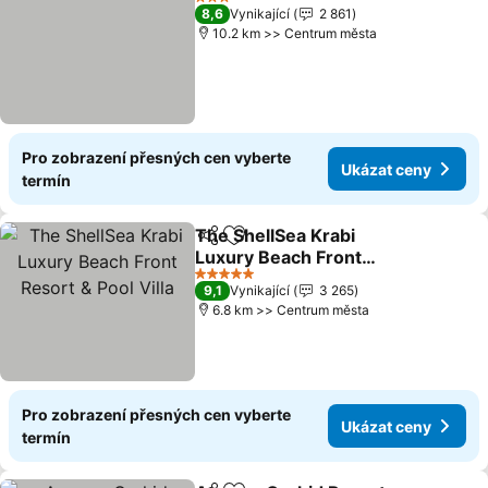
3 Počet hvězdiček
8,6
Vynikající
2 861
10.2 km >> Centrum města
Pro zobrazení přesných cen vyberte
Ukázat ceny
termín
The ShellSea Krabi
Sdílet
Přidat na seznam oblíbených h
Luxury Beach Front
Resort & Pool Villa
5 Počet hvězdiček
9,1
Vynikající
3 265
6.8 km >> Centrum města
Pro zobrazení přesných cen vyberte
Ukázat ceny
termín