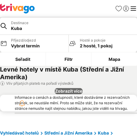
Oblíbené
Přihlási
Me
Destinace
Kuba
Příjezd/odjezd
Hosté a pokoje
Vybrat termín
2 hosté, 1 pokoj
Seřadit
Filtr
Mapa
Levné hotely v místě Kuba (Střední a Jižní
Amerika)
Vliv přijatých plateb na pořadí výsledků
Zobrazít více
Informace o cenách a dostupnosti, které dostáváme z rezervačních
stránek, se neustále mění. Proto se může stát, že na rezervační
stránce nemusíte najít stejnou nabídku, jakou jste viděli na trivagu.
Vyhledávač hotelů
Střední a Jižní Amerika
Kuba