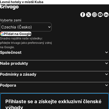
Levné hotely v místě Kuba
Facebook
Twitter
Insta
Yo
Vyberte zemi
Přidat na Google
Snadno najděte naše výsledky:
přidejte trivago jako preferovaný zdroj
na Google.
Společnost
Naše produkty
Podmínky a zásady
Podpora
Přihlaste se a získejte exkluzivní členské
výhody