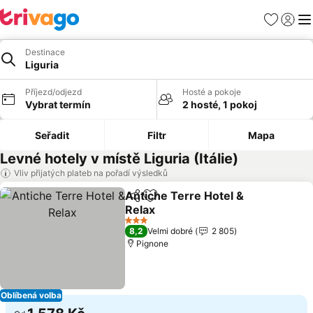
Oblíbené
Přihlási
Me
Destinace
Liguria
Příjezd/odjezd
Hosté a pokoje
Vybrat termín
2 hosté, 1 pokoj
Seřadit
Filtr
Mapa
Levné hotely v místě Liguria (Itálie)
Vliv přijatých plateb na pořadí výsledků
Antiche Terre Hotel &
Sdílet
Přidat na seznam oblíbených h
Relax
3 Počet hvězdiček
8,2
Velmi dobré
2 805
Pignone
Oblíbená volba