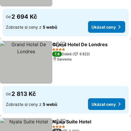
2 694 Kč
Od
Zobrazte si ceny z
5 webů
Ukázat ceny
Grand Hotel De Londres
Sdílet
Přidat na seznam oblíbených h
4 Počet hvězdiček
7,8
Dobré
6 822
Sanremo
2 813 Kč
Od
Zobrazte si ceny z
5 webů
Ukázat ceny
Nyala Suite Hotel
Sdílet
Přidat na seznam oblíbených h
4 Počet hvězdiček