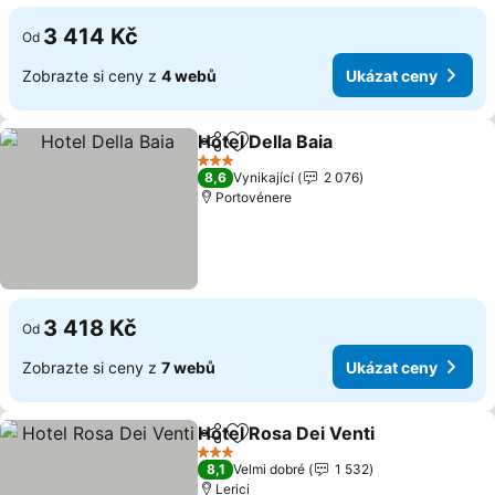
3 414 Kč
Od
Zobrazte si ceny z
4 webů
Ukázat ceny
Hotel Della Baia
Sdílet
Přidat na seznam oblíbených h
3 Počet hvězdiček
8,6
Vynikající
2 076
Portovénere
3 418 Kč
Od
Zobrazte si ceny z
7 webů
Ukázat ceny
Hotel Rosa Dei Venti
Sdílet
Přidat na seznam oblíbených h
3 Počet hvězdiček
8,1
Velmi dobré
1 532
Lerici