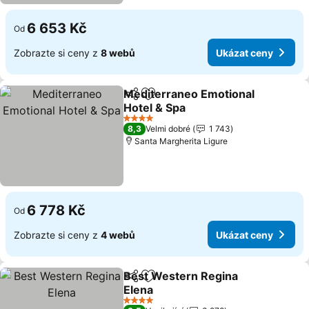
6 653 Kč
Od
Zobrazte si ceny z
8 webů
Ukázat ceny
Mediterraneo Emotional
Sdílet
Přidat na seznam oblíbených h
Hotel & Spa
4 Počet hvězdiček
8,3
Velmi dobré
1 743
Santa Margherita Ligure
6 778 Kč
Od
Zobrazte si ceny z
4 webů
Ukázat ceny
Best Western Regina
Sdílet
Přidat na seznam oblíbených h
Elena
4 Počet hvězdiček