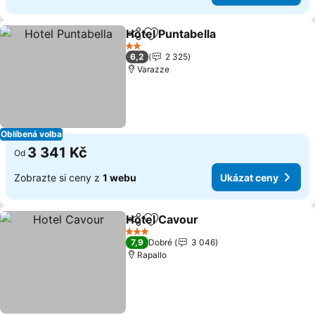
Hotel Puntabella
Sdílet
Přidat na seznam oblíbených h
2 Počet hvězdiček
6,2
2 325
Varazze
Oblíbená volba
3 341 Kč
Od
Zobrazte si ceny z
1 webu
Ukázat ceny
Hotel Cavour
Sdílet
Přidat na seznam oblíbených h
3 Počet hvězdiček
7,9
Dobré
3 046
Rapallo