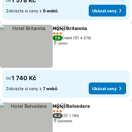
1 578 Kč
Od
Zobrazte si ceny z
6 webů
Ukázat ceny
Hotel Britannia
Sdílet
Přidat na seznam oblíbených h
3 Počet hvězdiček
7,6
Dobré
4 376
Janov
1 740 Kč
Od
Zobrazte si ceny z
7 webů
Ukázat ceny
Hotel Belvedere
Sdílet
Přidat na seznam oblíbených h
3 Počet hvězdiček
6,3
1 195
Sanremo