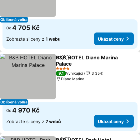
Oblíbená volba
4 705 Kč
Od
Zobrazte si ceny z
1 webu
Ukázat ceny
B&B HOTEL Diano Marina
Sdílet
Přidat na seznam oblíbených h
Palace
4 Počet hvězdiček
9,1
Vynikající
3 354
Diano Marina
Oblíbená volba
4 970 Kč
Od
Zobrazte si ceny z
7 webů
Ukázat ceny