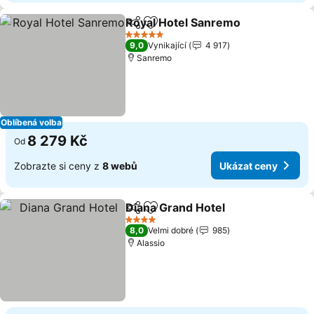
Royal Hotel Sanremo
Sdílet
Přidat na seznam oblíbených h
5 Počet hvězdiček
9,0
Vynikající
4 917
Sanremo
Oblíbená volba
8 279 Kč
Od
Zobrazte si ceny z
8 webů
Ukázat ceny
Diana Grand Hotel
Sdílet
Přidat na seznam oblíbených h
4 Počet hvězdiček
8,0
Velmi dobré
985
Alassio