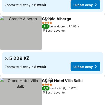
Zobrazte si ceny z
6 webů
Ukázat ceny
Grande Albergo
Sdílet
Přidat na seznam oblíbených h
4 Počet hvězdiček
8,1
Velmi dobré
1 961
Sestri Levante
5 229 Kč
Od
Zobrazte si ceny z
8 webů
Ukázat ceny
Grand Hotel Villa Balbi
Sdílet
Přidat na seznam oblíbených h
4 Počet hvězdiček
8,9
Vynikající
3 075
Sestri Levante