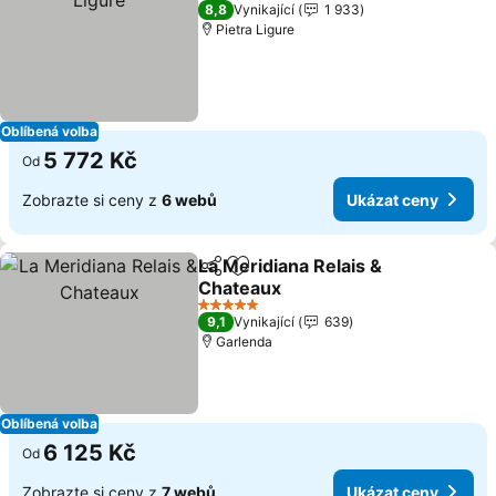
4 Počet hvězdiček
8,8
Vynikající
1 933
Pietra Ligure
Oblíbená volba
5 772 Kč
Od
Zobrazte si ceny z
6 webů
Ukázat ceny
La Meridiana Relais &
Sdílet
Přidat na seznam oblíbených h
Chateaux
5 Počet hvězdiček
9,1
Vynikající
639
Garlenda
Oblíbená volba
6 125 Kč
Od
Zobrazte si ceny z
7 webů
Ukázat ceny