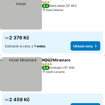
Sdílet
Přidat na seznam oblíbených h
3 Počet hvězdiček
8,3
Velmi dobré
857
Diano Marina
2 376 Kč
Od
Zobrazte si ceny z
1 webu
Ukázat ceny
Hotel Miramare
Sdílet
Přidat na seznam oblíbených h
4 Počet hvězdiček
8,8
Vynikající
926
Sestri Levante
2 459 Kč
Od