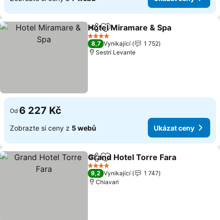
Hotel Miramare & Spa
Sdílet
Přidat na seznam oblíbených h
4 Počet hvězdiček
8,7
Vynikající
1 752
Sestri Levante
6 227 Kč
Od
Zobrazte si ceny z
5 webů
Ukázat ceny
Grand Hotel Torre Fara
Sdílet
Přidat na seznam oblíbených h
4 Počet hvězdiček
9,2
Vynikající
1 747
Chiavari