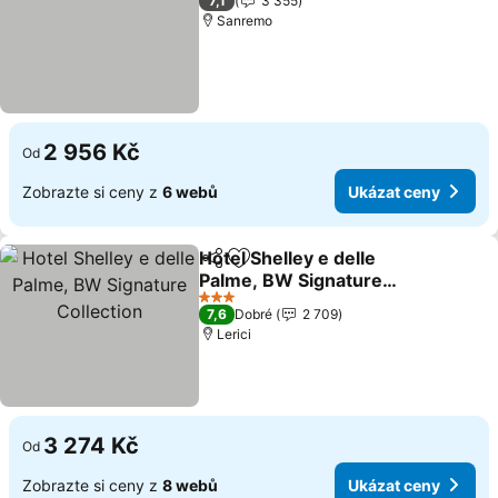
7,1
3 355
Sanremo
2 956 Kč
Od
Zobrazte si ceny z
6 webů
Ukázat ceny
Hotel Shelley e delle
Sdílet
Přidat na seznam oblíbených h
Palme, BW Signature
Collection
3 Počet hvězdiček
7,6
Dobré
2 709
Lerici
3 274 Kč
Od
Zobrazte si ceny z
8 webů
Ukázat ceny