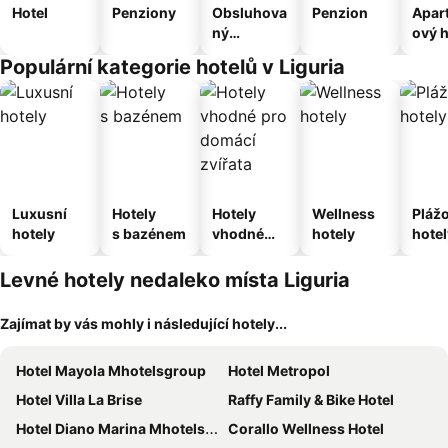
Hotel
Penziony
Obsluhova
Penzion
Apar
ný
ový h
apartmán
Populární kategorie hotelů v Liguria
Luxusní
Hotely
Hotely
Wellness
Pláž
hotely
s bazénem
vhodné
hotely
hotel
pro
domácí
Levné hotely nedaleko místa Liguria
zvířata
Zajímat by vás mohly i následující hotely...
Hotel Mayola Mhotelsgroup
Hotel Metropol
Hotel Villa La Brise
Raffy Family & Bike Hotel
Hotel Diano Marina Mhotelsgroup
Corallo Wellness Hotel