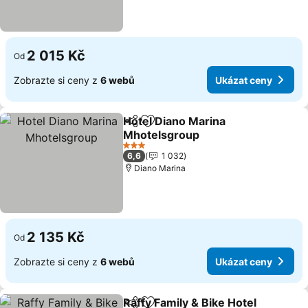
2 015 Kč
Od
Zobrazte si ceny z
6 webů
Ukázat ceny
Hotel Diano Marina
Sdílet
Přidat na seznam oblíbených h
Mhotelsgroup
3 Počet hvězdiček
6,6
1 032
Diano Marina
2 135 Kč
Od
Zobrazte si ceny z
6 webů
Ukázat ceny
Raffy Family & Bike Hotel