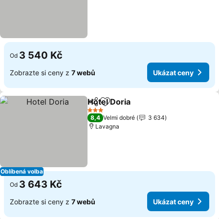
3 540 Kč
Od
Zobrazte si ceny z
7 webů
Ukázat ceny
Hotel Doria
Sdílet
Přidat na seznam oblíbených h
3 Počet hvězdiček
8,4
Velmi dobré
3 634
Lavagna
Oblíbená volba
3 643 Kč
Od
Zobrazte si ceny z
7 webů
Ukázat ceny