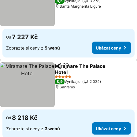
8,5
Vynikající
3 278
Santa Margherita Ligure
7 227 Kč
Od
Zobrazte si ceny z
5 webů
Ukázat ceny
Miramare The Palace
Sdílet
Přidat na seznam oblíbených h
Hotel
5 Počet hvězdiček
8,9
Vynikající
2 024
Sanremo
8 218 Kč
Od
Zobrazte si ceny z
3 webů
Ukázat ceny