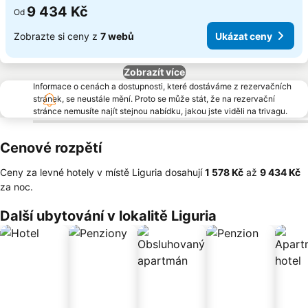
9 434 Kč
Od
Zobrazte si ceny z
7 webů
Ukázat ceny
Zobrazít více
Informace o cenách a dostupnosti, které dostáváme z rezervačních
stránek, se neustále mění. Proto se může stát, že na rezervační
stránce nemusíte najít stejnou nabídku, jakou jste viděli na trivagu.
Cenové rozpětí
Ceny za levné hotely v místě Liguria dosahují
‎1 578 Kč
až
‎9 434 Kč
za noc.
Další ubytování v lokalitě Liguria