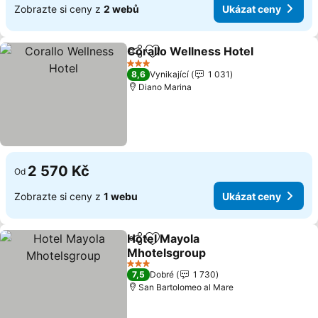
Zobrazte si ceny z
2 webů
Ukázat ceny
Corallo Wellness Hotel
Sdílet
Přidat na seznam oblíbených h
3 Počet hvězdiček
8,6
Vynikající
1 031
Diano Marina
2 570 Kč
Od
Zobrazte si ceny z
1 webu
Ukázat ceny
Hotel Mayola
Sdílet
Přidat na seznam oblíbených h
Mhotelsgroup
3 Počet hvězdiček
7,5
Dobré
1 730
San Bartolomeo al Mare