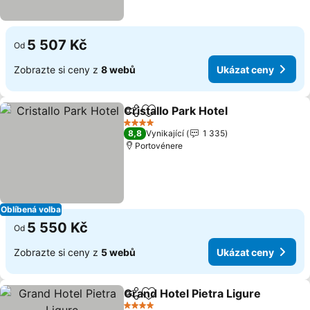
5 507 Kč
Od
Zobrazte si ceny z
8 webů
Ukázat ceny
Cristallo Park Hotel
Sdílet
Přidat na seznam oblíbených h
4 Počet hvězdiček
8,8
Vynikající
1 335
Portovénere
Oblíbená volba
5 550 Kč
Od
Zobrazte si ceny z
5 webů
Ukázat ceny
Grand Hotel Pietra Ligure
Sdílet
Přidat na seznam oblíbených h