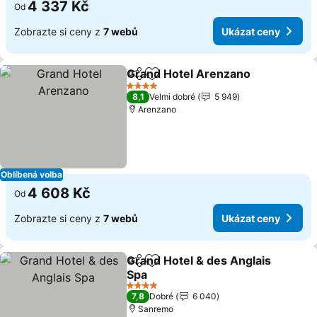
4 337 Kč
Od
Zobrazte si ceny z
7 webů
Ukázat ceny
Grand Hotel Arenzano
Sdílet
Přidat na seznam oblíbených h
4 Počet hvězdiček
8,1
Velmi dobré
5 949
Arenzano
Oblíbená volba
4 608 Kč
Od
Zobrazte si ceny z
7 webů
Ukázat ceny
Grand Hotel & des Anglais
Sdílet
Přidat na seznam oblíbených h
Spa
4 Počet hvězdiček
7,8
Dobré
6 040
Sanremo