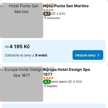
Hotel Punta San Martino
Sdílet
Přidat na seznam oblíbených h
4 Počet hvězdiček
6,7
2 431
Arenzano
4 195 Kč
Od
Zobrazte si ceny z
8 webů
Ukázat ceny
Europa Hotel Design Spa
Sdílet
Přidat na seznam oblíbených h
1877
4 Počet hvězdiček
8,3
Velmi dobré
4 103
Rapallo