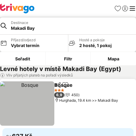
Oblíbené
Přihlási
Me
Destinace
Makadi Bay
Příjezd/odjezd
Hosté a pokoje
Vybrat termín
2 hosté, 1 pokoj
Seřadit
Filtr
Mapa
Levné hotely v místě Makadi Bay (Egypt)
Vliv přijatých plateb na pořadí výsledků
Bosque
Sdílet
Přidat na seznam oblíbených h
Ukázat ceny
3 Počet hvězdiček
6,9
450
Hurghada, 19.4 km >> Makadi Bay