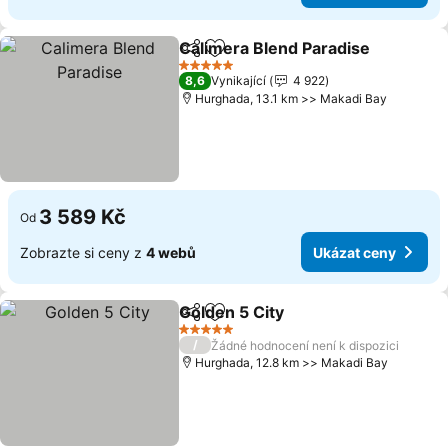
Calimera Blend Paradise
Sdílet
Přidat na seznam oblíbených h
U
5 Počet hvězdiček
8,6
Vynikající
4 922
Hurghada, 13.1 km >> Makadi Bay
3 589 Kč
Od
Zobrazte si ceny z
4 webů
Ukázat ceny
Golden 5 City
Sdílet
Přidat na seznam oblíbených h
Ukázat ceny
5 Počet hvězdiček
/
Žádné hodnocení není k dispozici
Hurghada, 12.8 km >> Makadi Bay