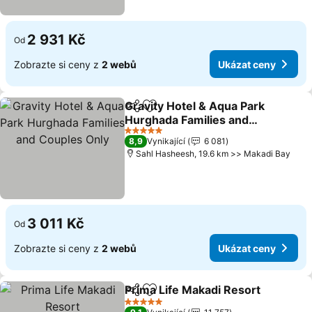
2 931 Kč
Od
Zobrazte si ceny z
2 webů
Ukázat ceny
Gravity Hotel & Aqua Park
Sdílet
Přidat na seznam oblíbených h
Hurghada Families and
Couples Only
Ukázat ceny
5 Počet hvězdiček
8,9
Vynikající
6 081
Sahl Hasheesh, 19.6 km >> Makadi Bay
3 011 Kč
Od
Zobrazte si ceny z
2 webů
Ukázat ceny
Prima Life Makadi Resort
Sdílet
Přidat na seznam oblíbených h
U
5 Počet hvězdiček