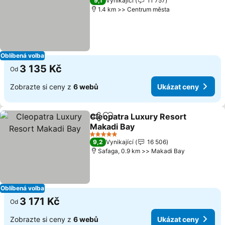
9,1
Vynikající
11 757
1.4 km >> Centrum města
Oblíbená volba
3 135 Kč
Od
Zobrazte si ceny z
6 webů
Ukázat ceny
Cleopatra Luxury Resort
Sdílet
Přidat na seznam oblíbených h
Makadi Bay
Ukázat ceny
5 Počet hvězdiček
9,2
Vynikající
16 506
Safaga, 0.9 km >> Makadi Bay
Oblíbená volba
3 171 Kč
Od
Zobrazte si ceny z
6 webů
Ukázat ceny