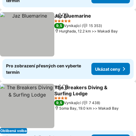
termín
Jaz Bluemarine
Sdílet
Přidat na seznam oblíbených h
Ukázat ce
5 Počet hvězdiček
9,5
Vynikající
15 353
Hurghada, 12.2 km >> Makadi Bay
Pro zobrazení přesných cen vyberte
Ukázat ceny
termín
The Breakers Diving &
Sdílet
Přidat na seznam oblíbených h
Surfing Lodge
Ukázat ceny
4 Počet hvězdiček
9,5
Vynikající
7 438
Soma Bay, 19.0 km >> Makadi Bay
Oblíbená volba