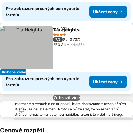
Pro zobrazení přesných cen vyberte
Ukázat ceny
termín
Tia Heights
Sdílet
Přidat na seznam oblíbených h
Ukázat ceny
4 Počet hvězdiček
7,3
6 767
0.3 km od pláže
Oblíbená volba
Pro zobrazení přesných cen vyberte
Ukázat ceny
termín
Zobrazít více
Informace o cenách a dostupnosti, které dostáváme z rezervačních
stránek, se neustále mění. Proto se může stát, že na rezervační
stránce nemusíte najít stejnou nabídku, jakou jste viděli na trivagu.
Cenové rozpětí