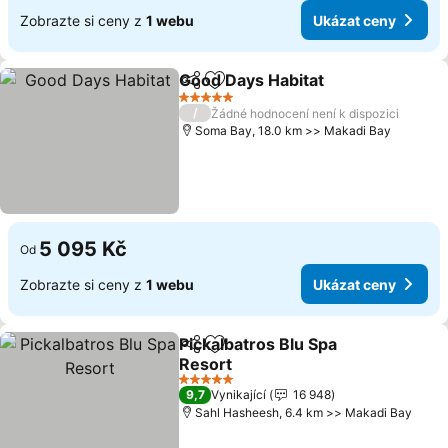
Zobrazte si ceny z
1 webu
Ukázat ceny
Good Days Habitat
Sdílet
Přidat na seznam oblíbených h
Ukázat 
5 Počet hvězdiček
/
Žádné hodnocení není k dispozici
Soma Bay, 18.0 km >> Makadi Bay
5 095 Kč
Od
Zobrazte si ceny z
1 webu
Ukázat ceny
Pickalbatros Blu Spa
Sdílet
Přidat na seznam oblíbených h
Resort
Ukázat ceny
5 Počet hvězdiček
9,7
Vynikající
16 948
Sahl Hasheesh, 6.4 km >> Makadi Bay