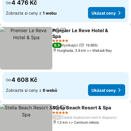
4 476 Kč
Od
Zobrazte si ceny z
1 webu
Ukázat ceny
Premier Le Reve Hotel &
Sdílet
Přidat na seznam oblíbených h
Spa
Ukázat ceny
5 Počet hvězdiček
9,5
Vynikající
19 865
Hurghada, 3.9 km >> Makadi Bay
4 608 Kč
Od
Zobrazte si ceny z
6 webů
Ukázat ceny
Stella Beach Resort & Spa
Sdílet
Přidat na seznam oblíbených h
5 Počet hvězdiček
/
Žádné hodnocení není k dispozici
1.3 km >> Centrum města