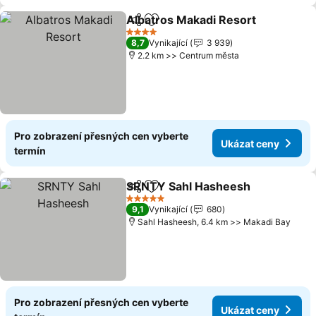
Albatros Makadi Resort
Sdílet
Přidat na seznam oblíbených h
Uk
4 Počet hvězdiček
8,7
Vynikající
3 939
2.2 km >> Centrum města
Pro zobrazení přesných cen vyberte
Ukázat ceny
termín
SRNTY Sahl Hasheesh
Sdílet
Přidat na seznam oblíbených h
Uká
5 Počet hvězdiček
9,1
Vynikající
680
Sahl Hasheesh, 6.4 km >> Makadi Bay
Pro zobrazení přesných cen vyberte
Ukázat ceny