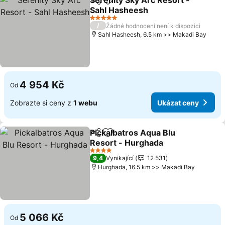
Serenity Sky Arc Resort -
Sdílet
Přidat na seznam oblíbených h
Sahl Hasheesh
Ukázat ceny
5 Počet hvězdiček
/
Žádné hodnocení není k dispozici
Sahl Hasheesh, 6.5 km >> Makadi Bay
4 954 Kč
Od
Zobrazte si ceny z
1 webu
Ukázat ceny
Pickalbatros Aqua Blu
Sdílet
Přidat na seznam oblíbených h
Resort - Hurghada
Ukázat ceny
4 Počet hvězdiček
9,4
Vynikající
12 531
Hurghada, 16.5 km >> Makadi Bay
5 066 Kč
Od