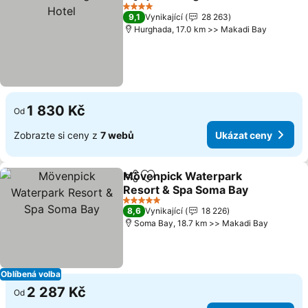
Sdílet
Přidat na seznam oblíbených h
U
4 Počet hvězdiček
9,1
Vynikající
28 263
Hurghada, 17.0 km >> Makadi Bay
1 830 Kč
Od
Zobrazte si ceny z
7 webů
Ukázat ceny
Mövenpick Waterpark
Sdílet
Přidat na seznam oblíbených h
Resort & Spa Soma Bay
Ukázat ceny
5 Počet hvězdiček
8,6
Vynikající
18 226
Soma Bay, 18.7 km >> Makadi Bay
Oblíbená volba
2 287 Kč
Od