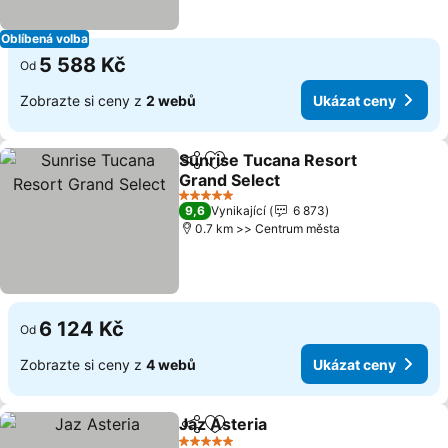
Oblíbená volba
5 588 Kč
Od
Zobrazte si ceny z
2 webů
Ukázat ceny
Sunrise Tucana Resort
Sdílet
Přidat na seznam oblíbených h
Grand Select
Ukázat ceny
5 Počet hvězdiček
9,6
Vynikající
6 873
0.7 km >> Centrum města
6 124 Kč
Od
Zobrazte si ceny z
4 webů
Ukázat ceny
Jaz Asteria
Sdílet
Přidat na seznam oblíbených h
Ukázat ceny