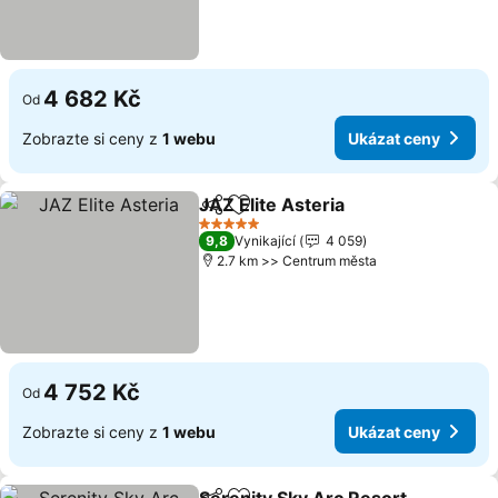
4 682 Kč
Od
Zobrazte si ceny z
1 webu
Ukázat ceny
JAZ Elite Asteria
Sdílet
Přidat na seznam oblíbených h
Ukázat c
5 Počet hvězdiček
9,8
Vynikající
4 059
2.7 km >> Centrum města
4 752 Kč
Od
Zobrazte si ceny z
1 webu
Ukázat ceny