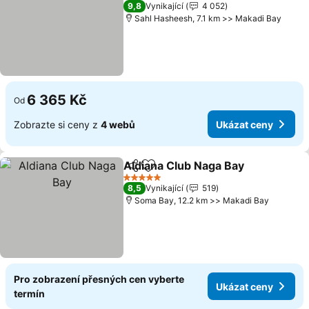
5 Počet hvězdiček
9,8
Vynikající
4 052
Sahl Hasheesh, 7.1 km >> Makadi Bay
6 365 Kč
Od
Zobrazte si ceny z
4 webů
Ukázat ceny
Aldiana Club Naga Bay
Sdílet
Přidat na seznam oblíbených h
Uká
5 Počet hvězdiček
8,5
Vynikající
519
Soma Bay, 12.2 km >> Makadi Bay
Pro zobrazení přesných cen vyberte
Ukázat ceny
termín