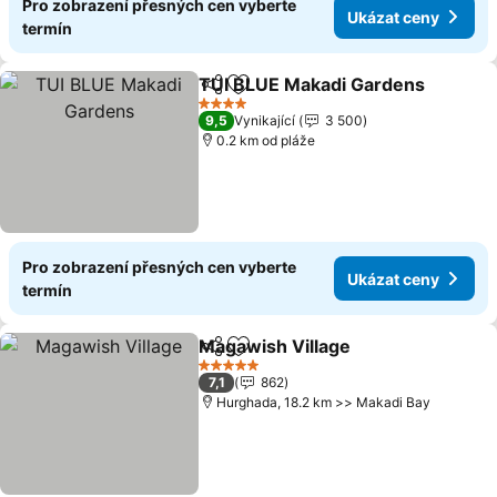
Pro zobrazení přesných cen vyberte
Ukázat ceny
termín
TUI BLUE Makadi Gardens
Sdílet
Přidat na seznam oblíbených h
4 Počet hvězdiček
9,5
Vynikající
3 500
0.2 km od pláže
Pro zobrazení přesných cen vyberte
Ukázat ceny
termín
Magawish Village
Sdílet
Přidat na seznam oblíbených h
Ukázat 
5 Počet hvězdiček
7,1
862
Hurghada, 18.2 km >> Makadi Bay