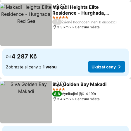
Makadi Heights Elite
Sdílet
Přidat na seznam oblíbených h
Residence - Hurghada,
Red Sea
Ukázat ceny
5 Počet hvězdiček
/
Žádné hodnocení není k dispozici
3.3 km >> Centrum města
4 287 Kč
Od
Zobrazte si ceny z
1 webu
Ukázat ceny
Siva Golden Bay Makadi
Sdílet
Přidat na seznam oblíbených h
Uk
4 Počet hvězdiček
8,8
Vynikající
4 199
3.4 km >> Centrum města