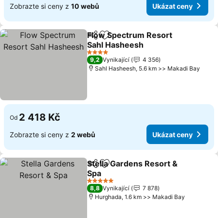
Zobrazte si ceny z
10 webů
Ukázat ceny
Flow Spectrum Resort
Sdílet
Přidat na seznam oblíbených h
Sahl Hasheesh
Ukázat ceny
4 Počet hvězdiček
9,2
Vynikající
4 356
Sahl Hasheesh, 5.6 km >> Makadi Bay
2 418 Kč
Od
Zobrazte si ceny z
2 webů
Ukázat ceny
Stella Gardens Resort &
Sdílet
Přidat na seznam oblíbených h
Spa
Ukázat ceny
5 Počet hvězdiček
8,8
Vynikající
7 878
Hurghada, 1.6 km >> Makadi Bay