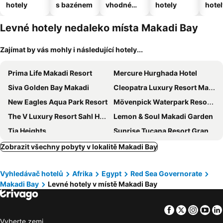
hotely
s bazénem
vhodné
hotely
hotel
pro
domácí
Levné hotely nedaleko místa Makadi Bay
zvířata
Zajímat by vás mohly i následující hotely...
Prima Life Makadi Resort
Mercure Hurghada Hotel
Siva Golden Bay Makadi
Cleopatra Luxury Resort Makadi Bay
New Eagles Aqua Park Resort
Mövenpick Waterpark Resort & Spa Soma Bay
The V Luxury Resort Sahl Hasheesh
Lemon & Soul Makadi Garden
Tia Heights
Sunrise Tucana Resort Grand Select
Calimera Blend Paradise
Bosque
Zobrazit všechny pobyty v lokalitě Makadi Bay
Jaz Asteria
JAZ Neo Saraya Palms
Vyhledávač hotelů
Afrika
Egypt
Red Sea Governorate
Premier Le Reve Hotel & Spa
Pickalbatros Blu Spa Resort
Makadi Bay
Levné hotely v místě Makadi Bay
SRNTY Sahl Hasheesh
Harmony Makadi Bay
Golden 5 City
Stella Gardens Resort & Spa
Facebook
Twitter
Insta
Yo
Viva Blue And Diving
White Valley Palace
Vyberte zemi