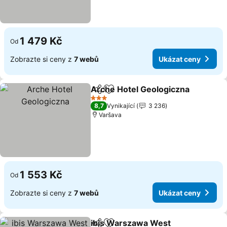
1 479 Kč
Od
Zobrazte si ceny z
7 webů
Ukázat ceny
Arche Hotel Geologiczna
Sdílet
Přidat na seznam oblíbených h
U
3 Počet hvězdiček
8,7
Vynikající
3 236
Varšava
1 553 Kč
Od
Zobrazte si ceny z
7 webů
Ukázat ceny
ibis Warszawa West