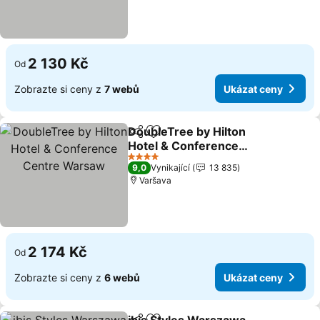
2 130 Kč
Od
Zobrazte si ceny z
7 webů
Ukázat ceny
DoubleTree by Hilton
Sdílet
Přidat na seznam oblíbených h
Hotel & Conference
Centre Warsaw
Ukázat ceny
4 Počet hvězdiček
9,0
Vynikající
13 835
Varšava
2 174 Kč
Od
Zobrazte si ceny z
6 webů
Ukázat ceny