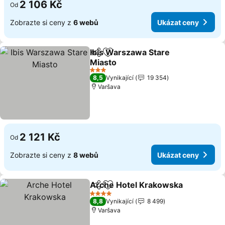
2 106 Kč
Od
Zobrazte si ceny z
6 webů
Ukázat ceny
Ibis Warszawa Stare
Sdílet
Přidat na seznam oblíbených h
Miasto
Ukázat ceny
3 Počet hvězdiček
8,5
Vynikající
19 354
Varšava
2 121 Kč
Od
Zobrazte si ceny z
8 webů
Ukázat ceny
Arche Hotel Krakowska
Sdílet
Přidat na seznam oblíbených h
Uk
4 Počet hvězdiček
8,8
Vynikající
8 499
Varšava