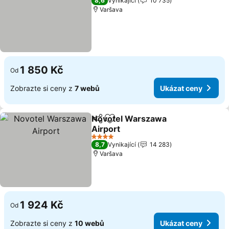
8,6
Vynikající
10 735
Varšava
1 850 Kč
Od
Zobrazte si ceny z
7 webů
Ukázat ceny
Novotel Warszawa
Sdílet
Přidat na seznam oblíbených h
Airport
Ukázat ceny
4 Počet hvězdiček
8,7
Vynikající
14 283
Varšava
1 924 Kč
Od
Zobrazte si ceny z
10 webů
Ukázat ceny