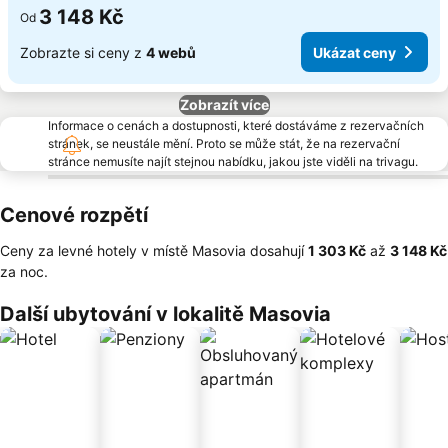
3 148 Kč
Od
Zobrazte si ceny z
4 webů
Ukázat ceny
Zobrazít více
Informace o cenách a dostupnosti, které dostáváme z rezervačních
stránek, se neustále mění. Proto se může stát, že na rezervační
stránce nemusíte najít stejnou nabídku, jakou jste viděli na trivagu.
Cenové rozpětí
Ceny za levné hotely v místě Masovia dosahují
‎1 303 Kč
až
‎3 148 Kč
za noc.
Další ubytování v lokalitě Masovia