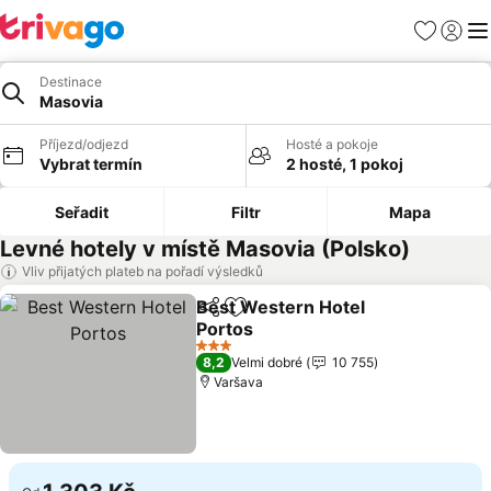
Oblíbené
Přihlási
Me
Destinace
Masovia
Příjezd/odjezd
Hosté a pokoje
Vybrat termín
2 hosté, 1 pokoj
Seřadit
Filtr
Mapa
Levné hotely v místě Masovia (Polsko)
Vliv přijatých plateb na pořadí výsledků
Best Western Hotel
Sdílet
Přidat na seznam oblíbených h
Portos
Ukázat ceny
3 Počet hvězdiček
8,2
Velmi dobré
10 755
Varšava