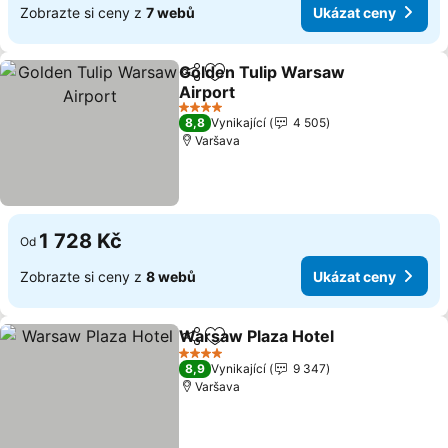
Zobrazte si ceny z
7 webů
Ukázat ceny
Golden Tulip Warsaw
Sdílet
Přidat na seznam oblíbených h
Airport
Ukázat ceny
4 Počet hvězdiček
8,8
Vynikající
4 505
Varšava
1 728 Kč
Od
Zobrazte si ceny z
8 webů
Ukázat ceny
Warsaw Plaza Hotel
Sdílet
Přidat na seznam oblíbených h
Ukáza
4 Počet hvězdiček
8,9
Vynikající
9 347
Varšava