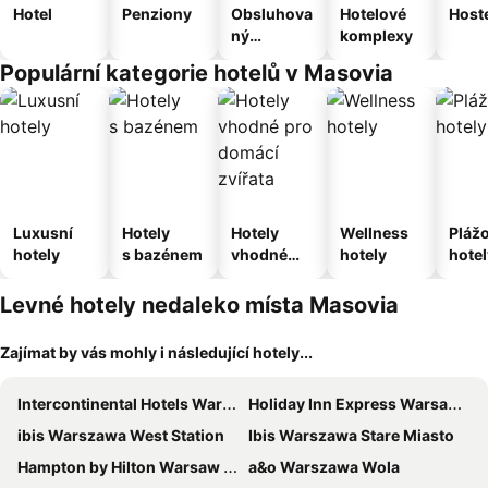
Hotel
Penziony
Obsluhova
Hotelové
Host
ný
komplexy
apartmán
Populární kategorie hotelů v Masovia
Luxusní
Hotely
Hotely
Wellness
Pláž
hotely
s bazénem
vhodné
hotely
hotel
pro
domácí
Levné hotely nedaleko místa Masovia
zvířata
Zajímat by vás mohly i následující hotely...
Intercontinental Hotels Warsaw By Ihg
Holiday Inn Express Warsaw - The HUB by IHG
ibis Warszawa West Station
Ibis Warszawa Stare Miasto
Hampton by Hilton Warsaw Reduta
a&o Warszawa Wola