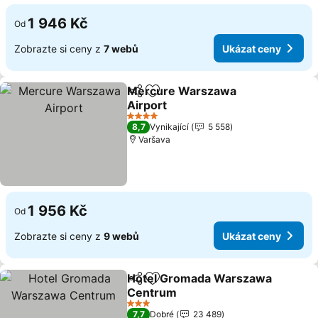
1 946 Kč
Od
Zobrazte si ceny z
7 webů
Ukázat ceny
Mercure Warszawa
Sdílet
Přidat na seznam oblíbených h
Airport
Ukázat ceny
4 Počet hvězdiček
8,7
Vynikající
5 558
Varšava
1 956 Kč
Od
Zobrazte si ceny z
9 webů
Ukázat ceny
Hotel Gromada Warszawa
Sdílet
Přidat na seznam oblíbených h
Centrum
Ukázat ceny
3 Počet hvězdiček
7,7
Dobré
23 489