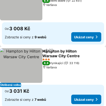
8,4
Velmi dobré
22 451
Varšava
3 008 Kč
Od
Zobrazte si ceny z
9 webů
Ukázat ceny
Hampton by Hilton
Sdílet
Přidat na seznam oblíbených h
Warsaw City Centre
Ukázat ceny
3 Počet hvězdiček
8,8
Vynikající
33 116
Varšava
Oblíbená volba
3 031 Kč
Od
Zobrazte si ceny z
7 webů
Ukázat ceny