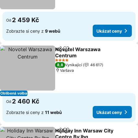
2 459 Kč
Od
Zobrazte si ceny z
9 webů
Ukázat ceny
Novotel Warszawa
Sdílet
Přidat na seznam oblíbených h
Centrum
Ukázat ceny
4 Počet hvězdiček
8,8
Vynikající
46 617
Varšava
Oblíbená volba
2 460 Kč
Od
Zobrazte si ceny z
11 webů
Ukázat ceny
Holiday Inn Warsaw City
Sdílet
Přidat na seznam oblíbených h
Centre By Ihg