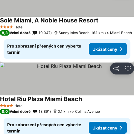
Solé Miami, A Noble House Resort
Ukázat ceny
Hotel
4 Počet hvězdiček
8,3
Velmi dobré
10 047
Sunny Isles Beach, 16.1 km >> Miami Beach
Pro zobrazení přesných cen vyberte
Ukázat ceny
termín
Sdílet
Př
Hotel Riu Plaza Miami Beach
Ukázat ceny
Hotel
4 Počet hvězdiček
8,0
Velmi dobré
13 891
0.1 km >> Collins Avenue
Pro zobrazení přesných cen vyberte
Ukázat ceny
termín