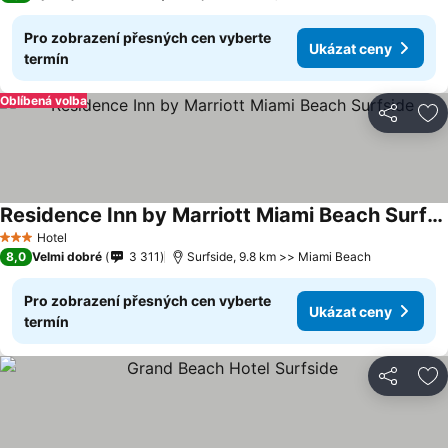
Pro zobrazení přesných cen vyberte
Ukázat ceny
termín
Oblíbená volba
Sdílet
Př
Residence Inn by Marriott Miami Beach Surfside
Ukázat ceny
Hotel
3 Počet hvězdiček
8,0
Velmi dobré
3 311
Surfside, 9.8 km >> Miami Beach
Pro zobrazení přesných cen vyberte
Ukázat ceny
termín
Sdílet
Př