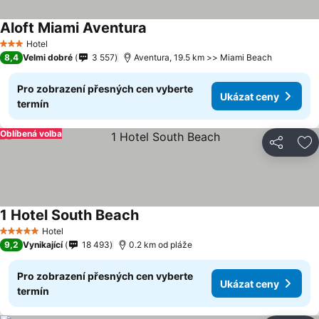
Aloft Miami Aventura
Ukázat ceny
Hotel
3 Počet hvězdiček
8,4
Velmi dobré
3 557
Aventura, 19.5 km >> Miami Beach
Pro zobrazení přesných cen vyberte
Ukázat ceny
termín
Oblíbená volba
Sdílet
Př
1 Hotel South Beach
Ukázat ceny
Hotel
5 Počet hvězdiček
9,2
Vynikající
18 493
0.2 km od pláže
Pro zobrazení přesných cen vyberte
Ukázat ceny
termín