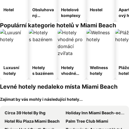
Hotel
Obsluhova
Hotelové
Hostel
Apar
ný
komplexy
ový h
apartmán
Populární kategorie hotelů v Miami Beach
Luxusní
Hotely
Hotely
Wellness
Pláž
hotely
s bazénem
vhodné
hotely
hotel
pro
domácí
Levné hotely nedaleko místa Miami Beach
zvířata
Zajímat by vás mohly i následující hotely...
Circa 39 Hotel By Ihg
Holiday Inn Miami Beach-oceanfront By Ihg
Hotel Riu Plaza Miami Beach
Palm Tree Club Miami