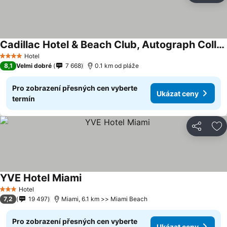
Cadillac Hotel & Beach Club, Autograph Collection
Ukázat ceny
Hotel
4 Počet hvězdiček
8,1
Velmi dobré
7 668
0.1 km od pláže
Pro zobrazení přesných cen vyberte
Ukázat ceny
termín
Sdílet
Př
YVE Hotel Miami
Ukázat ceny
Hotel
3 Počet hvězdiček
7,2
19 497
Miami, 6.1 km >> Miami Beach
Pro zobrazení přesných cen vyberte
Ukázat ceny