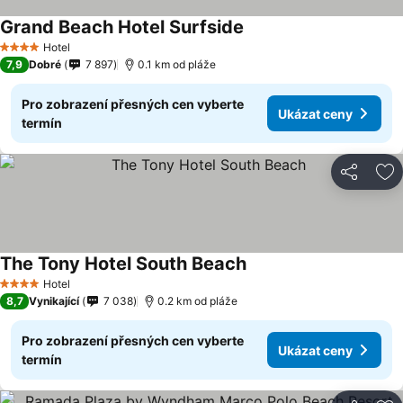
Grand Beach Hotel Surfside
Ukázat ceny
Hotel
4 Počet hvězdiček
7,9
Dobré
7 897
0.1 km od pláže
Pro zobrazení přesných cen vyberte
Ukázat ceny
termín
Sdílet
Př
The Tony Hotel South Beach
Ukázat ceny
Hotel
4 Počet hvězdiček
8,7
Vynikající
7 038
0.2 km od pláže
Pro zobrazení přesných cen vyberte
Ukázat ceny
termín