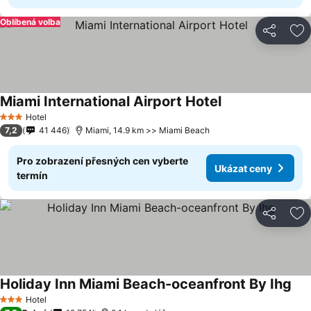
Oblíbená volba
Sdílet
Př
Miami International Airport Hotel
Ukázat ceny
Hotel
3 Počet hvězdiček
7,2
41 446
Miami, 14.9 km >> Miami Beach
Pro zobrazení přesných cen vyberte
Ukázat ceny
termín
Sdílet
Př
Holiday Inn Miami Beach-oceanfront By Ihg
Uká
Hotel
3 Počet hvězdiček