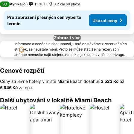
4 Počet hvězdiček
9,1
Vynikající
11 301
0.2 km od pláže
Pro zobrazení přesných cen vyberte
Ukázat ceny
termín
Zobrazít více
Informace o cenách a dostupnosti, které dostáváme z rezervačních
stránek, se neustále mění. Proto se může stát, že na rezervační
stránce nemusíte najít stejnou nabídku, jakou jste viděli na trivagu.
Cenové rozpětí
Ceny za levné hotely v místě Miami Beach dosahují
‎3 523 Kč
až
‎6 946 Kč
za noc.
Další ubytování v lokalitě Miami Beach