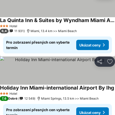
La Quinta Inn & Suites by Wyndham Miami Airport East
Ukázat ceny
Hotel
3 Počet hvězdiček
6,4
11 931
Miami, 13.4 km >> Miami Beach
Pro zobrazení přesných cen vyberte
Ukázat ceny
termín
Sdílet
Př
Holiday Inn Miami-international Airport By Ihg
Hotel
3 Počet hvězdiček
7,6
Dobré
12 549
Miami Springs, 13.5 km >> Miami Beach
Pro zobrazení přesných cen vyberte
Ukázat ceny