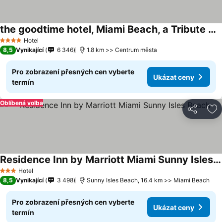
the goodtime hotel, Miami Beach, a Tribute Portfolio Hotel
Ukázat ceny
Hotel
4 Počet hvězdiček
8,5
Vynikající
6 346
1.8 km >> Centrum města
Pro zobrazení přesných cen vyberte
Ukázat ceny
termín
Oblíbená volba
Sdílet
Př
Residence Inn by Marriott Miami Sunny Isles Beach
Ukázat ceny
Hotel
3 Počet hvězdiček
8,5
Vynikající
3 498
Sunny Isles Beach, 16.4 km >> Miami Beach
Pro zobrazení přesných cen vyberte
Ukázat ceny
termín