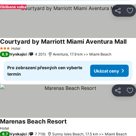
Oblíbená volba
Sdílet
Př
Courtyard by Marriott Miami Aventura Mall
Uká
Hotel
3 Počet hvězdiček
8,9
Vynikající
4 201
Aventura, 17.9 km >> Miami Beach
Pro zobrazení přesných cen vyberte
Ukázat ceny
termín
Sdílet
Př
Marenas Beach Resort
Ukázat ceny
Hotel
8,7
Vynikající
7 719
Sunny Isles Beach, 17.5 km >> Miami Beach