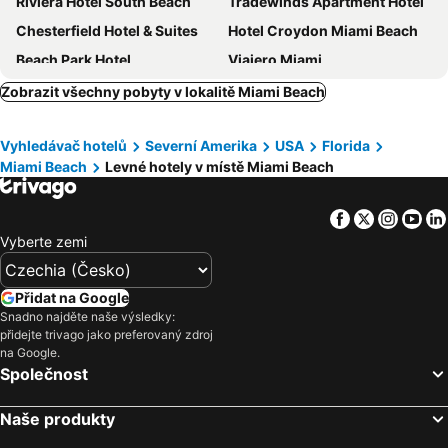
Riviera Hotel South Beach
Tradewinds Apartment Hotel
Chesterfield Hotel & Suites
Hotel Croydon Miami Beach
Beach Park Hotel
Viajero Miami
Sherry Frontenac Oceanfront Hotel
Seaside All Suites Hotel
Zobrazit všechny pobyty v lokalitě Miami Beach
Hampton Inn Miami-Airport West
Catalina Hotel & Beach Club
Vyhledávač hotelů
Severní Amerika
USA
Florida
Grand Beach Hotel Surfside
Clinton Hotel South Beach
Miami Beach
Levné hotely v místě Miami Beach
The Gates Hotel South Beach
Hotel Rendale Miami Beach
Kasa Impala Miami Beach
Cadillac Hotel & Beach Club, Autograph Collection
Facebook
Twitter
Insta
Yo
Majestic Hotel South Beach
The Biscayne Hotel
Vyberte zemi
Staybridge Suites Miami International Airport By Ihg
Holiday Inn Express Miami Airport-blue Lagoon Area By Ihg
Hotel Breakwater South Beach
Lincoln Arms Suites
Přidat na Google
Snadno najděte naše výsledky:
Blanc Kara
The Whitelaw Hotel
přidejte trivago jako preferovaný zdroj
Metropole Suites South Beach
Notebook Miami Beach
na Google.
Společnost
InterContinental Miami by IHG
Eurostars Langford
Sheraton Miami Airport Hotel & Executive Meeting Center
La Quinta Inn & Suites by Wyndham Miami Airport East
Naše produkty
Hilton Miami Airport Blue Lagoon
Clarion Inn & Suites Miami International Airport