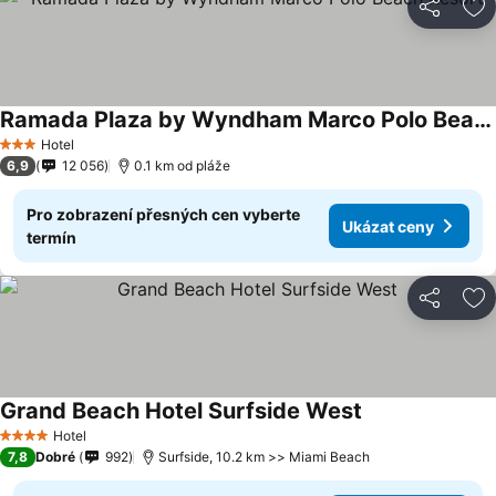
Sdílet
Př
Ramada Plaza by Wyndham Marco Polo Beach Resort
Ukázat ceny
Hotel
3 Počet hvězdiček
6,9
12 056
0.1 km od pláže
Pro zobrazení přesných cen vyberte
Ukázat ceny
termín
Sdílet
Př
Grand Beach Hotel Surfside West
Ukázat ceny
Hotel
4 Počet hvězdiček
7,8
Dobré
992
Surfside, 10.2 km >> Miami Beach