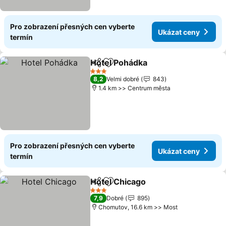
Pro zobrazení přesných cen vyberte
Ukázat ceny
termín
Hotel Pohádka
Sdílet
Přidat na seznam oblíbených h
Ukázat cen
3 Počet hvězdiček
8,2
Velmi dobré
843
1.4 km >> Centrum města
Pro zobrazení přesných cen vyberte
Ukázat ceny
termín
Hotel Chicago
Sdílet
Přidat na seznam oblíbených h
Ukázat ceny
3 Počet hvězdiček
7,9
Dobré
895
Chomutov, 16.6 km >> Most