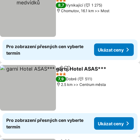
3 Počet hvězdiček
8,7
Vynikající
1 275
Chomutov, 16.1 km >> Most
Pro zobrazení přesných cen vyberte
Ukázat ceny
termín
garni Hotel ASAS***
Sdílet
Přidat na seznam oblíbených h
Ukáza
3 Počet hvězdiček
7,9
Dobré
511
2.5 km >> Centrum města
Pro zobrazení přesných cen vyberte
Ukázat ceny
termín