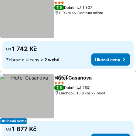
Sdílet
Přidat na seznam oblíbených h
Ukázat ceny
3 Počet hvězdiček
7,5
Dobré
1 337
0.9 km >> Centrum města
1 742 Kč
Od
Zobrazte si ceny z
2 webů
Ukázat ceny
Hotel Casanova
Sdílet
Přidat na seznam oblíbených h
Ukázat ce
3 Počet hvězdiček
7,5
Dobré
760
Duchcov, 13.8 km >> Most
Oblíbená volba
1 877 Kč
Od