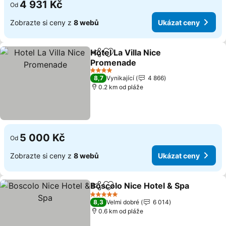
4 931 Kč
Od
Zobrazte si ceny z
8 webů
Ukázat ceny
Hotel La Villa Nice
Sdílet
Přidat na seznam oblíbených h
Promenade
Ukázat ceny
4 Počet hvězdiček
8,7
Vynikající
4 866
0.2 km od pláže
5 000 Kč
Od
Zobrazte si ceny z
8 webů
Ukázat ceny
Boscolo Nice Hotel & Spa
Sdílet
Přidat na seznam oblíbených h
U
5 Počet hvězdiček
8,3
Velmi dobré
6 014
0.6 km od pláže