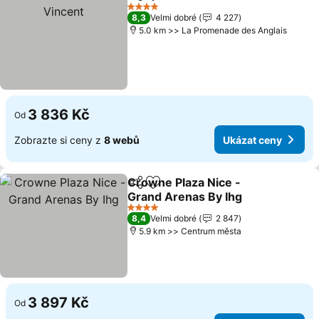
Sdílet
Přidat na seznam oblíbených h
Uká
4 Počet hvězdiček
8,3
Velmi dobré
4 227
5.0 km >> La Promenade des Anglais
3 836 Kč
Od
Zobrazte si ceny z
8 webů
Ukázat ceny
Crowne Plaza Nice -
Sdílet
Přidat na seznam oblíbených h
Grand Arenas By Ihg
Ukázat ceny
4 Počet hvězdiček
8,4
Velmi dobré
2 847
5.9 km >> Centrum města
3 897 Kč
Od