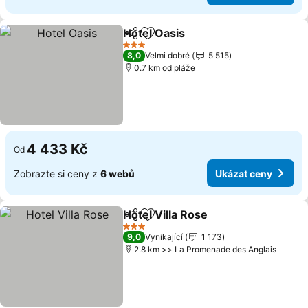
Hotel Oasis
Sdílet
Přidat na seznam oblíbených h
Ukázat ceny
3 Počet hvězdiček
8,0
Velmi dobré
5 515
0.7 km od pláže
4 433 Kč
Od
Zobrazte si ceny z
6 webů
Ukázat ceny
Hotel Villa Rose
Sdílet
Přidat na seznam oblíbených h
Ukázat ce
3 Počet hvězdiček
9,0
Vynikající
1 173
2.8 km >> La Promenade des Anglais