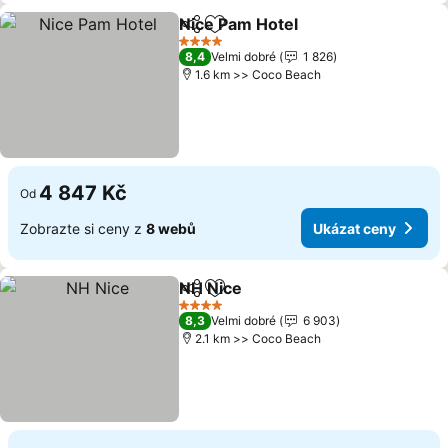
Nice Pam Hotel
Sdílet
Přidat na seznam oblíbených h
Ukázat cen
4 Počet hvězdiček
8,4
Velmi dobré
1 826
1.6 km >> Coco Beach
4 847 Kč
Od
Zobrazte si ceny z
8 webů
Ukázat ceny
NH Nice
Sdílet
Přidat na seznam oblíbených h
Ukázat ceny
4 Počet hvězdiček
8,3
Velmi dobré
6 903
2.1 km >> Coco Beach