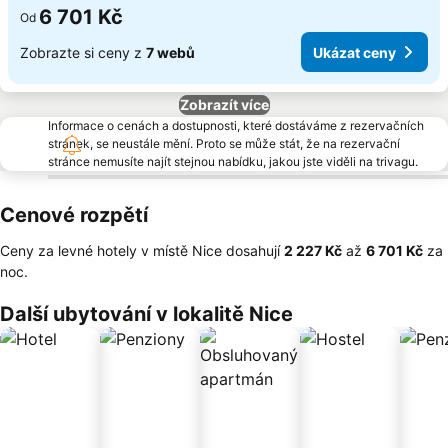
6 701 Kč
Od
Zobrazte si ceny z
7 webů
Ukázat ceny
Zobrazít více
Informace o cenách a dostupnosti, které dostáváme z rezervačních
stránek, se neustále mění. Proto se může stát, že na rezervační
stránce nemusíte najít stejnou nabídku, jakou jste viděli na trivagu.
Cenové rozpětí
Ceny za levné hotely v místě Nice dosahují
‎2 227 Kč
až
‎6 701 Kč
za
noc.
Další ubytování v lokalitě Nice