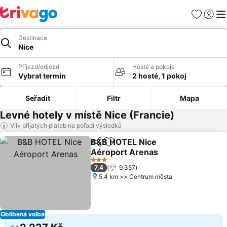
Oblíbené
Přihlási
Me
Destinace
Nice
Příjezd/odjezd
Hosté a pokoje
Vybrat termín
2 hosté, 1 pokoj
Seřadit
Filtr
Mapa
Levné hotely v místě Nice (Francie)
Vliv přijatých plateb na pořadí výsledků
B&B HOTEL Nice
Sdílet
Přidat na seznam oblíbených h
Aéroport Arenas
Ukázat ceny
3 Počet hvězdiček
7,4
9 357
5.4 km >> Centrum města
Oblíbená volba