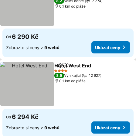
8,2
Velmi dobré
7 274
0.1 km od pláže
6 290 Kč
Od
Zobrazte si ceny z
9 webů
Ukázat ceny
Hotel West End
Sdílet
Přidat na seznam oblíbených h
Ukázat ce
4 Počet hvězdiček
8,5
Vynikající
12 927
0.1 km od pláže
6 294 Kč
Od
Zobrazte si ceny z
9 webů
Ukázat ceny