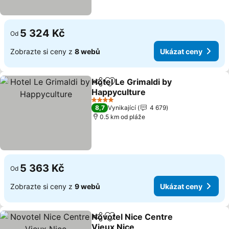
5 324 Kč
Od
Zobrazte si ceny z
8 webů
Ukázat ceny
Hotel Le Grimaldi by
Sdílet
Přidat na seznam oblíbených h
Happyculture
Ukázat ceny
4 Počet hvězdiček
8,7
Vynikající
4 679
0.5 km od pláže
5 363 Kč
Od
Zobrazte si ceny z
9 webů
Ukázat ceny
Novotel Nice Centre
Sdílet
Přidat na seznam oblíbených h
Vieux Nice