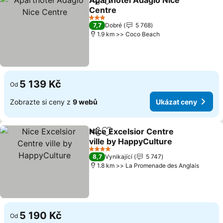
Aparthotel Adagio Nice
Sdílet
Přidat na seznam oblíbených h
Centre
Ukázat ceny
3 Počet hvězdiček
7,7
Dobré
5 768
1.9 km >> Coco Beach
5 139 Kč
Od
Zobrazte si ceny z
9 webů
Ukázat ceny
Nice Excelsior Centre
Sdílet
Přidat na seznam oblíbených h
ville by HappyCulture
Ukázat ceny
4 Počet hvězdiček
8,7
Vynikající
5 747
1.8 km >> La Promenade des Anglais
5 190 Kč
Od