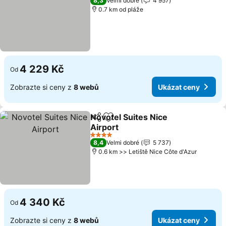
8,3
Velmi dobré
4 957
0.7 km od pláže
4 229 Kč
Od
Zobrazte si ceny z
8 webů
Ukázat ceny
Novotel Suites Nice
Sdílet
Přidat na seznam oblíbených h
Airport
Ukázat ceny
4 Počet hvězdiček
8,4
Velmi dobré
5 737
0.6 km >> Letiště Nice Côte d'Azur
4 340 Kč
Od
Zobrazte si ceny z
8 webů
Ukázat ceny