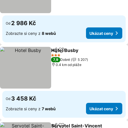
2 986 Kč
Od
Zobrazte si ceny z
8 webů
Ukázat ceny
Hotel Busby
Sdílet
Přidat na seznam oblíbených h
Ukázat ceny
3 Počet hvězdiček
7,9
Dobré
5 207
0.4 km od pláže
3 458 Kč
Od
Zobrazte si ceny z
7 webů
Ukázat ceny
Servotel Saint-Vincent