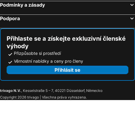
Podmínky a zásady
Le Panoramic Boutique Hôtel
Splendid Hotel & Spa Nice
Novotel Suites Nice Airport
Hôtel du Petit Louvre
Podpora
Thalazur Antibes Hôtel & Spa
ibis Nice Centre Gare
Best Western Plus Hotel Massena Nice
Hôtel Esprit d'Azur
Přihlaste se a získejte exkluzivní členské
Hotel Danemark
ibis Styles Nice Vieux Port
výhody
Hôtel Normandie
Résidence Héliotel Marine
Přizpůsobte si prostředí
Best Western Hotel Lakmi Nice
D'Ostende
Věrnostní nabídky a ceny pro členy
Amaryllis
Best Western Plus Nice Cosy Hotel
Přihlásit se
Hotel Saint Gothard
Ikonik Jean Médecin
Hotel 66 Nice
ESPERANCE HOTEL
trivago N.V.
, Kesselstraße 5 – 7, 40221 Düsseldorf, Německo
Hôtel Bristol
Trocadero
Copyright 2026 trivago | Všechna práva vyhrazena.
ibis Nice Centre Notre Dame
Hotel khla
Hotel 64 Nice
Boutique Hotel Nice Côte d'azur
Maison Durante
Hotel de Berne
Hôtel du Midi
Hôtel Univers