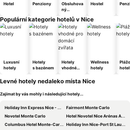
Hotel
Penziony
Obsluhova
Hostel
Penz
ný
apartmán
Populární kategorie hotelů v Nice
Luxusní
Hotely
Hotely
Wellness
Pláž
hotely
s bazénem
vhodné
hotely
hotel
pro
domácí
Levné hotely nedaleko místa Nice
zvířata
Zajímat by vás mohly i následující hotely...
Holiday Inn Express Nice - Grand Arenas By Ihg
Fairmont Monte Carlo
Novotel Monte Carlo
Hotel Novotel Nice Arénas Aéroport
Columbus Hotel Monte-Carlo, Curio Collection by Hilton
Holiday Inn Nice-Port St Laurent by IHG