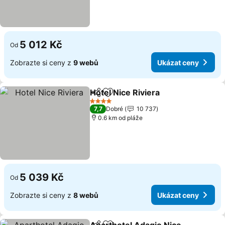
5 012 Kč
Od
Zobrazte si ceny z
9 webů
Ukázat ceny
Hotel Nice Riviera
Sdílet
Přidat na seznam oblíbených h
Ukázat 
4 Počet hvězdiček
7,7
Dobré
10 737
0.6 km od pláže
5 039 Kč
Od
Zobrazte si ceny z
8 webů
Ukázat ceny