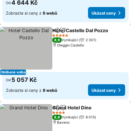
4 644 Kč
Od
Zobrazte si ceny z
6 webů
Ukázat ceny
Hotel Castello Dal Pozzo
Sdílet
Přidat na seznam oblíbených h
U
5 Počet hvězdiček
8,9
Vynikající
2 301
Oleggio Castello
Oblíbená volba
5 057 Kč
Od
Zobrazte si ceny z
8 webů
Ukázat ceny
Grand Hotel Dino
Sdílet
Přidat na seznam oblíbených h
Ukázat c
4 Počet hvězdiček
8,8
Vynikající
8 015
Baveno