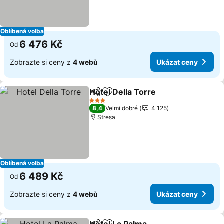
Oblíbená volba
6 476 Kč
Od
Zobrazte si ceny z
4 webů
Ukázat ceny
Hotel Della Torre
Sdílet
Přidat na seznam oblíbených h
Ukázat c
3 Počet hvězdiček
8,4
Velmi dobré
4 125
Stresa
Oblíbená volba
6 489 Kč
Od
Zobrazte si ceny z
4 webů
Ukázat ceny