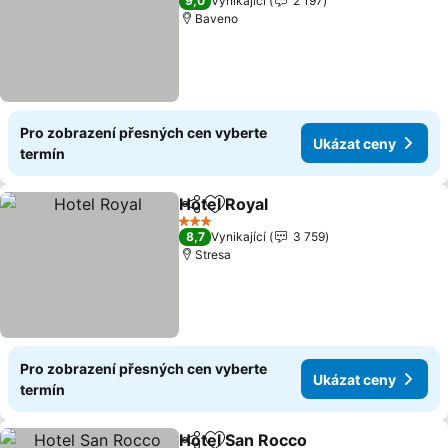
9,0
Vynikající
2 197
Baveno
Pro zobrazení přesných cen vyberte
Ukázat ceny
termín
Hotel Royal
Sdílet
Přidat na seznam oblíbených h
Ukázat ceny
3 Počet hvězdiček
8,7
Vynikající
3 759
Stresa
Pro zobrazení přesných cen vyberte
Ukázat ceny
termín
Hotel San Rocco