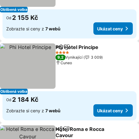
Oblíbená volba
2 155 Kč
Od
Zobrazte si ceny z
7 webů
Ukázat ceny
Phi Hotel Principe
Sdílet
Přidat na seznam oblíbených h
Ukázat 
4 Počet hvězdiček
9,2
Vynikající
3 009
Cuneo
Oblíbená volba
2 184 Kč
Od
Zobrazte si ceny z
7 webů
Ukázat ceny
Hotel Roma e Rocca
Sdílet
Přidat na seznam oblíbených h
Cavour