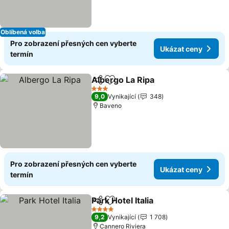
Oblíbená volba
Pro zobrazení přesných cen vyberte
Ukázat ceny
termín
Albergo La Ripa
Sdílet
Přidat na seznam oblíbených h
Ukázat ce
3 Počet hvězdiček
9,0
Vynikající
348
Baveno
Pro zobrazení přesných cen vyberte
Ukázat ceny
termín
Park Hotel Italia
Sdílet
Přidat na seznam oblíbených h
Ukázat ce
4 Počet hvězdiček
9,2
Vynikající
1 708
Cannero Riviera