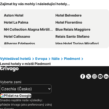
Zajímat by vás mohly i následující hotely...
Aston Hotel
Hotel Belvedere
Hotel La Palma
Hotel Fiorentino
NH Collection Alagna Mirtillo Rosso
Blue Relais Maggiore
Hotel Calissano
Relais Santo Stefano
Albergo Edelweiss
Idea Hotel Torino Mirafiori
Grand Hotel Dino
B&B HOTEL Borgaro Torinese
Hotel Valentino Du Parc
Hotel Relais Des Alpes
Vyhledávač hotelů
Evropa
Itálie
Piedmont
Levné hotely v místě Piedmont
Hotel Cascina Fossata & Residence
Hotel Beau Rivage
Albergo Pesce D'oro
Novotel Torino Corso Giulio Cesare
Facebook
Twitter
Insta
Yo
Hotel Boston
Albergo Ristorante Belvedere
Vyberte zemi
Albergo La Ripa
Park Hotel Italia
Hotel Ghiffa
Luna Hotel Motel Lago Maggiore Arona
Přidat na Google
LVG Hotel Collection - Pallanza
Hotel Giacomo Morra Alba - Handwritten Collection
Snadno najděte naše výsledky:
přidejte trivago jako preferovaný zdroj
Hotel Diplomatic
Aba Hotel
na Google.