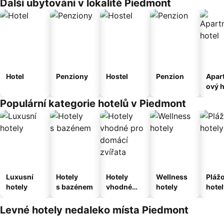
Další ubytování v lokalitě Piedmont
Hotel
Penziony
Hostel
Penzion
Apar
ový h
Populární kategorie hotelů v Piedmont
Luxusní
Hotely
Hotely
Wellness
Pláž
hotely
s bazénem
vhodné
hotely
hotel
pro
domácí
Levné hotely nedaleko místa Piedmont
zvířata