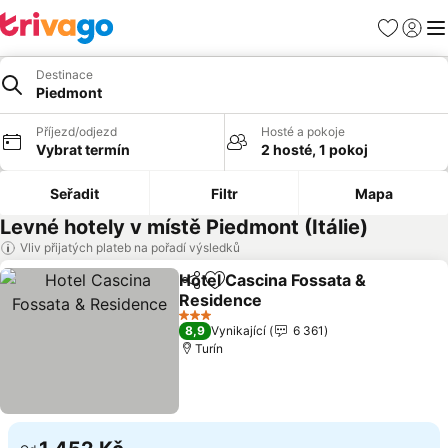
Oblíbené
Přihlási
Me
Destinace
Piedmont
Příjezd/odjezd
Hosté a pokoje
Vybrat termín
2 hosté, 1 pokoj
Seřadit
Filtr
Mapa
Levné hotely v místě Piedmont (Itálie)
Vliv přijatých plateb na pořadí výsledků
Hotel Cascina Fossata &
Sdílet
Přidat na seznam oblíbených h
Residence
Ukázat ceny
3 Počet hvězdiček
8,9
Vynikající
6 361
Turín