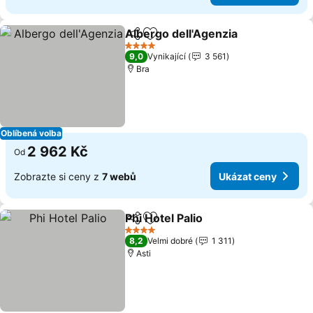
Albergo dell'Agenzia
Sdílet
Přidat na seznam oblíbených h
Ukáza
4 Počet hvězdiček
9,0
Vynikající
3 561
Bra
Oblíbená volba
2 962 Kč
Od
Zobrazte si ceny z
7 webů
Ukázat ceny
Phi Hotel Palio
Sdílet
Přidat na seznam oblíbených h
Ukázat cen
4 Počet hvězdiček
8,2
Velmi dobré
1 311
Asti