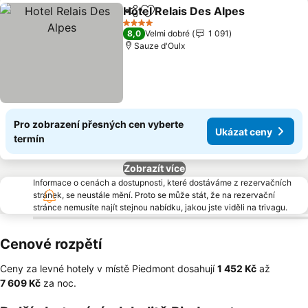
Hotel Relais Des Alpes
Sdílet
Přidat na seznam oblíbených h
Uká
4 Počet hvězdiček
8,0
Velmi dobré
1 091
Sauze d'Oulx
Pro zobrazení přesných cen vyberte
Ukázat ceny
termín
Zobrazít více
Informace o cenách a dostupnosti, které dostáváme z rezervačních
stránek, se neustále mění. Proto se může stát, že na rezervační
stránce nemusíte najít stejnou nabídku, jakou jste viděli na trivagu.
Cenové rozpětí
Ceny za levné hotely v místě Piedmont dosahují
‎1 452 Kč
až
‎7 609 Kč
za noc.