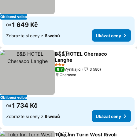
Oblíbená volba
1 649 Kč
Od
Zobrazte si ceny z
6 webů
Ukázat ceny
B&B HOTEL Cherasco
Sdílet
Přidat na seznam oblíbených h
Langhe
Ukázat ceny
3 Počet hvězdiček
8,7
Vynikající
3 580
Cherasco
Oblíbená volba
1 734 Kč
Od
Zobrazte si ceny z
9 webů
Ukázat ceny
Tulip Inn Turin West Rivoli