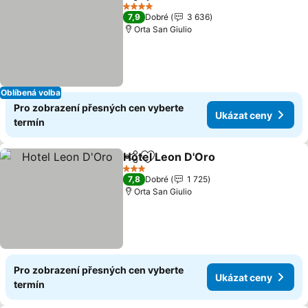
Sdílet
Přidat na seznam oblíbených h
Ukázat ce
4 Počet hvězdiček
7,9
Dobré
3 636
Orta San Giulio
Oblíbená volba
Pro zobrazení přesných cen vyberte
Ukázat ceny
termín
Hotel Leon D'Oro
Sdílet
Přidat na seznam oblíbených h
Ukázat c
3 Počet hvězdiček
7,8
Dobré
1 725
Orta San Giulio
Pro zobrazení přesných cen vyberte
Ukázat ceny
termín