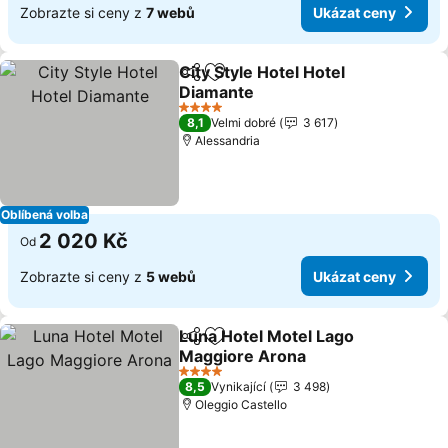
Zobrazte si ceny z
7 webů
Ukázat ceny
City Style Hotel Hotel
Sdílet
Přidat na seznam oblíbených h
Diamante
Ukázat ceny
4 Počet hvězdiček
8,1
Velmi dobré
3 617
Alessandria
Oblíbená volba
2 020 Kč
Od
Zobrazte si ceny z
5 webů
Ukázat ceny
Luna Hotel Motel Lago
Sdílet
Přidat na seznam oblíbených h
Maggiore Arona
Ukázat ceny
4 Počet hvězdiček
8,5
Vynikající
3 498
Oleggio Castello