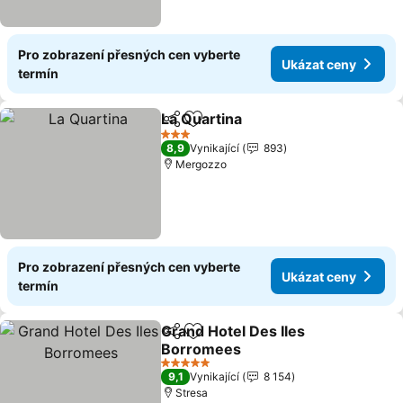
Pro zobrazení přesných cen vyberte
Ukázat ceny
termín
La Quartina
Sdílet
Přidat na seznam oblíbených h
Ukázat ceny
3 Počet hvězdiček
8,9
Vynikající
893
Mergozzo
Pro zobrazení přesných cen vyberte
Ukázat ceny
termín
Grand Hotel Des Iles
Sdílet
Přidat na seznam oblíbených h
Borromees
Ukázat ceny
5 Počet hvězdiček
9,1
Vynikající
8 154
Stresa