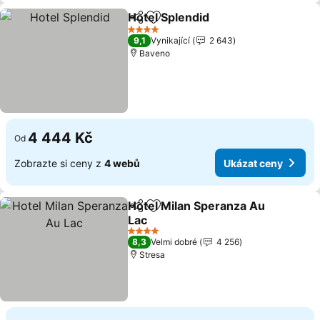
Hotel Splendid
Sdílet
Přidat na seznam oblíbených h
Ukázat cen
4 Počet hvězdiček
9,1
Vynikající
2 643
Baveno
4 444 Kč
Od
Zobrazte si ceny z
4 webů
Ukázat ceny
Hotel Milan Speranza Au
Sdílet
Přidat na seznam oblíbených h
Lac
Ukázat ceny
4 Počet hvězdiček
8,3
Velmi dobré
4 256
Stresa