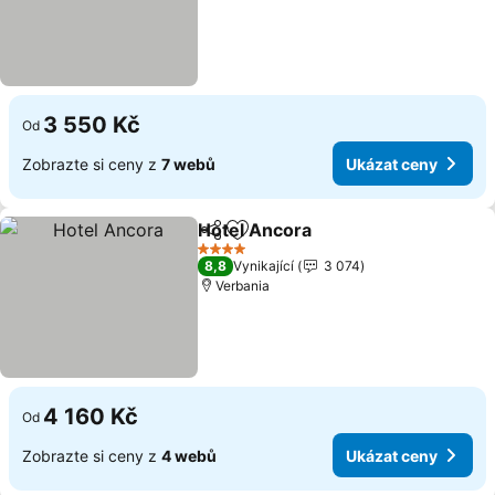
3 550 Kč
Od
Zobrazte si ceny z
7 webů
Ukázat ceny
Hotel Ancora
Sdílet
Přidat na seznam oblíbených h
Ukázat ceny
4 Počet hvězdiček
8,8
Vynikající
3 074
Verbania
4 160 Kč
Od
Zobrazte si ceny z
4 webů
Ukázat ceny