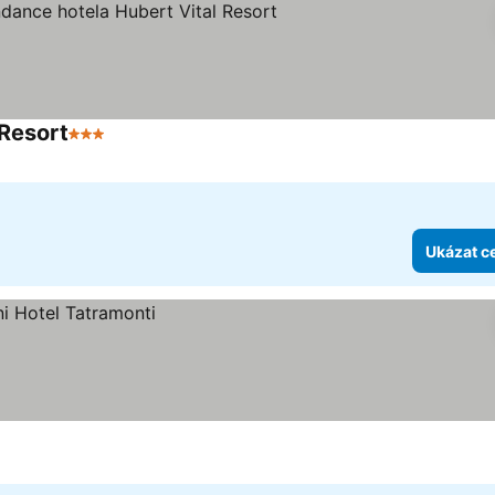
 Resort
3 Počet hvězdiček
Ukázat c