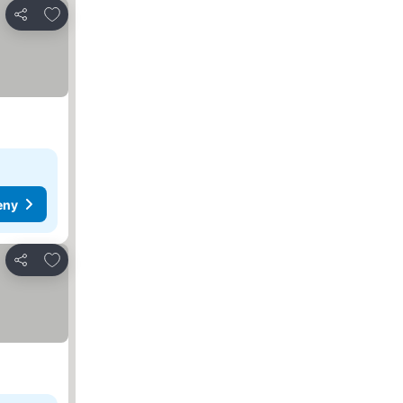
Přidat na seznam oblíbených hotelů
Sdílet
eny
Přidat na seznam oblíbených hotelů
Sdílet