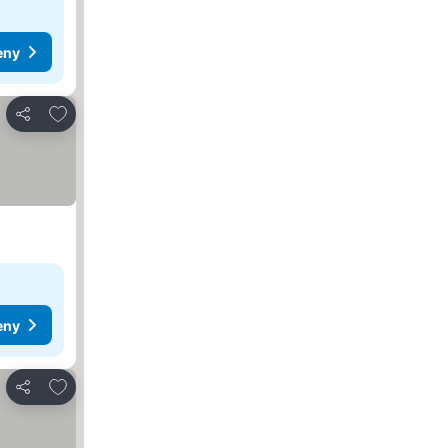
eny
Přidat na seznam oblíbených hotelů
Sdílet
eny
Přidat na seznam oblíbených hotelů
Sdílet