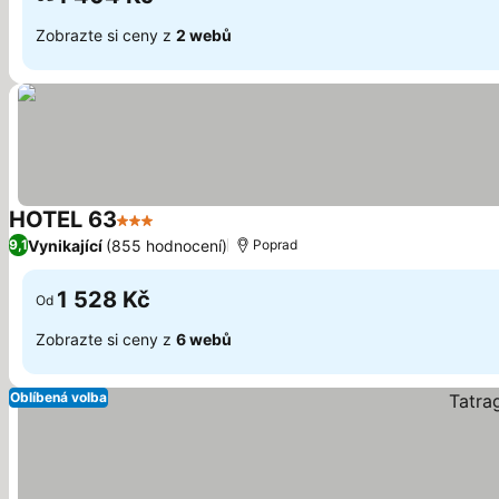
Zobrazte si ceny z
2 webů
HOTEL 63
3 Počet hvězdiček
Vynikající
(855 hodnocení)
9,1
Poprad
1 528 Kč
Od
Zobrazte si ceny z
6 webů
Oblíbená volba