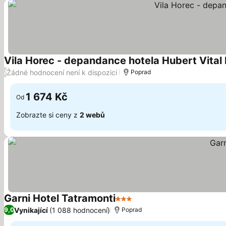
Vila Horec - depandance hotela Hubert Vital
Žádné hodnocení není k dispozici
/
Poprad
1 674 Kč
Od
Zobrazte si ceny z
2 webů
Garni Hotel Tatramonti
3 Počet hvězdiček
Vynikající
(1 088 hodnocení)
9,0
Poprad