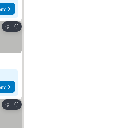
eny
Přidat na seznam oblíbených hotelů
Sdílet
eny
Přidat na seznam oblíbených hotelů
Sdílet