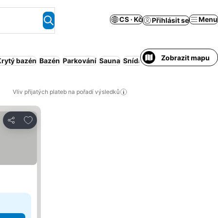
CS · Kč
Menu
Přihlásit se
Zobrazit mapu
Krytý bazén
Bazén
Parkování
Sauna
Snídaně v ceně
Wellness
K
Vliv přijatých plateb na pořadí výsledků
Přidat na seznam oblíbených hotelů
Sdílet