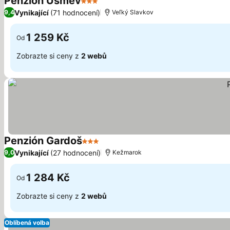
Penzion Úsmev
3 Počet hvězdiček
Vynikající
(71 hodnocení)
9,4
Veľký Slavkov
1 259 Kč
Od
Zobrazte si ceny z
2 webů
Penzión Gardoš
3 Počet hvězdiček
Vynikající
(27 hodnocení)
9,0
Kežmarok
1 284 Kč
Od
Zobrazte si ceny z
2 webů
Oblíbená volba