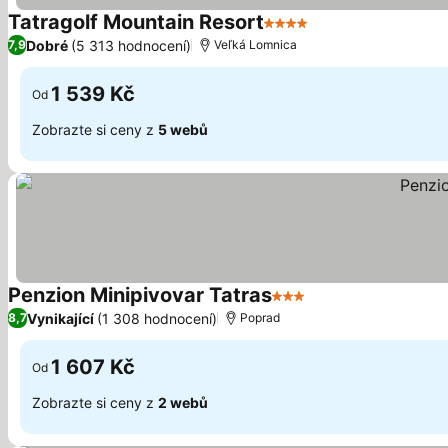
Tatragolf Mountain Resort
4 Počet hvězdiček
Dobré
(5 313 hodnocení)
7,9
Veľká Lomnica
1 539 Kč
Od
Zobrazte si ceny z
5 webů
Penzion Minipivovar Tatras
3 Počet hvězdiček
Vynikající
(1 308 hodnocení)
8,7
Poprad
1 607 Kč
Od
Zobrazte si ceny z
2 webů