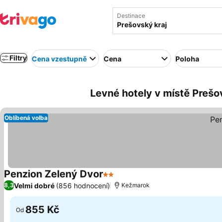
Destinace
Filtry
Cena vzestupně
Cena
Poloha
Levné hotely v místě Prešo
Oblíbená volba
Penzion Zelený Dvor
2 Počet hvězdiček
Velmi dobré
(856 hodnocení)
8,3
Kežmarok
855 Kč
Od