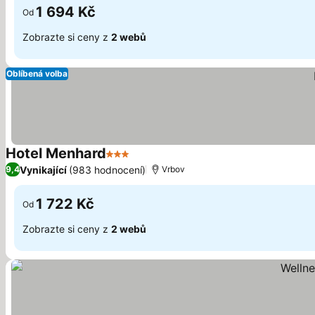
1 694 Kč
Od
Zobrazte si ceny z
2 webů
Oblíbená volba
Hotel Menhard
3 Počet hvězdiček
Vynikající
(983 hodnocení)
9,4
Vrbov
1 722 Kč
Od
Zobrazte si ceny z
2 webů