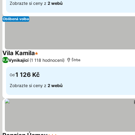
Zobrazte si ceny z
2 webů
Oblíbená volba
Vila Kamila
1 Počet hvězdiček
Vynikající
(1 118 hodnocení)
9,8
Štrba
1 126 Kč
Od
Zobrazte si ceny z
2 webů