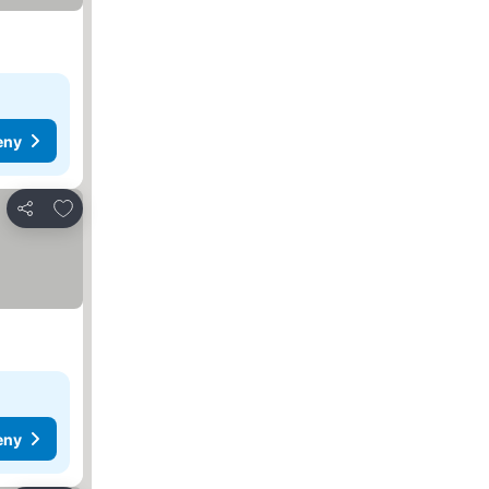
eny
Přidat na seznam oblíbených hotelů
Sdílet
eny