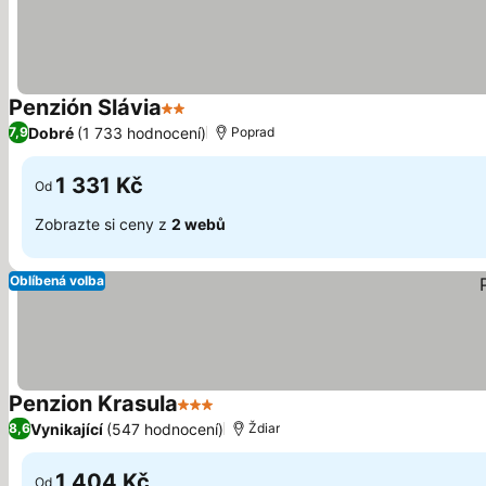
Penzión Slávia
2 Počet hvězdiček
Dobré
(1 733 hodnocení)
7,9
Poprad
1 331 Kč
Od
Zobrazte si ceny z
2 webů
Oblíbená volba
Penzion Krasula
3 Počet hvězdiček
Vynikající
(547 hodnocení)
8,6
Ždiar
1 404 Kč
Od