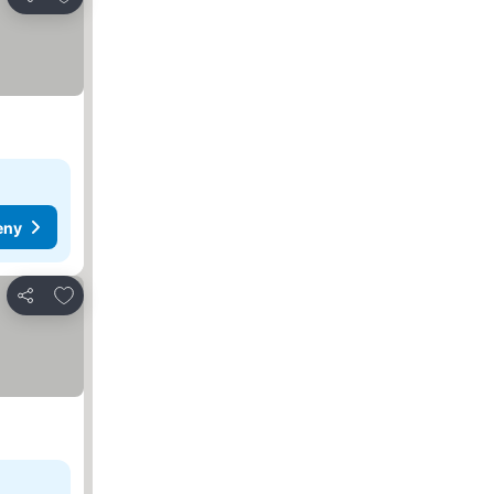
Sdílet
eny
Přidat na seznam oblíbených hotelů
Sdílet