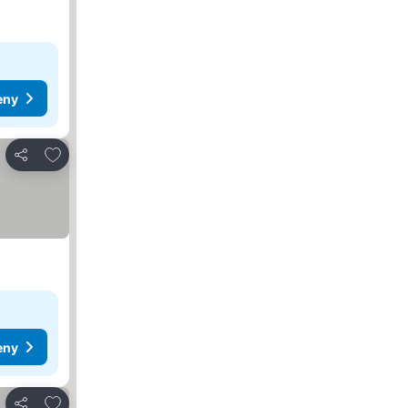
eny
Přidat na seznam oblíbených hotelů
Sdílet
eny
Přidat na seznam oblíbených hotelů