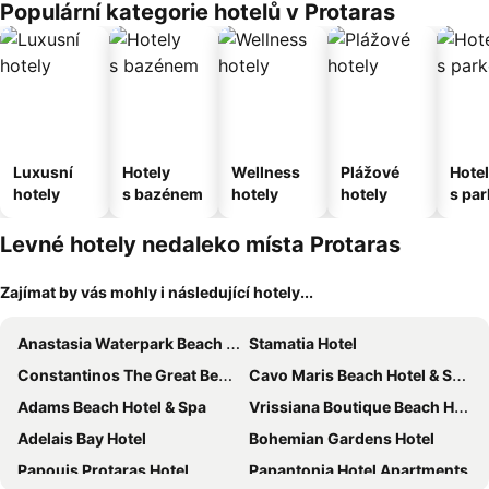
Populární kategorie hotelů v Protaras
Luxusní
Hotely
Wellness
Plážové
Hote
hotely
s bazénem
hotely
hotely
s pa
ím
Levné hotely nedaleko místa Protaras
Zajímat by vás mohly i následující hotely...
Anastasia Waterpark Beach Resort
Stamatia Hotel
Constantinos The Great Beach Hotel
Cavo Maris Beach Hotel & Suites
Adams Beach Hotel & Spa
Vrissiana Boutique Beach Hotel
Adelais Bay Hotel
Bohemian Gardens Hotel
Papouis Protaras Hotel
Papantonia Hotel Apartments