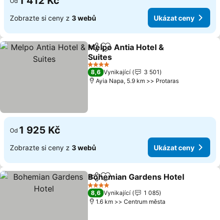
1 412 Kč
Od
Zobrazte si ceny z
3 webů
Ukázat ceny
Melpo Antia Hotel &
Sdílet
Přidat na seznam oblíbených h
Suites
Ukázat ceny
4 Počet hvězdiček
8,6
Vynikající
3 501
Ayia Napa, 5.9 km >> Protaras
1 925 Kč
Od
Zobrazte si ceny z
3 webů
Ukázat ceny
Bohemian Gardens Hotel
Sdílet
Přidat na seznam oblíbených h
U
4 Počet hvězdiček
8,6
Vynikající
1 085
1.6 km >> Centrum města