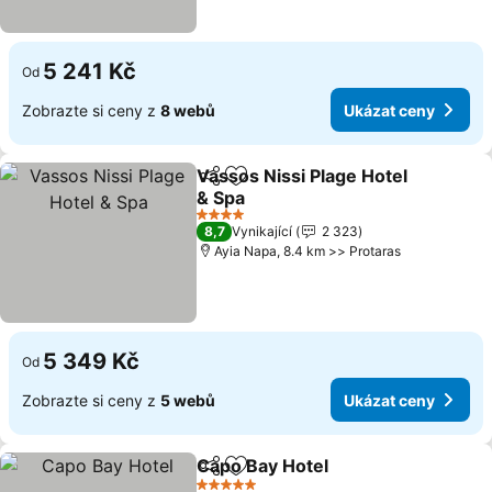
5 241 Kč
Od
Zobrazte si ceny z
8 webů
Ukázat ceny
Vassos Nissi Plage Hotel
Sdílet
Přidat na seznam oblíbených h
& Spa
Ukázat ceny
4 Počet hvězdiček
8,7
Vynikající
2 323
Ayia Napa, 8.4 km >> Protaras
5 349 Kč
Od
Zobrazte si ceny z
5 webů
Ukázat ceny
Capo Bay Hotel
Sdílet
Přidat na seznam oblíbených h
Ukázat ce