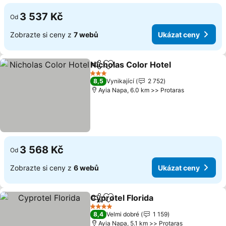
3 537 Kč
Od
Zobrazte si ceny z
7 webů
Ukázat ceny
Nicholas Color Hotel
Sdílet
Přidat na seznam oblíbených h
Ukáza
3 Počet hvězdiček
8,5
Vynikající
2 752
Ayia Napa, 6.0 km >> Protaras
3 568 Kč
Od
Zobrazte si ceny z
6 webů
Ukázat ceny
Cyprotel Florida
Sdílet
Přidat na seznam oblíbených h
Ukázat ce
4 Počet hvězdiček
8,4
Velmi dobré
1 159
Ayia Napa, 5.1 km >> Protaras