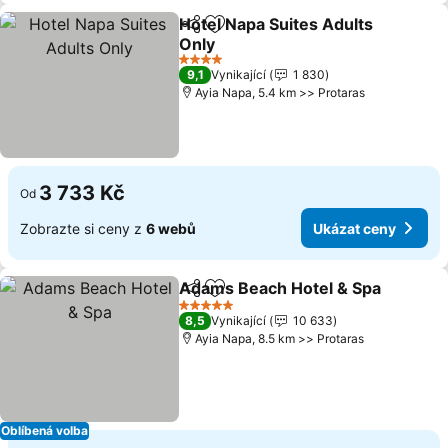
Hotel Napa Suites Adults
Sdílet
Přidat na seznam oblíbených h
Only
Ukázat ceny
4 Počet hvězdiček
9,1
Vynikající
1 830
Ayia Napa, 5.4 km >> Protaras
3 733 Kč
Od
Zobrazte si ceny z
6 webů
Ukázat ceny
Adams Beach Hotel & Spa
Sdílet
Přidat na seznam oblíbených h
5 Počet hvězdiček
8,5
Vynikající
10 633
Ayia Napa, 8.5 km >> Protaras
Oblíbená volba