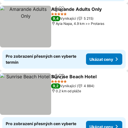
Amarande Adults Only
Sdílet
Přidat na seznam oblíbených h
Uká
5 Počet hvězdiček
9,4
Vynikající
5 215
Ayia Napa, 4.9 km >> Protaras
Pro zobrazení přesných cen vyberte
Ukázat ceny
termín
Sunrise Beach Hotel
Sdílet
Přidat na seznam oblíbených h
Ukáza
5 Počet hvězdiček
9,2
Vynikající
4 884
0.2 km od pláže
Pro zobrazení přesných cen vyberte
Ukázat ceny