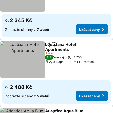
2 345 Kč
Od
Zobrazte si ceny z
7 webů
Ukázat ceny
Loutsiana Hotel
Sdílet
Přidat na seznam oblíbených h
Apartments
Ukázat ceny
3 Počet hvězdiček
8,8
Vynikající
1 705
Ayia Napa, 10.2 km >> Protaras
2 488 Kč
Od
Zobrazte si ceny z
5 webů
Ukázat ceny
Atlantica Aqua Blue