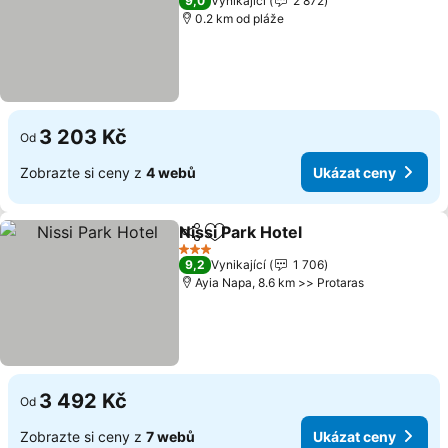
9,0
Vynikající
2 872
0.2 km od pláže
3 203 Kč
Od
Zobrazte si ceny z
4 webů
Ukázat ceny
Nissi Park Hotel
Sdílet
Přidat na seznam oblíbených h
Ukázat ce
3 Počet hvězdiček
9,2
Vynikající
1 706
Ayia Napa, 8.6 km >> Protaras
3 492 Kč
Od
Zobrazte si ceny z
7 webů
Ukázat ceny