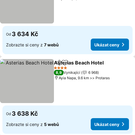
3 634 Kč
Od
Zobrazte si ceny z
7 webů
Ukázat ceny
Asterias Beach Hotel
Sdílet
Přidat na seznam oblíbených h
Ukáz
4 Počet hvězdiček
8,9
Vynikající
6 968
Ayia Napa, 9.6 km >> Protaras
3 638 Kč
Od
Zobrazte si ceny z
5 webů
Ukázat ceny