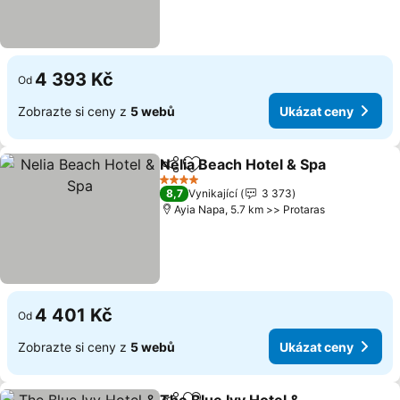
4 393 Kč
Od
Zobrazte si ceny z
5 webů
Ukázat ceny
Nelia Beach Hotel & Spa
Sdílet
Přidat na seznam oblíbených h
Uk
4 Počet hvězdiček
8,7
Vynikající
3 373
Ayia Napa, 5.7 km >> Protaras
4 401 Kč
Od
Zobrazte si ceny z
5 webů
Ukázat ceny