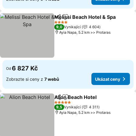
Melissi Beach Hotel & Spa
Sdílet
Přidat na seznam oblíbených h
4 Počet hvězdiček
9,0
Vynikající
4 604
Ayia Napa, 5.2 km >> Protaras
6 827 Kč
Od
Zobrazte si ceny z
7 webů
Ukázat ceny
Alion Beach Hotel
Sdílet
Přidat na seznam oblíbených h
Ukázat 
5 Počet hvězdiček
9,5
Vynikající
4 311
Ayia Napa, 5.2 km >> Protaras