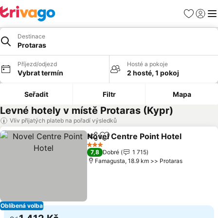
Oblíbené
Přihlási
Me
Destinace
Protaras
Příjezd/odjezd
Hosté a pokoje
Vybrat termín
2 hosté, 1 pokoj
Seřadit
Filtr
Mapa
Levné hotely v místě Protaras (Kypr)
Vliv přijatých plateb na pořadí výsledků
Novel Centre Point Hotel
Sdílet
Přidat na seznam oblíbených h
U
3 Počet hvězdiček
7,8
Dobré
1 715
Famagusta, 18.9 km >> Protaras
Oblíbená volba