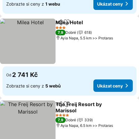
Zobrazte si ceny z
1 webu
Ukázat ceny
Milea Hotel
Sdílet
Přidat na seznam oblíbených h
Ukázat ceny
3 Počet hvězdiček
7,9
Dobré
618
Ayia Napa, 5.5 km >> Protaras
2 741 Kč
Od
Zobrazte si ceny z
5 webů
Ukázat ceny
The Freij Resort by
Sdílet
Přidat na seznam oblíbených h
Marissol
Ukázat ceny
4 Počet hvězdiček
7,9
Dobré
339
Ayia Napa, 6.5 km >> Protaras