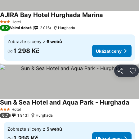
AJIRA Bay Hotel Hurghada Marina
Hotel
3 Počet hvězdiček
8,2
Velmi dobré
2 016
Hurghada
Zobrazte si ceny z
6 webů
1 298 Kč
Ukázat ceny
Od
Sdílet
Př
Sun & Sea Hotel and Aqua Park - Hurghada
Hotel
3 Počet hvězdiček
6,7
1 943
Hurghada
Zobrazte si ceny z
5 webů
1 316 Kč
Ukázat ceny
Od