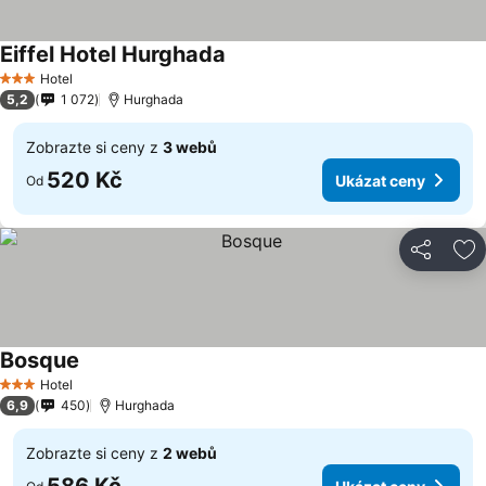
Eiffel Hotel Hurghada
Hotel
3 Počet hvězdiček
5,2
1 072
Hurghada
Zobrazte si ceny z
3 webů
520 Kč
Ukázat ceny
Od
Sdílet
Př
Bosque
Hotel
3 Počet hvězdiček
6,9
450
Hurghada
Zobrazte si ceny z
2 webů