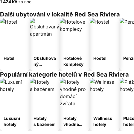
‎1 424 Kč
za noc.
Další ubytování v lokalitě Red Sea Riviera
Hotel
Obsluhova
Hotelové
Hostel
Penz
ný
komplexy
apartmán
Populární kategorie hotelů v Red Sea Riviera
Luxusní
Hotely
Hotely
Wellness
Pláž
hotely
s bazénem
vhodné
hotely
hotel
pro