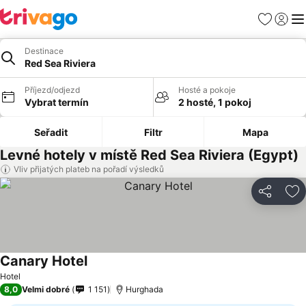
Oblíbené
Přihlási
Me
Destinace
Red Sea Riviera
Příjezd/odjezd
Hosté a pokoje
Vybrat termín
2 hosté, 1 pokoj
Seřadit
Filtr
Mapa
Levné hotely v místě Red Sea Riviera (Egypt)
Vliv přijatých plateb na pořadí výsledků
Sdílet
Př
Canary Hotel
Hotel
8,0
Velmi dobré
1 151
Hurghada