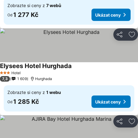
Zobrazte si ceny z
7 webů
1 277 Kč
Ukázat ceny
Od
Sdílet
Př
Elysees Hotel Hurghada
Hotel
3 Počet hvězdiček
7,3
1 609
Hurghada
Zobrazte si ceny z
1 webu
1 285 Kč
Ukázat ceny
Od
Sdílet
Př