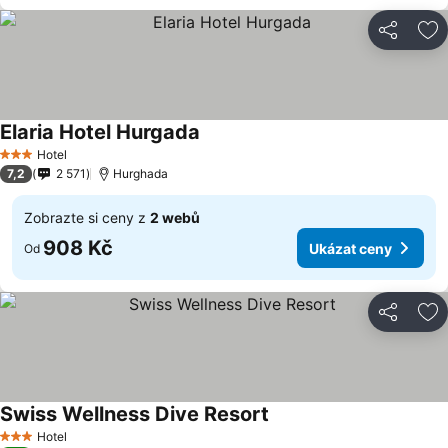
Sdílet
Př
Elaria Hotel Hurgada
Hotel
3 Počet hvězdiček
7,2
2 571
Hurghada
Zobrazte si ceny z
2 webů
908 Kč
Ukázat ceny
Od
Sdílet
Př
Swiss Wellness Dive Resort
Hotel
3 Počet hvězdiček