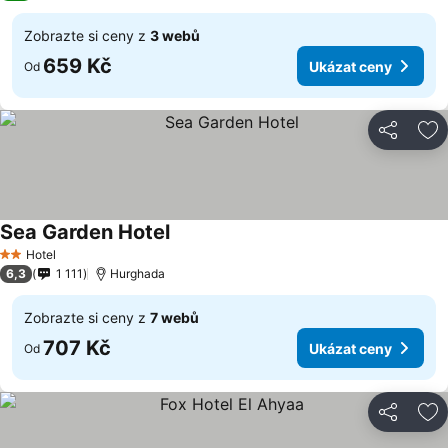
Zobrazte si ceny z
3 webů
659 Kč
Ukázat ceny
Od
Sdílet
Př
Sea Garden Hotel
Hotel
2 Počet hvězdiček
6,3
1 111
Hurghada
Zobrazte si ceny z
7 webů
707 Kč
Ukázat ceny
Od
Sdílet
Př