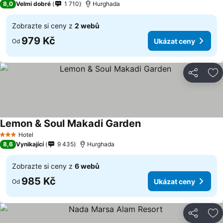
8,0
Velmi dobré
1 710
Hurghada
Zobrazte si ceny z
2 webů
979 Kč
Ukázat ceny
Od
Sdílet
Př
Lemon & Soul Makadi Garden
Hotel
3 Počet hvězdiček
8,6
Vynikající
9 435
Hurghada
Zobrazte si ceny z
6 webů
985 Kč
Ukázat ceny
Od
Sdílet
Př