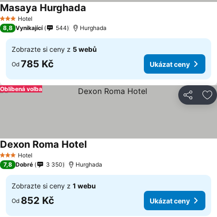
Masaya Hurghada
Hotel
3 Počet hvězdiček
8,8
Vynikající
544
Hurghada
Zobrazte si ceny z
5 webů
785 Kč
Ukázat ceny
Od
Oblíbená volba
Sdílet
Př
Dexon Roma Hotel
Hotel
3 Počet hvězdiček
7,8
Dobré
3 350
Hurghada
Zobrazte si ceny z
1 webu
852 Kč
Ukázat ceny
Od