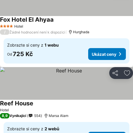
Fox Hotel El Ahyaa
Hotel
4 Počet hvězdiček
/
Hurghada
Žádné hodnocení není k dispozici
Zobrazte si ceny z
1 webu
725 Kč
Ukázat ceny
Od
Sdílet
Př
Reef House
Hotel
8,9
Vynikající
554
Marsa Alam
Zobrazte si ceny z
2 webů