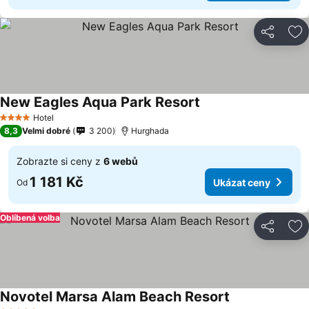
Sdílet
Př
New Eagles Aqua Park Resort
Hotel
4 Počet hvězdiček
8,3
Velmi dobré
3 200
Hurghada
Zobrazte si ceny z
6 webů
1 181 Kč
Ukázat ceny
Od
Oblíbená volba
Sdílet
Př
Novotel Marsa Alam Beach Resort