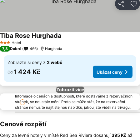
Sdílet
Př
Tiba Rose Hurghada
Hotel
3 Počet hvězdiček
7,8
Dobré
466
Hurghada
Zobrazte si ceny z
2 webů
1 424 Kč
Ukázat ceny
Od
Zobrazít více
Informace o cenách a dostupnosti, které dostáváme z rezervačních
stránek, se neustále mění. Proto se může stát, že na rezervační
stránce nemusíte najít stejnou nabídku, jakou jste viděli na trivagu.
Cenové rozpětí
Ceny za levné hotely v místě Red Sea Riviera dosahují
‎395 Kč
až