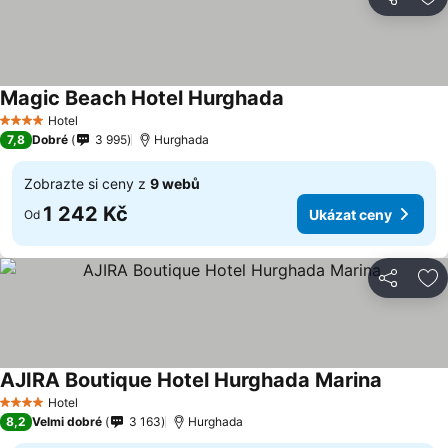
Sdílet
Př
Magic Beach Hotel Hurghada
Hotel
4 Počet hvězdiček
7,8
Dobré
3 995
Hurghada
Zobrazte si ceny z
9 webů
1 242 Kč
Ukázat ceny
Od
Sdílet
Př
AJIRA Boutique Hotel Hurghada Marina
Hotel
4 Počet hvězdiček
8,2
Velmi dobré
3 163
Hurghada