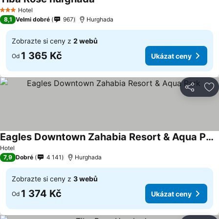
Hotel
3 Počet hvězdiček
8,1
Velmi dobré
967
Hurghada
Zobrazte si ceny z
2 webů
1 365 Kč
Ukázat ceny
Od
Sdílet
Př
Eagles Downtown Zahabia Resort & Aqua Park
Hotel
7,9
Dobré
4 141
Hurghada
Zobrazte si ceny z
3 webů
1 374 Kč
Ukázat ceny
Od