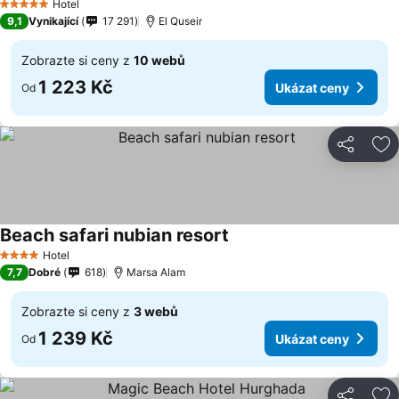
Hotel
5 Počet hvězdiček
9,1
Vynikající
17 291
El Quseir
Zobrazte si ceny z
10 webů
1 223 Kč
Ukázat ceny
Od
Sdílet
Př
Beach safari nubian resort
Hotel
4 Počet hvězdiček
7,7
Dobré
618
Marsa Alam
Zobrazte si ceny z
3 webů
1 239 Kč
Ukázat ceny
Od