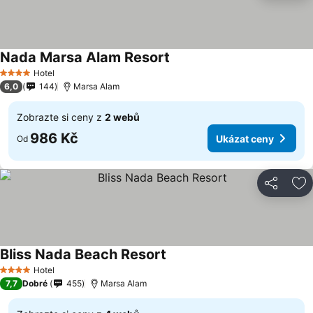
Nada Marsa Alam Resort
Hotel
4 Počet hvězdiček
6,0
144
Marsa Alam
Zobrazte si ceny z
2 webů
986 Kč
Ukázat ceny
Od
Sdílet
Př
Bliss Nada Beach Resort
Hotel
4 Počet hvězdiček
7,7
Dobré
455
Marsa Alam