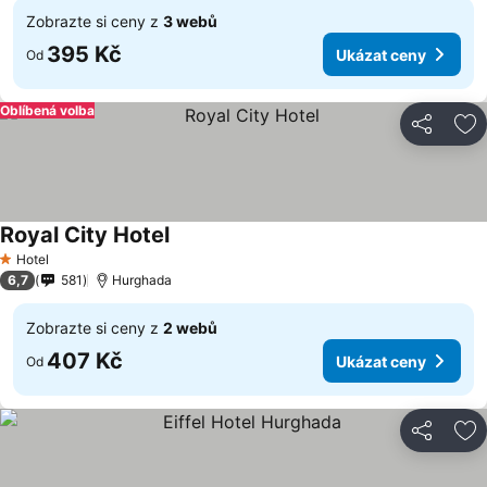
Zobrazte si ceny z
3 webů
395 Kč
Ukázat ceny
Od
Oblíbená volba
Sdílet
Př
Royal City Hotel
Hotel
1 Počet hvězdiček
6,7
581
Hurghada
Zobrazte si ceny z
2 webů
407 Kč
Ukázat ceny
Od
Sdílet
Př