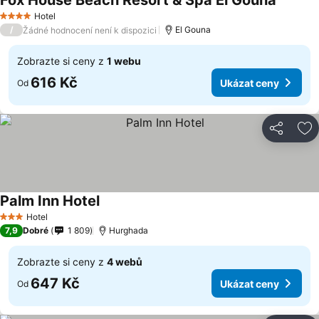
Fox House Beach Resort & Spa El Gouna
Hotel
4 Počet hvězdiček
/
El Gouna
Žádné hodnocení není k dispozici
Zobrazte si ceny z
1 webu
616 Kč
Ukázat ceny
Od
Sdílet
Př
Palm Inn Hotel
Hotel
3 Počet hvězdiček
7,9
Dobré
1 809
Hurghada
Zobrazte si ceny z
4 webů
647 Kč
Ukázat ceny
Od