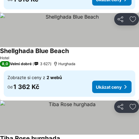
Sdílet
Př
Shellghada Blue Beach
Hotel
8,0
Velmi dobré
3 627
Hurghada
Zobrazte si ceny z
2 webů
1 362 Kč
Ukázat ceny
Od
Sdílet
Př
Tiba Rose hurghada