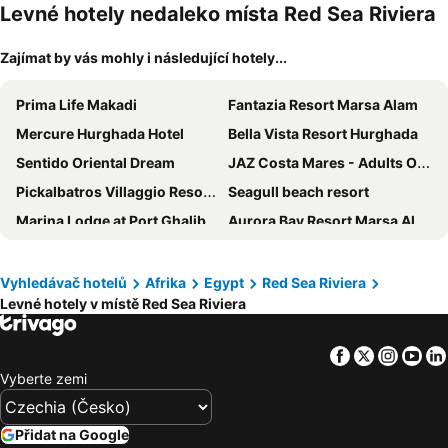
domácí
Levné hotely nedaleko místa Red Sea Riviera
zvířata
Zajímat by vás mohly i následující hotely...
Prima Life Makadi
Fantazia Resort Marsa Alam
Mercure Hurghada Hotel
Bella Vista Resort Hurghada
Sentido Oriental Dream
JAZ Costa Mares - Adults Only +16
Pickalbatros Villaggio Resort - Portofino Marsa Alam
Seagull beach resort
Marina Lodge at Port Ghalib
Aurora Bay Resort Marsa Alam
Amarina Jannah Resort & Aqua Park
SIRENA BEACH RESORT & SPA
JAZ Solaya
JAZ Elite Riviera
Vyhledávač hotelů
Afrika
Egypt
Red Sea Riviera
Levné hotely v místě Red Sea Riviera
Sentido Reef Oasis Suakin Resort
Siva Golden Bay Makadi
Cleopatra Luxury Resort Makadi Bay
Sun & Sea Hotel and Aqua Park - Hurghada
Facebook
Twitter
Insta
Yo
Tulip Hotel
Swiss Wellness Dive Resort
Vyberte zemi
Novotel Marsa Alam Beach Resort
New Eagles Aqua Park Resort
MG Alexander The Great Hotel
Mövenpick Resort El Quseir
Přidat na Google