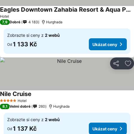
Eagles Downtown Zahabia Resort & Aqua Park
Hotel
7,9
Dobré
4 183
Hurghada
Zobrazte si ceny z
2 webů
1 133 Kč
Ukázat ceny
Od
Sdílet
Př
Nile Cruise
Hotel
5 Počet hvězdiček
8,1
Velmi dobré
260
Hurghada
Zobrazte si ceny z
2 webů
1 137 Kč
Ukázat ceny
Od