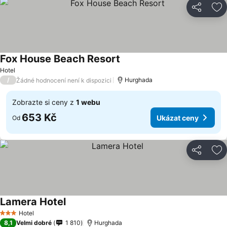
Sdílet
Př
Fox House Beach Resort
Hotel
/
Hurghada
Žádné hodnocení není k dispozici
Zobrazte si ceny z
1 webu
653 Kč
Ukázat ceny
Od
Sdílet
Př
Lamera Hotel
Hotel
3 Počet hvězdiček
8,1
Velmi dobré
1 810
Hurghada