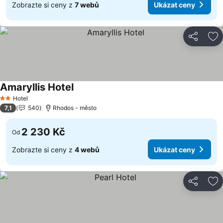
Zobrazte si ceny z
7 webů
Ukázat ceny
Sdílet
Př
Amaryllis Hotel
Ukázat ceny
Hotel
2 Počet hvězdiček
7,1
540
Rhodos - město
2 230 Kč
Od
Zobrazte si ceny z
4 webů
Ukázat ceny
Sdílet
Př