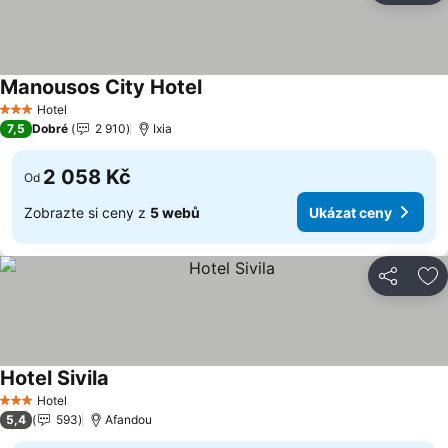
Manousos City Hotel
Ukázat ceny
Hotel
3 Počet hvězdiček
7,5
Dobré
2 910
Ixia
2 058 Kč
Od
Zobrazte si ceny z
5 webů
Ukázat ceny
Sdílet
Př
Hotel Sivila
Ukázat ceny
Hotel
3 Počet hvězdiček
5,4
593
Afandou