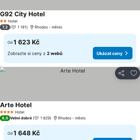
G92 City Hotel
Ukázat ceny
Hotel
2 Počet hvězdiček
7,2
1 181
Rhodos - město
1 623 Kč
Od
Zobrazte si ceny z
2 webů
Ukázat ceny
Sdílet
Př
Arte Hotel
Ukázat ceny
Hotel
4 Počet hvězdiček
8,0
Velmi dobré
1 829
Rhodos - město
1 648 Kč
Od