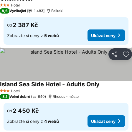
Ukázat ceny
Hotel
3 Počet hvězdiček
8,6
Vynikající
1 483
Faliraki
2 387 Kč
Od
Zobrazte si ceny z
5 webů
Ukázat ceny
Sdílet
Př
Island Sea Side Hotel - Adults Only
Ukázat ceny
Hotel
3 Počet hvězdiček
8,1
Velmi dobré
940
Rhodos - město
2 450 Kč
Od
Zobrazte si ceny z
4 webů
Ukázat ceny