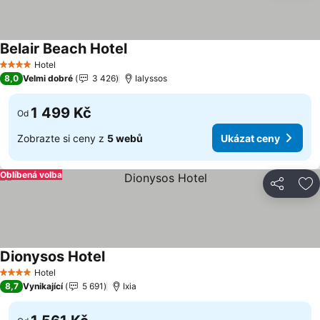
Belair Beach Hotel
Ukázat ceny
Hotel
4 Počet hvězdiček
8,0
Velmi dobré
3 426
Ialyssos
1 499 Kč
Od
Zobrazte si ceny z
5 webů
Ukázat ceny
Oblíbená volba
Sdílet
Př
Dionysos Hotel
Ukázat ceny
Hotel
4 Počet hvězdiček
8,7
Vynikající
5 691
Ixia