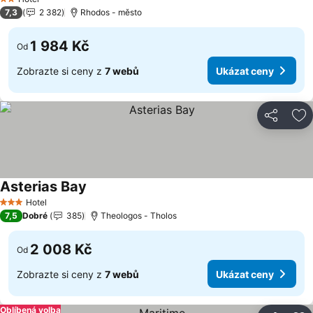
2 Počet hvězdiček
7,3
2 382
Rhodos - město
1 984 Kč
Od
Zobrazte si ceny z
7 webů
Ukázat ceny
Sdílet
Př
Asterias Bay
Ukázat ceny
Hotel
3 Počet hvězdiček
7,5
Dobré
385
Theologos - Tholos
2 008 Kč
Od
Zobrazte si ceny z
7 webů
Ukázat ceny
Oblíbená volba