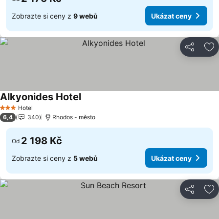
Zobrazte si ceny z
9 webů
Ukázat ceny
Sdílet
Př
Alkyonides Hotel
Ukázat ceny
Hotel
3 Počet hvězdiček
6,4
340
Rhodos - město
2 198 Kč
Od
Zobrazte si ceny z
5 webů
Ukázat ceny
Sdílet
Př