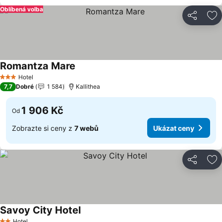
Oblíbená volba
Sdílet
Př
Romantza Mare
Ukázat ceny
Hotel
3 Počet hvězdiček
7,7
Dobré
1 584
Kallithea
1 906 Kč
Od
Zobrazte si ceny z
7 webů
Ukázat ceny
Sdílet
Př
Savoy City Hotel
Ukázat ceny
Hotel