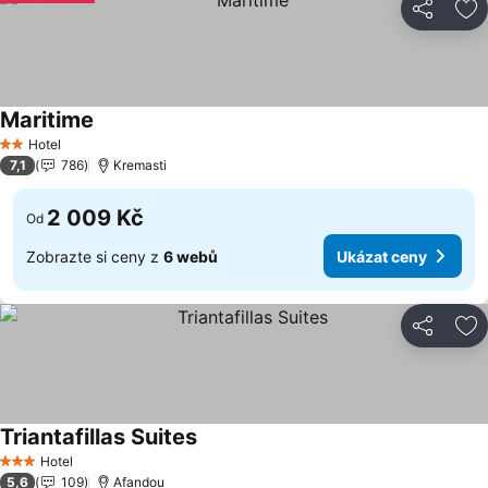
Sdílet
Př
Maritime
Ukázat ceny
Hotel
2 Počet hvězdiček
7,1
786
Kremasti
2 009 Kč
Od
Zobrazte si ceny z
6 webů
Ukázat ceny
Sdílet
Př
Triantafillas Suites
Ukázat ceny
Hotel
3 Počet hvězdiček
5,6
109
Afandou