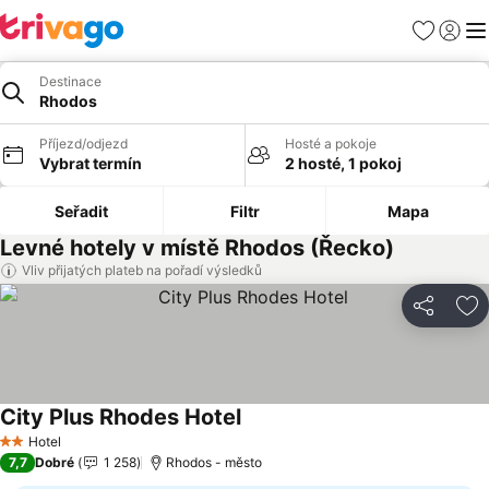
Oblíbené
Přihlási
Me
Destinace
Rhodos
Příjezd/odjezd
Hosté a pokoje
Vybrat termín
2 hosté, 1 pokoj
Seřadit
Filtr
Mapa
Levné hotely v místě Rhodos (Řecko)
Vliv přijatých plateb na pořadí výsledků
Sdílet
Př
City Plus Rhodes Hotel
Ukázat ceny
Hotel
2 Počet hvězdiček
7,7
Dobré
1 258
Rhodos - město