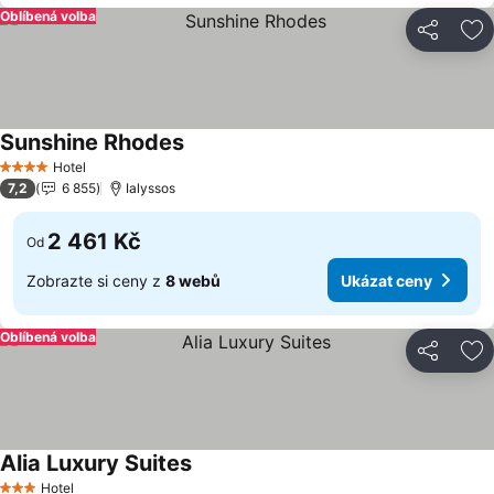
Oblíbená volba
Sdílet
Př
Sunshine Rhodes
Ukázat ceny
Hotel
4 Počet hvězdiček
7,2
6 855
Ialyssos
2 461 Kč
Od
Zobrazte si ceny z
8 webů
Ukázat ceny
Oblíbená volba
Sdílet
Př
Alia Luxury Suites
Ukázat ceny
Hotel