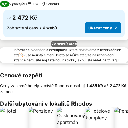
3 Počet hvězdiček
8,5
Vynikající
187
Charaki
2 472 Kč
Od
Zobrazte si ceny z
4 webů
Ukázat ceny
Zobrazít více
Informace o cenách a dostupnosti, které dostáváme z rezervačních
stránek, se neustále mění. Proto se může stát, že na rezervační
stránce nemusíte najít stejnou nabídku, jakou jste viděli na trivagu.
Cenové rozpětí
Ceny za levné hotely v místě Rhodos dosahují
‎1 435 Kč
až
‎2 472 Kč
za noc.
Další ubytování v lokalitě Rhodos