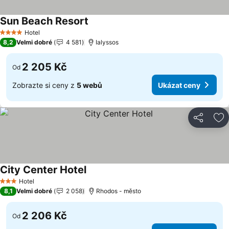
Sun Beach Resort
Ukázat ceny
Hotel
4 Počet hvězdiček
8,2
Velmi dobré
4 581
Ialyssos
2 205 Kč
Od
Zobrazte si ceny z
5 webů
Ukázat ceny
Sdílet
Př
City Center Hotel
Ukázat ceny
Hotel
3 Počet hvězdiček
8,1
Velmi dobré
2 058
Rhodos - město
2 206 Kč
Od