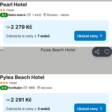
Pearl Hotel
Ukázat ceny
Hotel
2 Počet hvězdiček
8,1
Velmi dobré
1 442
Rhodos - město
2 279 Kč
Od
Zobrazte si ceny z
7 webů
Ukázat ceny
Sdílet
Př
Pylea Beach Hotel
Ukázat ceny
Hotel
3 Počet hvězdiček
8,9
Vynikající
688
Ialyssos
2 291 Kč
Od
Zobrazte si ceny z
3 webů
Ukázat ceny