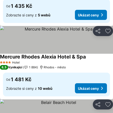
1 435 Kč
Od
Zobrazte si ceny z
5 webů
Ukázat ceny
Sdílet
Př
Mercure Rhodes Alexia Hotel & Spa
Ukázat ceny
Hotel
4 Počet hvězdiček
8,5
Vynikající
1 884
Rhodos - město
1 481 Kč
Od
Zobrazte si ceny z
10 webů
Ukázat ceny
Sdílet
Př