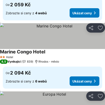
2 059 Kč
Od
Zobrazte si ceny z
4 webů
Ukázat ceny
Sdílet
Př
Marine Congo Hotel
Ukázat ceny
Hotel
2 Počet hvězdiček
8,5
Vynikající
839
Rhodos - město
2 094 Kč
Od
Zobrazte si ceny z
6 webů
Ukázat ceny
Sdílet
Př