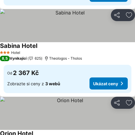
Sdílet
Př
Sabina Hotel
Ukázat ceny
Hotel
3 Počet hvězdiček
8,5
Vynikající
625
Theologos - Tholos
2 367 Kč
Od
Zobrazte si ceny z
3 webů
Ukázat ceny
Sdílet
Př
Orion Hotel