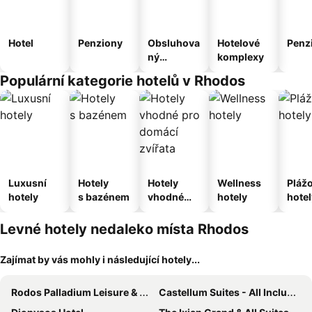
Hotel
Penziony
Obsluhova
Hotelové
Penz
ný
komplexy
apartmán
Populární kategorie hotelů v Rhodos
Luxusní
Hotely
Hotely
Wellness
Pláž
hotely
s bazénem
vhodné
hotely
hotel
pro
domácí
Levné hotely nedaleko místa Rhodos
zvířata
Zajímat by vás mohly i následující hotely...
Rodos Palladium Leisure & Wellness
Castellum Suites - All Inclusive