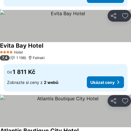
Sdílet
Př
Evita Bay Hotel
Ukázat ceny
Hotel
4 Počet hvězdiček
7,4
1 198
Faliraki
1 811 Kč
Od
Zobrazte si ceny z
2 webů
Ukázat ceny
Sdílet
Př
Atlantis Boutique City Hotel