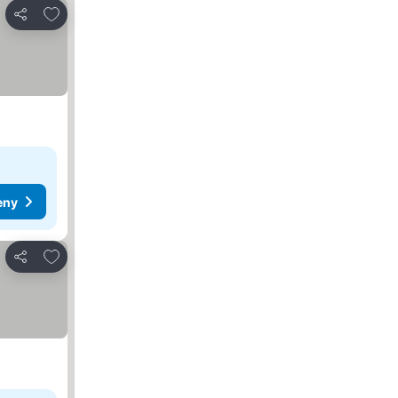
Přidat na seznam oblíbených hotelů
Sdílet
eny
Přidat na seznam oblíbených hotelů
Sdílet