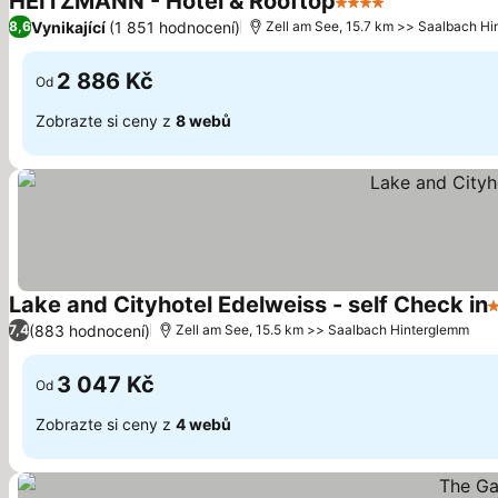
HEITZMANN - Hotel & Rooftop
4 Počet hvězdiček
Ukázat ceny
Vynikající
(1 851 hodnocení)
8,6
Zell am See, 15.7 km >> Saalbach H
2 886 Kč
Od
Zobrazte si ceny z
8 webů
Lake and Cityhotel Edelweiss - self Check in
3
(883 hodnocení)
7,4
Zell am See, 15.5 km >> Saalbach Hinterglemm
3 047 Kč
Od
Zobrazte si ceny z
4 webů