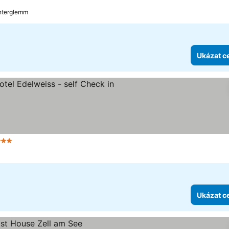
interglemm
Ukázat c
 Počet hvězdiček
Ukázat ceny
Ukázat c