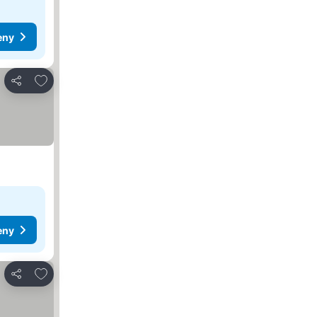
eny
Přidat na seznam oblíbených hotelů
Sdílet
eny
Přidat na seznam oblíbených hotelů
Sdílet