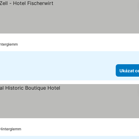
k
y
interglemm
Ukázat c
ězdiček
at ceny
 Hinterglemm