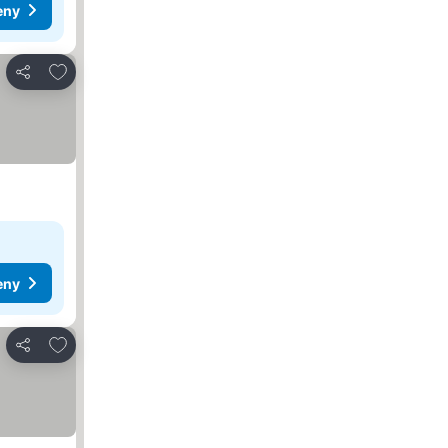
eny
Přidat na seznam oblíbených hotelů
Sdílet
eny
Přidat na seznam oblíbených hotelů
Sdílet