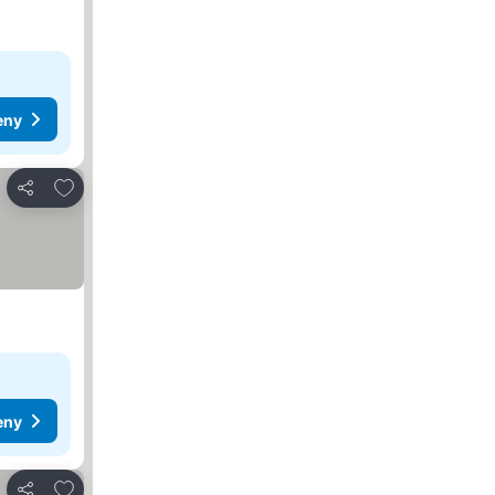
eny
Přidat na seznam oblíbených hotelů
Sdílet
eny
Přidat na seznam oblíbených hotelů