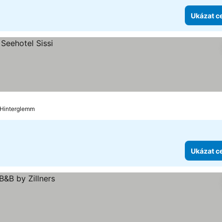
Ukázat c
 Hinterglemm
Ukázat c