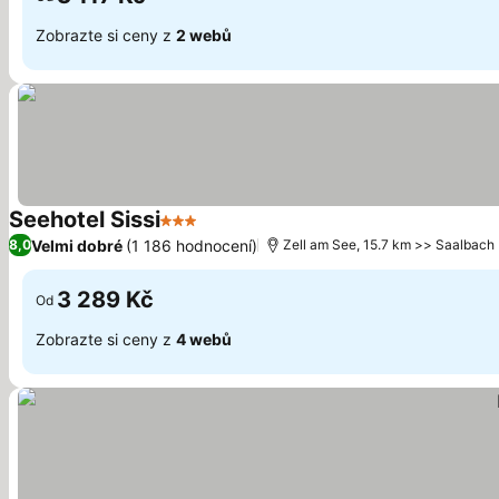
Zobrazte si ceny z
2 webů
Seehotel Sissi
3 Počet hvězdiček
Ukázat ceny
Velmi dobré
(1 186 hodnocení)
8,0
Zell am See, 15.7 km >> Saalbach
3 289 Kč
Od
Zobrazte si ceny z
4 webů