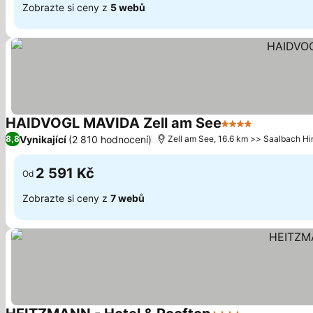
Zobrazte si ceny z
5 webů
HAIDVOGL MAVIDA Zell am See
4 Počet hvězdič
Ukázat ce
Vynikající
(2 810 hodnocení)
8,8
Zell am See, 16.6 km >> Saalbach H
2 591 Kč
Od
Zobrazte si ceny z
7 webů