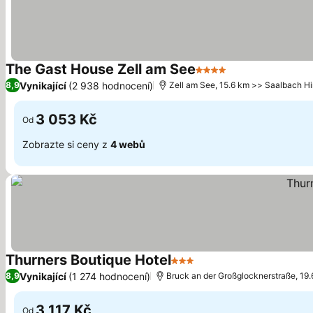
The Gast House Zell am See
4 Počet hvězdiček
Ukázat ceny
Vynikající
(2 938 hodnocení)
8,9
Zell am See, 15.6 km >> Saalbach H
3 053 Kč
Od
Zobrazte si ceny z
4 webů
Thurners Boutique Hotel
3 Počet hvězdiček
Ukázat ceny
Vynikající
(1 274 hodnocení)
8,9
Bruck an der Großglocknerstraße, 19
3 117 Kč
Od