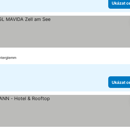
Ukázat c
ek
ny
interglemm
Ukázat c