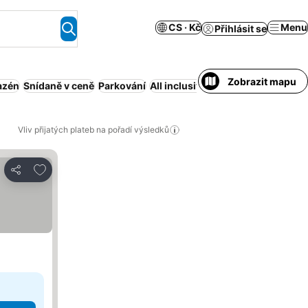
CS · Kč
Menu
Přihlásit se
Zobrazit mapu
azén
Snídaně v ceně
Parkování
All inclusive
Obsluhovaný apart
Vliv přijatých plateb na pořadí výsledků
Přidat na seznam oblíbených hotelů
Sdílet