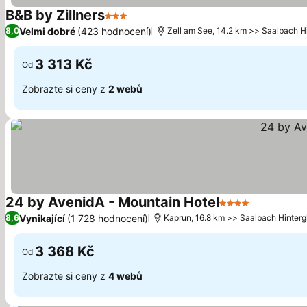
B&B by Zillners
3 Počet hvězdiček
Ukázat ceny
Velmi dobré
(423 hodnocení)
8,0
Zell am See, 14.2 km >> Saalbach 
3 313 Kč
Od
Zobrazte si ceny z
2 webů
24 by AvenidA - Mountain Hotel
4 Počet hvězdič
Ukázat ce
Vynikající
(1 728 hodnocení)
8,6
Kaprun, 16.8 km >> Saalbach Hinter
3 368 Kč
Od
Zobrazte si ceny z
4 webů