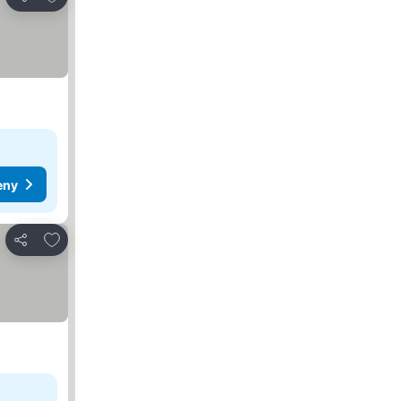
Sdílet
eny
Přidat na seznam oblíbených hotelů
Sdílet