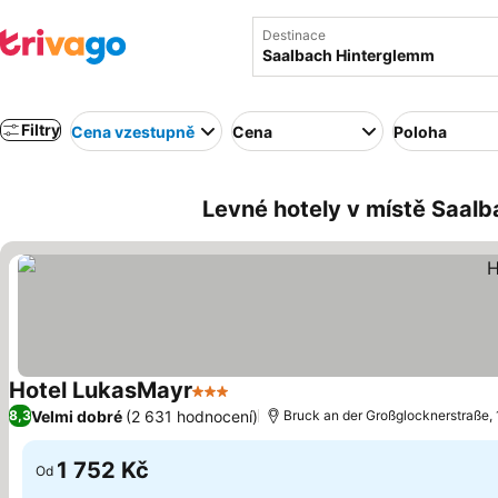
Destinace
Filtry
Cena vzestupně
Cena
Poloha
Levné hotely v místě Saal
Hotel LukasMayr
3 Počet hvězdiček
Ukázat ceny
Velmi dobré
(2 631 hodnocení)
8,3
Bruck an der Großglocknerstraße,
1 752 Kč
Od