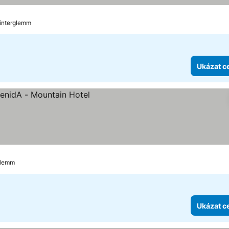
Hinterglemm
Ukázat c
ek
ny
glemm
Ukázat c