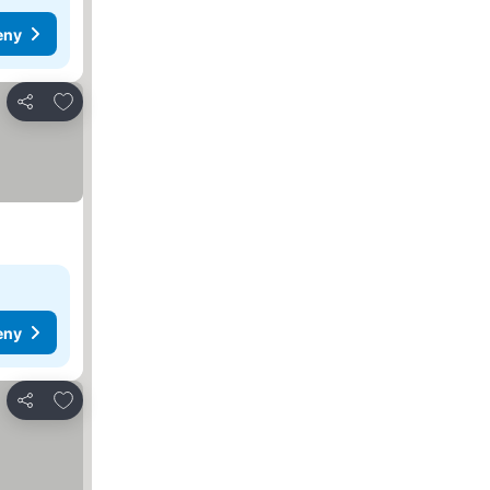
eny
Přidat na seznam oblíbených hotelů
Sdílet
eny
Přidat na seznam oblíbených hotelů
Sdílet