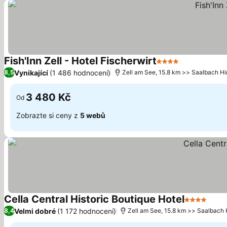
Fish'Inn Zell - Hotel Fischerwirt
4 Počet hvězdiče
Ukázat cen
Vynikající
(1 486 hodnocení)
8,5
Zell am See, 15.8 km >> Saalbach H
3 480 Kč
Od
Zobrazte si ceny z
5 webů
Cella Central Historic Boutique Hotel
4 Počet hv
Ukáz
Velmi dobré
(1 172 hodnocení)
8,4
Zell am See, 15.8 km >> Saalbach