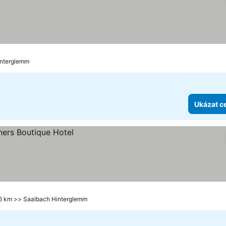
interglemm
Ukázat c
.6 km >> Saalbach Hinterglemm