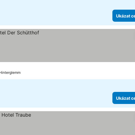
Ukázat c
 Hinterglemm
Ukázat c