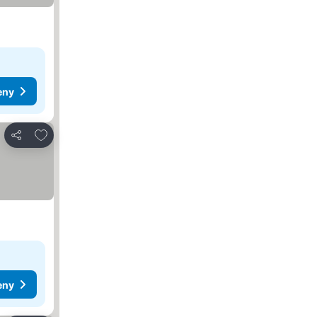
eny
Přidat na seznam oblíbených hotelů
Sdílet
eny