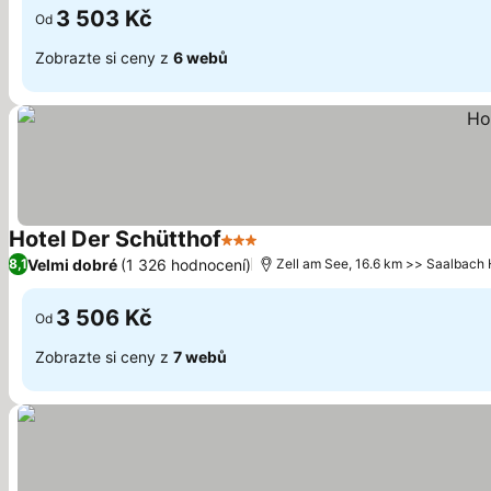
3 503 Kč
Od
Zobrazte si ceny z
6 webů
Hotel Der Schütthof
3 Počet hvězdiček
Ukázat ceny
Velmi dobré
(1 326 hodnocení)
8,1
Zell am See, 16.6 km >> Saalbach
3 506 Kč
Od
Zobrazte si ceny z
7 webů