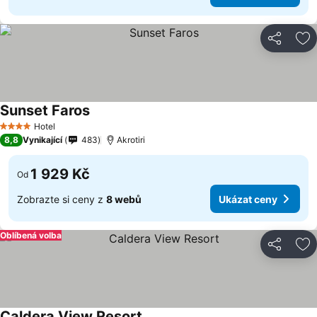
Sdílet
Př
Sunset Faros
Hotel
4 Počet hvězdiček
8,8
Vynikající
483
Akrotiri
1 929 Kč
Od
Zobrazte si ceny z
8 webů
Ukázat ceny
Oblíbená volba
Sdílet
Př
Caldera View Resort