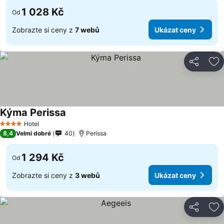
1 028 Kč
Od
Zobrazte si ceny z
7 webů
Ukázat ceny
Sdílet
Př
Kýma Perissa
Hotel
4 Počet hvězdiček
8,4
Velmi dobré
40
Perissa
1 294 Kč
Od
Zobrazte si ceny z
3 webů
Ukázat ceny
Sdílet
Př