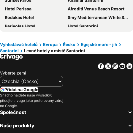
Sunset Faros
Anamar Santorini
Hotel Perissa
Afroditi Venus Beach Resort
Rodakas Hotel
Smy Mediterranean White Santorini
Perivolas Hotel
Hotel Santorini
Kratiras View Luxury Suites
Phaos Santorini Suites
Oia Sunset Villas
Aegeeis
Vyhledávač hotelů
Evropa
Řecko
Egejské moře - jih
Santorini
Levné hotely v místě Santorini
Athina Luxury Suites
Bella Santorini
Meltemi Village Hotel
Galatia Villas
Facebook
Twitter
Insta
Yo
Kýma Perissa
Corrado Caldera Apartments
Vyberte zemi
Goulielmos Hotel & Spa
Santorini Palace
Kokkinos Villas
Anemomilos Suites
Přidat na Google
Blue Life Hotel
Filotera Suites
Snadno najděte naše výsledky:
přidejte trivago jako preferovaný zdroj
Astro Palace Hotel & Suites
Aressana Spa Hotel and Suites
na Google.
Společnost
Porto Castello
Notos Therme and Spa
Hotel Makarios
Blue Dolphins Apartments
Naše produkty
Antinea Suites & Spa Hotel
Homeric Poems