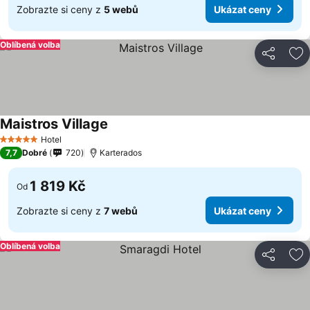
Zobrazte si ceny z
5 webů
Ukázat ceny
Oblíbená volba
Sdílet
Př
Maistros Village
Hotel
5 Počet hvězdiček
7,7
Dobré
720
Karterados
1 819 Kč
Od
Zobrazte si ceny z
7 webů
Ukázat ceny
Oblíbená volba
Sdílet
Př