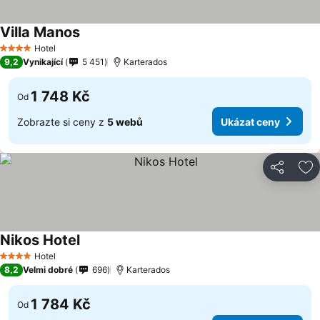
Villa Manos
Hotel
4 Počet hvězdiček
9,2
Vynikající
5 451
Karterados
1 748 Kč
Od
Zobrazte si ceny z
5 webů
Ukázat ceny
Sdílet
Př
Nikos Hotel
Hotel
4 Počet hvězdiček
8,2
Velmi dobré
696
Karterados
1 784 Kč
Od