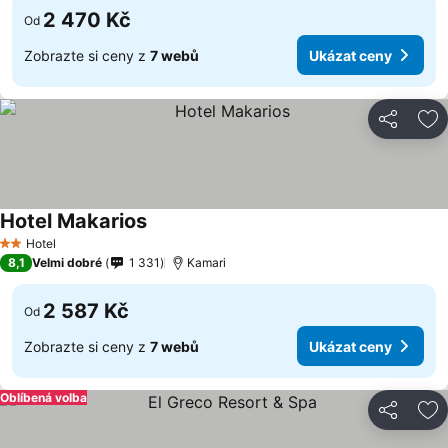
2 470 Kč
Od
Zobrazte si ceny z
7 webů
Ukázat ceny
Sdílet
Př
Hotel Makarios
Hotel
2 Počet hvězdiček
8,1
Velmi dobré
1 331
Kamari
2 587 Kč
Od
Zobrazte si ceny z
7 webů
Ukázat ceny
Oblíbená volba
Sdílet
Př