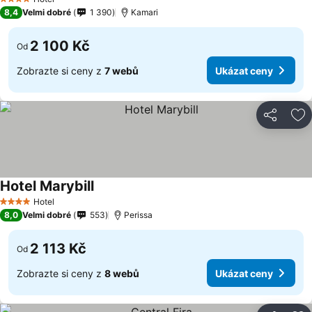
4 Počet hvězdiček
8,4
Velmi dobré
1 390
Kamari
2 100 Kč
Od
Zobrazte si ceny z
7 webů
Ukázat ceny
Sdílet
Př
Hotel Marybill
Hotel
4 Počet hvězdiček
8,0
Velmi dobré
553
Perissa
2 113 Kč
Od
Zobrazte si ceny z
8 webů
Ukázat ceny