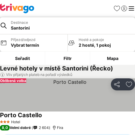
Oblíbené
Přihlási
Me
Destinace
Santorini
Příjezd/odjezd
Hosté a pokoje
Vybrat termín
2 hosté, 1 pokoj
Seřadit
Filtr
Mapa
Levné hotely v místě Santorini (Řecko)
Vliv přijatých plateb na pořadí výsledků
Oblíbená volba
Sdílet
Př
Porto Castello
Hotel
3 Počet hvězdiček
8,0
Velmi dobré
2 604
Fira