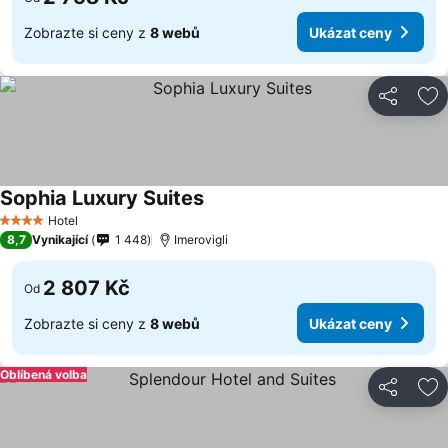
Zobrazte si ceny z
8 webů
Ukázat ceny
Sdílet
Př
Sophia Luxury Suites
Hotel
4 Počet hvězdiček
8,7
Vynikající
1 448
Imerovigli
2 807 Kč
Od
Zobrazte si ceny z
8 webů
Ukázat ceny
Oblíbená volba
Sdílet
Př