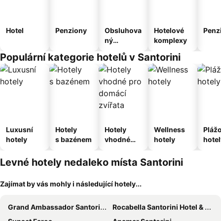
Hotel
Penziony
Obsluhova
Hotelové
Penz
ný
komplexy
apartmán
Populární kategorie hotelů v Santorini
Luxusní
Hotely
Hotely
Wellness
Pláž
hotely
s bazénem
vhodné
hotely
hotel
pro
domácí
Levné hotely nedaleko místa Santorini
zvířata
Zajímat by vás mohly i následující hotely...
Grand Ambassador Santorini Hotel
Rocabella Santorini Hotel & SPA