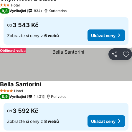
Hotel
3 Počet hvězdiček
9,8
Vynikající
834
Karterados
3 543 Kč
Od
Zobrazte si ceny z
6 webů
Ukázat ceny
Oblíbená volba
Sdílet
Př
Bella Santorini
Hotel
4 Počet hvězdiček
8,9
Vynikající
1 431
Perivolos
3 592 Kč
Od
Zobrazte si ceny z
8 webů
Ukázat ceny