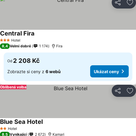
Sdílet
Př
Central Fira
Hotel
3 Počet hvězdiček
8,4
Velmi dobré
1 174
Fira
2 208 Kč
Od
Zobrazte si ceny z
6 webů
Ukázat ceny
Oblíbená volba
Sdílet
Př
Blue Sea Hotel
Hotel
2 Počet hvězdiček
8,5
Vynikající
2 672
Kamari