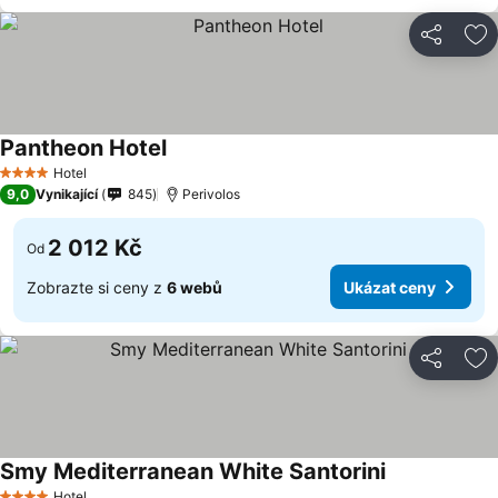
Sdílet
Př
Pantheon Hotel
Hotel
4 Počet hvězdiček
9,0
Vynikající
845
Perivolos
2 012 Kč
Od
Zobrazte si ceny z
6 webů
Ukázat ceny
Sdílet
Př
Smy Mediterranean White Santorini
Hotel