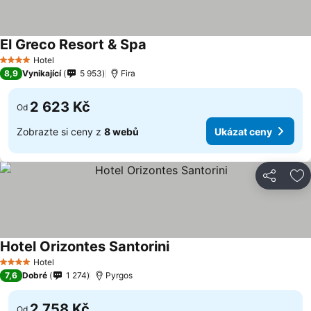
El Greco Resort & Spa
Hotel
4 Počet hvězdiček
8,9
Vynikající
5 953
Fira
2 623 Kč
Od
Zobrazte si ceny z
8 webů
Ukázat ceny
Sdílet
Př
Hotel Orizontes Santorini
Hotel
4 Počet hvězdiček
7,6
Dobré
1 274
Pyrgos
2 758 Kč
Od