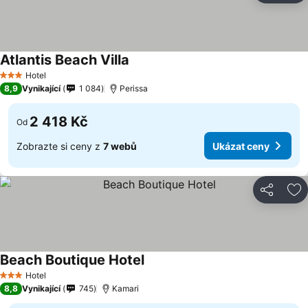
Atlantis Beach Villa
Hotel
3 Počet hvězdiček
8,9
Vynikající
1 084
Perissa
2 418 Kč
Od
Zobrazte si ceny z
7 webů
Ukázat ceny
Sdílet
Př
Beach Boutique Hotel
Hotel
3 Počet hvězdiček
8,8
Vynikající
745
Kamari