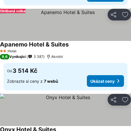
Oblíbená volba
Sdílet
Př
Apanemo Hotel & Suites
Hotel
2 Počet hvězdiček
9,6
Vynikající
3 387
Akrotiri
3 514 Kč
Od
Zobrazte si ceny z
7 webů
Ukázat ceny
Sdílet
Př
Onyx Hotel & Suites