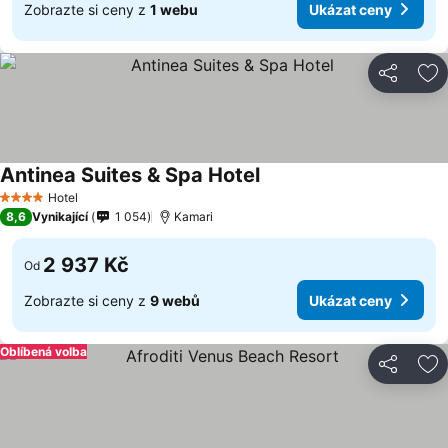
Zobrazte si ceny z
1 webu
Ukázat ceny
Sdílet
Př
Antinea Suites & Spa Hotel
Hotel
4 Počet hvězdiček
8,6
Vynikající
1 054
Kamari
2 937 Kč
Od
Zobrazte si ceny z
9 webů
Ukázat ceny
Oblíbená volba
Sdílet
Př