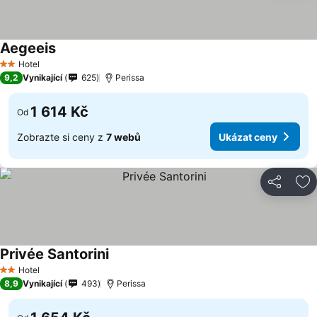
Aegeeis
Hotel
2 Počet hvězdiček
9,2
Vynikající
625
Perissa
1 614 Kč
Od
Zobrazte si ceny z
7 webů
Ukázat ceny
Sdílet
Př
Privée Santorini
Hotel
2 Počet hvězdiček
8,9
Vynikající
493
Perissa