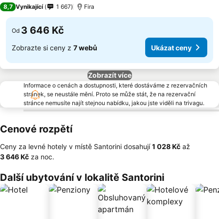
4 Počet hvězdiček
8,7
Vynikající
1 667
Fira
3 646 Kč
Od
Zobrazte si ceny z
7 webů
Ukázat ceny
Zobrazít více
Informace o cenách a dostupnosti, které dostáváme z rezervačních
stránek, se neustále mění. Proto se může stát, že na rezervační
stránce nemusíte najít stejnou nabídku, jakou jste viděli na trivagu.
Cenové rozpětí
Ceny za levné hotely v místě Santorini dosahují
‎1 028 Kč
až
‎3 646 Kč
za noc.
Další ubytování v lokalitě Santorini