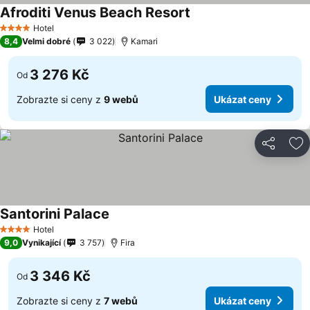
Afroditi Venus Beach Resort
Hotel
4 Počet hvězdiček
8,4
Velmi dobré
3 022
Kamari
3 276 Kč
Od
Zobrazte si ceny z
9 webů
Ukázat ceny
Sdílet
Př
Santorini Palace
Hotel
4 Počet hvězdiček
9,0
Vynikající
3 757
Fira
3 346 Kč
Od
Zobrazte si ceny z
7 webů
Ukázat ceny