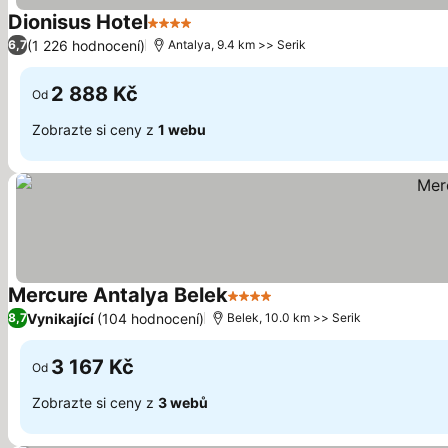
Dionisus Hotel
4 Počet hvězdiček
Ukázat ceny
(1 226 hodnocení)
6,7
Antalya, 9.4 km >> Serik
2 888 Kč
Od
Zobrazte si ceny z
1 webu
Mercure Antalya Belek
4 Počet hvězdiček
Ukázat ceny
Vynikající
(104 hodnocení)
8,7
Belek, 10.0 km >> Serik
3 167 Kč
Od
Zobrazte si ceny z
3 webů