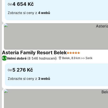
4 654 Kč
Od
Zobrazte si ceny z
4 webů
Asteria Family Resort Belek
5 Počet hvězdiček
Ukázat ceny
Velmi dobré
(8 546 hodnocení)
8,3
Belek, 8.9 km >> Serik
5 276 Kč
Od
Zobrazte si ceny z
3 webů