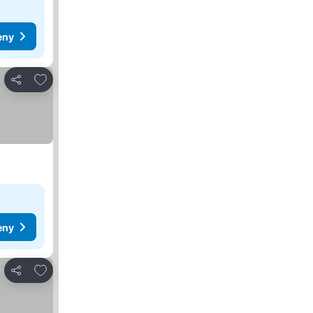
eny
Přidat na seznam oblíbených hotelů
Sdílet
eny
Přidat na seznam oblíbených hotelů
Sdílet