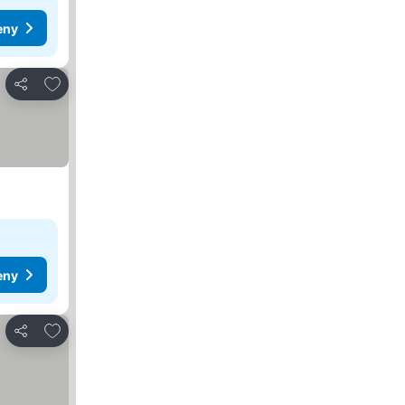
eny
Přidat na seznam oblíbených hotelů
Sdílet
eny
Přidat na seznam oblíbených hotelů
Sdílet