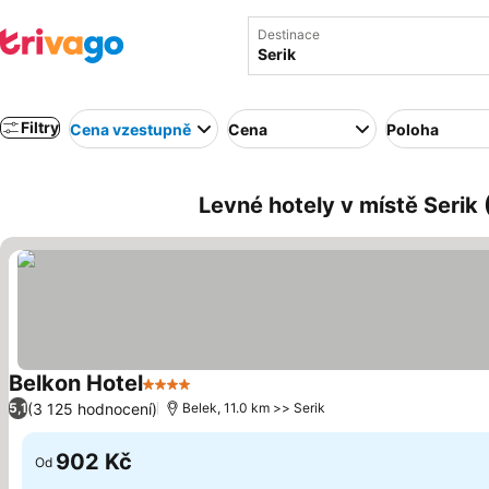
Destinace
Filtry
Cena vzestupně
Cena
Poloha
Levné hotely v místě Serik
Belkon Hotel
4 Počet hvězdiček
Ukázat ceny
(3 125 hodnocení)
5,1
Belek, 11.0 km >> Serik
902 Kč
Od