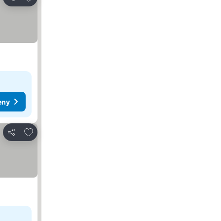
Sdílet
eny
Přidat na seznam oblíbených hotelů
Sdílet