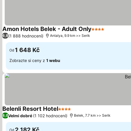
Amon Hotels Belek - Adult Only
4 Počet hvězdiče
Ukázat cen
(1 888 hodnocení)
6,8
Antalya, 9.9 km >> Serik
1 648 Kč
Od
Zobrazte si ceny z
1 webu
Belenli Resort Hotel
4 Počet hvězdiček
Ukázat ceny
Velmi dobré
(1 102 hodnocení)
8,0
Belek, 7.7 km >> Serik
2 182 Kč
Od