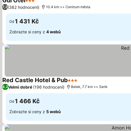
Gül Otel
3 Počet hvězdiček
Ukázat ceny
(382 hodnocení)
7,2
10.4 km >> Centrum města
1 431 Kč
Od
Zobrazte si ceny z
4 webů
Red Castle Hotel & Pub
3 Počet hvězdiček
Ukázat ceny
Velmi dobré
(196 hodnocení)
8,2
Belek, 7.7 km >> Serik
1 466 Kč
Od
Zobrazte si ceny z
5 webů