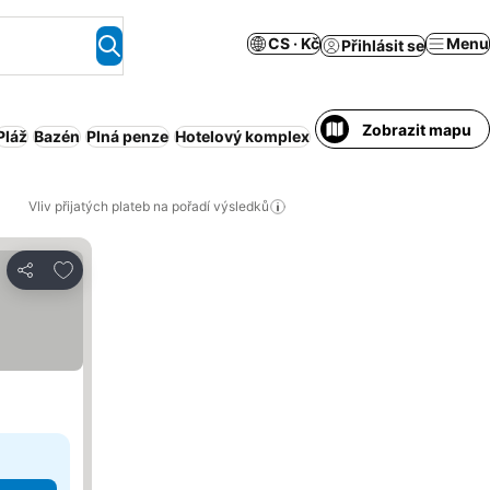
CS · Kč
Menu
Přihlásit se
Zobrazit mapu
Pláž
Bazén
Plná penze
Hotelový komplex
Snídaně v ceně
Obsluh
Vliv přijatých plateb na pořadí výsledků
Přidat na seznam oblíbených hotelů
Sdílet