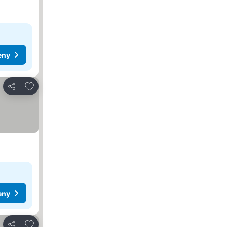
eny
Přidat na seznam oblíbených hotelů
Sdílet
eny
Přidat na seznam oblíbených hotelů