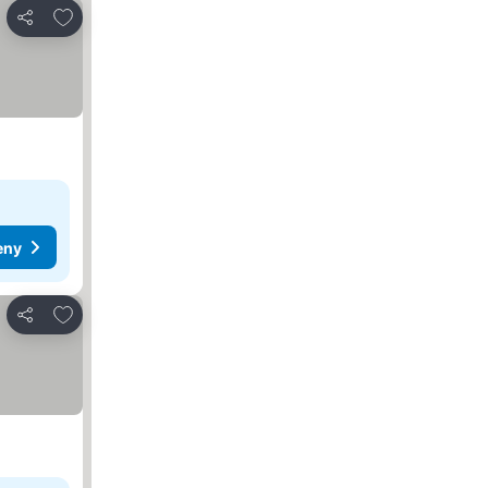
Přidat na seznam oblíbených hotelů
Sdílet
eny
Přidat na seznam oblíbených hotelů
Sdílet