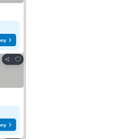
eny
Přidat na seznam oblíbených hotelů
Sdílet
eny