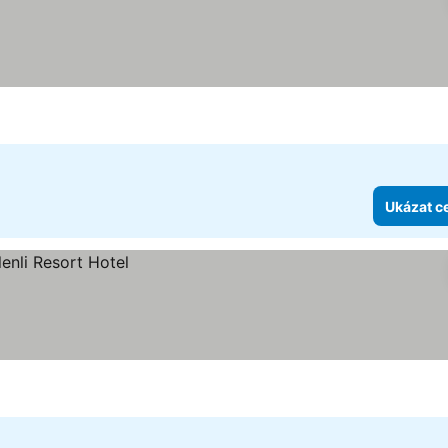
k
y
Ukázat c