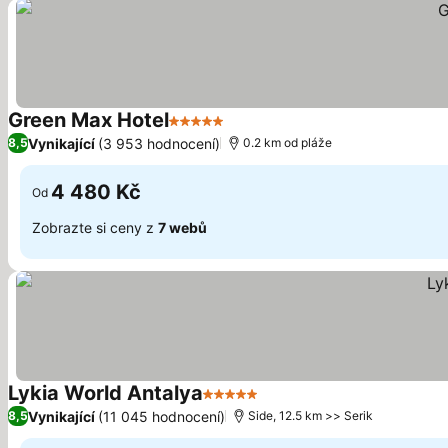
Green Max Hotel
5 Počet hvězdiček
Ukázat ceny
Vynikající
(3 953 hodnocení)
8,5
0.2 km od pláže
4 480 Kč
Od
Zobrazte si ceny z
7 webů
Lykia World Antalya
5 Počet hvězdiček
Ukázat ceny
Vynikající
(11 045 hodnocení)
8,5
Side, 12.5 km >> Serik