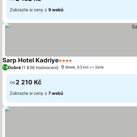
Zobrazte si ceny z
9 webů
Sarp Hotel Kadriye
4 Počet hvězdiček
Ukázat ceny
Dobré
(1 836 hodnocení)
7,8
Belek, 9.5 km >> Serik
2 210 Kč
Od
Zobrazte si ceny z
7 webů