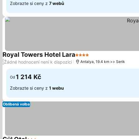
Zobrazte si ceny z
7 webů
Royal Towers Hotel Lara
4 Počet hvězdiček
Ukázat ceny
Žádné hodnocení není k dispozici
/
Antalya, 19.4 km >> Serik
1 214 Kč
Od
Zobrazte si ceny z
1 webu
Oblíbená volba