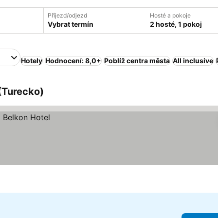
Příjezd/odjezd
Hosté a pokoje
Vybrat termín
2 hosté, 1 pokoj
Hotely
Hodnocení: 8,0+
Poblíž centra města
All inclusive
 (Turecko)