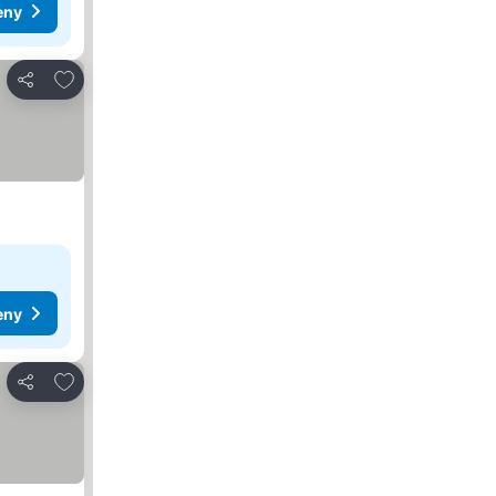
eny
Přidat na seznam oblíbených hotelů
Sdílet
eny
Přidat na seznam oblíbených hotelů
Sdílet