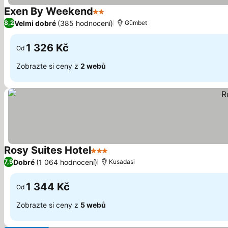
Exen By Weekend
2 Počet hvězdiček
Velmi dobré
(385 hodnocení)
8,2
Gümbet
1 326 Kč
Od
Zobrazte si ceny z
2 webů
Rosy Suites Hotel
3 Počet hvězdiček
Dobré
(1 064 hodnocení)
7,9
Kusadasi
1 344 Kč
Od
Zobrazte si ceny z
5 webů