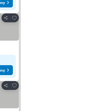
eny
Přidat na seznam oblíbených hotelů
Sdílet
eny
Přidat na seznam oblíbených hotelů
Sdílet