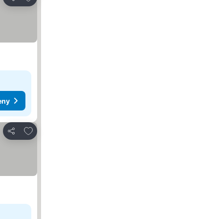
Sdílet
eny
Přidat na seznam oblíbených hotelů
Sdílet