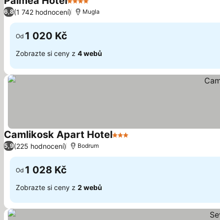
Palmea Hotel
4 Počet hvězdiček
(1 742 hodnocení)
6,8
Mugla
1 020 Kč
Od
Zobrazte si ceny z
4 webů
Camlikosk Apart Hotel
3 Počet hvězdiček
(225 hodnocení)
5,9
Bodrum
1 028 Kč
Od
Zobrazte si ceny z
2 webů