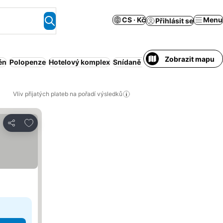
CS · Kč
Menu
Přihlásit se
Zobrazit mapu
én
Polopenze
Hotelový komplex
Snídaně v ceně
rodiny
Obsluho
Vliv přijatých plateb na pořadí výsledků
Přidat na seznam oblíbených hotelů
Sdílet