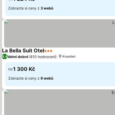
Zobrazte si ceny z
3 webů
La Bella Suit Otel
3 Počet hvězdiček
Velmi dobré
(810 hodnocení)
8,4
Kusadasi
1 300 Kč
Od
Zobrazte si ceny z
6 webů