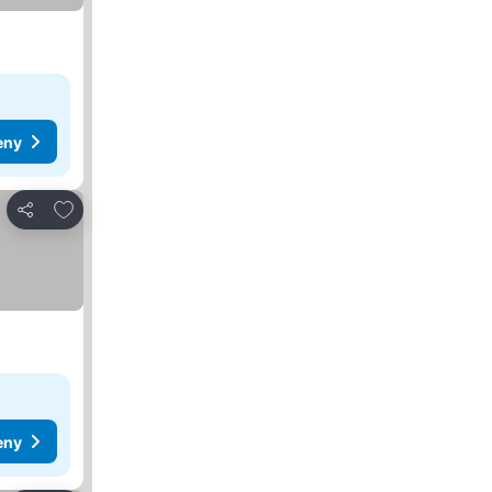
eny
Přidat na seznam oblíbených hotelů
Sdílet
eny