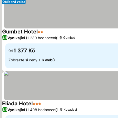
Oblíbená volba
Gumbet Hotel
2 Počet hvězdiček
Vynikající
(1 230 hodnocení)
8,5
Gümbet
1 377 Kč
Od
Zobrazte si ceny z
6 webů
Eliada Hotel
3 Počet hvězdiček
Vynikající
(1 408 hodnocení)
8,5
Kusadasi