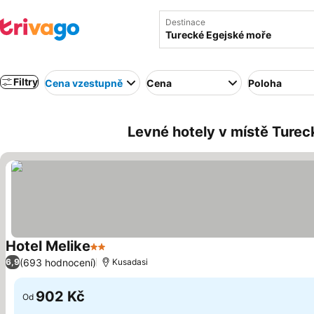
Destinace
Filtry
Cena vzestupně
Cena
Poloha
Levné hotely v místě Turec
Hotel Melike
2 Počet hvězdiček
(693 hodnocení)
6,9
Kusadasi
902 Kč
Od