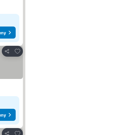
eny
Přidat na seznam oblíbených hotelů
Sdílet
eny
Přidat na seznam oblíbených hotelů