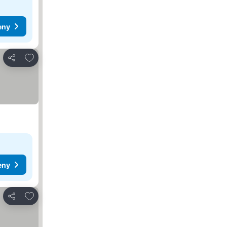
eny
Přidat na seznam oblíbených hotelů
Sdílet
eny
Přidat na seznam oblíbených hotelů
Sdílet