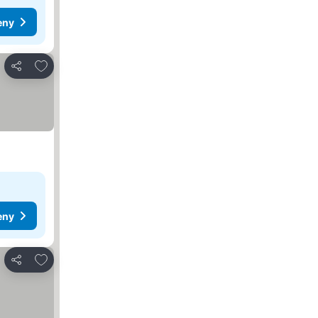
eny
Přidat na seznam oblíbených hotelů
Sdílet
eny
Přidat na seznam oblíbených hotelů
Sdílet