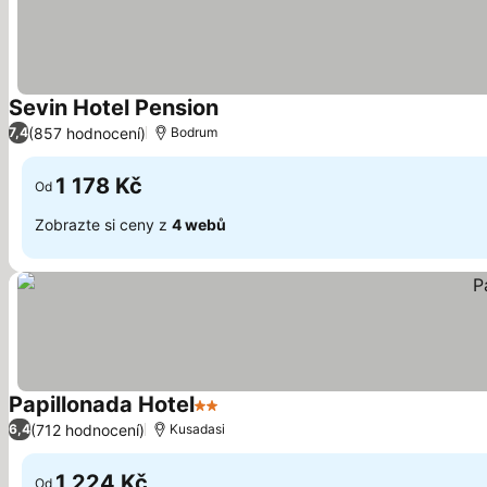
Sevin Hotel Pension
(857 hodnocení)
7,4
Bodrum
1 178 Kč
Od
Zobrazte si ceny z
4 webů
Papillonada Hotel
2 Počet hvězdiček
(712 hodnocení)
6,4
Kusadasi
1 224 Kč
Od