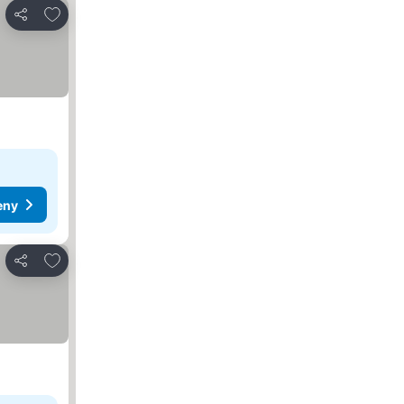
Přidat na seznam oblíbených hotelů
Sdílet
eny
Přidat na seznam oblíbených hotelů
Sdílet