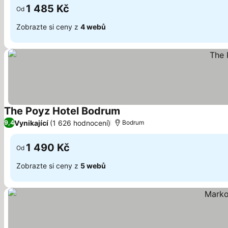
1 485 Kč
Od
Zobrazte si ceny z
4 webů
The Poyz Hotel Bodrum
Vynikající
(1 626 hodnocení)
9,4
Bodrum
1 490 Kč
Od
Zobrazte si ceny z
5 webů