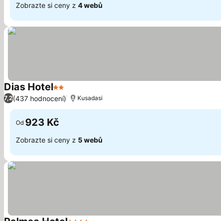
Zobrazte si ceny z
4 webů
Dias Hotel
2 Počet hvězdiček
(437 hodnocení)
7,2
Kusadasi
923 Kč
Od
Zobrazte si ceny z
5 webů