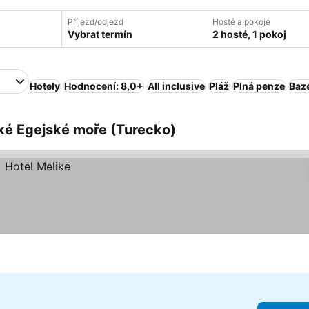
Příjezd/odjezd
Hosté a pokoje
Vybrat termín
2 hosté, 1 pokoj
Hotely
Hodnocení: 8,0+
All inclusive
Pláž
Plná penze
Baz
ké Egejské moře (Turecko)