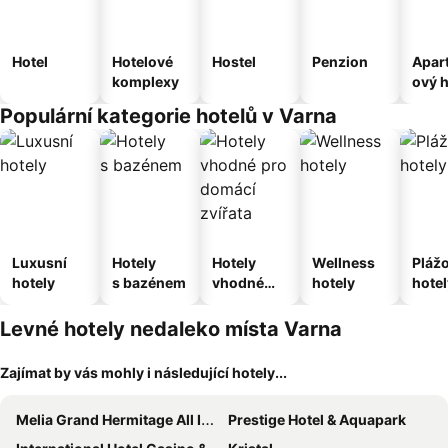
Hotel
Hotelové
Hostel
Penzion
Apar
komplexy
ový h
Populární kategorie hotelů v Varna
Luxusní
Hotely
Hotely
Wellness
Pláž
hotely
s bazénem
vhodné
hotely
hotel
pro
domácí
Levné hotely nedaleko místa Varna
zvířata
Zajímat by vás mohly i následující hotely...
Melia Grand Hermitage All Inclusive
Prestige Hotel & Aquapark