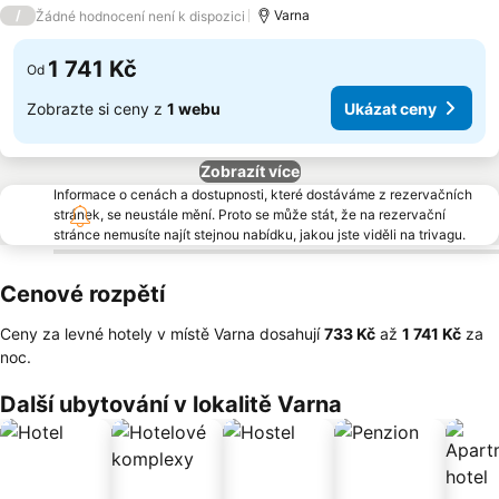
4 Počet hvězdiček
/
Varna
Žádné hodnocení není k dispozici
1 741 Kč
Od
Zobrazte si ceny z
1 webu
Ukázat ceny
Zobrazít více
Informace o cenách a dostupnosti, které dostáváme z rezervačních
stránek, se neustále mění. Proto se může stát, že na rezervační
stránce nemusíte najít stejnou nabídku, jakou jste viděli na trivagu.
Cenové rozpětí
Ceny za levné hotely v místě Varna dosahují
‎733 Kč
až
‎1 741 Kč
za
noc.
Další ubytování v lokalitě Varna