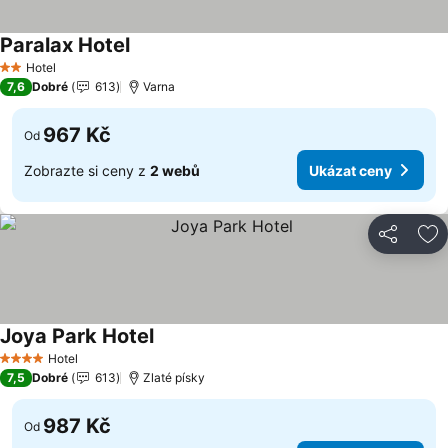
Paralax Hotel
Hotel
2 Počet hvězdiček
7,6
Dobré
613
Varna
967 Kč
Od
Zobrazte si ceny z
2 webů
Ukázat ceny
Sdílet
Př
Joya Park Hotel
Hotel
4 Počet hvězdiček
7,5
Dobré
613
Zlaté písky
987 Kč
Od