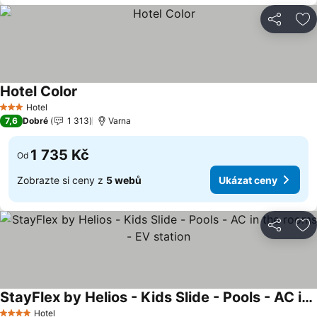
Sdílet
Př
Hotel Color
Hotel
3 Počet hvězdiček
7,6
Dobré
1 313
Varna
1 735 Kč
Od
Zobrazte si ceny z
5 webů
Ukázat ceny
Sdílet
Př
StayFlex by Helios - Kids Slide - Pools - AC in the rooms - EV station
Hotel