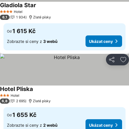
Gladiola Star
Hotel
4 Počet hvězdiček
6,1
1 934
Zlaté písky
1 615 Kč
Od
Zobrazte si ceny z
3 webů
Ukázat ceny
Sdílet
Př
Hotel Pliska
Hotel
3 Počet hvězdiček
6,8
2 695
Zlaté písky
1 655 Kč
Od
Zobrazte si ceny z
2 webů
Ukázat ceny