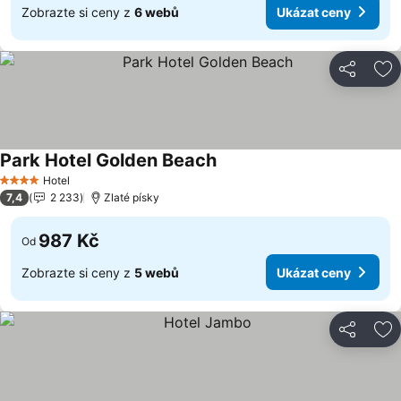
Zobrazte si ceny z
6 webů
Ukázat ceny
Sdílet
Př
Park Hotel Golden Beach
Hotel
4 Počet hvězdiček
7,4
2 233
Zlaté písky
987 Kč
Od
Zobrazte si ceny z
5 webů
Ukázat ceny
Sdílet
Př