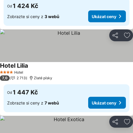
1 424 Kč
Od
Zobrazte si ceny z
3 webů
Ukázat ceny
Sdílet
Př
Hotel Lilia
Hotel
4 Počet hvězdiček
7,0
2 713
Zlaté písky
1 447 Kč
Od
Zobrazte si ceny z
7 webů
Ukázat ceny
Sdílet
Př