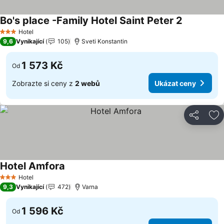
Bo's place -Family Hotel Saint Peter 2
Hotel
3 Počet hvězdiček
9,6
Vynikající
105
Sveti Konstantin
1 573 Kč
Od
Zobrazte si ceny z
2 webů
Ukázat ceny
Sdílet
Př
Hotel Amfora
Hotel
3 Počet hvězdiček
9,3
Vynikající
472
Varna
1 596 Kč
Od