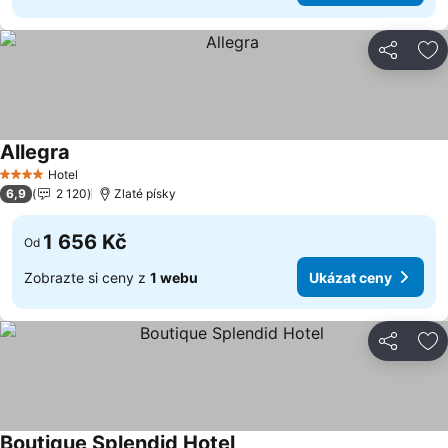
Sdílet
Př
Allegra
Hotel
4 Počet hvězdiček
6,9
2 120
Zlaté písky
1 656 Kč
Od
Zobrazte si ceny z
1 webu
Ukázat ceny
Sdílet
Př
Boutique Splendid Hotel