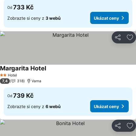
733 Kč
Od
Zobrazte si ceny z
3 webů
Ukázat ceny
Sdílet
Př
Margarita Hotel
Hotel
2 Počet hvězdiček
7,4
318
Varna
739 Kč
Od
Zobrazte si ceny z
6 webů
Ukázat ceny
Sdílet
Př