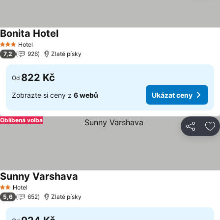
Bonita Hotel
Hotel
3 Počet hvězdiček
7,2
926
Zlaté písky
822 Kč
Od
Zobrazte si ceny z
6 webů
Ukázat ceny
Oblíbená volba
Sdílet
Př
Sunny Varshava
Hotel
2 Počet hvězdiček
5,6
652
Zlaté písky