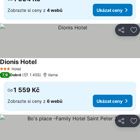
Zobrazte si ceny z
4 webů
Ukázat ceny
Sdílet
Př
Dionis Hotel
Hotel
3 Počet hvězdiček
7,9
Dobré
1 455
Varna
1 559 Kč
Od
Zobrazte si ceny z
6 webů
Ukázat ceny
Sdílet
Př