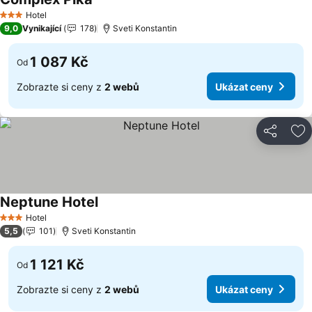
Hotel
3 Počet hvězdiček
9,0
Vynikající
178
Sveti Konstantin
1 087 Kč
Od
Zobrazte si ceny z
2 webů
Ukázat ceny
Sdílet
Př
Neptune Hotel
Hotel
3 Počet hvězdiček
5,5
101
Sveti Konstantin
1 121 Kč
Od
Zobrazte si ceny z
2 webů
Ukázat ceny