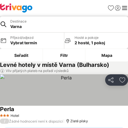
Oblíbené
Přihlási
Me
Destinace
Varna
Příjezd/odjezd
Hosté a pokoje
Vybrat termín
2 hosté, 1 pokoj
Seřadit
Filtr
Mapa
Levné hotely v místě Varna (Bulharsko)
Vliv přijatých plateb na pořadí výsledků
Sdílet
Př
Perla
Hotel
3 Počet hvězdiček
/
Zlaté písky
Žádné hodnocení není k dispozici