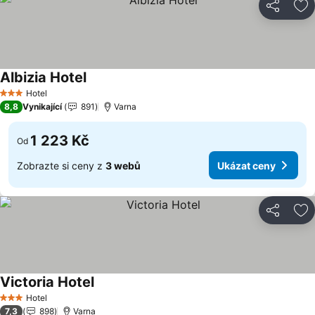
Sdílet
Př
Albizia Hotel
Hotel
3 Počet hvězdiček
8,8
Vynikající
891
Varna
1 223 Kč
Od
Zobrazte si ceny z
3 webů
Ukázat ceny
Sdílet
Př
Victoria Hotel
Hotel
3 Počet hvězdiček
7,3
898
Varna