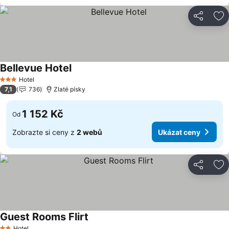
Sdílet
Př
Bellevue Hotel
Hotel
3 Počet hvězdiček
7,1
736
Zlaté písky
1 152 Kč
Od
Zobrazte si ceny z
2 webů
Ukázat ceny
Sdílet
Př
Guest Rooms Flirt
Hotel