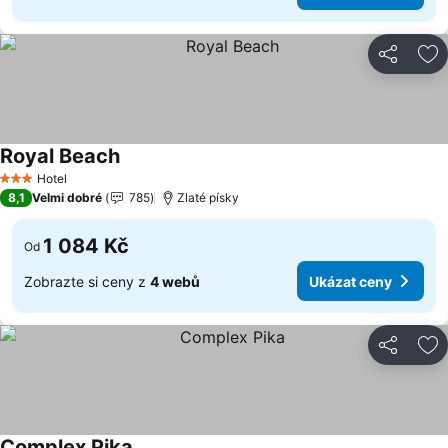
Sdílet
Př
Royal Beach
Hotel
3 Počet hvězdiček
8,1
Velmi dobré
785
Zlaté písky
1 084 Kč
Od
Zobrazte si ceny z
4 webů
Ukázat ceny
Sdílet
Př
Complex Pika