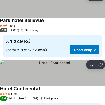
Park hotel Bellevue
Hotel
3 Počet hvězdiček
6,9
689
Zlaté písky
1 249 Kč
Od
Zobrazte si ceny z
3 webů
Ukázat ceny
Sdílet
Př
Hotel Continental
Hotel
4 Počet hvězdiček
8,4
Velmi dobré
1 597
Zlaté písky