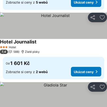
Zobrazte si ceny z
5 webů
Ukázat ceny
Sdílet
Př
Hotel Journalist
Hotel
3 Počet hvězdiček
7,4
588
Zlaté písky
1 601 Kč
Od
Zobrazte si ceny z
2 webů
Ukázat ceny
Sdílet
Př