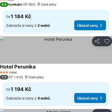
2 Počet hvězdiček
8,8
Vynikající
602
Zlaté písky
1 184 Kč
Od
Zobrazte si ceny z
2 webů
Ukázat ceny
Sdílet
Př
Hotel Perunika
Hotel
3 Počet hvězdiček
7,3
1 413
Zlaté písky
1 194 Kč
Od
Zobrazte si ceny z
4 webů
Ukázat ceny