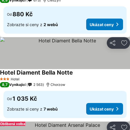
8,5
Vynikající
675
Cieszyn
880 Kč
Od
Zobrazte si ceny z
2 webů
Ukázat ceny
Sdílet
Př
Hotel Diament Bella Notte
Ukázat ceny
Hotel
3 Počet hvězdiček
8,7
Vynikající
2 563
Chorzow
1 035 Kč
Od
Zobrazte si ceny z
7 webů
Ukázat ceny
Oblíbená volba