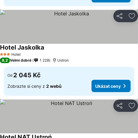
Sdílet
Př
Hotel Jaskolka
Ukázat ceny
Hotel
3 Počet hvězdiček
8,2
Velmi dobré
1 228
Ustron
2 045 Kč
Od
Zobrazte si ceny z
2 webů
Ukázat ceny
Sdílet
Př
Hotel NAT Ustroń