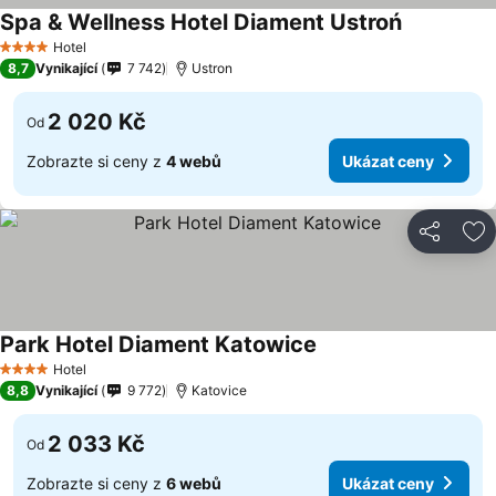
Spa & Wellness Hotel Diament Ustroń
Ukázat ce
Hotel
4 Počet hvězdiček
8,7
Vynikající
7 742
Ustron
2 020 Kč
Od
Zobrazte si ceny z
4 webů
Ukázat ceny
Sdílet
Př
Park Hotel Diament Katowice
Ukázat ceny
Hotel
4 Počet hvězdiček
8,8
Vynikající
9 772
Katovice
2 033 Kč
Od
Zobrazte si ceny z
6 webů
Ukázat ceny