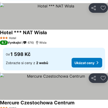
Sdílet
Př
Hotel *** NAT Wisła
Ukázat ceny
Hotel
3 Počet hvězdiček
8,7
Vynikající
676
Wisla
1 598 Kč
Od
Zobrazte si ceny z
2 webů
Ukázat ceny
Sdílet
Př
Mercure Czestochowa Centrum
Ukázat ceny