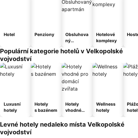
Hotel
Penziony
Obsluhova
Hotelové
Host
ný
komplexy
apartmán
Populární kategorie hotelů v Velkopolské
vojvodství
Luxusní
Hotely
Hotely
Wellness
Pláž
hotely
s bazénem
vhodné
hotely
hotel
pro
domácí
Levné hotely nedaleko místa Velkopolské
zvířata
vojvodství