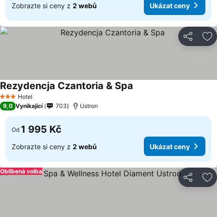
Zobrazte si ceny z
2 webů
Ukázat ceny
Sdílet
Př
Rezydencja Czantoria & Spa
Ukázat ceny
Hotel
3 Počet hvězdiček
9,0
Vynikající
703
Ustron
1 995 Kč
Od
Zobrazte si ceny z
2 webů
Ukázat ceny
Oblíbená volba
Sdílet
Př