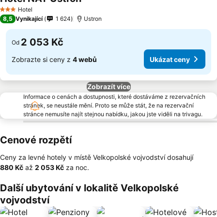
Ukázat ceny
Hotel
3 Počet hvězdiček
8,5
Vynikající
1 624
Ustron
2 053 Kč
Od
Zobrazte si ceny z
4 webů
Ukázat ceny
Zobrazít více
Informace o cenách a dostupnosti, které dostáváme z rezervačních
stránek, se neustále mění. Proto se může stát, že na rezervační
stránce nemusíte najít stejnou nabídku, jakou jste viděli na trivagu.
Cenové rozpětí
Ceny za levné hotely v místě Velkopolské vojvodství dosahují
‎880 Kč
až
‎2 053 Kč
za noc.
Další ubytování v lokalitě Velkopolské
vojvodství