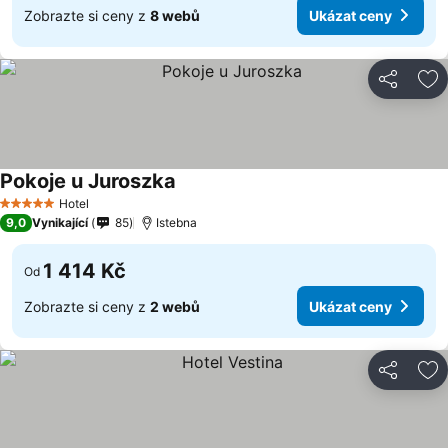
Zobrazte si ceny z
8 webů
Ukázat ceny
Sdílet
Př
Pokoje u Juroszka
Ukázat ceny
Hotel
5 Počet hvězdiček
9,0
Vynikající
85
Istebna
1 414 Kč
Od
Zobrazte si ceny z
2 webů
Ukázat ceny
Sdílet
Př