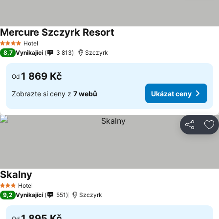
Mercure Szczyrk Resort
Ukázat ceny
Hotel
4 Počet hvězdiček
8,7
Vynikající
3 813
Szczyrk
1 869 Kč
Od
Zobrazte si ceny z
7 webů
Ukázat ceny
Sdílet
Př
Skalny
Ukázat ceny
Hotel
3 Počet hvězdiček
9,2
Vynikající
551
Szczyrk
1 895 Kč
Od