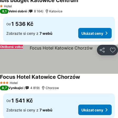
ibis budget Katowice Centrum
Ukázat ceny
Hotel
1 Počet hvězdiček
8,1
Velmi dobré
8 164
Katovice
1 536 Kč
Od
Zobrazte si ceny z
7 webů
Ukázat ceny
Oblíbená volba
Sdílet
Př
Focus Hotel Katowice Chorzów
Ukázat ceny
Hotel
3 Počet hvězdiček
8,7
Vynikající
4 819
Chorzow
1 541 Kč
Od
Zobrazte si ceny z
7 webů
Ukázat ceny