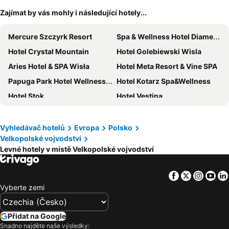
Zajímat by vás mohly i následující hotely...
Mercure Szczyrk Resort
Spa & Wellness Hotel Diament Ustroń
Hotel Crystal Mountain
Hotel Golebiewski Wisla
Aries Hotel & SPA Wisła
Hotel Meta Resort & Vine SPA
Papuga Park Hotel Wellness Marrakesz & SPA
Hotel Kotarz Spa&Wellness
Hotel Stok
Hotel Vestina
Hotel Pod Gołębiem
Hotel Halo Szczyrk
Novotel Katowice Centrum
Hotel Belweder
Vyhledávač hotelů
Evropa
Polsko
Velkopolské vojvodství
Rynek 7
Hotel Olympic Spa & Wellness
Levné hotely v místě Velkopolské vojvodství
Aries Hotel & SPA Szczyrk
Mercure Cieszyn
SPA Hotel Jawor
Hotel Wisła Premium
Facebook
Twitter
Insta
Yo
ibis budget Katowice Centrum
Hotel NAT Ustroń
Vyberte zemi
Pokoje Gościnne u Klimosza
Magnus Resort
Rezydencja Czantoria & Spa
Mercure Katowice Centrum
Přidat na Google
Snadno najděte naše výsledky: