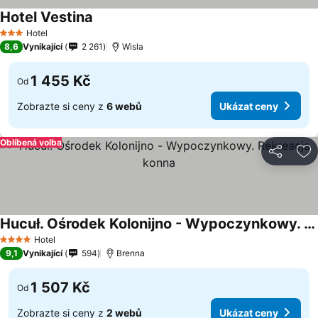
Hotel Vestina
Ukázat ceny
Hotel
3 Počet hvězdiček
8,6
Vynikající
2 261
Wisla
1 455 Kč
Od
Zobrazte si ceny z
6 webů
Ukázat ceny
Oblíbená volba
Sdílet
Př
Hucuł. Ośrodek Kolonijno - Wypoczynkowy. Rekreacja konna
Ukázat ceny
Hotel
4 Počet hvězdiček
9,1
Vynikající
594
Brenna
1 507 Kč
Od
Zobrazte si ceny z
2 webů
Ukázat ceny