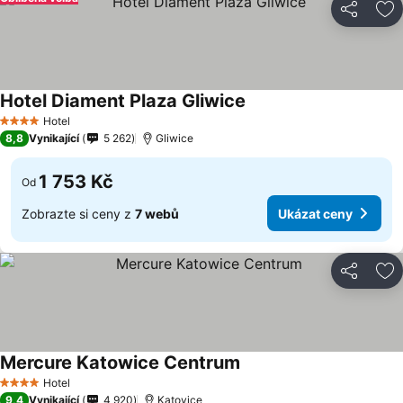
Sdílet
Př
Hotel Diament Plaza Gliwice
Ukázat ceny
Hotel
4 Počet hvězdiček
8,8
Vynikající
5 262
Gliwice
1 753 Kč
Od
Zobrazte si ceny z
7 webů
Ukázat ceny
Sdílet
Př
Mercure Katowice Centrum
Ukázat ceny
Hotel
4 Počet hvězdiček
9,4
Vynikající
4 920
Katovice