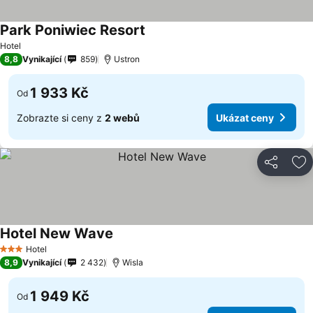
Park Poniwiec Resort
Ukázat ceny
Hotel
8,8
Vynikající
859
Ustron
1 933 Kč
Od
Zobrazte si ceny z
2 webů
Ukázat ceny
Sdílet
Př
Hotel New Wave
Ukázat ceny
Hotel
3 Počet hvězdiček
8,9
Vynikající
2 432
Wisla
1 949 Kč
Od