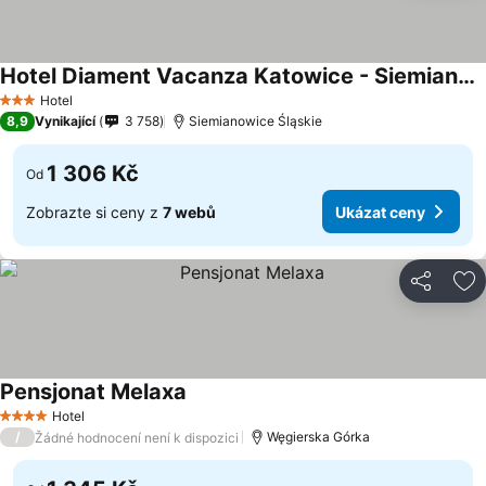
Hotel Diament Vacanza Katowice - Siemianowice
Ukázat ceny
Hotel
3 Počet hvězdiček
8,9
Vynikající
3 758
Siemianowice Śląskie
1 306 Kč
Od
Zobrazte si ceny z
7 webů
Ukázat ceny
Sdílet
Př
Pensjonat Melaxa
Ukázat ceny
Hotel
4 Počet hvězdiček
/
Węgierska Górka
Žádné hodnocení není k dispozici