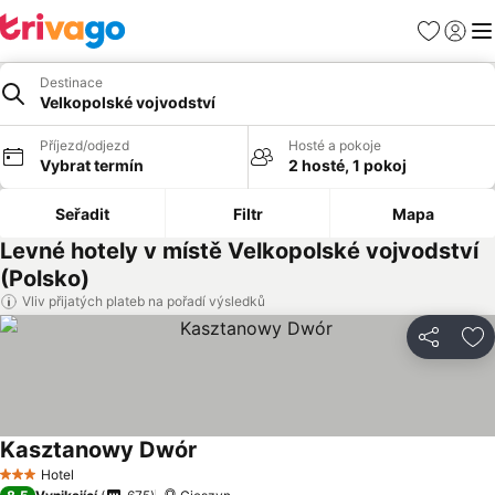
Oblíbené
Přihlási
Me
Destinace
Velkopolské vojvodství
Příjezd/odjezd
Hosté a pokoje
Vybrat termín
2 hosté, 1 pokoj
Seřadit
Filtr
Mapa
Levné hotely v místě Velkopolské vojvodství
(Polsko)
Vliv přijatých plateb na pořadí výsledků
Sdílet
Př
Kasztanowy Dwór
Ukázat ceny
Hotel
3 Počet hvězdiček