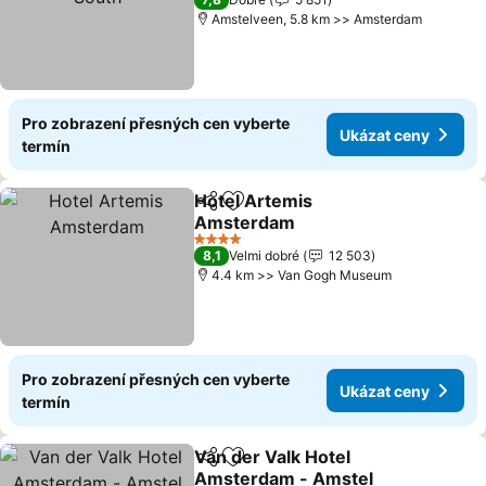
Amstelveen, 5.8 km >> Amsterdam
Pro zobrazení přesných cen vyberte
Ukázat ceny
termín
Hotel Artemis
Sdílet
Přidat na seznam oblíbených h
Amsterdam
4 Počet hvězdiček
8,1
Velmi dobré
12 503
4.4 km >> Van Gogh Museum
Pro zobrazení přesných cen vyberte
Ukázat ceny
termín
Van der Valk Hotel
Sdílet
Přidat na seznam oblíbených h
Amsterdam - Amstel