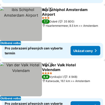
ibis Schiphol Amsterdam
Sdílet
Přidat na seznam oblíbených h
Airport
3 Počet hvězdiček
7,7
Dobré
35 800
Haarlemmermeer, 8.5 km >> Amsterdam
Oblíbená volba
Pro zobrazení přesných cen vyberte
Ukázat ceny
termín
Van der Valk Hotel
Sdílet
Přidat na seznam oblíbených h
Volendam
4 Počet hvězdiček
8,8
Vynikající
4 948
Katwoude, 16.1 km >> Amsterdam
Oblíbená volba
Pro zobrazení přesných cen vyberte