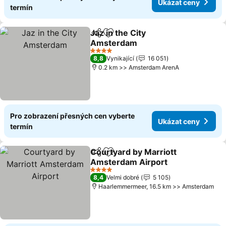
Ukázat ceny
termín
Jaz in the City
Sdílet
Přidat na seznam oblíbených h
Amsterdam
4 Počet hvězdiček
8,8
Vynikající
16 051
0.2 km >> Amsterdam ArenA
Pro zobrazení přesných cen vyberte
Ukázat ceny
termín
Courtyard by Marriott
Sdílet
Přidat na seznam oblíbených h
Amsterdam Airport
4 Počet hvězdiček
8,4
Velmi dobré
5 105
Haarlemmermeer, 16.5 km >> Amsterdam