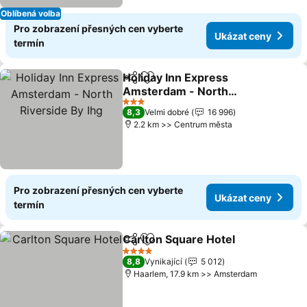
Oblíbená volba
Pro zobrazení přesných cen vyberte
Ukázat ceny
termín
Holiday Inn Express
Sdílet
Přidat na seznam oblíbených h
Amsterdam - North
Riverside By Ihg
3 Počet hvězdiček
8,3
Velmi dobré
16 996
2.2 km >> Centrum města
Pro zobrazení přesných cen vyberte
Ukázat ceny
termín
Carlton Square Hotel
Sdílet
Přidat na seznam oblíbených h
4 Počet hvězdiček
8,8
Vynikající
5 012
Haarlem, 17.9 km >> Amsterdam