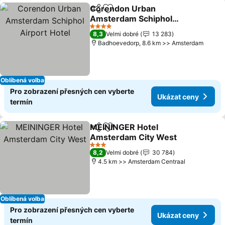
Corendon Urban
Sdílet
Přidat na seznam oblíbených h
Amsterdam Schiphol
Airport Hotel
4 Počet hvězdiček
8,3
Velmi dobré
13 283
Badhoevedorp, 8.6 km >> Amsterdam
Oblíbená volba
Pro zobrazení přesných cen vyberte
Ukázat ceny
termín
MEININGER Hotel
Sdílet
Přidat na seznam oblíbených h
Amsterdam City West
3 Počet hvězdiček
8,2
Velmi dobré
30 784
4.5 km >> Amsterdam Centraal
Oblíbená volba
Pro zobrazení přesných cen vyberte
Ukázat ceny
termín