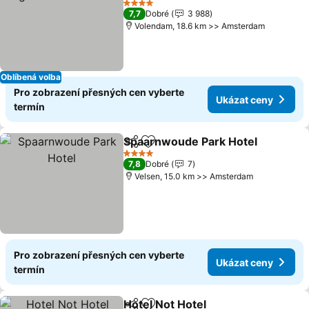
4 Počet hvězdiček
7,7
Dobré
3 988
Volendam, 18.6 km >> Amsterdam
Oblíbená volba
Pro zobrazení přesných cen vyberte
Ukázat ceny
termín
Spaarnwoude Park Hotel
Sdílet
Přidat na seznam oblíbených h
4 Počet hvězdiček
7,8
Dobré
7
Velsen, 15.0 km >> Amsterdam
Pro zobrazení přesných cen vyberte
Ukázat ceny
termín
Hotel Not Hotel