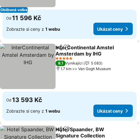
Oblíbená volba
11 596 Kč
Od
Zobrazte si ceny z
1 webu
Ukázat ceny
InterContinental Amstel
Sdílet
Přidat na seznam oblíbených h
Amsterdam by IHG
5 Počet hvězdiček
9,1
Vynikající
5 083
1.7 km >> Van Gogh Museum
13 593 Kč
Od
Zobrazte si ceny z
1 webu
Ukázat ceny
Hotel Spaander, BW
Sdílet
Přidat na seznam oblíbených h
Signature Collection