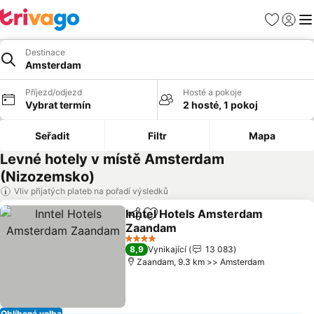
Oblíbené
Přihlási
Me
Destinace
Amsterdam
Příjezd/odjezd
Hosté a pokoje
Vybrat termín
2 hosté, 1 pokoj
Seřadit
Filtr
Mapa
Levné hotely v místě Amsterdam
(Nizozemsko)
Vliv přijatých plateb na pořadí výsledků
Inntel Hotels Amsterdam
Sdílet
Přidat na seznam oblíbených h
Zaandam
4 Počet hvězdiček
8,9
Vynikající
13 083
Zaandam, 9.3 km >> Amsterdam
Oblíbená volba