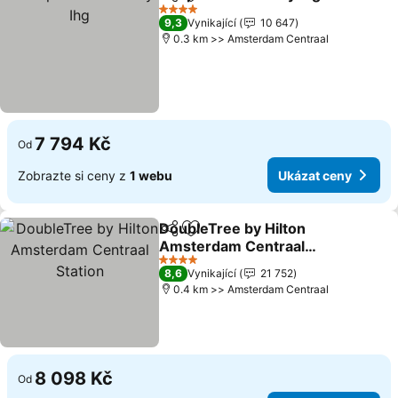
Sdílet
Přidat na seznam oblíbených h
4 Počet hvězdiček
9,3
Vynikající
10 647
0.3 km >> Amsterdam Centraal
7 794 Kč
Od
Zobrazte si ceny z
1 webu
Ukázat ceny
DoubleTree by Hilton
Sdílet
Přidat na seznam oblíbených h
Amsterdam Centraal
Station
4 Počet hvězdiček
8,6
Vynikající
21 752
0.4 km >> Amsterdam Centraal
8 098 Kč
Od