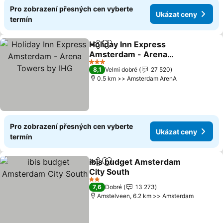
Pro zobrazení přesných cen vyberte
Ukázat ceny
termín
Holiday Inn Express
Sdílet
Přidat na seznam oblíbených h
Amsterdam - Arena
Towers by IHG
3 Počet hvězdiček
8,1
Velmi dobré
27 520
0.5 km >> Amsterdam ArenA
Pro zobrazení přesných cen vyberte
Ukázat ceny
termín
ibis budget Amsterdam
Sdílet
Přidat na seznam oblíbených h
City South
2 Počet hvězdiček
7,6
Dobré
13 273
Amstelveen, 6.2 km >> Amsterdam