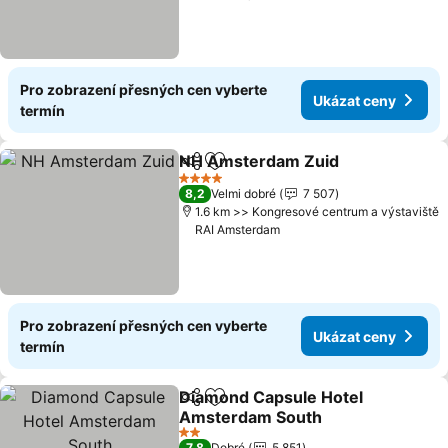
Pro zobrazení přesných cen vyberte
Ukázat ceny
termín
NH Amsterdam Zuid
Sdílet
Přidat na seznam oblíbených h
4 Počet hvězdiček
8,2
Velmi dobré
7 507
1.6 km >> Kongresové centrum a výstaviště
RAI Amsterdam
Pro zobrazení přesných cen vyberte
Ukázat ceny
termín
Diamond Capsule Hotel
Sdílet
Přidat na seznam oblíbených h
Amsterdam South
2 Počet hvězdiček
7,8
Dobré
5 851