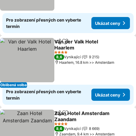
Pro zobrazení přesných cen vyberte
Ukázat ceny
termín
Van der Valk Hotel
Sdílet
Přidat na seznam oblíbených h
Haarlem
4 Počet hvězdiček
8,6
Vynikající
9 215
Haarlem, 16.8 km >> Amsterdam
Oblíbená volba
Pro zobrazení přesných cen vyberte
Ukázat ceny
termín
Zaan Hotel Amsterdam
Sdílet
Přidat na seznam oblíbených h
Zaandam
4 Počet hvězdiček
8,6
Vynikající
8 669
Zaandam, 9.4 km >> Amsterdam