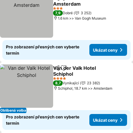
Sdílet
Přidat na seznam oblíbených h
Amsterdam
3 Počet hvězdiček
7,9
Dobré
3 252
1.6 km >> Van Gogh Museum
Pro zobrazení přesných cen vyberte
Ukázat ceny
termín
Van der Valk Hotel
Sdílet
Přidat na seznam oblíbených h
Schiphol
4 Počet hvězdiček
8,7
Vynikající
23 382
Schiphol, 18.7 km >> Amsterdam
Oblíbená volba
Pro zobrazení přesných cen vyberte
Ukázat ceny
termín