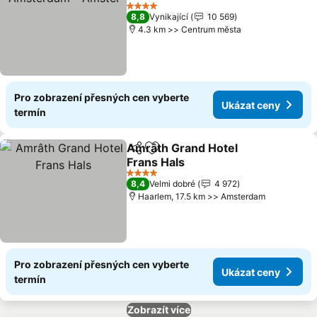
4 Počet hvězdiček
8,8
Vynikající
10 569
4.3 km >> Centrum města
Pro zobrazení přesných cen vyberte
Ukázat ceny
termín
Amrâth Grand Hotel
Sdílet
Přidat na seznam oblíbených h
Frans Hals
4 Počet hvězdiček
8,4
Velmi dobré
4 972
Haarlem, 17.5 km >> Amsterdam
Pro zobrazení přesných cen vyberte
Ukázat ceny
termín
Zobrazít více