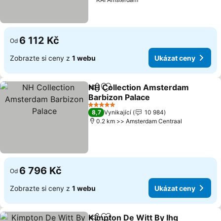
6 112 Kč
Od
Zobrazte si ceny z
1 webu
Ukázat ceny
NH Collection Amsterdam
Sdílet
Přidat na seznam oblíbených h
Barbizon Palace
5 Počet hvězdiček
8,7
Vynikající
10 984
0.2 km >> Amsterdam Centraal
6 796 Kč
Od
Zobrazte si ceny z
1 webu
Ukázat ceny
Kimpton De Witt By Ihg