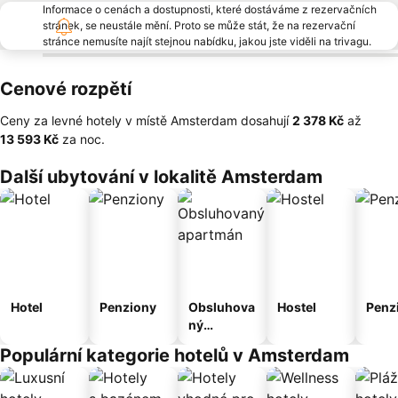
Informace o cenách a dostupnosti, které dostáváme z rezervačních
stránek, se neustále mění. Proto se může stát, že na rezervační
stránce nemusíte najít stejnou nabídku, jakou jste viděli na trivagu.
Cenové rozpětí
Ceny za levné hotely v místě Amsterdam dosahují
‎2 378 Kč
až
‎13 593 Kč
za noc.
Další ubytování v lokalitě Amsterdam
Hotel
Penziony
Obsluhova
Hostel
Penz
ný
apartmán
Populární kategorie hotelů v Amsterdam