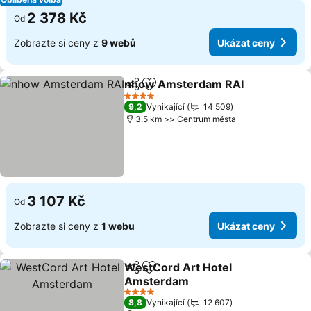
2 378 Kč
Od
Zobrazte si ceny z
9 webů
Ukázat ceny
nhow Amsterdam RAI
Sdílet
Přidat na seznam oblíbených h
4 Počet hvězdiček
9,2
Vynikající
14 509
3.5 km >> Centrum města
3 107 Kč
Od
Zobrazte si ceny z
1 webu
Ukázat ceny
WestCord Art Hotel
Sdílet
Přidat na seznam oblíbených h
Amsterdam
4 Počet hvězdiček
8,8
Vynikající
12 607