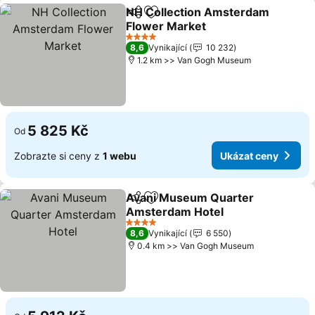
NH Collection Amsterdam
Sdílet
Přidat na seznam oblíbených h
Flower Market
4 Počet hvězdiček
8,6
Vynikající
10 232
1.2 km >> Van Gogh Museum
5 825 Kč
Od
Zobrazte si ceny z
1 webu
Ukázat ceny
Avani Museum Quarter
Sdílet
Přidat na seznam oblíbených h
Amsterdam Hotel
4 Počet hvězdiček
8,6
Vynikající
6 550
0.4 km >> Van Gogh Museum