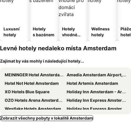
Luxusní
Hotely
Hotely
Wellness
Pláž
hotely
s bazénem
vhodné
hotely
hotel
pro
domácí
Levné hotely nedaleko místa Amsterdam
zvířata
Zajímat by vás mohly i následující hotely...
MEININGER Hotel Amsterdam City West
Amedia Amsterdam Airport, Trademark Collection By Wyndham
Hotel Not Hotel Amsterdam
Hotel Artemis Amsterdam
XO Hotels Blue Square
Holiday Inn Amsterdam - Arena Towers by IHG
OZO Hotels Arena Amsterdam
Holiday Inn Express Amsterdam - Arena Towers by IHG
Westlake Hotels Amsterdam
Holiday Inn Express Amsterdam - North Riverside By Ihg
MEININGER Hotel Amsterdam Amstel
Holiday Inn Express Amsterdam - Sloterdijk Station by IHG
Zobrazit všechny pobyty v lokalitě Amsterdam
Amsterdam Teleport Hotel
nhow Amsterdam RAI