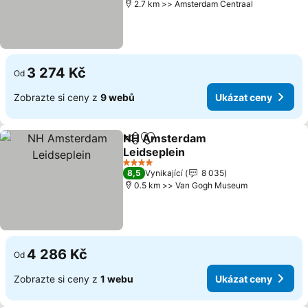
2.7 km >> Amsterdam Centraal
3 274 Kč
Od
Zobrazte si ceny z
9 webů
Ukázat ceny
NH Amsterdam
Sdílet
Přidat na seznam oblíbených h
Leidseplein
4 Počet hvězdiček
8,5
Vynikající
8 035
0.5 km >> Van Gogh Museum
4 286 Kč
Od
Zobrazte si ceny z
1 webu
Ukázat ceny