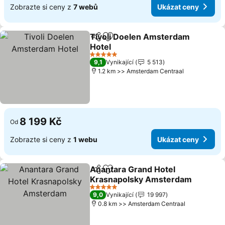
Zobrazte si ceny z
7 webů
Ukázat ceny
Tivoli Doelen Amsterdam
Sdílet
Přidat na seznam oblíbených h
Hotel
5 Počet hvězdiček
9,1
Vynikající
5 513
1.2 km >> Amsterdam Centraal
8 199 Kč
Od
Zobrazte si ceny z
1 webu
Ukázat ceny
Anantara Grand Hotel
Sdílet
Přidat na seznam oblíbených h
Krasnapolsky Amsterdam
5 Počet hvězdiček
9,0
Vynikající
19 997
0.8 km >> Amsterdam Centraal