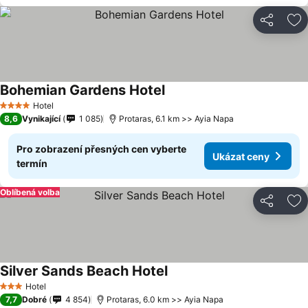
Sdílet
Př
Bohemian Gardens Hotel
Ukázat ceny
Hotel
4 Počet hvězdiček
8,6
Vynikající
1 085
Protaras, 6.1 km >> Ayia Napa
Pro zobrazení přesných cen vyberte
Ukázat ceny
termín
Oblíbená volba
Sdílet
Př
Silver Sands Beach Hotel
Ukázat ceny
Hotel
3 Počet hvězdiček
7,7
Dobré
4 854
Protaras, 6.0 km >> Ayia Napa