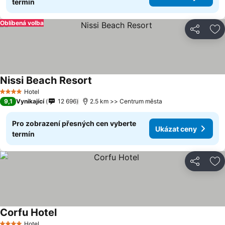
termín
Oblíbená volba
Sdílet
Př
Nissi Beach Resort
Ukázat ceny
Hotel
4 Počet hvězdiček
9,1
Vynikající
12 696
2.5 km >> Centrum města
Pro zobrazení přesných cen vyberte
Ukázat ceny
termín
Sdílet
Př
Corfu Hotel
Ukázat ceny
Hotel