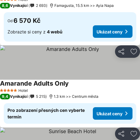
5 Počet hvězdiček
8,6
Vynikající
2 693
Famagusta, 15.5 km >> Ayia Napa
6 570 Kč
Od
Zobrazte si ceny z
4 webů
Ukázat ceny
Sdílet
Př
Amarande Adults Only
Ukázat ceny
Hotel
5 Počet hvězdiček
9,4
Vynikající
5 215
1.3 km >> Centrum města
Pro zobrazení přesných cen vyberte
Ukázat ceny
termín
Sdílet
Př