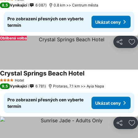
4 Počet hvězdiček
8,5
Vynikající
6 087
0.8 km >> Centrum města
Pro zobrazení přesných cen vyberte
Ukázat ceny
termín
Oblíbená volba
Sdílet
Př
Crystal Springs Beach Hotel
Ukázat ceny
Hotel
4 Počet hvězdiček
9,5
Vynikající
6 781
Protaras, 7.1 km >> Ayia Napa
Pro zobrazení přesných cen vyberte
Ukázat ceny
termín
Sdílet
Př