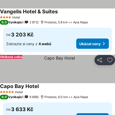
Vangelis Hotel & Suites
Ukázat ceny
Hotel
4 Počet hvězdiček
9,0
Vynikající
2 872
Protaras, 5.8 km >> Ayia Napa
3 203 Kč
Od
Zobrazte si ceny z
4 webů
Ukázat ceny
Oblíbená volba
Sdílet
Př
Capo Bay Hotel
Ukázat ceny
Hotel
5 Počet hvězdiček
9,0
Vynikající
6 668
Protaras, 6.0 km >> Ayia Napa
3 633 Kč
Od