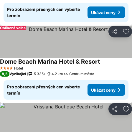
Pro zobrazení přesných cen vyberte
Ukázat ceny
termín
Oblíbená volba
Sdílet
Př
Dome Beach Marina Hotel & Resort
Ukázat ceny
Hotel
4 Počet hvězdiček
8,5
Vynikající
5 335
4.2 km >> Centrum města
Pro zobrazení přesných cen vyberte
Ukázat ceny
termín
Sdílet
Př