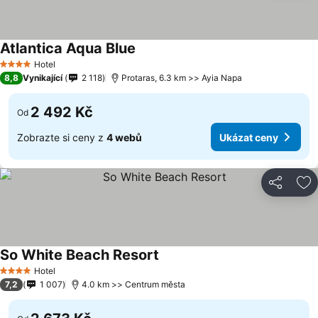
Atlantica Aqua Blue
Ukázat ceny
Hotel
4 Počet hvězdiček
8,8
Vynikající
2 118
Protaras, 6.3 km >> Ayia Napa
2 492 Kč
Od
Zobrazte si ceny z
4 webů
Ukázat ceny
Sdílet
Př
So White Beach Resort
Ukázat ceny
Hotel
4 Počet hvězdiček
7,2
1 007
4.0 km >> Centrum města