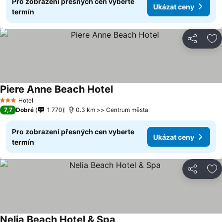
Pro zobrazení přesných cen vyberte
Ukázat ceny
termín
Sdílet
Př
Piere Anne Beach Hotel
Ukázat ceny
Hotel
3 Počet hvězdiček
7,7
Dobré
1 770
0.3 km >> Centrum města
Pro zobrazení přesných cen vyberte
Ukázat ceny
termín
Sdílet
Př
Nelia Beach Hotel & Spa