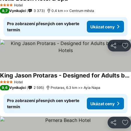
Ukázat ceny
Hotel
4 Počet hvězdiček
8,7
Vynikající
3 373
0.4 km >> Centrum města
Pro zobrazení přesných cen vyberte
Ukázat ceny
termín
Sdílet
Př
King Jason Protaras - Designed for Adults by Louis Hotels
Ukázat ceny
Hotel
4 Počet hvězdiček
9,6
Vynikající
2 595
Protaras, 6.3 km >> Ayia Napa
Pro zobrazení přesných cen vyberte
Ukázat ceny
termín
Sdílet
Př