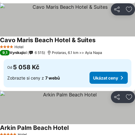
Sdílet
Př
Cavo Maris Beach Hotel & Suites
Ukázat ceny
Hotel
4 Počet hvězdiček
9,1
Vynikající
6 515
Protaras, 6.1 km >> Ayia Napa
5 058 Kč
Od
Zobrazte si ceny z
7 webů
Ukázat ceny
Sdílet
Př
Arkin Palm Beach Hotel
Ukázat ceny
Hotel