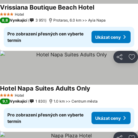
Vrissiana Boutique Beach Hotel
Ukázat ceny
Hotel
4 Počet hvězdiček
8,8
Vynikající
3 951
Protaras, 6.0 km >> Ayia Napa
Pro zobrazení přesných cen vyberte
Ukázat ceny
termín
Sdílet
Př
Hotel Napa Suites Adults Only
Ukázat ceny
Hotel
4 Počet hvězdiček
9,1
Vynikající
1 830
1.0 km >> Centrum města
Pro zobrazení přesných cen vyberte
Ukázat ceny
termín