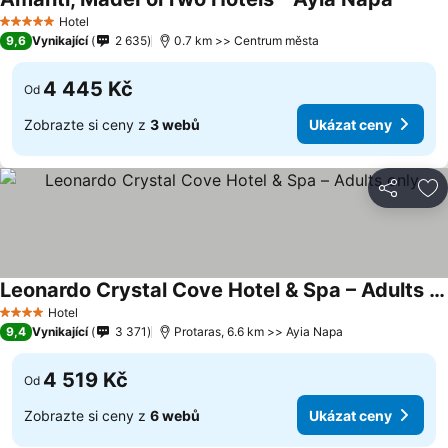
Ukázat
Hotel
5 Počet hvězdiček
9,6
Vynikající
2 635
0.7 km >> Centrum města
4 445 Kč
Od
Zobrazte si ceny z
3 webů
Ukázat ceny
Sdílet
Př
Leonardo Crystal Cove Hotel & Spa – Adults only
Ukázat ceny
Hotel
4 Počet hvězdiček
9,4
Vynikající
3 371
Protaras, 6.6 km >> Ayia Napa
4 519 Kč
Od
Zobrazte si ceny z
6 webů
Ukázat ceny