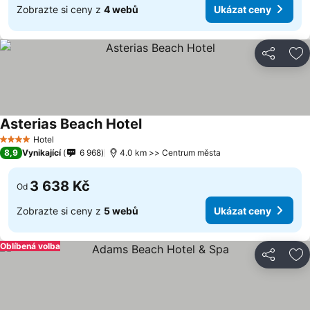
Zobrazte si ceny z
4 webů
Ukázat ceny
Sdílet
Př
Asterias Beach Hotel
Ukázat ceny
Hotel
4 Počet hvězdiček
8,9
Vynikající
6 968
4.0 km >> Centrum města
3 638 Kč
Od
Zobrazte si ceny z
5 webů
Ukázat ceny
Oblíbená volba
Sdílet
Př