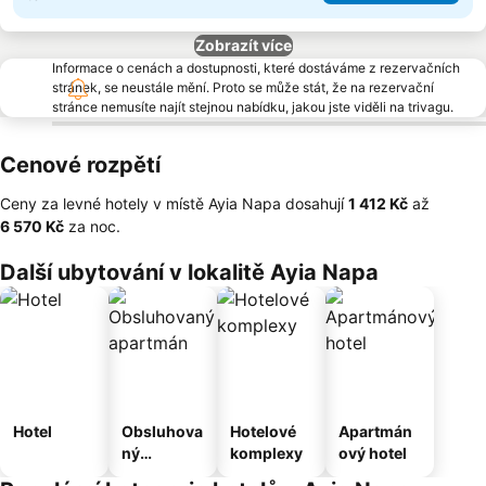
Zobrazít více
Informace o cenách a dostupnosti, které dostáváme z rezervačních
stránek, se neustále mění. Proto se může stát, že na rezervační
stránce nemusíte najít stejnou nabídku, jakou jste viděli na trivagu.
Cenové rozpětí
Ceny za levné hotely v místě Ayia Napa dosahují
‎1 412 Kč
až
‎6 570 Kč
za noc.
Další ubytování v lokalitě Ayia Napa
Hotel
Obsluhova
Hotelové
Apartmán
ný
komplexy
ový hotel
apartmán