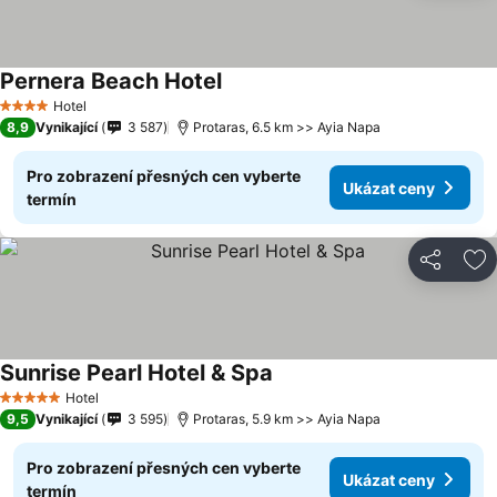
Pernera Beach Hotel
Ukázat ceny
Hotel
4 Počet hvězdiček
8,9
Vynikající
3 587
Protaras, 6.5 km >> Ayia Napa
Pro zobrazení přesných cen vyberte
Ukázat ceny
termín
Sdílet
Př
Sunrise Pearl Hotel & Spa
Ukázat ceny
Hotel
5 Počet hvězdiček
9,5
Vynikající
3 595
Protaras, 5.9 km >> Ayia Napa
Pro zobrazení přesných cen vyberte
Ukázat ceny
termín