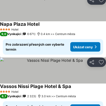
Sdílet
Př
Napa Plaza Hotel
Ukázat ceny
Hotel
4 Počet hvězdiček
9,0
Vynikající
6 671
0.4 km >> Centrum města
Pro zobrazení přesných cen vyberte
Ukázat ceny
termín
Sdílet
Př
Vassos Nissi Plage Hotel & Spa
Ukázat ceny
Hotel
4 Počet hvězdiček
8,7
Vynikající
2 323
3.0 km >> Centrum města