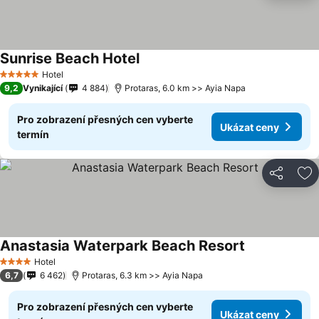
Sunrise Beach Hotel
Ukázat ceny
Hotel
5 Počet hvězdiček
9,2
Vynikající
4 884
Protaras, 6.0 km >> Ayia Napa
Pro zobrazení přesných cen vyberte
Ukázat ceny
termín
Sdílet
Př
Anastasia Waterpark Beach Resort
Ukázat ceny
Hotel
4 Počet hvězdiček
6,7
6 462
Protaras, 6.3 km >> Ayia Napa
Pro zobrazení přesných cen vyberte
Ukázat ceny