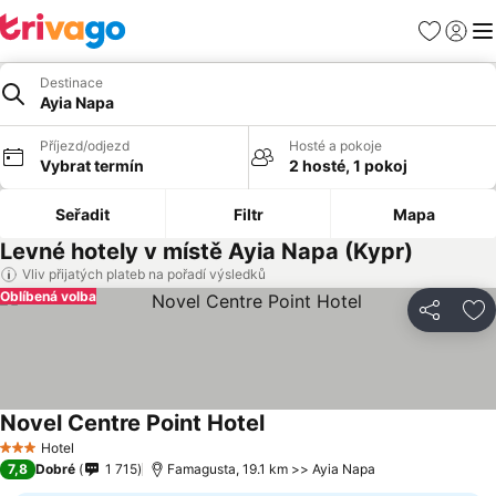
Oblíbené
Přihlási
Me
Destinace
Ayia Napa
Příjezd/odjezd
Hosté a pokoje
Vybrat termín
2 hosté, 1 pokoj
Seřadit
Filtr
Mapa
Levné hotely v místě Ayia Napa (Kypr)
Vliv přijatých plateb na pořadí výsledků
Oblíbená volba
Sdílet
Př
Novel Centre Point Hotel
Ukázat ceny
Hotel
3 Počet hvězdiček
7,8
Dobré
1 715
Famagusta, 19.1 km >> Ayia Napa