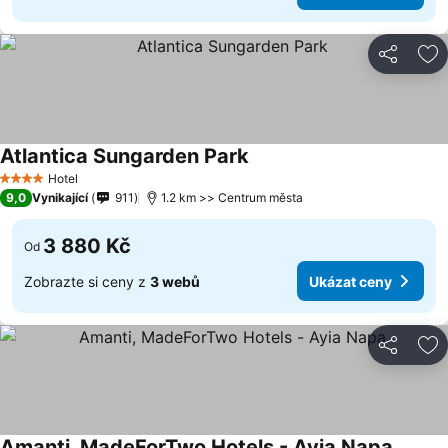
Sdílet
Př
Atlantica Sungarden Park
Ukázat ceny
Hotel
4 Počet hvězdiček
9,0
Vynikající
911
1.2 km >> Centrum města
3 880 Kč
Od
Zobrazte si ceny z
3 webů
Ukázat ceny
Sdílet
Př
Amanti, MadeForTwo Hotels - Ayia Napa