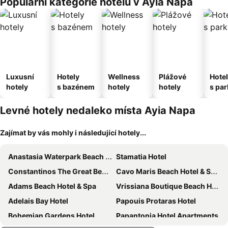
Populární kategorie hotelů v Ayia Napa
Luxusní
Hotely
Wellness
Plážové
Hote
hotely
s bazénem
hotely
hotely
s pa
ím
Levné hotely nedaleko místa Ayia Napa
Zajímat by vás mohly i následující hotely...
Anastasia Waterpark Beach Resort
Stamatia Hotel
Constantinos The Great Beach Hotel
Cavo Maris Beach Hotel & Suites
Adams Beach Hotel & Spa
Vrissiana Boutique Beach Hotel
Adelais Bay Hotel
Papouis Protaras Hotel
Bohemian Gardens Hotel
Papantonia Hotel Apartments