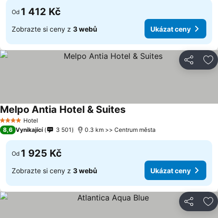
1 412 Kč
Od
Zobrazte si ceny z
3 webů
Ukázat ceny
Sdílet
Př
Melpo Antia Hotel & Suites
Ukázat ceny
Hotel
4 Počet hvězdiček
8,6
Vynikající
3 501
0.3 km >> Centrum města
1 925 Kč
Od
Zobrazte si ceny z
3 webů
Ukázat ceny
Sdílet
Př