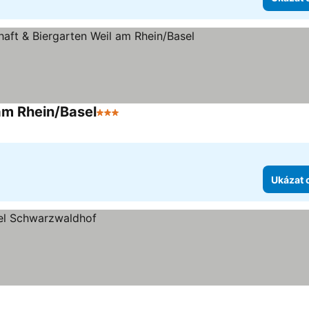
 am Rhein/Basel
3 Počet hvězdiček
Ukázat 