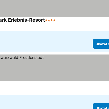
ark Erlebnis-Resort
4 Počet hvězdiček
Ukázat 
ček
Ukázat 