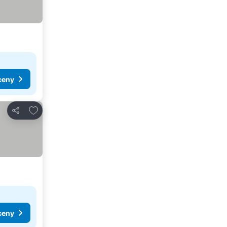
ceny
Přidat na seznam oblíbených hotelů
Sdílet
ceny