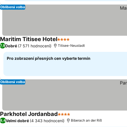
Oblíbená volba
Maritim Titisee Hotel
4 Počet hvězdiček
Dobré
(7 571 hodnocení)
7,9
Titisee-Neustadt
Pro zobrazení přesných cen vyberte termín
Oblíbená volba
Parkhotel Jordanbad
4 Počet hvězdiček
Velmi dobré
(4 343 hodnocení)
8,4
Biberach an der Riß