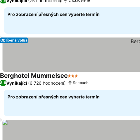
Vynikající
(751 hodnocení)
8,9
Enzklösterle
Pro zobrazení přesných cen vyberte termín
Oblíbená volba
Berghotel Mummelsee
3 Počet hvězdiček
Vynikající
(6 726 hodnocení)
8,8
Seebach
Pro zobrazení přesných cen vyberte termín