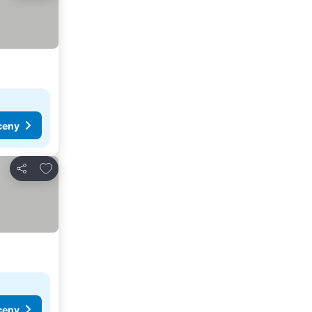
ceny
Přidat na seznam oblíbených hotelů
Sdílet
ceny