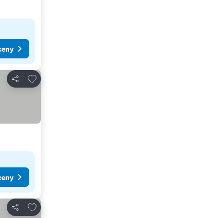
ceny
Přidat na seznam oblíbených hotelů
Sdílet
ceny
Přidat na seznam oblíbených hotelů
Sdílet