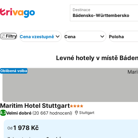
Destinace
Filtry
Cena vzestupně
Cena
Poloha
Levné hotely v místě Bád
Oblíbená volba
Maritim Hotel Stuttgart
4 Počet hvězdiček
Velmi dobré
(20 667 hodnocení)
8,3
Stuttgart
1 978 Kč
Od