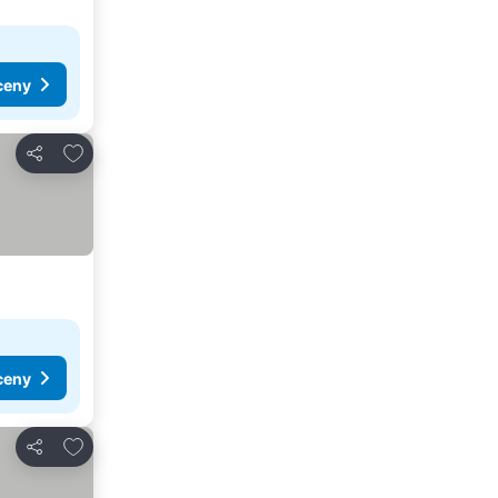
ceny
Přidat na seznam oblíbených hotelů
Sdílet
ceny
Přidat na seznam oblíbených hotelů
Sdílet