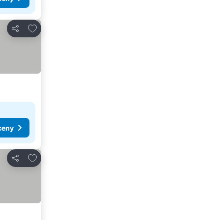
Přidat na seznam oblíbených hotelů
Sdílet
ceny
Přidat na seznam oblíbených hotelů
Sdílet