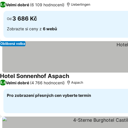
4 Počet hvězdiček
Velmi dobré
(6 109 hodnocení)
8,4
Ueberlingen
3 686 Kč
Od
Zobrazte si ceny z
6 webů
Oblíbená volba
Hotel Sonnenhof Aspach
Velmi dobré
(4 766 hodnocení)
8,4
Aspach
Pro zobrazení přesných cen vyberte termín