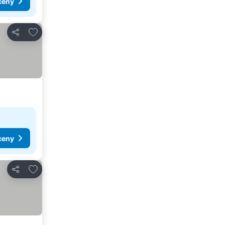
ceny
Přidat na seznam oblíbených hotelů
Sdílet
ceny
Přidat na seznam oblíbených hotelů
Sdílet