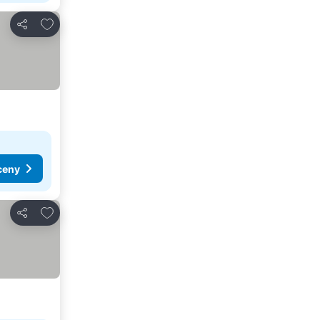
Přidat na seznam oblíbených hotelů
Sdílet
ceny
Přidat na seznam oblíbených hotelů
Sdílet