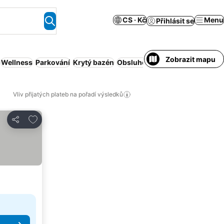
CS · Kč
Menu
Přihlásit se
Zobrazit mapu
Wellness
Parkování
Krytý bazén
Obsluhovaný apartmán
Sauna
Vliv přijatých plateb na pořadí výsledků
Přidat na seznam oblíbených hotelů
Sdílet