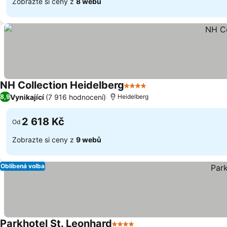
Zobrazte si ceny z
8 webů
NH Collection Heidelberg
4 Počet hvězdiček
Vynikající
(7 916 hodnocení)
8,9
Heidelberg
2 618 Kč
Od
Zobrazte si ceny z
9 webů
Oblíbená volba
Parkhotel St. Leonhard