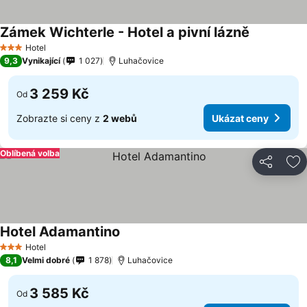
Zámek Wichterle - Hotel a pivní lázně
Hotel
3 Počet hvězdiček
9,3
Vynikající
1 027
Luhačovice
3 259 Kč
Od
Zobrazte si ceny z
2 webů
Ukázat ceny
Oblíbená volba
Sdílet
Př
Hotel Adamantino
Hotel
3 Počet hvězdiček
8,1
Velmi dobré
1 878
Luhačovice
3 585 Kč
Od