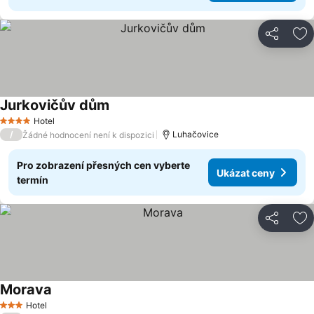
Sdílet
Př
Jurkovičův dům
Hotel
4 Počet hvězdiček
/
Luhačovice
Žádné hodnocení není k dispozici
Pro zobrazení přesných cen vyberte
Ukázat ceny
termín
Sdílet
Př
Morava
Hotel
3 Počet hvězdiček