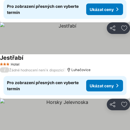
Pro zobrazení přesných cen vyberte
Ukázat ceny
termín
Sdílet
Př
Jestřabí
Hotel
3 Počet hvězdiček
/
Luhačovice
Žádné hodnocení není k dispozici
Pro zobrazení přesných cen vyberte
Ukázat ceny
termín
Sdílet
Př