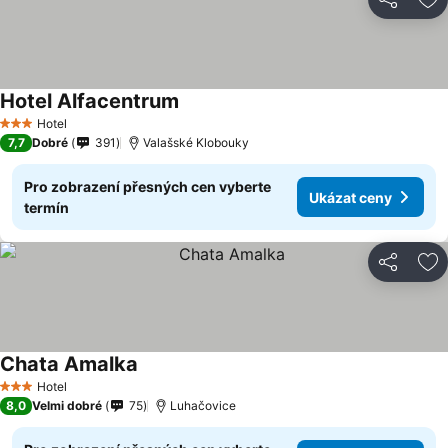
Sdílet
Př
Hotel Alfacentrum
Hotel
3 Počet hvězdiček
7,7
Dobré
391
Valašské Klobouky
Pro zobrazení přesných cen vyberte
Ukázat ceny
termín
Sdílet
Př
Chata Amalka
Hotel
3 Počet hvězdiček
8,0
Velmi dobré
75
Luhačovice