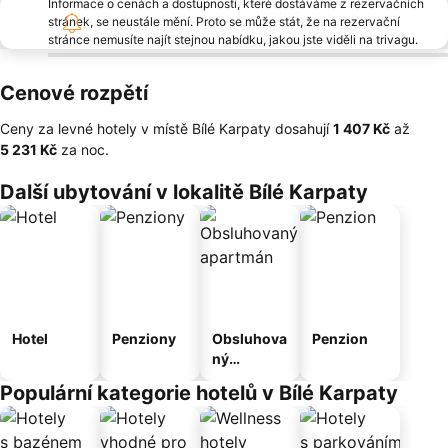
Informace o cenách a dostupnosti, které dostáváme z rezervačních
stránek, se neustále mění. Proto se může stát, že na rezervační
stránce nemusíte najít stejnou nabídku, jakou jste viděli na trivagu.
Cenové rozpětí
Ceny za levné hotely v místě Bílé Karpaty dosahují
‎1 407 Kč
až
‎5 231 Kč
za noc.
Další ubytování v lokalitě Bílé Karpaty
Hotel
Penziony
Obsluhova
Penzion
ný
apartmán
Populární kategorie hotelů v Bílé Karpaty