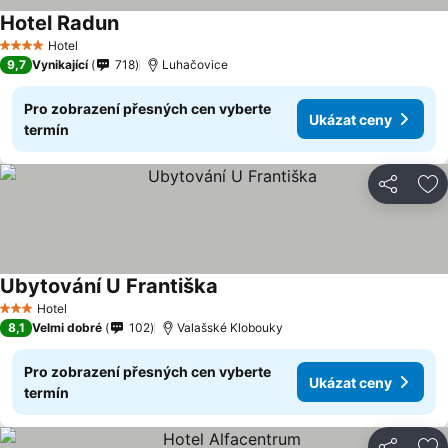
Hotel Radun
Hotel
4 Počet hvězdiček
9,7
Vynikající
718
Luhačovice
Pro zobrazení přesných cen vyberte
Ukázat ceny
termín
Sdílet
Př
Ubytování U Františka
Hotel
3 Počet hvězdiček
8,1
Velmi dobré
102
Valašské Klobouky
Pro zobrazení přesných cen vyberte
Ukázat ceny
termín