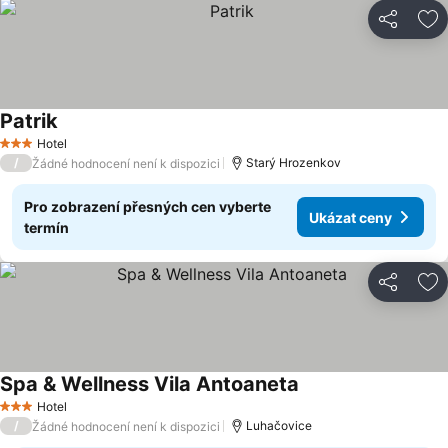
Sdílet
Př
Patrik
Hotel
3 Počet hvězdiček
/
Starý Hrozenkov
Žádné hodnocení není k dispozici
Pro zobrazení přesných cen vyberte
Ukázat ceny
termín
Sdílet
Př
Spa & Wellness Vila Antoaneta
Hotel
3 Počet hvězdiček
/
Luhačovice
Žádné hodnocení není k dispozici