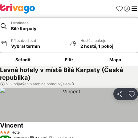
Oblíbené
Přihlási
Me
Destinace
Bílé Karpaty
Příjezd/odjezd
Hosté a pokoje
Vybrat termín
2 hosté, 1 pokoj
Seřadit
Filtr
Mapa
Levné hotely v místě Bílé Karpaty (Česká
republika)
Vliv přijatých plateb na pořadí výsledků
Sdílet
Př
Vincent
Hotel
3 Počet hvězdiček