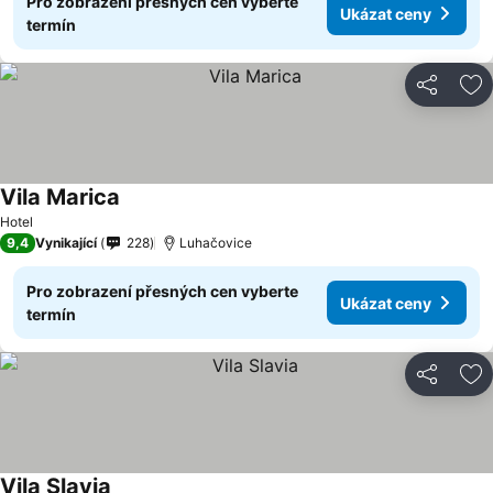
Pro zobrazení přesných cen vyberte
Ukázat ceny
termín
Sdílet
Př
Vila Marica
Hotel
9,4
Vynikající
228
Luhačovice
Pro zobrazení přesných cen vyberte
Ukázat ceny
termín
Sdílet
Př
Vila Slavia