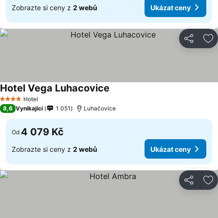
Zobrazte si ceny z
2 webů
Ukázat ceny
Sdílet
Př
Hotel Vega Luhacovice
Hotel
4 Počet hvězdiček
8,6
Vynikající
1 051
Luhačovice
4 079 Kč
Od
Zobrazte si ceny z
2 webů
Ukázat ceny
Sdílet
Př