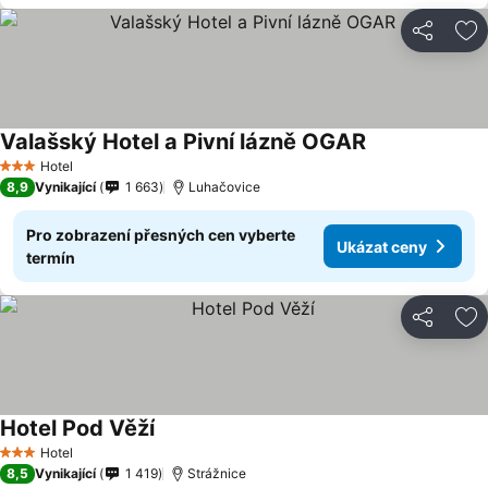
Sdílet
Př
Valašský Hotel a Pivní lázně OGAR
Hotel
3 Počet hvězdiček
8,9
Vynikající
1 663
Luhačovice
Pro zobrazení přesných cen vyberte
Ukázat ceny
termín
Sdílet
Př
Hotel Pod Věží
Hotel
3 Počet hvězdiček
8,5
Vynikající
1 419
Strážnice