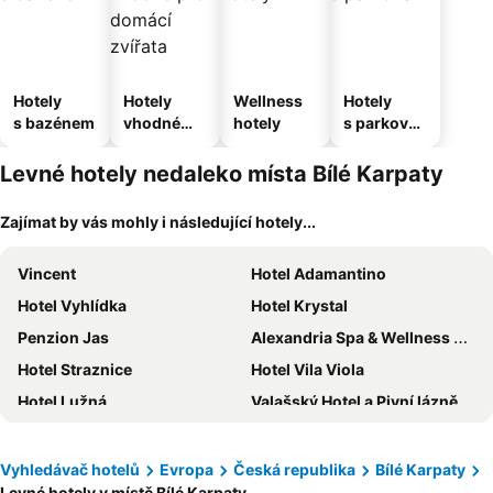
Hotely
Hotely
Wellness
Hotely
s bazénem
vhodné
hotely
s parkován
pro
ím
domácí
Levné hotely nedaleko místa Bílé Karpaty
zvířata
Zajímat by vás mohly i následující hotely...
Vincent
Hotel Adamantino
Hotel Vyhlídka
Hotel Krystal
Penzion Jas
Alexandria Spa & Wellness Hotel
Hotel Straznice
Hotel Vila Viola
Hotel Lužná
Valašský Hotel a Pivní lázně OGAR
Horský hotel Jelenovská s bazénem v ceně
Zámek Wichterle - Hotel a pivní lázně
Hotel Pod Věží
Hotel Ambra
Vyhledávač hotelů
Evropa
Česká republika
Bílé Karpaty
Levné hotely v místě Bílé Karpaty