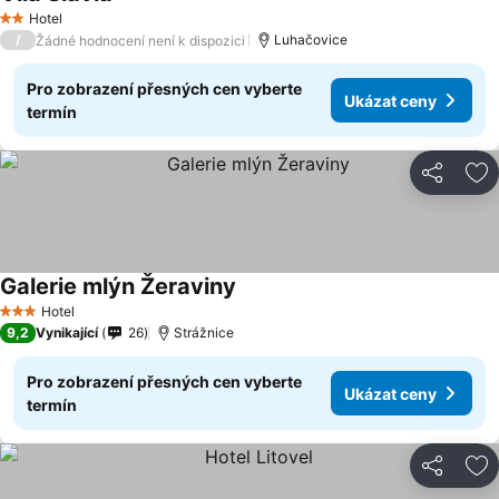
Hotel
2 Počet hvězdiček
/
Luhačovice
Žádné hodnocení není k dispozici
Pro zobrazení přesných cen vyberte
Ukázat ceny
termín
Sdílet
Př
Galerie mlýn Žeraviny
Hotel
3 Počet hvězdiček
9,2
Vynikající
26
Strážnice
Pro zobrazení přesných cen vyberte
Ukázat ceny
termín
Sdílet
Př