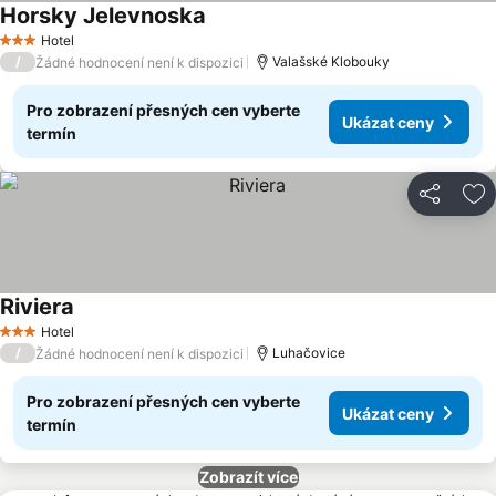
Horsky Jelevnoska
Hotel
3 Počet hvězdiček
/
Valašské Klobouky
Žádné hodnocení není k dispozici
Pro zobrazení přesných cen vyberte
Ukázat ceny
termín
Sdílet
Př
Riviera
Hotel
3 Počet hvězdiček
/
Luhačovice
Žádné hodnocení není k dispozici
Pro zobrazení přesných cen vyberte
Ukázat ceny
termín
Zobrazít více