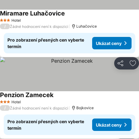
Miramare Luhačovice
Hotel
3 Počet hvězdiček
/
Luhačovice
Žádné hodnocení není k dispozici
Pro zobrazení přesných cen vyberte
Ukázat ceny
termín
Sdílet
Př
Penzion Zamecek
Hotel
3 Počet hvězdiček
/
Bojkovice
Žádné hodnocení není k dispozici
Pro zobrazení přesných cen vyberte
Ukázat ceny
termín