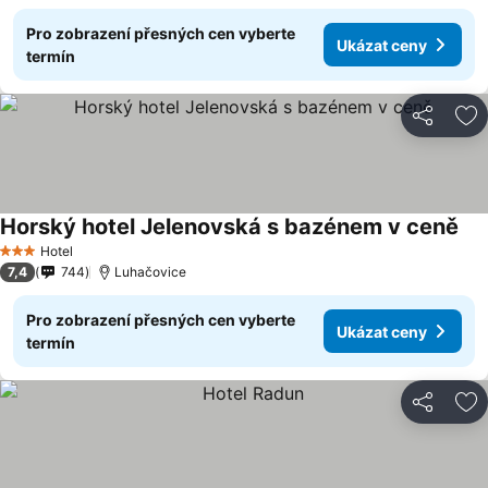
Pro zobrazení přesných cen vyberte
Ukázat ceny
termín
Sdílet
Př
Horský hotel Jelenovská s bazénem v ceně
Hotel
3 Počet hvězdiček
7,4
744
Luhačovice
Pro zobrazení přesných cen vyberte
Ukázat ceny
termín
Sdílet
Př