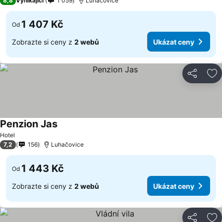
8,8
Vynikající
1 059
Luhačovice
1 407 Kč
Od
Zobrazte si ceny z
2 webů
Ukázat ceny
Sdílet
Př
Penzion Jas
Hotel
7,2
156
Luhačovice
1 443 Kč
Od
Zobrazte si ceny z
2 webů
Ukázat ceny