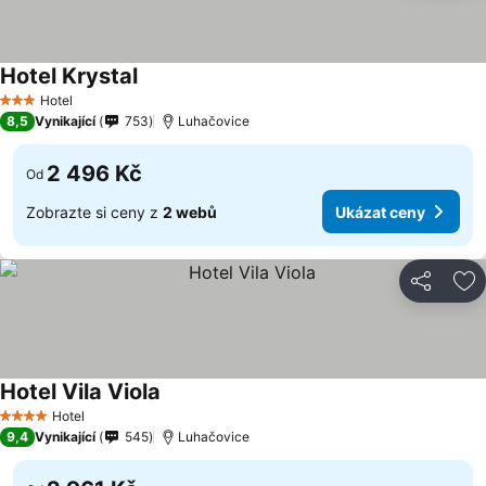
Hotel Krystal
Hotel
3 Počet hvězdiček
8,5
Vynikající
753
Luhačovice
2 496 Kč
Od
Zobrazte si ceny z
2 webů
Ukázat ceny
Sdílet
Př
Hotel Vila Viola
Hotel
4 Počet hvězdiček
9,4
Vynikající
545
Luhačovice