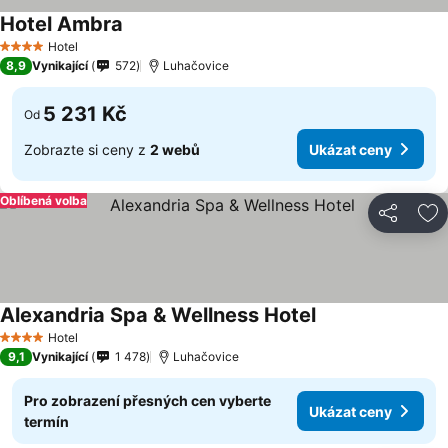
Hotel Ambra
Hotel
4 Počet hvězdiček
8,9
Vynikající
572
Luhačovice
5 231 Kč
Od
Zobrazte si ceny z
2 webů
Ukázat ceny
Oblíbená volba
Sdílet
Př
Alexandria Spa & Wellness Hotel
Hotel
4 Počet hvězdiček
9,1
Vynikající
1 478
Luhačovice
Pro zobrazení přesných cen vyberte
Ukázat ceny
termín