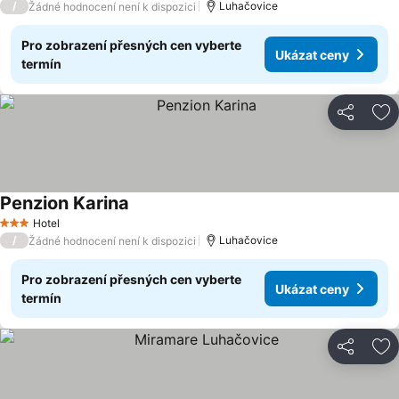
/
Luhačovice
Žádné hodnocení není k dispozici
Pro zobrazení přesných cen vyberte
Ukázat ceny
termín
Sdílet
Př
Penzion Karina
Hotel
3 Počet hvězdiček
/
Luhačovice
Žádné hodnocení není k dispozici
Pro zobrazení přesných cen vyberte
Ukázat ceny
termín
Sdílet
Př