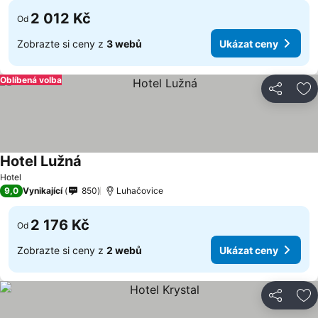
2 012 Kč
Od
Zobrazte si ceny z
3 webů
Ukázat ceny
Oblíbená volba
Sdílet
Př
Hotel Lužná
Hotel
9,0
Vynikající
850
Luhačovice
2 176 Kč
Od
Zobrazte si ceny z
2 webů
Ukázat ceny
Sdílet
Př