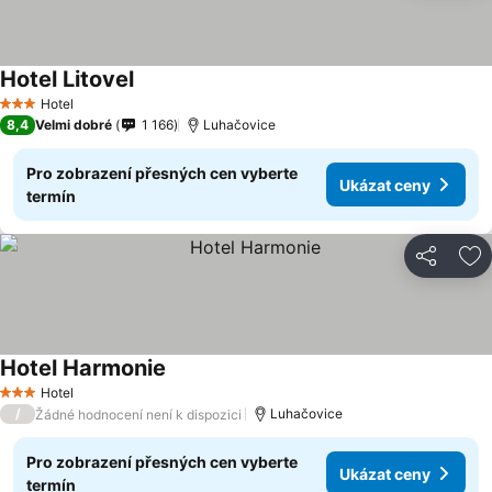
Hotel Litovel
Hotel
3 Počet hvězdiček
8,4
Velmi dobré
1 166
Luhačovice
Pro zobrazení přesných cen vyberte
Ukázat ceny
termín
Sdílet
Př
Hotel Harmonie
Hotel
3 Počet hvězdiček
/
Luhačovice
Žádné hodnocení není k dispozici
Pro zobrazení přesných cen vyberte
Ukázat ceny
termín