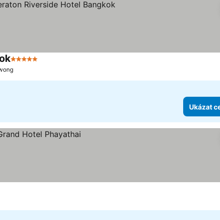
kok
5 Počet hvězdiček
Ukázat ceny
awong
Ukázat c