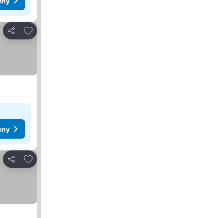
eny
Přidat na seznam oblíbených hotelů
Sdílet
eny
Přidat na seznam oblíbených hotelů
Sdílet