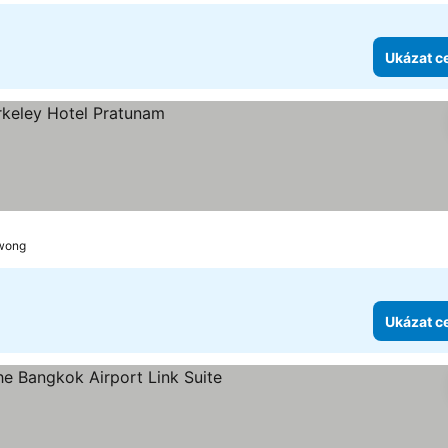
Ukázat c
awong
Ukázat c