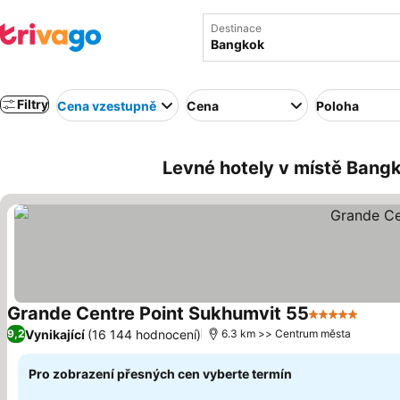
Destinace
Filtry
Cena vzestupně
Cena
Poloha
Levné hotely v místě Bang
Grande Centre Point Sukhumvit 55
5 Počet hvěz
Ukáza
Vynikající
(16 144 hodnocení)
9,2
6.3 km >> Centrum města
Pro zobrazení přesných cen vyberte termín