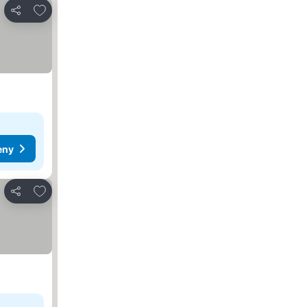
Přidat na seznam oblíbených hotelů
Sdílet
eny
Přidat na seznam oblíbených hotelů
Sdílet