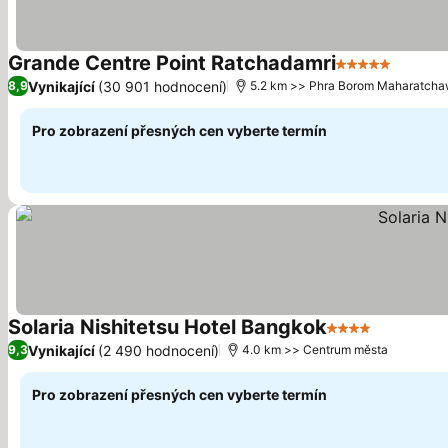
Grande Centre Point Ratchadamri
5 Počet hvězd
Ukázat
Vynikající
(30 901 hodnocení)
8,9
5.2 km >> Phra Borom Maharatch
Pro zobrazení přesných cen vyberte termín
Solaria Nishitetsu Hotel Bangkok
4 Počet hvězdi
Ukázat c
Vynikající
(2 490 hodnocení)
9,3
4.0 km >> Centrum města
Pro zobrazení přesných cen vyberte termín