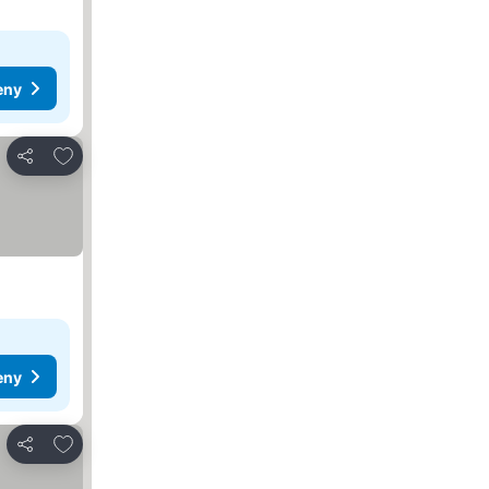
eny
Přidat na seznam oblíbených hotelů
Sdílet
eny
Přidat na seznam oblíbených hotelů
Sdílet