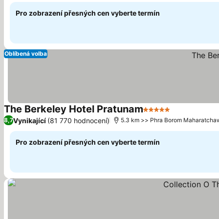
Pro zobrazení přesných cen vyberte termín
Oblíbená volba
The Berkeley Hotel Pratunam
5 Počet hvězdiček
Ukázat ceny
Vynikající
(81 770 hodnocení)
8,7
5.3 km >> Phra Borom Maharatch
Pro zobrazení přesných cen vyberte termín