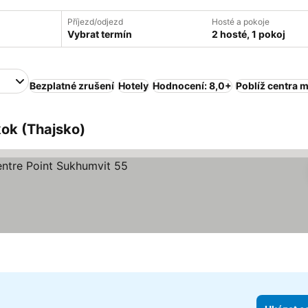
Příjezd/odjezd
Hosté a pokoje
Vybrat termín
2 hosté, 1 pokoj
Bezplatné zrušení
Hotely
Hodnocení: 8,0+
Poblíž centra 
kok (Thajsko)
diček
t ceny