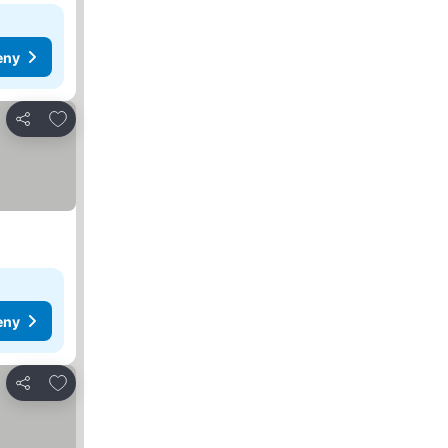
eny
Přidat na seznam oblíbených hotelů
Sdílet
eny
Přidat na seznam oblíbených hotelů
Sdílet