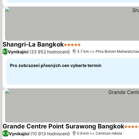
Shangri-La Bangkok
5 Počet hvězdiček
Ukázat ceny
Vynikající
(33 952 hodnocení)
9,1
3.7 km >> Phra Borom Maharatch
Pro zobrazení přesných cen vyberte termín
Grande Centre Point Surawong Bangkok
5 Poč
Vynikající
(10 913 hodnocení)
9,5
0.6 km >> Centrum města