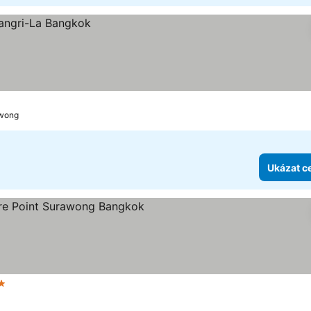
awong
Ukázat c
et hvězdiček
Ukázat ceny