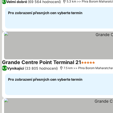
Velmi dobré
(69 564 hodnocení)
8,1
5.3 km >> Phra Borom Maharat
Pro zobrazení přesných cen vyberte termín
Grande Centre Point Terminal 21
5 Počet hvězdič
Ukázat 
Vynikající
(33 805 hodnocení)
9,0
7.5 km >> Phra Borom Maharatch
Pro zobrazení přesných cen vyberte termín