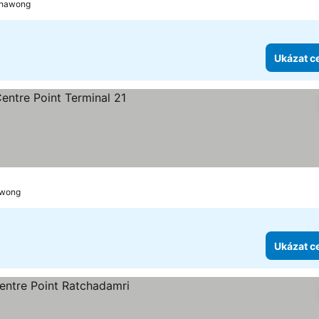
chawong
Ukázat c
ek
ceny
awong
Ukázat c