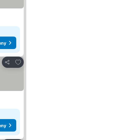
eny
Přidat na seznam oblíbených hotelů
Sdílet
eny