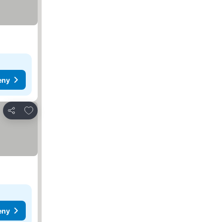
eny
Přidat na seznam oblíbených hotelů
Sdílet
eny