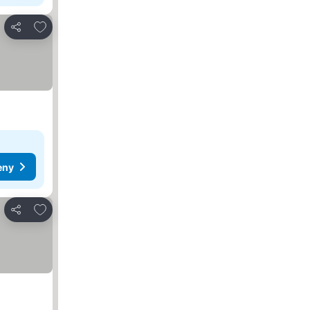
Přidat na seznam oblíbených hotelů
Sdílet
eny
Přidat na seznam oblíbených hotelů
Sdílet