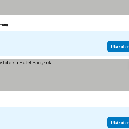
iček
 ceny
awong
Ukázat c
ček
eny
Ukázat c