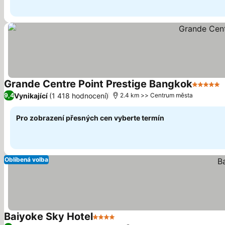
Grande Centre Point Prestige Bangkok
5 Počet
Vynikající
(1 418 hodnocení)
9,4
2.4 km >> Centrum města
Pro zobrazení přesných cen vyberte termín
Oblíbená volba
Baiyoke Sky Hotel
4 Počet hvězdiček
Ukázat ceny