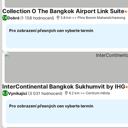
Collection O The Bangkok Airport Link Suite
3
Dobré
(1 158 hodnocení)
7,6
5.8 km >> Phra Borom Maharatchawong
Pro zobrazení přesných cen vyberte termín
InterContinental Bangkok Sukhumvit by IHG
5
Vynikající
(3 031 hodnocení)
9,2
6.2 km >> Centrum města
Pro zobrazení přesných cen vyberte termín