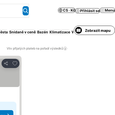
CS · Kč
Menu
Přihlásit se
Zobrazit mapu
města
Snídaně v ceně
Bazén
Klimatizace
Wi-Fi
Hotelový komplex
Vliv přijatých plateb na pořadí výsledků
Přidat na seznam oblíbených hotelů
Sdílet