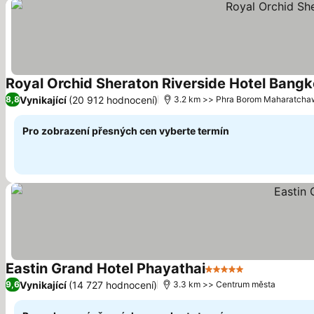
Royal Orchid Sheraton Riverside Hotel Bang
Vynikající
(20 912 hodnocení)
8,8
3.2 km >> Phra Borom Maharatch
Pro zobrazení přesných cen vyberte termín
Eastin Grand Hotel Phayathai
5 Počet hvězdiček
Ukázat ceny
Vynikající
(14 727 hodnocení)
9,6
3.3 km >> Centrum města