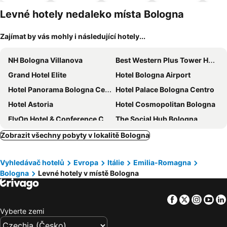
pro
ím
domácí
Levné hotely nedaleko místa Bologna
zvířata
Zajímat by vás mohly i následující hotely...
NH Bologna Villanova
Best Western Plus Tower Hotel Bologna
Grand Hotel Elite
Hotel Bologna Airport
Hotel Panorama Bologna Centro
Hotel Palace Bologna Centro
Hotel Astoria
Hotel Cosmopolitan Bologna
FlyOn Hotel & Conference Center
The Social Hub Bologna
marconi 22 rooms
Hotel Il Guercino
Zobrazit všechny pobyty v lokalitě Bologna
The Sydney Hotel
Il Canale Hotel
Vyhledávač hotelů
Evropa
Itálie
Emilia-Romagna
Holiday Inn Bologna - Fiera by IHG
Hotel Internazionale
Bologna
Levné hotely v místě Bologna
Suite Hotel Elite
Savhotel Fiera Bologna
Hotel Centrale
Royal Hotel Carlton
Facebook
Twitter
Insta
Yo
Hotel Marco Polo SELF CHEK-IN
Savoia Hotel Regency
Vyberte zemi
Hotel Maggiore
Mitico Hotel & Natural Spa