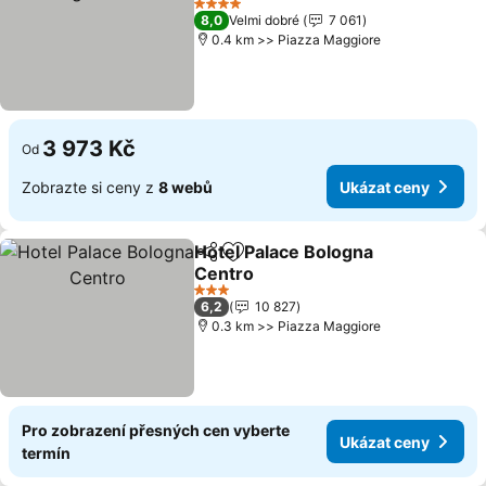
Ukázat ceny
4 Počet hvězdiček
8,0
Velmi dobré
7 061
0.4 km >> Piazza Maggiore
3 973 Kč
Od
Zobrazte si ceny z
8 webů
Ukázat ceny
Hotel Palace Bologna
Sdílet
Přidat na seznam oblíbených h
Centro
Ukázat ceny
3 Počet hvězdiček
6,2
10 827
0.3 km >> Piazza Maggiore
Pro zobrazení přesných cen vyberte
Ukázat ceny
termín