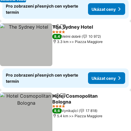
Pro zobrazení přesných cen vyberte
Ukázat ceny
termín
The Sydney Hotel
Sdílet
Přidat na seznam oblíbených h
Ukázat 
4 Počet hvězdiček
8,4
Velmi dobré
10 972
3.3 km >> Piazza Maggiore
Pro zobrazení přesných cen vyberte
Ukázat ceny
termín
Hotel Cosmopolitan
Sdílet
Přidat na seznam oblíbených h
Bologna
Ukázat ceny
4 Počet hvězdiček
8,6
Vynikající
17 818
5.4 km >> Piazza Maggiore