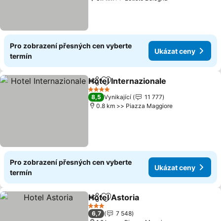
Pro zobrazení přesných cen vyberte
Ukázat ceny
termín
Hotel Internazionale
Sdílet
Přidat na seznam oblíbených h
Ukáza
4 Počet hvězdiček
8,5
Vynikající
11 777
0.8 km >> Piazza Maggiore
Pro zobrazení přesných cen vyberte
Ukázat ceny
termín
Hotel Astoria
Sdílet
Přidat na seznam oblíbených h
Ukázat ceny
3 Počet hvězdiček
6,7
7 548