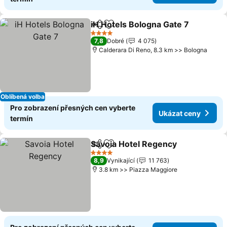
iH Hotels Bologna Gate 7
Sdílet
Přidat na seznam oblíbených h
U
4 Počet hvězdiček
7,8
Dobré
4 075
Calderara Di Reno, 8.3 km >> Bologna
Oblíbená volba
Pro zobrazení přesných cen vyberte
Ukázat ceny
termín
Savoia Hotel Regency
Sdílet
Přidat na seznam oblíbených h
Ukáz
4 Počet hvězdiček
8,9
Vynikající
11 763
3.8 km >> Piazza Maggiore