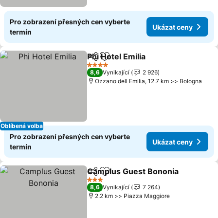
Pro zobrazení přesných cen vyberte
Ukázat ceny
termín
Phi Hotel Emilia
Sdílet
Přidat na seznam oblíbených h
Ukázat ce
4 Počet hvězdiček
8,6
Vynikající
2 926
Ozzano dell Emilia, 12.7 km >> Bologna
Oblíbená volba
Pro zobrazení přesných cen vyberte
Ukázat ceny
termín
Camplus Guest Bononia
Sdílet
Přidat na seznam oblíbených h
Uk
3 Počet hvězdiček
8,6
Vynikající
7 264
2.2 km >> Piazza Maggiore