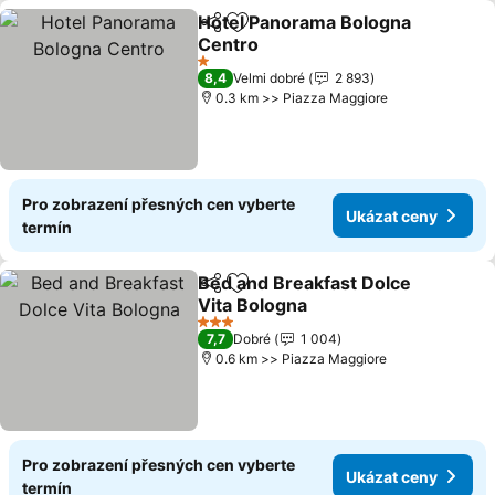
Hotel Panorama Bologna
Sdílet
Přidat na seznam oblíbených h
Centro
Ukázat ceny
1 Počet hvězdiček
8,4
Velmi dobré
2 893
0.3 km >> Piazza Maggiore
Pro zobrazení přesných cen vyberte
Ukázat ceny
termín
Bed and Breakfast Dolce
Sdílet
Přidat na seznam oblíbených h
Vita Bologna
Ukázat ceny
3 Počet hvězdiček
7,7
Dobré
1 004
0.6 km >> Piazza Maggiore
Pro zobrazení přesných cen vyberte
Ukázat ceny
termín