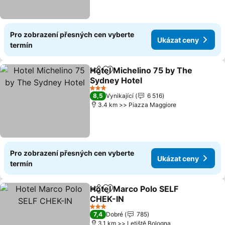
Pro zobrazení přesných cen vyberte
Ukázat ceny
termín
Hotel Michelino 75 by The
Sdílet
Přidat na seznam oblíbených h
Sydney Hotel
Ukázat ceny
3 Počet hvězdiček
8,5
Vynikající
6 516
3.4 km >> Piazza Maggiore
Pro zobrazení přesných cen vyberte
Ukázat ceny
termín
Hotel Marco Polo SELF
Sdílet
Přidat na seznam oblíbených h
CHEK-IN
Ukázat ceny
3 Počet hvězdiček
7,4
Dobré
785
3.1 km >> Letiště Bologna