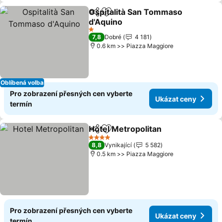
Ospitalità San Tommaso
Sdílet
Přidat na seznam oblíbených h
d'Aquino
Ukázat ceny
1 Počet hvězdiček
7,8
Dobré
4 181
0.6 km >> Piazza Maggiore
Oblíbená volba
Pro zobrazení přesných cen vyberte
Ukázat ceny
termín
Hotel Metropolitan
Sdílet
Přidat na seznam oblíbených h
Ukázat
4 Počet hvězdiček
8,8
Vynikající
5 582
0.5 km >> Piazza Maggiore
Pro zobrazení přesných cen vyberte
Ukázat ceny
termín