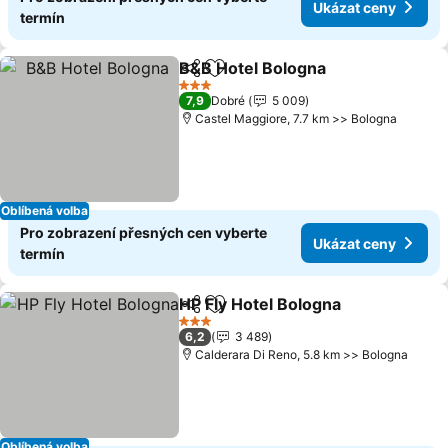
Ukázat ceny
termín
B&B Hotel Bologna
Sdílet
Přidat na seznam oblíbených h
Ukázat
3 Počet hvězdiček
7,9
Dobré
5 009
Castel Maggiore, 7.7 km >> Bologna
Oblíbená volba
Pro zobrazení přesných cen vyberte
Ukázat ceny
termín
HP Fly Hotel Bologna
Sdílet
Přidat na seznam oblíbených h
Ukáza
3 Počet hvězdiček
6,2
3 489
Calderara Di Reno, 5.8 km >> Bologna
Oblíbená volba