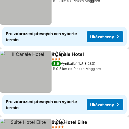
1.2 km >> Piazza Maggiore
Pro zobrazení přesných cen vyberte
Ukázat ceny
termín
Il Canale Hotel
Sdílet
Přidat na seznam oblíbených h
Ukázat cen
3 Počet hvězdiček
8,6
Vynikající
3 230
0.5 km >> Piazza Maggiore
Pro zobrazení přesných cen vyberte
Ukázat ceny
termín
Suite Hotel Elite
Sdílet
Přidat na seznam oblíbených h
Ukázat ce