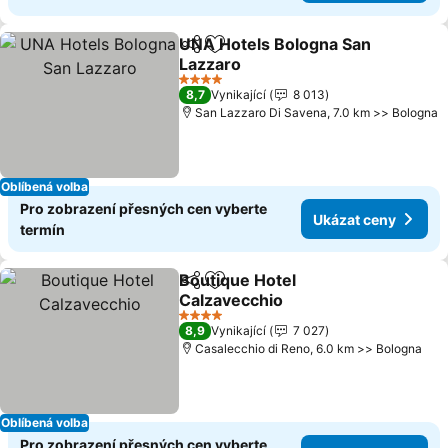
UNA Hotels Bologna San
Sdílet
Přidat na seznam oblíbených h
Lazzaro
Ukázat ceny
4 Počet hvězdiček
8,7
Vynikající
8 013
San Lazzaro Di Savena, 7.0 km >> Bologna
Oblíbená volba
Pro zobrazení přesných cen vyberte
Ukázat ceny
termín
Boutique Hotel
Sdílet
Přidat na seznam oblíbených h
Calzavecchio
Ukázat ceny
4 Počet hvězdiček
8,9
Vynikající
7 027
Casalecchio di Reno, 6.0 km >> Bologna
Oblíbená volba
Pro zobrazení přesných cen vyberte