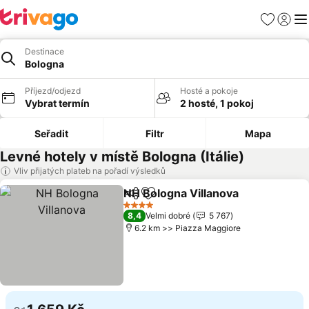
Oblíbené
Přihlási
Me
Destinace
Bologna
Příjezd/odjezd
Hosté a pokoje
Vybrat termín
2 hosté, 1 pokoj
Seřadit
Filtr
Mapa
Levné hotely v místě Bologna (Itálie)
Vliv přijatých plateb na pořadí výsledků
NH Bologna Villanova
Sdílet
Přidat na seznam oblíbených h
Ukáz
4 Počet hvězdiček
8,4
Velmi dobré
5 767
6.2 km >> Piazza Maggiore