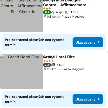
Buon Hotel Bologna
Sdílet
Přidat na seznam oblíbených h
Centro - Affittacamere -
Self Check-In
Ukázat ceny
3 Počet hvězdiček
8,7
Vynikající
1 533
0.3 km >> Piazza Maggiore
Pro zobrazení přesných cen vyberte
Ukázat ceny
termín
Grand Hotel Elite
Sdílet
Přidat na seznam oblíbených h
Ukázat c
4 Počet hvězdiček
7,2
5 537
2.0 km >> Piazza Maggiore
Pro zobrazení přesných cen vyberte
Ukázat ceny
termín