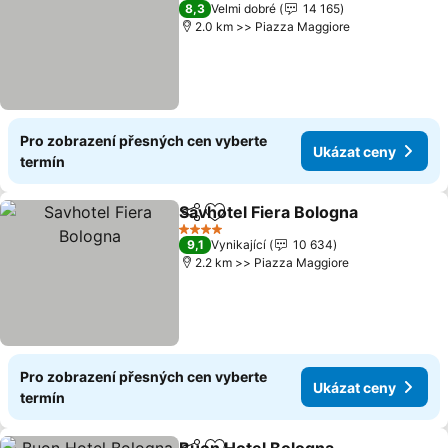
4 Počet hvězdiček
8,3
Velmi dobré
14 165
2.0 km >> Piazza Maggiore
Pro zobrazení přesných cen vyberte
Ukázat ceny
termín
Savhotel Fiera Bologna
Sdílet
Přidat na seznam oblíbených h
Uká
4 Počet hvězdiček
9,1
Vynikající
10 634
2.2 km >> Piazza Maggiore
Pro zobrazení přesných cen vyberte
Ukázat ceny
termín