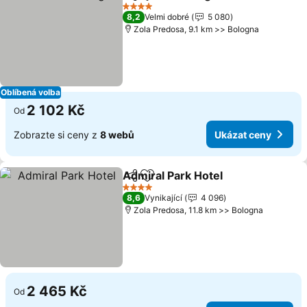
Sdílet
Přidat na seznam oblíbených h
Ukázat
4 Počet hvězdiček
8,2
Velmi dobré
5 080
Zola Predosa, 9.1 km >> Bologna
Oblíbená volba
2 102 Kč
Od
Zobrazte si ceny z
8 webů
Ukázat ceny
Admiral Park Hotel
Sdílet
Přidat na seznam oblíbených h
Ukázat
4 Počet hvězdiček
8,6
Vynikající
4 096
Zola Predosa, 11.8 km >> Bologna
2 465 Kč
Od