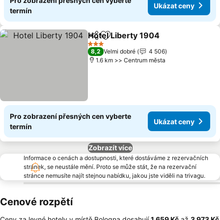
Pro zobrazení přesných cen vyberte
Ukázat ceny
termín
Hotel Liberty 1904
Sdílet
Přidat na seznam oblíbených h
Ukázat
3 Počet hvězdiček
8,2
Velmi dobré
4 506
1.6 km >> Centrum města
Pro zobrazení přesných cen vyberte
Ukázat ceny
termín
Zobrazít více
Informace o cenách a dostupnosti, které dostáváme z rezervačních
stránek, se neustále mění. Proto se může stát, že na rezervační
stránce nemusíte najít stejnou nabídku, jakou jste viděli na trivagu.
Cenové rozpětí
Ceny za levné hotely v místě Bologna dosahují
‎1 659 Kč
až
‎3 973 Kč