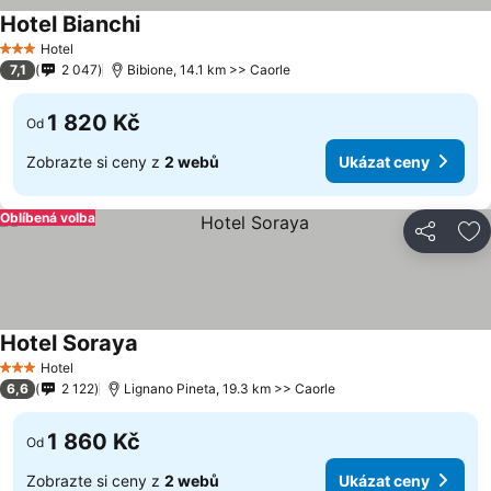
Hotel Bianchi
Hotel
3 Počet hvězdiček
7,1
2 047
Bibione, 14.1 km >> Caorle
1 820 Kč
Od
Zobrazte si ceny z
2 webů
Ukázat ceny
Oblíbená volba
Sdílet
Př
Hotel Soraya
Hotel
3 Počet hvězdiček
6,6
2 122
Lignano Pineta, 19.3 km >> Caorle
1 860 Kč
Od
Zobrazte si ceny z
2 webů
Ukázat ceny