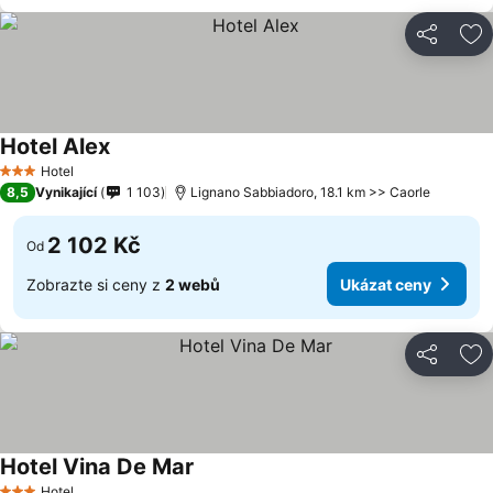
Sdílet
Př
Hotel Alex
Hotel
3 Počet hvězdiček
8,5
Vynikající
1 103
Lignano Sabbiadoro, 18.1 km >> Caorle
2 102 Kč
Od
Zobrazte si ceny z
2 webů
Ukázat ceny
Sdílet
Př
Hotel Vina De Mar
Hotel