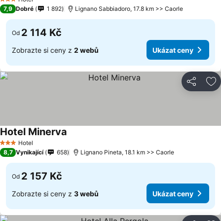
3 Počet hvězdiček
7,9
Dobré
1 892
Lignano Sabbiadoro, 17.8 km >> Caorle
2 114 Kč
Od
Zobrazte si ceny z
2 webů
Ukázat ceny
Sdílet
Př
Hotel Minerva
Hotel
3 Počet hvězdiček
8,7
Vynikající
658
Lignano Pineta, 18.1 km >> Caorle
2 157 Kč
Od
Zobrazte si ceny z
3 webů
Ukázat ceny