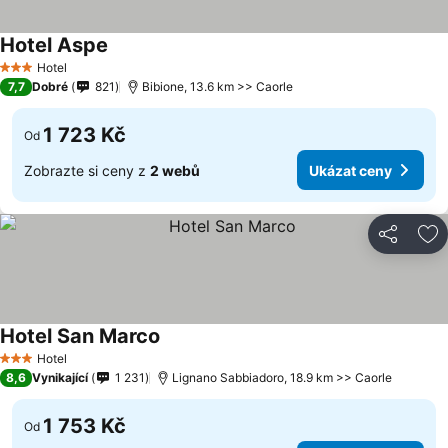
Hotel Aspe
Hotel
3 Počet hvězdiček
7,7
Dobré
821
Bibione, 13.6 km >> Caorle
1 723 Kč
Od
Zobrazte si ceny z
2 webů
Ukázat ceny
Sdílet
Př
Hotel San Marco
Hotel
3 Počet hvězdiček
8,6
Vynikající
1 231
Lignano Sabbiadoro, 18.9 km >> Caorle
1 753 Kč
Od