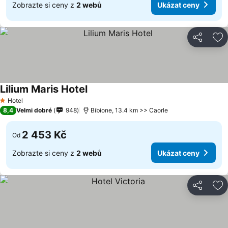
Zobrazte si ceny z
2 webů
Ukázat ceny
Sdílet
Př
Lilium Maris Hotel
Hotel
1 Počet hvězdiček
8,4
Velmi dobré
948
Bibione, 13.4 km >> Caorle
2 453 Kč
Od
Zobrazte si ceny z
2 webů
Ukázat ceny
Sdílet
Př