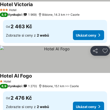
Hotel Victoria
Hotel
3 Počet hvězdiček
8,9
Vynikající
1 969
Bibione, 14.3 km >> Caorle
2 463 Kč
Od
Zobrazte si ceny z
2 webů
Ukázat ceny
Sdílet
Př
Hotel Al Fogo
Hotel
1 Počet hvězdiček
8,9
Vynikající
1 270
Bibione, 15.1 km >> Caorle
2 476 Kč
Od
Zobrazte si ceny z
2 webů
Ukázat ceny