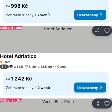
998 Kč
Od
Zobrazte si ceny z
7 webů
Ukázat ceny
Oblíbená volba
Sdílet
Př
Hotel Adriatico
Hotel
1 Počet hvězdiček
6,4
3 142
Bibione, 13.5 km >> Caorle
1 242 Kč
Od
Zobrazte si ceny z
2 webů
Ukázat ceny
Oblíbená volba
Sdílet
Př