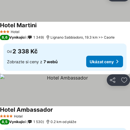
Hotel Martini
Hotel
3 Počet hvězdiček
8,6
Vynikající
1 349
Lignano Sabbiadoro, 19.3 km >> Caorle
2 338 Kč
Od
Zobrazte si ceny z
7 webů
Ukázat ceny
Sdílet
Př
Hotel Ambassador
Hotel
4 Počet hvězdiček
8,5
Vynikající
1 530
0.2 km od pláže