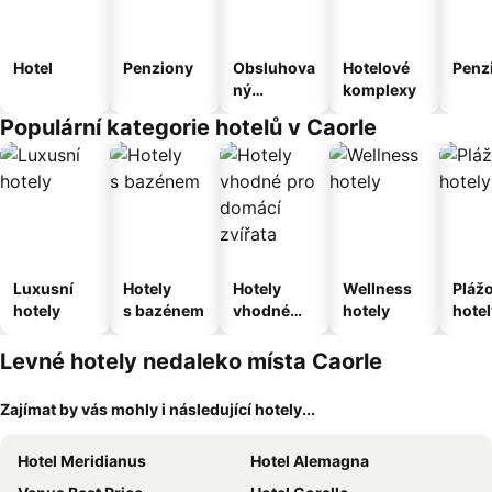
Hotel
Penziony
Obsluhova
Hotelové
Penz
ný
komplexy
apartmán
Populární kategorie hotelů v Caorle
Luxusní
Hotely
Hotely
Wellness
Pláž
hotely
s bazénem
vhodné
hotely
hotel
pro
domácí
Levné hotely nedaleko místa Caorle
zvířata
Zajímat by vás mohly i následující hotely...
Hotel Meridianus
Hotel Alemagna