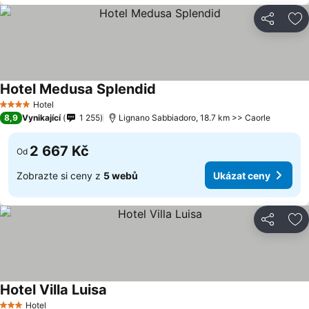
Sdílet
Př
Hotel Medusa Splendid
Hotel
4 Počet hvězdiček
8,9
Vynikající
1 255
Lignano Sabbiadoro, 18.7 km >> Caorle
2 667 Kč
Od
Zobrazte si ceny z
5 webů
Ukázat ceny
Sdílet
Př
Hotel Villa Luisa
Hotel