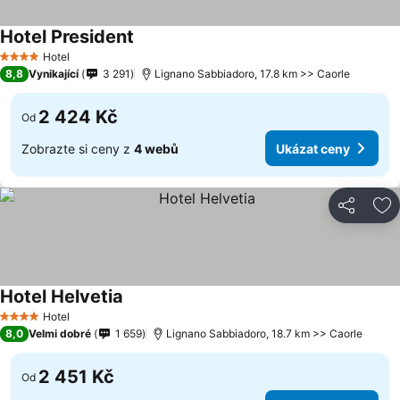
Hotel President
Hotel
4 Počet hvězdiček
8,8
Vynikající
3 291
Lignano Sabbiadoro, 17.8 km >> Caorle
2 424 Kč
Od
Zobrazte si ceny z
4 webů
Ukázat ceny
Sdílet
Př
Hotel Helvetia
Hotel
4 Počet hvězdiček
8,0
Velmi dobré
1 659
Lignano Sabbiadoro, 18.7 km >> Caorle
2 451 Kč
Od