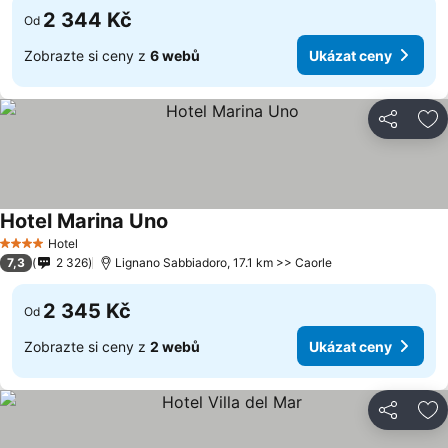
2 344 Kč
Od
Zobrazte si ceny z
6 webů
Ukázat ceny
Sdílet
Př
Hotel Marina Uno
Hotel
4 Počet hvězdiček
7,3
2 326
Lignano Sabbiadoro, 17.1 km >> Caorle
2 345 Kč
Od
Zobrazte si ceny z
2 webů
Ukázat ceny
Sdílet
Př