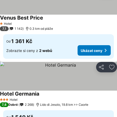
Venus Best Price
Hotel
1 Počet hvězdiček
7,1
1 142
0.3 km od pláže
1 361 Kč
Od
Zobrazte si ceny z
2 webů
Ukázat ceny
Sdílet
Př
Hotel Germania
Hotel
3 Počet hvězdiček
7,8
Dobré
2 268
Lido di Jesolo, 19.8 km >> Caorle