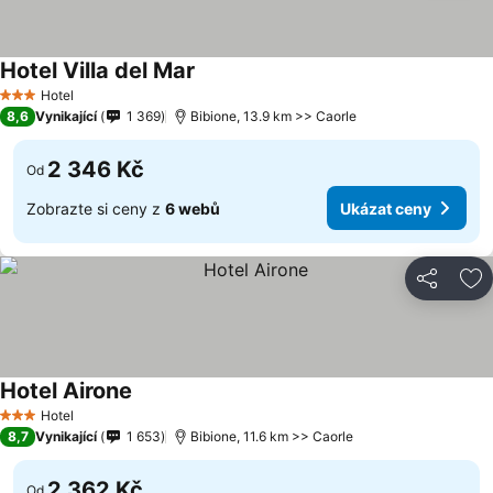
Hotel Villa del Mar
Hotel
3 Počet hvězdiček
8,6
Vynikající
1 369
Bibione, 13.9 km >> Caorle
2 346 Kč
Od
Zobrazte si ceny z
6 webů
Ukázat ceny
Sdílet
Př
Hotel Airone
Hotel
3 Počet hvězdiček
8,7
Vynikající
1 653
Bibione, 11.6 km >> Caorle
2 362 Kč
Od