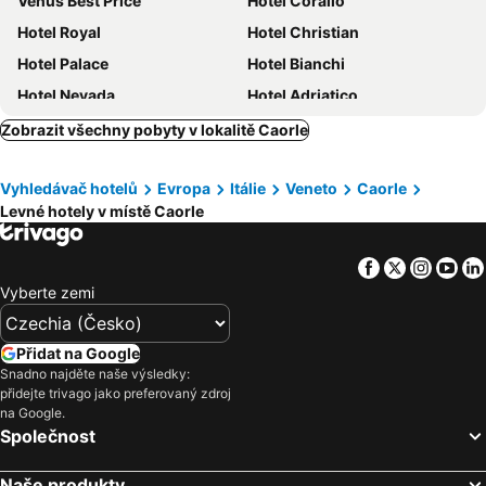
Venus Best Price
Hotel Corallo
Hotel Royal
Hotel Christian
Hotel Palace
Hotel Bianchi
Hotel Nevada
Hotel Adriatico
Hotel Bellevue
Hotel Splendid
Zobrazit všechny pobyty v lokalitě Caorle
Hotel Smeraldo
Hotel Del Corso
Vyhledávač hotelů
Evropa
Itálie
Veneto
Caorle
Hotel Ambassador
Hotel Miramare
Levné hotely v místě Caorle
Hotel San Giorgio Resort****s
Hotel Firenze
Life Hotel
Hotel Bembo
Facebook
Twitter
Insta
Yo
Villaggio Sant'Andrea
Hotel Antonella
Vyberte zemi
Hotel Airone
Hotel Excelsior
Hotel Villa del Mar
Olimpia Hotel & Aparthotel
Přidat na Google
Snadno najděte naše výsledky:
Hotel Santa Lucia
Hotel Victoria
přidejte trivago jako preferovaný zdroj
Mediterranee Family & Spa Hotel
Marina Palace Hotel
na Google.
Společnost
Hotel Luna
Hotel Gran Venere Beach
Hotel Karinzia
President Frontemare - Agenzia Cocal
Naše produkty