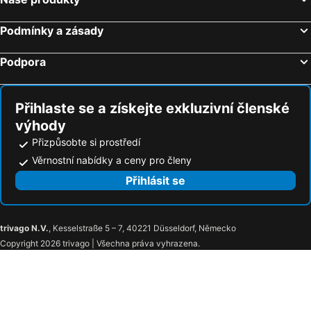
Hotel Garni Losanna
Savoy Beach Hotel & Thermal Spa
Podmínky a zásady
AQA Palace
Hotel Catto Suisse
Villaggio dei Fiori
Hotel Columbus
Podpora
Bibione Palace Hotel
Hotel Maxim
Hotel Playa
Hotel Continental
Přihlaste se a získejte exkluzivní členské
Palace Hotel Regina
Hotel Austria
výhody
Hotel Lido Bibione Beach
Hotel Alisei
Přizpůsobte si prostředí
Hotel La Brezza frontemare
Hotel Vienna
Věrnostní nabídky a ceny pro členy
Hotel Cleofe
Hotel Sara
Přihlásit se
Sara Hotel Caorle
Hotel Giacomazzo
Primavera
Rivamare
trivago N.V.
, Kesselstraße 5 – 7, 40221 Düsseldorf, Německo
Stellamare
Hotel Souvenir
Copyright 2026 trivago | Všechna práva vyhrazena.
Hotel Negretto
Hotel Le Lampare
Locanda Fabrizio
Michelangelo
Hotel Da Mario
Hotel Stoccarda