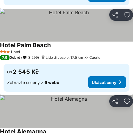
Sdílet
Př
Hotel Palm Beach
Hotel
3 Počet hvězdiček
7,9
Dobré
3 299
Lido di Jesolo, 17.5 km >> Caorle
2 545 Kč
Od
Zobrazte si ceny z
6 webů
Ukázat ceny
Sdílet
Př
Hotel Alemagna