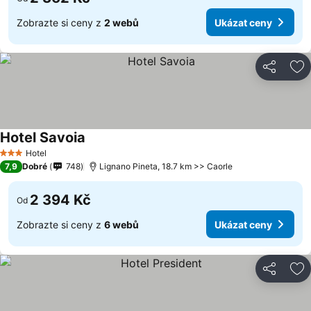
Zobrazte si ceny z
2 webů
Ukázat ceny
Sdílet
Př
Hotel Savoia
Hotel
3 Počet hvězdiček
7,9
Dobré
748
Lignano Pineta, 18.7 km >> Caorle
2 394 Kč
Od
Zobrazte si ceny z
6 webů
Ukázat ceny
Sdílet
Př