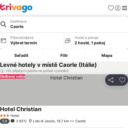
Oblíbené
Přihlási
Me
Destinace
Caorle
Příjezd/odjezd
Hosté a pokoje
Vybrat termín
2 hosté, 1 pokoj
Seřadit
Filtr
Mapa
Levné hotely v místě Caorle (Itálie)
Vliv přijatých plateb na pořadí výsledků
Oblíbená volba
Sdílet
Př
Hotel Christian
Hotel
3 Počet hvězdiček
7,2
3 831
Lido di Jesolo, 18.7 km >> Caorle