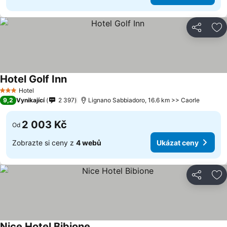
Sdílet
Př
Hotel Golf Inn
Hotel
3 Počet hvězdiček
9,2
Vynikající
2 397
Lignano Sabbiadoro, 16.6 km >> Caorle
2 003 Kč
Od
Zobrazte si ceny z
4 webů
Ukázat ceny
Sdílet
Př
Nice Hotel Bibione