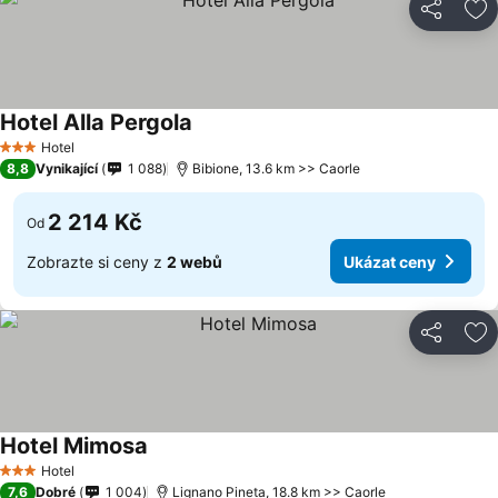
Sdílet
Př
Hotel Alla Pergola
Hotel
3 Počet hvězdiček
8,8
Vynikající
1 088
Bibione, 13.6 km >> Caorle
2 214 Kč
Od
Zobrazte si ceny z
2 webů
Ukázat ceny
Sdílet
Př
Hotel Mimosa
Hotel
3 Počet hvězdiček
7,6
Dobré
1 004
Lignano Pineta, 18.8 km >> Caorle