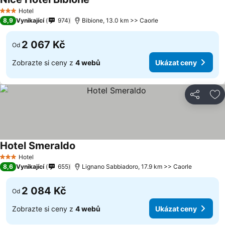
Hotel
3 Počet hvězdiček
8,9
Vynikající
974
Bibione, 13.0 km >> Caorle
2 067 Kč
Od
Zobrazte si ceny z
4 webů
Ukázat ceny
Sdílet
Př
Hotel Smeraldo
Hotel
3 Počet hvězdiček
8,6
Vynikající
655
Lignano Sabbiadoro, 17.9 km >> Caorle
2 084 Kč
Od
Zobrazte si ceny z
4 webů
Ukázat ceny