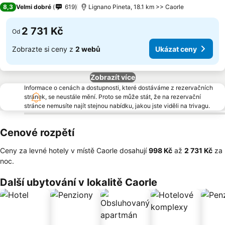
3 Počet hvězdiček
8,3
Velmi dobré
619
Lignano Pineta, 18.1 km >> Caorle
2 731 Kč
Od
Zobrazte si ceny z
2 webů
Ukázat ceny
Zobrazít více
Informace o cenách a dostupnosti, které dostáváme z rezervačních
stránek, se neustále mění. Proto se může stát, že na rezervační
stránce nemusíte najít stejnou nabídku, jakou jste viděli na trivagu.
Cenové rozpětí
Ceny za levné hotely v místě Caorle dosahují
‎998 Kč
až
‎2 731 Kč
za
noc.
Další ubytování v lokalitě Caorle