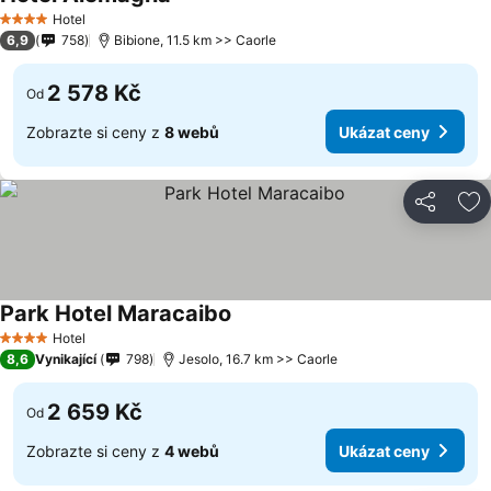
Hotel
4 Počet hvězdiček
6,9
758
Bibione, 11.5 km >> Caorle
2 578 Kč
Od
Zobrazte si ceny z
8 webů
Ukázat ceny
Sdílet
Př
Park Hotel Maracaibo
Hotel
4 Počet hvězdiček
8,6
Vynikající
798
Jesolo, 16.7 km >> Caorle
2 659 Kč
Od
Zobrazte si ceny z
4 webů
Ukázat ceny