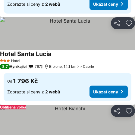
Zobrazte si ceny z
2 webů
Ukázat ceny
Sdílet
Př
Hotel Santa Lucia
Hotel
3 Počet hvězdiček
8,7
Vynikající
767
Bibione, 14.1 km >> Caorle
1 796 Kč
Od
Zobrazte si ceny z
2 webů
Ukázat ceny
Oblíbená volba
Sdílet
Př