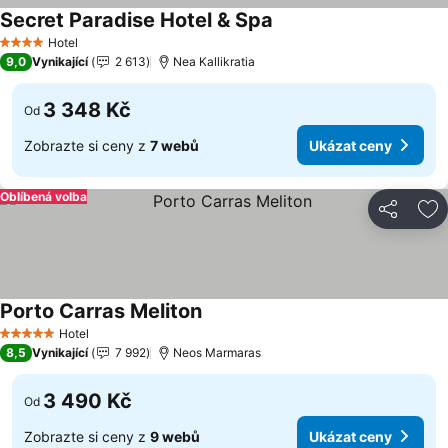
Secret Paradise Hotel & Spa
Ukázat ceny
Hotel
4 Počet hvězdiček
9,0
Vynikající
2 613
Nea Kallikratia
3 348 Kč
Od
Zobrazte si ceny z
7 webů
Ukázat ceny
Oblíbená volba
Sdílet
Př
Porto Carras Meliton
Ukázat ceny
Hotel
5 Počet hvězdiček
8,5
Vynikající
7 992
Neos Marmaras
3 490 Kč
Od
Zobrazte si ceny z
9 webů
Ukázat ceny