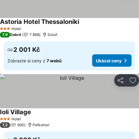
Astoria Hotel Thessaloniki
Ukázat ceny
Hotel
3 Počet hvězdiček
7,9
Dobré
7 868
Soluň
2 001 Kč
Od
Zobrazte si ceny z
7 webů
Ukázat ceny
Sdílet
Př
Ioli Village
Ukázat ceny
Hotel
3 Počet hvězdiček
7,2
690
Pefkohori