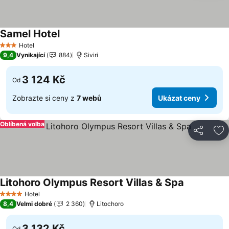
Samel Hotel
Ukázat ceny
Hotel
3 Počet hvězdiček
9,4
Vynikající
884
Siviri
3 124 Kč
Od
Zobrazte si ceny z
7 webů
Ukázat ceny
Oblíbená volba
Sdílet
Př
Litohoro Olympus Resort Villas & Spa
Ukázat cen
Hotel
4 Počet hvězdiček
8,4
Velmi dobré
2 360
Litochoro
3 132 Kč
Od