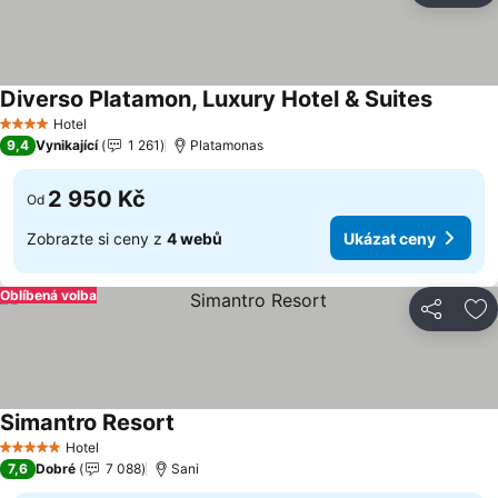
Diverso Platamon, Luxury Hotel & Suites
Ukázat
Hotel
4 Počet hvězdiček
9,4
Vynikající
1 261
Platamonas
2 950 Kč
Od
Zobrazte si ceny z
4 webů
Ukázat ceny
Oblíbená volba
Sdílet
Př
Simantro Resort
Ukázat ceny
Hotel
5 Počet hvězdiček
7,6
Dobré
7 088
Sani