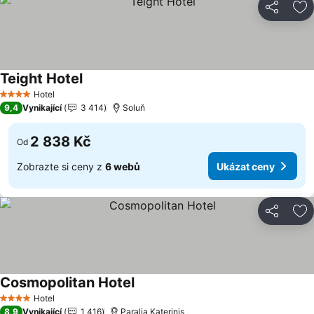
Sdílet
Př
Teight Hotel
Ukázat ceny
Hotel
4 Počet hvězdiček
9,4
Vynikající
3 414
Soluň
2 838 Kč
Od
Zobrazte si ceny z
6 webů
Ukázat ceny
Sdílet
Př
Cosmopolitan Hotel
Ukázat ceny
Hotel
4 Počet hvězdiček
8,9
Vynikající
1 416
Paralia Katerinis