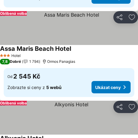
Oblíbená volba
Sdílet
Př
Assa Maris Beach Hotel
Ukázat ceny
Hotel
3 Počet hvězdiček
7,8
Dobré
1 794
Ormos Panagias
2 545 Kč
Od
Zobrazte si ceny z
5 webů
Ukázat ceny
Oblíbená volba
Sdílet
Př