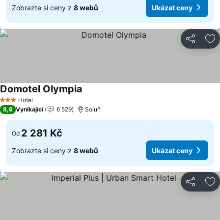
Zobrazte si ceny z
8 webů
Ukázat ceny
Sdílet
Př
Domotel Olympia
Ukázat ceny
Hotel
3 Počet hvězdiček
8,6
Vynikající
6 529
Soluň
2 281 Kč
Od
Zobrazte si ceny z
8 webů
Ukázat ceny
Sdílet
Př