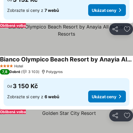
Zobrazte si ceny z
7 webů
Ukázat ceny
Oblíbená volba
Sdílet
Př
Bianco Olympico Beach Resort by Anayia All Inclusive Resorts
Ukázat ceny
Hotel
4 Počet hvězdiček
7,8
Dobré
3 103
Polygyros
3 150 Kč
Od
Zobrazte si ceny z
6 webů
Ukázat ceny
Oblíbená volba
Sdílet
Př