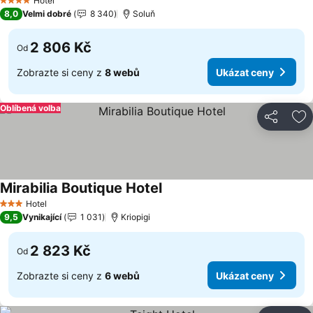
Hotel
4 Počet hvězdiček
8,0
Velmi dobré
8 340
Soluň
2 806 Kč
Od
Zobrazte si ceny z
8 webů
Ukázat ceny
Oblíbená volba
Sdílet
Př
Mirabilia Boutique Hotel
Ukázat ceny
Hotel
3 Počet hvězdiček
9,5
Vynikající
1 031
Kriopigi
2 823 Kč
Od
Zobrazte si ceny z
6 webů
Ukázat ceny