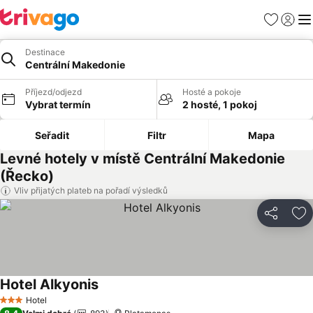
Oblíbené
Přihlási
Me
Destinace
Centrální Makedonie
Příjezd/odjezd
Hosté a pokoje
Vybrat termín
2 hosté, 1 pokoj
Seřadit
Filtr
Mapa
Levné hotely v místě Centrální Makedonie
(Řecko)
Vliv přijatých plateb na pořadí výsledků
Sdílet
Př
Hotel Alkyonis
Ukázat ceny
Hotel
3 Počet hvězdiček