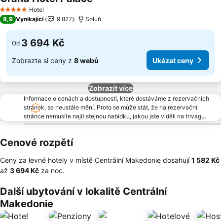
Ukázat ceny
Hotel
5 Počet hvězdiček
8,9
Vynikající
9 827
Soluň
3 694 Kč
Od
Zobrazte si ceny z
8 webů
Ukázat ceny
Zobrazít více
Informace o cenách a dostupnosti, které dostáváme z rezervačních
stránek, se neustále mění. Proto se může stát, že na rezervační
stránce nemusíte najít stejnou nabídku, jakou jste viděli na trivagu.
Cenové rozpětí
Ceny za levné hotely v místě Centrální Makedonie dosahují
‎1 582 Kč
až
‎3 694 Kč
za noc.
Další ubytování v lokalitě Centrální
Makedonie