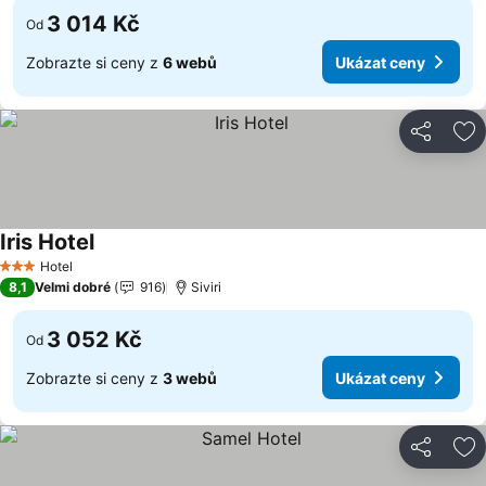
3 014 Kč
Od
Zobrazte si ceny z
6 webů
Ukázat ceny
Sdílet
Př
Iris Hotel
Ukázat ceny
Hotel
3 Počet hvězdiček
8,1
Velmi dobré
916
Siviri
3 052 Kč
Od
Zobrazte si ceny z
3 webů
Ukázat ceny
Sdílet
Př