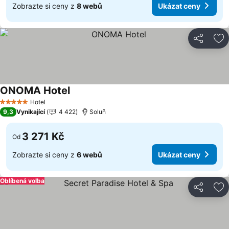
Zobrazte si ceny z
8 webů
Ukázat ceny
Sdílet
Př
ONOMA Hotel
Ukázat ceny
Hotel
5 Počet hvězdiček
9,3
Vynikající
4 422
Soluň
3 271 Kč
Od
Zobrazte si ceny z
6 webů
Ukázat ceny
Oblíbená volba
Sdílet
Př