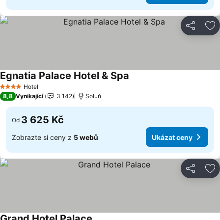
Sdílet
Př
Egnatia Palace Hotel & Spa
Ukázat ceny
Hotel
4 Počet hvězdiček
8,8
Vynikající
3 142
Soluň
3 625 Kč
Od
Zobrazte si ceny z
5 webů
Ukázat ceny
Sdílet
Př
Grand Hotel Palace