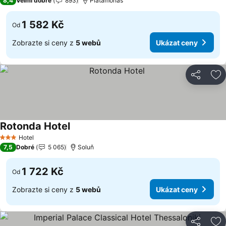
8,4
Velmi dobré
893
Platamonas
1 582 Kč
Od
Zobrazte si ceny z
5 webů
Ukázat ceny
Sdílet
Př
Rotonda Hotel
Ukázat ceny
Hotel
3 Počet hvězdiček
7,5
Dobré
5 065
Soluň
1 722 Kč
Od
Zobrazte si ceny z
5 webů
Ukázat ceny