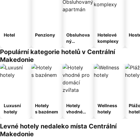
Hotel
Penziony
Obsluhova
Hotelové
Host
ný
komplexy
apartmán
Populární kategorie hotelů v Centrální
Makedonie
Luxusní
Hotely
Hotely
Wellness
Pláž
hotely
s bazénem
vhodné
hotely
hotel
pro
domácí
Levné hotely nedaleko místa Centrální
zvířata
Makedonie