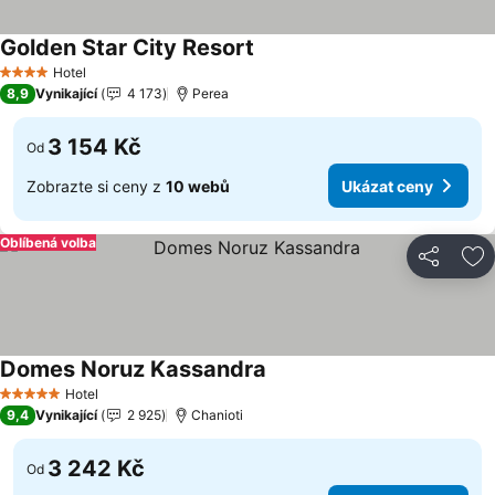
Golden Star City Resort
Ukázat ceny
Hotel
4 Počet hvězdiček
8,9
Vynikající
4 173
Perea
3 154 Kč
Od
Zobrazte si ceny z
10 webů
Ukázat ceny
Oblíbená volba
Sdílet
Př
Domes Noruz Kassandra
Ukázat ceny
Hotel
5 Počet hvězdiček
9,4
Vynikající
2 925
Chanioti
3 242 Kč
Od