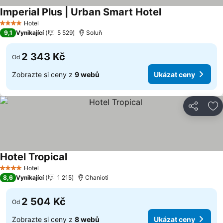
Imperial Plus | Urban Smart Hotel
Ukázat ceny
Hotel
4 Počet hvězdiček
9,1
Vynikající
5 529
Soluň
2 343 Kč
Od
Zobrazte si ceny z
9 webů
Ukázat ceny
Sdílet
Př
Hotel Tropical
Ukázat ceny
Hotel
4 Počet hvězdiček
8,6
Vynikající
1 215
Chanioti
2 504 Kč
Od
Zobrazte si ceny z
8 webů
Ukázat ceny