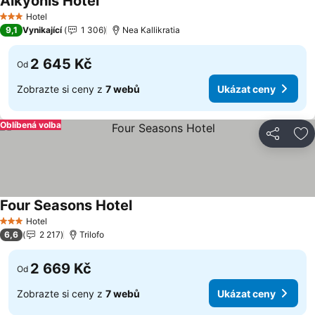
Alkyonis Hotel
Ukázat ceny
Hotel
3 Počet hvězdiček
9,1
Vynikající
1 306
Nea Kallikratia
2 645 Kč
Od
Zobrazte si ceny z
7 webů
Ukázat ceny
Oblíbená volba
Sdílet
Př
Four Seasons Hotel
Ukázat ceny
Hotel
3 Počet hvězdiček
6,6
2 217
Trilofo
2 669 Kč
Od
Zobrazte si ceny z
7 webů
Ukázat ceny