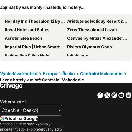
Zajímat by vás mohly i následující hotely...
Holiday Inn Thessaloniki By Ihg
Aristoteles Holiday Resort & Spa
Royal Hotel and Suites
Zeus Thessaloniki Lazart
Acrotel Elea Beach
Canvas by Mitsis Alexander the Great
Imperial Plus | Urban Smart Hotel
Riviera Olympus Gods
Evilion Sea & Sun Hotel
Ioli Village
Asteris Village
Imperial Palace Classical Hotel Thessaloniki
Sun Beach Hotel
Egnatia Hotel
Vyhledávač hotelů
Evropa
Řecko
Centrální Makedonie
Levné hotely v místě Centrální Makedonie
Capsis Hotel Thessaloniki
Golden Star City Resort
Dion Palace Resort & Spa
Perea Hotel
Facebook
Twitter
Insta
Yo
Palma Village
Rotonda Hotel
Vyberte zemi
Dafni Plus Hotel
Atrium Hotel
Royal Hotel Thessaloniki
Akritas Ef Zin Villas & Suites
Přidat na Google
Secret Paradise Hotel & Spa
Hotel Alexandros
Snadno najděte naše výsledky:
přidejte trivago jako preferovaný zdroj