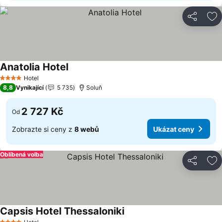
Sdílet
Př
Anatolia Hotel
Ukázat ceny
Hotel
4 Počet hvězdiček
8,8
Vynikající
5 735
Soluň
2 727 Kč
Od
Zobrazte si ceny z
8 webů
Ukázat ceny
Oblíbená volba
Sdílet
Př
Capsis Hotel Thessaloniki
Ukázat ceny