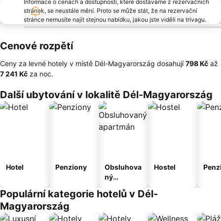
Informace o cenách a dostupnosti, které dostáváme z rezervačních
stránek, se neustále mění. Proto se může stát, že na rezervační
stránce nemusíte najít stejnou nabídku, jakou jste viděli na trivagu.
Cenové rozpětí
Ceny za levné hotely v místě Dél-Magyarország dosahují
‎798 Kč
až
‎7 241 Kč
za noc.
Další ubytování v lokalitě Dél-Magyarország
Hotel
Penziony
Obsluhova
Hostel
Penz
ný
apartmán
Populární kategorie hotelů v Dél-
Magyarország