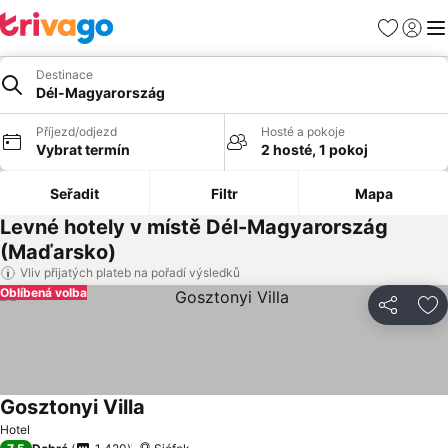
Oblíbené
Přihlási
Me
Destinace
Dél-Magyarország
Příjezd/odjezd
Hosté a pokoje
Vybrat termín
2 hosté, 1 pokoj
Seřadit
Filtr
Mapa
Levné hotely v místě Dél-Magyarország
(Maďarsko)
Vliv přijatých plateb na pořadí výsledků
Oblíbená volba
Sdílet
Př
Gosztonyi Villa
Hotel