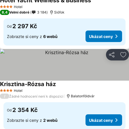
Hotel Yacht Wellness & Business
Hotel
4 Počet hvězdiček
8,4
Velmi dobré
3 184
Siófok
2 297 Kč
Od
Zobrazte si ceny z
6 webů
Ukázat ceny
Sdílet
Př
Krisztina-Rózsa ház
Hotel
4 Počet hvězdiček
/
Balatonföldvár
Žádné hodnocení není k dispozici
2 354 Kč
Od
Zobrazte si ceny z
2 webů
Ukázat ceny