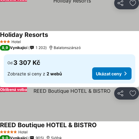
Sdílet
Př
Holiday Resorts
Hotel
3 Počet hvězdiček
8,9
Vynikající
1 202
Balatonszárszó
3 307 Kč
Od
Zobrazte si ceny z
2 webů
Ukázat ceny
Oblíbená volba
Sdílet
Př
REED Boutique HOTEL & BISTRO
Hotel
5 Počet hvězdiček
9,0
Vynikající
905
Siófok