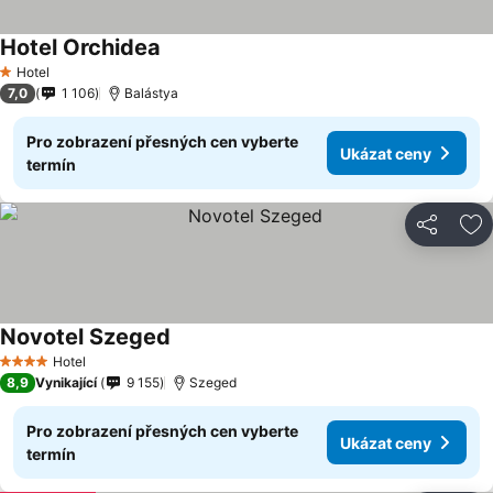
Hotel Orchidea
Hotel
1 Počet hvězdiček
7,0
1 106
Balástya
Pro zobrazení přesných cen vyberte
Ukázat ceny
termín
Sdílet
Př
Novotel Szeged
Hotel
4 Počet hvězdiček
8,9
Vynikající
9 155
Szeged
Pro zobrazení přesných cen vyberte
Ukázat ceny
termín