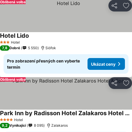
Oblíbená volba
Sdílet
Př
Hotel Lido
Hotel
3 Počet hvězdiček
7,8
Dobré
5 550
Siófok
Pro zobrazení přesných cen vyberte
Ukázat ceny
termín
Oblíbená volba
Sdílet
Př
Park Inn by Radisson Hotel Zalakaros Hotel & Spa
Hotel
4 Počet hvězdiček
9,2
Vynikající
8 095
Zalakaros