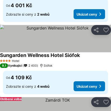
4 001 Kč
Od
Zobrazte si ceny z
2 webů
Ukázat ceny
Sdílet
Př
Sungarden Wellness Hotel Siófok
Hotel
4 Počet hvězdiček
9,1
Vynikající
2 400
Siófok
4 109 Kč
Od
Zobrazte si ceny z
4 webů
Ukázat ceny
Oblíbená volba
Sdílet
Př