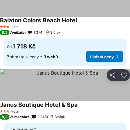
Balaton Colors Beach Hotel
Hotel
3 Počet hvězdiček
8,5
Vynikající
1 374
Siófok
1 718 Kč
Od
Zobrazte si ceny z
3 webů
Ukázat ceny
Sdílet
Př
Janus Boutique Hotel & Spa
Hotel
3 Počet hvězdiček
8,3
Velmi dobré
2 845
Siófok