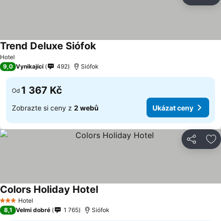
Sdílet
Př
Trend Deluxe Siófok
Hotel
9,0
Vynikající
492
Siófok
1 367 Kč
Od
Zobrazte si ceny z
2 webů
Ukázat ceny
Sdílet
Př
Colors Holiday Hotel
Hotel
3 Počet hvězdiček
8,1
Velmi dobré
1 765
Siófok