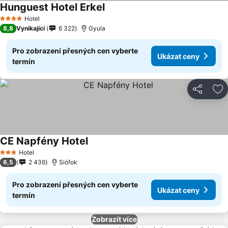
Hunguest Hotel Erkel
Hotel
4 Počet hvězdiček
8,8
Vynikající
6 322
Gyula
Pro zobrazení přesných cen vyberte
Ukázat ceny
termín
Sdílet
Př
CE Napfény Hotel
Hotel
3 Počet hvězdiček
6,5
2 436
Siófok
Pro zobrazení přesných cen vyberte
Ukázat ceny
termín
Zobrazít více