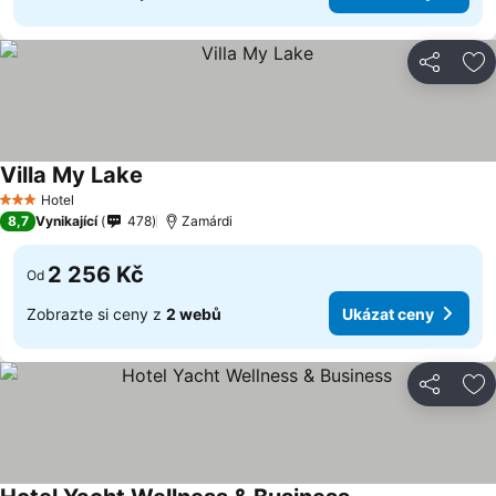
Sdílet
Př
Villa My Lake
Hotel
3 Počet hvězdiček
8,7
Vynikající
478
Zamárdi
2 256 Kč
Od
Zobrazte si ceny z
2 webů
Ukázat ceny
Sdílet
Př