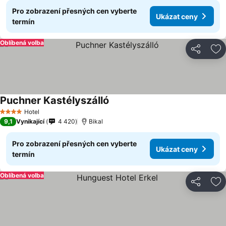
Pro zobrazení přesných cen vyberte
Ukázat ceny
termín
Oblíbená volba
Sdílet
Př
Puchner Kastélyszálló
Hotel
4 Počet hvězdiček
9,1
Vynikající
4 420
Bikal
Pro zobrazení přesných cen vyberte
Ukázat ceny
termín
Oblíbená volba
Sdílet
Př