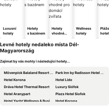
Luxusní
Hotely
Hotely
Wellness
Pláž
hotely
s bazénem
vhodné
hotely
hotel
pro
domácí
Levné hotely nedaleko místa Dél-
zvířata
Magyarország
Zajímat by vás mohly i následující hotely...
Mövenpick Balaland Resort Lake Balaton
Park Inn by Radisson Hotel Zalakaros Hotel & Spa
Hotel Korona
Hotel Lido
Dráva Hotel Thermal Resort
Luxury Siófok
Hotel Aranypart
Plazs Hotel Siofok
Hotel Yacht Wellness & Business
Hotel Korona
Hotel Karos Spa
MenDan Magic Spa & Wellness Hotel