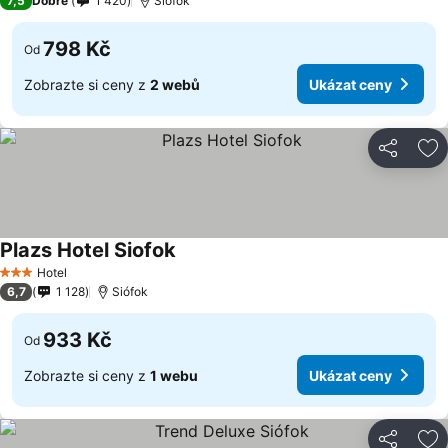
7,5
Dobré
1 420
Siófok
798 Kč
Od
Zobrazte si ceny z
2 webů
Ukázat ceny
Sdílet
Př
Plazs Hotel Siofok
Hotel
3 Počet hvězdiček
6,7
1 128
Siófok
933 Kč
Od
Zobrazte si ceny z
1 webu
Ukázat ceny