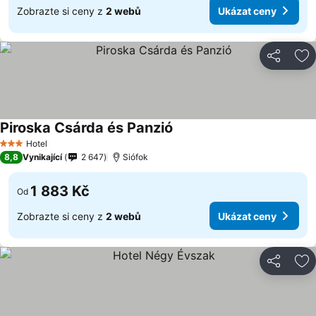
Zobrazte si ceny z
2 webů
Ukázat ceny
Sdílet
Př
Piroska Csárda és Panzió
Hotel
3 Počet hvězdiček
8,8
Vynikající
2 647
Siófok
1 883 Kč
Od
Zobrazte si ceny z
2 webů
Ukázat ceny
Sdílet
Př