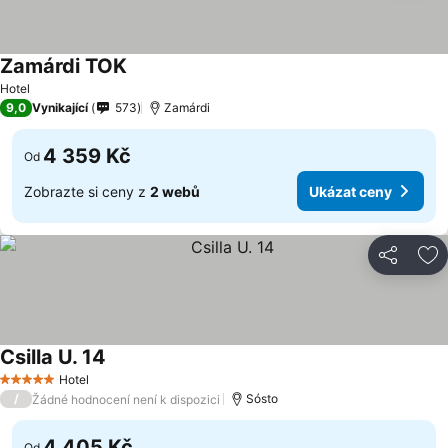
Zamárdi TOK
Hotel
9,0
Vynikající
573
Zamárdi
4 359 Kč
Od
Zobrazte si ceny z
2 webů
Ukázat ceny
Sdílet
Př
Csilla U. 14
Hotel
5 Počet hvězdiček
/
Sósto
Žádné hodnocení není k dispozici
4 405 Kč
Od