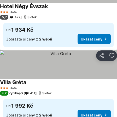
Hotel Négy Évszak
Hotel
3 Počet hvězdiček
5,7
477
Siófok
1 934 Kč
Od
Zobrazte si ceny z
2 webů
Ukázat ceny
Sdílet
Př
Villa Gréta
Hotel
3 Počet hvězdiček
9,2
Vynikající
411
Siófok
1 992 Kč
Od
Zobrazte si ceny z
2 webů
Ukázat ceny