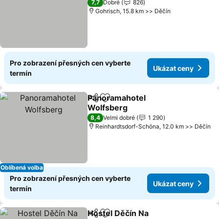
Ukázat ceny
7,7
Dobré
826
Gohrisch, 15.8 km >> Děčín
Pro zobrazení přesných cen vyberte
Ukázat ceny
termín
Panoramahotel
Sdílet
Přidat na seznam oblíbených h
Wolfsberg
Ukázat ceny
8,4
Velmi dobré
1 290
Reinhardtsdorf-Schöna, 12.0 km >> Děčín
Oblíbená volba
Pro zobrazení přesných cen vyberte
Ukázat ceny
termín
Hostel Děčín Na
Sdílet
Přidat na seznam oblíbených h