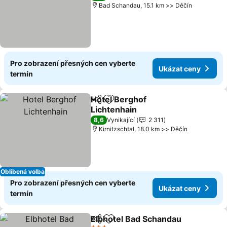
Bad Schandau, 15.1 km >> Děčín
Pro zobrazení přesných cen vyberte
Ukázat ceny
termín
Hotel Berghof
Sdílet
Přidat na seznam oblíbených h
Lichtenhain
Ukázat ceny
8,6
Vynikající
2 311
Kirnitzschtal, 18.0 km >> Děčín
Oblíbená volba
Pro zobrazení přesných cen vyberte
Ukázat ceny
termín
Elbhotel Bad Schandau
Sdílet
Přidat na seznam oblíbených h
Uká