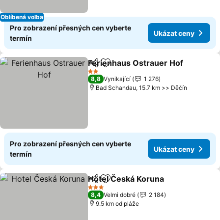
Oblíbená volba
Pro zobrazení přesných cen vyberte
Ukázat ceny
termín
Ferienhaus Ostrauer Hof
Sdílet
Přidat na seznam oblíbených h
U
2 Počet hvězdiček
8,8
Vynikající
1 276
Bad Schandau, 15.7 km >> Děčín
Pro zobrazení přesných cen vyberte
Ukázat ceny
termín
Hotel Česká Koruna
Sdílet
Přidat na seznam oblíbených h
Ukáza
3 Počet hvězdiček
8,4
Velmi dobré
2 184
9.5 km od pláže