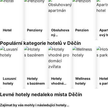
Hotel
Penziony
Obsluhova
Penzion
Apar
ný
ový h
apartmán
Populární kategorie hotelů v Děčín
Luxusní
Hotely
Hotely
Wellness
Hote
hotely
s bazénem
vhodné
hotely
s pa
pro
ím
domácí
Levné hotely nedaleko místa Děčín
zvířata
Zajímat by vás mohly i následující hotely...