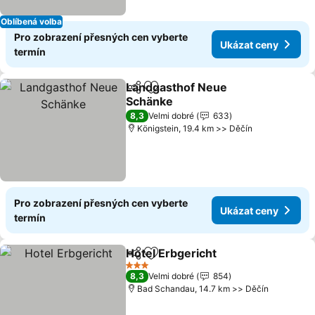
Oblíbená volba
Pro zobrazení přesných cen vyberte
Ukázat ceny
termín
Landgasthof Neue
Sdílet
Přidat na seznam oblíbených h
Schänke
Ukázat ceny
8,3
Velmi dobré
633
Königstein, 19.4 km >> Děčín
Pro zobrazení přesných cen vyberte
Ukázat ceny
termín
Hotel Erbgericht
Sdílet
Přidat na seznam oblíbených h
Ukázat c
3 Počet hvězdiček
8,3
Velmi dobré
854
Bad Schandau, 14.7 km >> Děčín