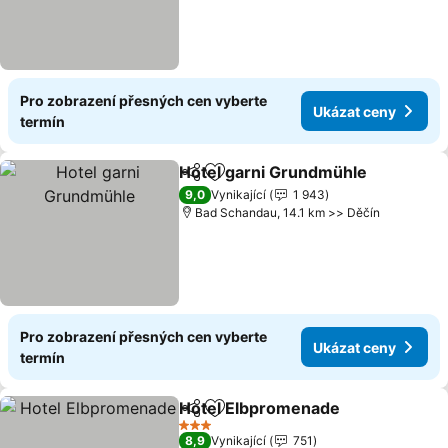
Pro zobrazení přesných cen vyberte
Ukázat ceny
termín
Hotel garni Grundmühle
Sdílet
Přidat na seznam oblíbených h
Uk
9,0
Vynikající
1 943
Bad Schandau, 14.1 km >> Děčín
Pro zobrazení přesných cen vyberte
Ukázat ceny
termín
Hotel Elbpromenade
Sdílet
Přidat na seznam oblíbených h
Ukáza
3 Počet hvězdiček
8,9
Vynikající
751