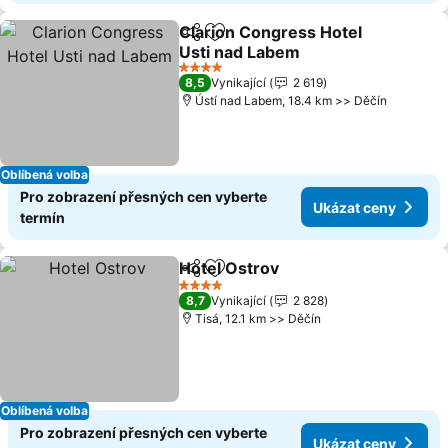
Clarion Congress Hotel
Sdílet
Přidat na seznam oblíbených h
Usti nad Labem
Ukázat ceny
4 Počet hvězdiček
8,5
Vynikající
2 619
Ústí nad Labem, 18.4 km >> Děčín
Oblíbená volba
Pro zobrazení přesných cen vyberte
Ukázat ceny
termín
Hotel Ostrov
Sdílet
Přidat na seznam oblíbených h
Ukázat ceny
4 Počet hvězdiček
8,7
Vynikající
2 828
Tisá, 12.1 km >> Děčín
Oblíbená volba
Pro zobrazení přesných cen vyberte
Ukázat ceny