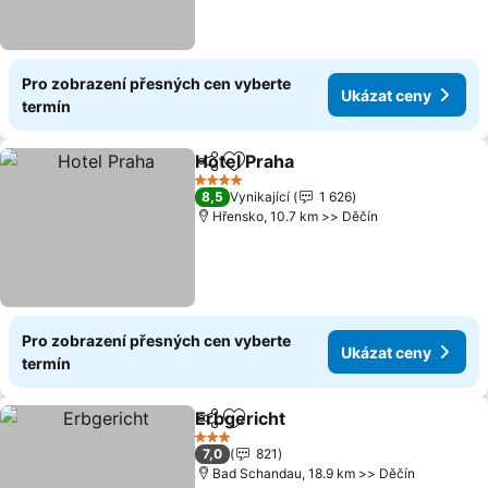
Pro zobrazení přesných cen vyberte
Ukázat ceny
termín
Hotel Praha
Sdílet
Přidat na seznam oblíbených h
Ukázat ceny
4 Počet hvězdiček
8,5
Vynikající
1 626
Hřensko, 10.7 km >> Děčín
Pro zobrazení přesných cen vyberte
Ukázat ceny
termín
Erbgericht
Sdílet
Přidat na seznam oblíbených h
Ukázat ceny
3 Počet hvězdiček
7,0
821
Bad Schandau, 18.9 km >> Děčín