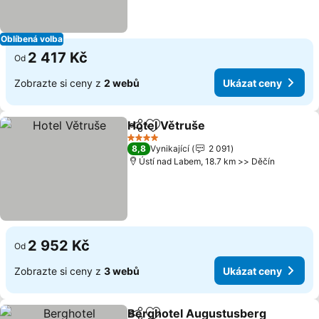
Oblíbená volba
2 417 Kč
Od
Zobrazte si ceny z
2 webů
Ukázat ceny
Hotel Větruše
Sdílet
Přidat na seznam oblíbených h
Ukázat ceny
4 Počet hvězdiček
8,8
Vynikající
2 091
Ústí nad Labem, 18.7 km >> Děčín
2 952 Kč
Od
Zobrazte si ceny z
3 webů
Ukázat ceny
Berghotel Augustusberg