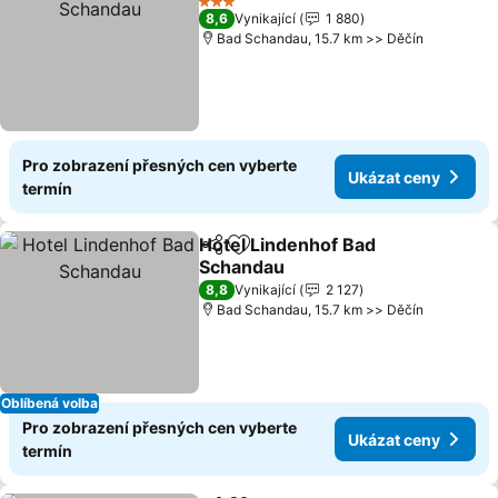
3 Počet hvězdiček
8,6
Vynikající
1 880
Bad Schandau, 15.7 km >> Děčín
Pro zobrazení přesných cen vyberte
Ukázat ceny
termín
Hotel Lindenhof Bad
Sdílet
Přidat na seznam oblíbených h
Schandau
Ukázat ceny
8,8
Vynikající
2 127
Bad Schandau, 15.7 km >> Děčín
Oblíbená volba
Pro zobrazení přesných cen vyberte
Ukázat ceny
termín