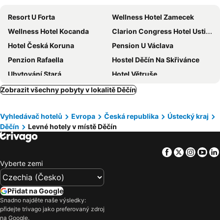
Resort U Forta
Wellness Hotel Zamecek
Wellness Hotel Kocanda
Clarion Congress Hotel Usti nad Labem
Hotel Česká Koruna
Pension U Václava
Penzion Rafaella
Hostel Děčín Na Skřivánce
Ubytování Stará
Hotel Větruše
Hotel Formule
Wellness Hotel Zlatá Lípa
Zobrazit všechny pobyty v lokalitě Děčín
Hotel Praha
Pension Duel
Vyhledávač hotelů
Evropa
Česká republika
Ústecký kraj
Interhotel Bohemia
Hostel Děčín
Děčín
Levné hotely v místě Děčín
Hotel Výpřež - Děčín
Hotel Ostrov
Penzion a hostinec Kyjovská terasa
Hotel S-centrum Děčín
Facebook
Twitter
Insta
Yo
Penzion Greenstar
Hotel U Kaple
Vyberte zemi
Hotel U Lípy
Penzion Kamzík
Aqua Hotel
Pivovar Hotel Na Rychte
Přidat na Google
Snadno najděte naše výsledky:
Hotel Kristin Hrádek
Hotel Devitka
přidejte trivago jako preferovaný zdroj
Pension Les
Hotel Elbresidenz an der Therme GmbH
na Google.