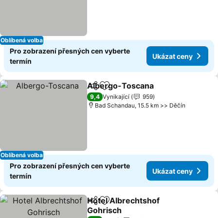
Oblíbená volba
Pro zobrazení přesných cen vyberte
Ukázat ceny
termín
Albergo-Toscana
Sdílet
Přidat na seznam oblíbených h
Ukázat 
9,4
Vynikající
959
Bad Schandau, 15.5 km >> Děčín
Oblíbená volba
Pro zobrazení přesných cen vyberte
Ukázat ceny
termín
Hotel Albrechtshof
Sdílet
Přidat na seznam oblíbených h
Gohrisch