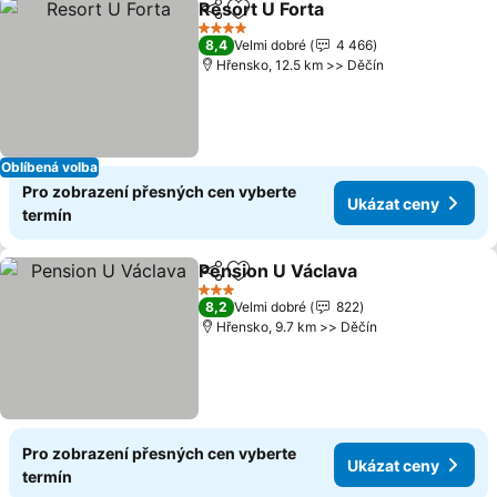
Resort U Forta
Sdílet
Přidat na seznam oblíbených h
Ukázat cen
4 Počet hvězdiček
8,4
Velmi dobré
4 466
Hřensko, 12.5 km >> Děčín
Oblíbená volba
Pro zobrazení přesných cen vyberte
Ukázat ceny
termín
Pension U Václava
Sdílet
Přidat na seznam oblíbených h
Ukázat 
3 Počet hvězdiček
8,2
Velmi dobré
822
Hřensko, 9.7 km >> Děčín
Pro zobrazení přesných cen vyberte
Ukázat ceny
termín