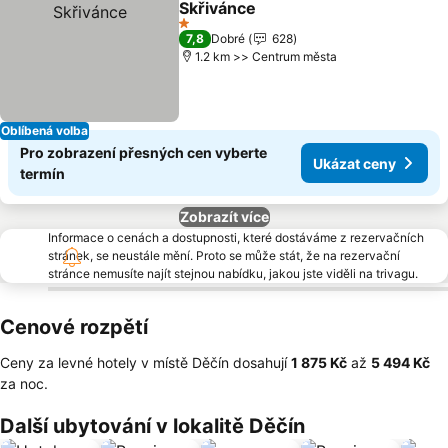
Skřivánce
Ukázat ceny
1 Počet hvězdiček
7,8
Dobré
628
1.2 km >> Centrum města
Oblíbená volba
Pro zobrazení přesných cen vyberte
Ukázat ceny
termín
Zobrazít více
Informace o cenách a dostupnosti, které dostáváme z rezervačních
stránek, se neustále mění. Proto se může stát, že na rezervační
stránce nemusíte najít stejnou nabídku, jakou jste viděli na trivagu.
Cenové rozpětí
Ceny za levné hotely v místě Děčín dosahují
‎1 875 Kč
až
‎5 494 Kč
za noc.
Další ubytování v lokalitě Děčín