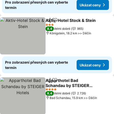
Pro zobrazení přesných cen vyberte
Ukázat ceny
termín
Aktiv-Hotel Stock & Stein
Sdílet
Přidat na seznam oblíbených h
U
3 Počet hvězdiček
8,4
Velmi dobré
965
Königstein, 18.2 km >> Děčín
Pro zobrazení přesných cen vyberte
Ukázat ceny
termín
Apparthotel Bad
Sdílet
Přidat na seznam oblíbených h
Schandau by STEIGER
Hotels
Ukázat ceny
4 Počet hvězdiček
8,4
Velmi dobré
2 726
Bad Schandau, 15.9 km >> Děčín