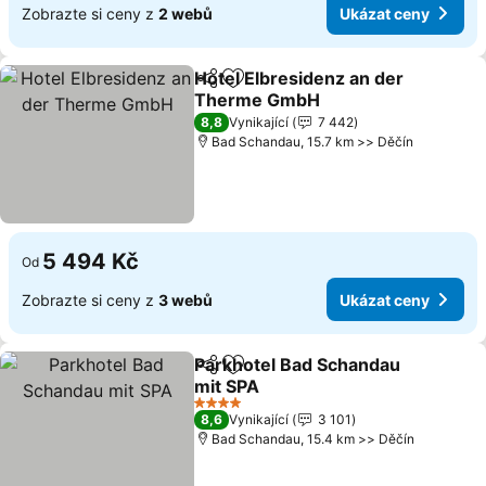
Zobrazte si ceny z
2 webů
Ukázat ceny
Hotel Elbresidenz an der
Sdílet
Přidat na seznam oblíbených h
Therme GmbH
Ukázat ceny
8,8
Vynikající
7 442
Bad Schandau, 15.7 km >> Děčín
5 494 Kč
Od
Zobrazte si ceny z
3 webů
Ukázat ceny
Parkhotel Bad Schandau
Sdílet
Přidat na seznam oblíbených h
mit SPA
Ukázat ceny
4 Počet hvězdiček
8,6
Vynikající
3 101
Bad Schandau, 15.4 km >> Děčín