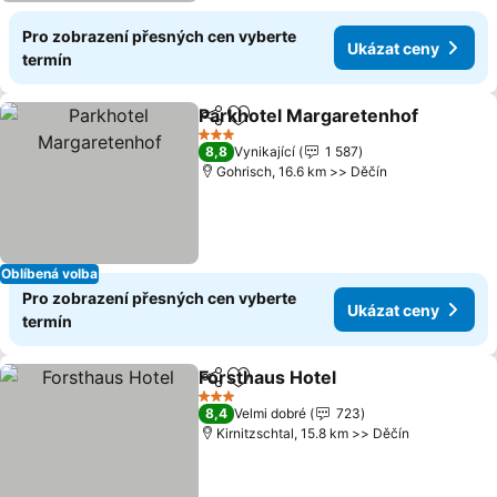
Pro zobrazení přesných cen vyberte
Ukázat ceny
termín
Parkhotel Margaretenhof
Sdílet
Přidat na seznam oblíbených h
3 Počet hvězdiček
8,8
Vynikající
1 587
Gohrisch, 16.6 km >> Děčín
Oblíbená volba
Pro zobrazení přesných cen vyberte
Ukázat ceny
termín
Forsthaus Hotel
Sdílet
Přidat na seznam oblíbených h
Ukázat ce
3 Počet hvězdiček
8,4
Velmi dobré
723
Kirnitzschtal, 15.8 km >> Děčín