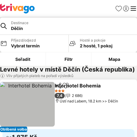
Oblíbené
Přihlási
Me
Destinace
Děčín
Příjezd/odjezd
Hosté a pokoje
Vybrat termín
2 hosté, 1 pokoj
Seřadit
Filtr
Mapa
Levné hotely v místě Děčín (Česká republika)
Vliv přijatých plateb na pořadí výsledků
Interhotel Bohemia
Sdílet
Přidat na seznam oblíbených h
Ukázat
3 Počet hvězdiček
7,4
2 686
Ústí nad Labem, 18.2 km >> Děčín
Oblíbená volba