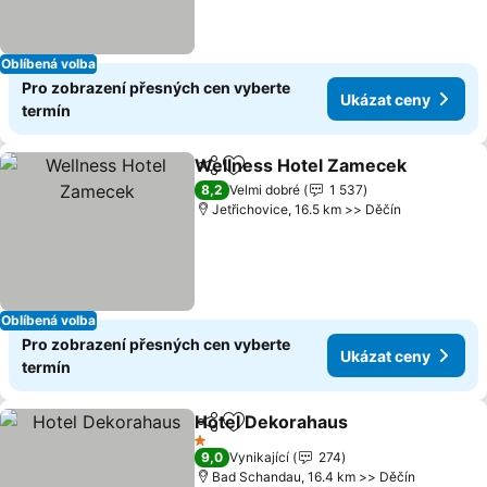
Oblíbená volba
Pro zobrazení přesných cen vyberte
Ukázat ceny
termín
Wellness Hotel Zamecek
Sdílet
Přidat na seznam oblíbených h
U
8,2
Velmi dobré
1 537
Jetřichovice, 16.5 km >> Děčín
Oblíbená volba
Pro zobrazení přesných cen vyberte
Ukázat ceny
termín
Hotel Dekorahaus
Sdílet
Přidat na seznam oblíbených h
Ukázat 
1 Počet hvězdiček
9,0
Vynikající
274
Bad Schandau, 16.4 km >> Děčín