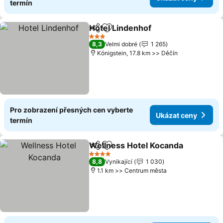
termín
Hotel Lindenhof
Sdílet
Přidat na seznam oblíbených h
Ukázat ce
3 Počet hvězdiček
8,3
Velmi dobré
1 265
Königstein, 17.8 km >> Děčín
Pro zobrazení přesných cen vyberte
Ukázat ceny
termín
Wellness Hotel Kocanda
Sdílet
Přidat na seznam oblíbených h
U
4 Počet hvězdiček
8,8
Vynikající
1 030
1.1 km >> Centrum města