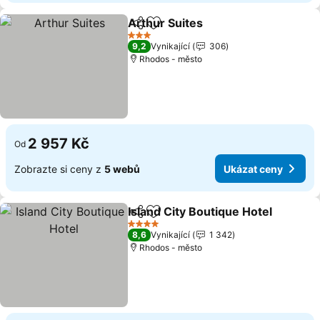
Arthur Suites
Sdílet
Přidat na seznam oblíbených h
Ukázat ceny
3 Počet hvězdiček
9,2
Vynikající
306
Rhodos - město
2 957 Kč
Od
Zobrazte si ceny z
5 webů
Ukázat ceny
Island City Boutique Hotel
Sdílet
Přidat na seznam oblíbených h
4 Počet hvězdiček
8,6
Vynikající
1 342
Rhodos - město