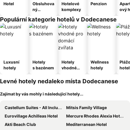
Hotel
Obsluhova
Hotelové
Penzion
Apar
ný
komplexy
ový h
apartmán
Populární kategorie hotelů v Dodecanese
Luxusní
Hotely
Hotely
Wellness
Pláž
hotely
s bazénem
vhodné
hotely
hotel
pro
domácí
Levné hotely nedaleko místa Dodecanese
zvířata
Zajímat by vás mohly i následující hotely...
Castellum Suites - All Inclusive
Mitsis Family Village
Eurovillage Achilleas Hotel
Mercure Rhodes Alexia Hotel & Spa
Akti Beach Club
Mediterranean Hotel