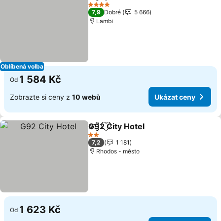
Sdílet
Přidat na seznam oblíbených h
Ukázat ceny
4 Počet hvězdiček
7,9
Dobré
5 666
Lambi
Oblíbená volba
1 584 Kč
Od
Zobrazte si ceny z
10 webů
Ukázat ceny
G92 City Hotel
Sdílet
Přidat na seznam oblíbených h
Ukázat cen
2 Počet hvězdiček
7,2
1 181
Rhodos - město
1 623 Kč
Od