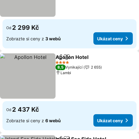
2 299 Kč
Od
Zobrazte si ceny z
3 webů
Ukázat ceny
Apollon Hotel
Sdílet
Přidat na seznam oblíbených h
Ukázat ceny
4 Počet hvězdiček
8,5
Vynikající
2 655
Lambi
2 437 Kč
Od
Zobrazte si ceny z
6 webů
Ukázat ceny