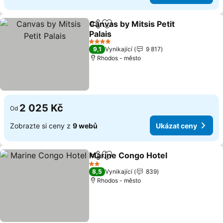
Canvas by Mitsis Petit
Sdílet
Přidat na seznam oblíbených h
Palais
Ukázat ceny
4 Počet hvězdiček
9,1
Vynikající
9 817
Rhodos - město
2 025 Kč
Od
Zobrazte si ceny z
9 webů
Ukázat ceny
Marine Congo Hotel
Sdílet
Přidat na seznam oblíbených h
Ukáza
2 Počet hvězdiček
8,5
Vynikající
839
Rhodos - město