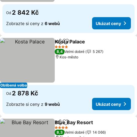
2 842 Kč
Od
Zobrazte si ceny z
6 webů
Ukázat ceny
Kosta Palace
Sdílet
Přidat na seznam oblíbených h
Ukázat ceny
4 Počet hvězdiček
8,4
Velmi dobré
5 267
Kos-město
Oblíbená volba
2 878 Kč
Od
Zobrazte si ceny z
9 webů
Ukázat ceny
Blue Bay Resort
Sdílet
Přidat na seznam oblíbených h
Ukázat ce
4 Počet hvězdiček
8,3
Velmi dobré
14 066