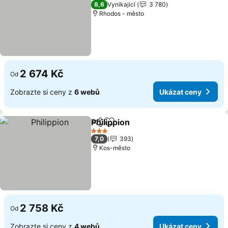
3 Počet hvězdiček
8,6
Vynikající
3 780
Rhodos - město
2 674 Kč
Od
Zobrazte si ceny z
6 webů
Ukázat ceny
Philippion
Sdílet
Přidat na seznam oblíbených h
Ukázat ceny
3 Počet hvězdiček
7,0
393
Kos-město
2 758 Kč
Od
Zobrazte si ceny z
4 webů
Ukázat ceny