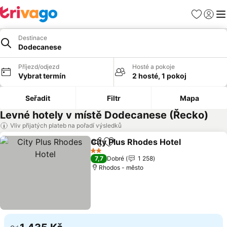
Oblíbené
Přihlási
Me
Destinace
Dodecanese
Příjezd/odjezd
Hosté a pokoje
Vybrat termín
2 hosté, 1 pokoj
Seřadit
Filtr
Mapa
Levné hotely v místě Dodecanese (Řecko)
Vliv přijatých plateb na pořadí výsledků
City Plus Rhodes Hotel
Sdílet
Přidat na seznam oblíbených h
Uká
2 Počet hvězdiček
7,7
Dobré
1 258
Rhodos - město