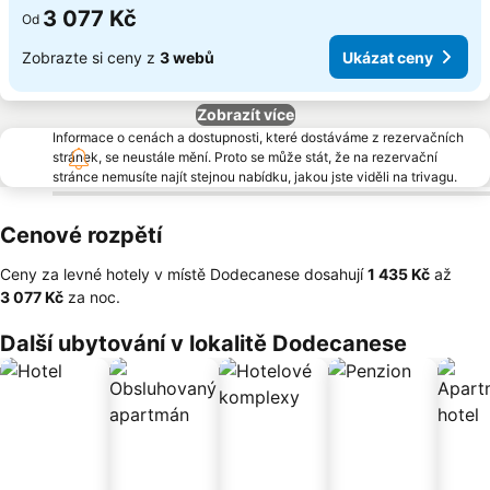
3 077 Kč
Od
Zobrazte si ceny z
3 webů
Ukázat ceny
Zobrazít více
Informace o cenách a dostupnosti, které dostáváme z rezervačních
stránek, se neustále mění. Proto se může stát, že na rezervační
stránce nemusíte najít stejnou nabídku, jakou jste viděli na trivagu.
Cenové rozpětí
Ceny za levné hotely v místě Dodecanese dosahují
‎1 435 Kč
až
‎3 077 Kč
za noc.
Další ubytování v lokalitě Dodecanese