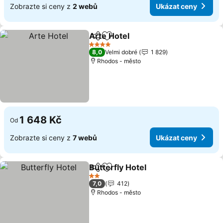
Zobrazte si ceny z
2 webů
Ukázat ceny
Arte Hotel
Sdílet
Přidat na seznam oblíbených h
Ukázat ceny
4 Počet hvězdiček
8,0
Velmi dobré
1 829
Rhodos - město
1 648 Kč
Od
Zobrazte si ceny z
7 webů
Ukázat ceny
Butterfly Hotel
Sdílet
Přidat na seznam oblíbených h
Ukázat cen
2 Počet hvězdiček
7,0
412
Rhodos - město