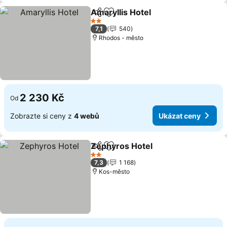
Amaryllis Hotel
Sdílet
Přidat na seznam oblíbených h
Ukázat cen
2 Počet hvězdiček
7,1
540
Rhodos - město
2 230 Kč
Od
Zobrazte si ceny z
4 webů
Ukázat ceny
Zephyros Hotel
Sdílet
Přidat na seznam oblíbených h
Ukázat ce
2 Počet hvězdiček
7,3
1 168
Kos-město