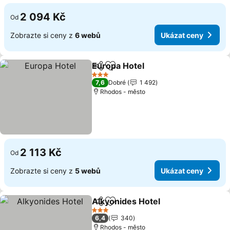
2 094 Kč
Od
Zobrazte si ceny z
6 webů
Ukázat ceny
Europa Hotel
Sdílet
Přidat na seznam oblíbených h
Ukázat ceny
3 Počet hvězdiček
7,6
Dobré
1 492
Rhodos - město
2 113 Kč
Od
Zobrazte si ceny z
5 webů
Ukázat ceny
Alkyonides Hotel
Sdílet
Přidat na seznam oblíbených h
Ukázat c
3 Počet hvězdiček
6,4
340
Rhodos - město