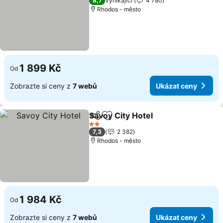
8,7
Vynikající
4 780
Rhodos - město
1 899 Kč
Od
Zobrazte si ceny z
7 webů
Ukázat ceny
Savoy City Hotel
Sdílet
Přidat na seznam oblíbených h
Ukázat ce
2 Počet hvězdiček
7,3
2 382
Rhodos - město
1 984 Kč
Od
Zobrazte si ceny z
7 webů
Ukázat ceny