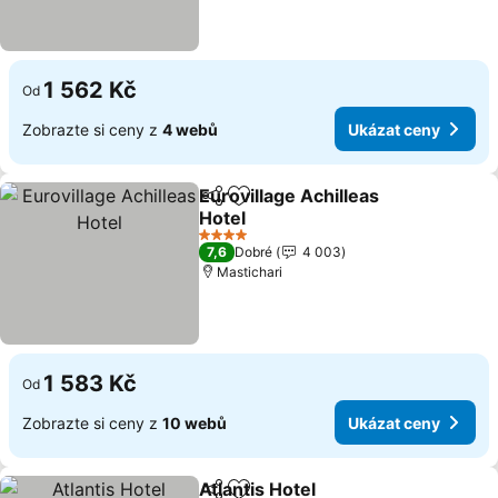
1 562 Kč
Od
Zobrazte si ceny z
4 webů
Ukázat ceny
Eurovillage Achilleas
Sdílet
Přidat na seznam oblíbených h
Hotel
Ukázat ceny
4 Počet hvězdiček
7,6
Dobré
4 003
Mastichari
1 583 Kč
Od
Zobrazte si ceny z
10 webů
Ukázat ceny
Atlantis Hotel