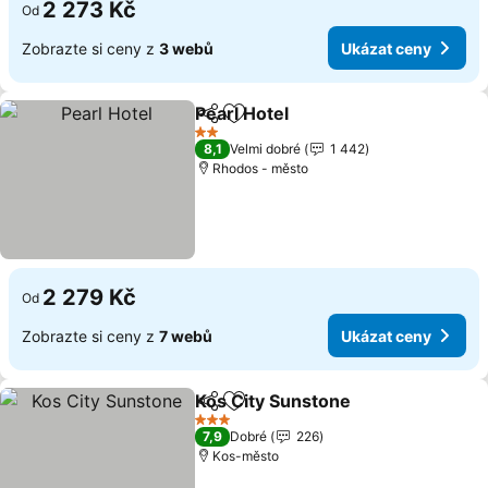
2 273 Kč
Od
Zobrazte si ceny z
3 webů
Ukázat ceny
Pearl Hotel
Sdílet
Přidat na seznam oblíbených h
Ukázat ceny
2 Počet hvězdiček
8,1
Velmi dobré
1 442
Rhodos - město
2 279 Kč
Od
Zobrazte si ceny z
7 webů
Ukázat ceny
Kos City Sunstone
Sdílet
Přidat na seznam oblíbených h
Ukázat 
3 Počet hvězdiček
7,9
Dobré
226
Kos-město