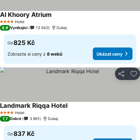
Al Khoory Atrium
Hotel
4 Počet hvězdiček
8,9
Vynikající
13 642
Dubaj
825 Kč
Od
Zobrazte si ceny z
8 webů
Ukázat ceny
Sdílet
Př
Landmark Riqqa Hotel
Hotel
4 Počet hvězdiček
7,7
Dobré
3 861
Dubaj
837 Kč
Od