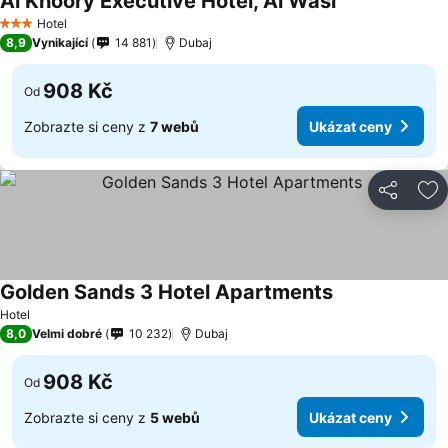
Al Khoory Executive Hotel, Al Wasl
Hotel
3 Počet hvězdiček
8,9
Vynikající
14 881
Dubaj
908 Kč
Od
Zobrazte si ceny z
7 webů
Ukázat ceny
Sdílet
Př
Golden Sands 3 Hotel Apartments
Hotel
8,0
Velmi dobré
10 232
Dubaj
908 Kč
Od
Zobrazte si ceny z
5 webů
Ukázat ceny