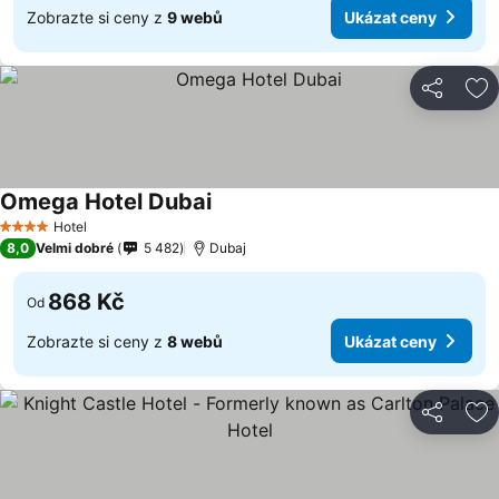
Zobrazte si ceny z
9 webů
Ukázat ceny
Sdílet
Př
Omega Hotel Dubai
Hotel
4 Počet hvězdiček
8,0
Velmi dobré
5 482
Dubaj
868 Kč
Od
Zobrazte si ceny z
8 webů
Ukázat ceny
Sdílet
Př