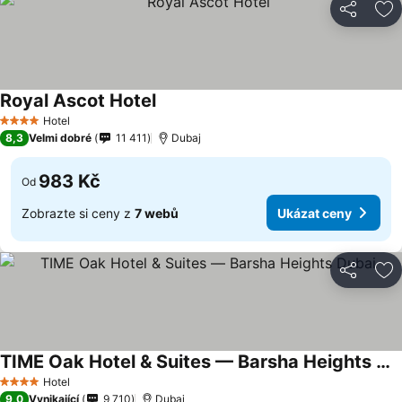
Sdílet
Př
Royal Ascot Hotel
Hotel
4 Počet hvězdiček
8,3
Velmi dobré
11 411
Dubaj
983 Kč
Od
Zobrazte si ceny z
7 webů
Ukázat ceny
Sdílet
Př
TIME Oak Hotel & Suites — Barsha Heights Dubai
Hotel
4 Počet hvězdiček
9,0
Vynikající
9 710
Dubaj