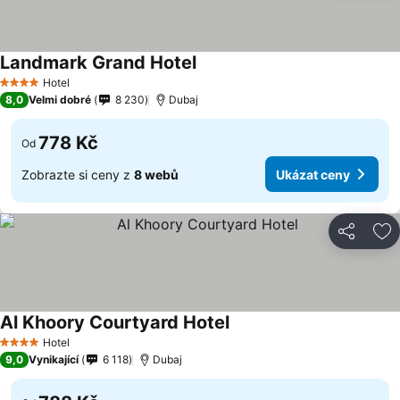
Landmark Grand Hotel
Hotel
4 Počet hvězdiček
8,0
Velmi dobré
8 230
Dubaj
778 Kč
Od
Zobrazte si ceny z
8 webů
Ukázat ceny
Sdílet
Př
Al Khoory Courtyard Hotel
Hotel
4 Počet hvězdiček
9,0
Vynikající
6 118
Dubaj