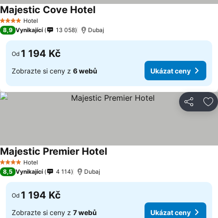
Majestic Cove Hotel
Hotel
4 Počet hvězdiček
8,9
Vynikající
13 058
Dubaj
1 194 Kč
Od
Zobrazte si ceny z
6 webů
Ukázat ceny
Sdílet
Př
Majestic Premier Hotel
Hotel
4 Počet hvězdiček
8,5
Vynikající
4 114
Dubaj
1 194 Kč
Od
Zobrazte si ceny z
7 webů
Ukázat ceny