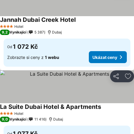
Jannah Dubai Creek Hotel
Hotel
4 Počet hvězdiček
9,2
Vynikající
5 387
Dubaj
1 072 Kč
Od
Zobrazte si ceny z
1 webu
Ukázat ceny
Sdílet
Př
La Suite Dubai Hotel & Apartments
Hotel
4 Počet hvězdiček
9,0
Vynikající
11 416
Dubaj
1 077 Kč
Od