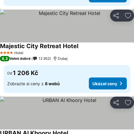
Sdílet
Př
Majestic City Retreat Hotel
Hotel
4 Počet hvězdiček
8,3
Velmi dobré
12 952
Dubaj
1 206 Kč
Od
Zobrazte si ceny z
8 webů
Ukázat ceny
Sdílet
Př
URBAN Al Khoory Hotel