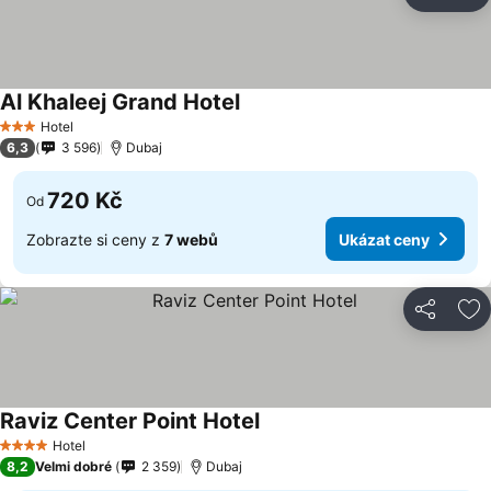
Sdílet
Př
Al Khaleej Grand Hotel
Hotel
3 Počet hvězdiček
6,3
3 596
Dubaj
720 Kč
Od
Zobrazte si ceny z
7 webů
Ukázat ceny
Sdílet
Př
Raviz Center Point Hotel
Hotel
4 Počet hvězdiček
8,2
Velmi dobré
2 359
Dubaj