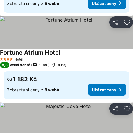
Zobrazte si ceny z
5 webů
Ukázat ceny
Sdílet
Př
Fortune Atrium Hotel
Hotel
4 Počet hvězdiček
8,3
Velmi dobré
3 080
Dubaj
1 182 Kč
Od
Zobrazte si ceny z
8 webů
Ukázat ceny
Sdílet
Př