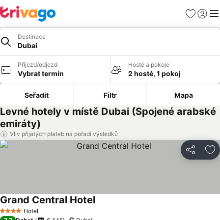
Oblíbené
Přihlási
Me
Destinace
Dubai
Příjezd/odjezd
Hosté a pokoje
Vybrat termín
2 hosté, 1 pokoj
Seřadit
Filtr
Mapa
Levné hotely v místě Dubai (Spojené arabské
emiráty)
Vliv přijatých plateb na pořadí výsledků
Sdílet
Př
Grand Central Hotel
Hotel
4 Počet hvězdiček