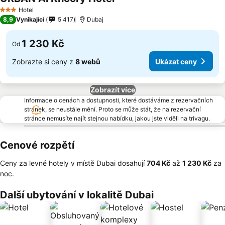
Hotel
3 Počet hvězdiček
8,9
Vynikající
5 417
Dubaj
1 230 Kč
Od
Zobrazte si ceny z
8 webů
Ukázat ceny
Zobrazít více
Informace o cenách a dostupnosti, které dostáváme z rezervačních
stránek, se neustále mění. Proto se může stát, že na rezervační
stránce nemusíte najít stejnou nabídku, jakou jste viděli na trivagu.
Cenové rozpětí
Ceny za levné hotely v místě Dubai dosahují
‎704 Kč
až
‎1 230 Kč
za
noc.
Další ubytování v lokalitě Dubai