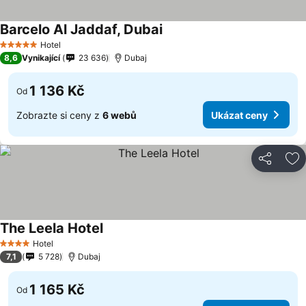
Barcelo Al Jaddaf, Dubai
Hotel
5 Počet hvězdiček
8,6
Vynikající
23 636
Dubaj
1 136 Kč
Od
Zobrazte si ceny z
6 webů
Ukázat ceny
Sdílet
Př
The Leela Hotel
Hotel
4 Počet hvězdiček
7,1
5 728
Dubaj
1 165 Kč
Od