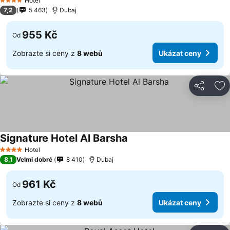
Hotel
4 Počet hvězdiček
7,2
5 463
Dubaj
955 Kč
Od
Zobrazte si ceny z
8 webů
Ukázat ceny
Sdílet
Př
Signature Hotel Al Barsha
Hotel
4 Počet hvězdiček
8,1
Velmi dobré
8 410
Dubaj
961 Kč
Od
Zobrazte si ceny z
8 webů
Ukázat ceny