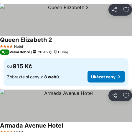
Sdílet
Př
Queen Elizabeth 2
Hotel
4 Počet hvězdiček
8,3
Velmi dobré
20 453
Dubaj
915 Kč
Od
Zobrazte si ceny z
8 webů
Ukázat ceny
Sdílet
Př
Armada Avenue Hotel