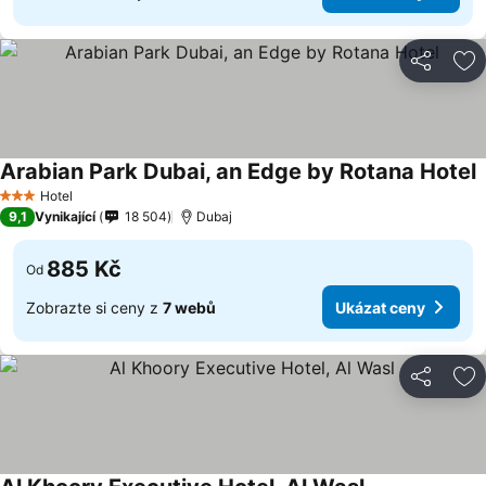
Sdílet
Př
Arabian Park Dubai, an Edge by Rotana Hotel
Hotel
3 Počet hvězdiček
9,1
Vynikající
18 504
Dubaj
885 Kč
Od
Zobrazte si ceny z
7 webů
Ukázat ceny
Sdílet
Př