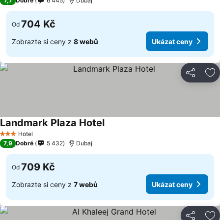
7,7
Dobré
6 445
Dubaj
704 Kč
Od
Zobrazte si ceny z
8 webů
Ukázat ceny
Sdílet
Př
Landmark Plaza Hotel
Hotel
3 Počet hvězdiček
7,9
Dobré
5 432
Dubaj
709 Kč
Od
Zobrazte si ceny z
7 webů
Ukázat ceny