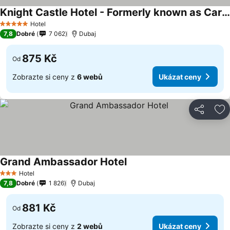
Knight Castle Hotel - Formerly known as Carlton Palace Hotel
Hotel
5 Počet hvězdiček
7,8
Dobré
7 062
Dubaj
875 Kč
Od
Zobrazte si ceny z
6 webů
Ukázat ceny
Sdílet
Př
Grand Ambassador Hotel
Hotel
3 Počet hvězdiček
7,8
Dobré
1 826
Dubaj
881 Kč
Od
Zobrazte si ceny z
2 webů
Ukázat ceny