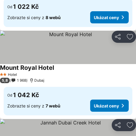
1 022 Kč
Od
Zobrazte si ceny z
8 webů
Ukázat ceny
Sdílet
Př
Mount Royal Hotel
Hotel
2 Počet hvězdiček
5,8
1 968
Dubaj
1 042 Kč
Od
Zobrazte si ceny z
7 webů
Ukázat ceny
Sdílet
Př