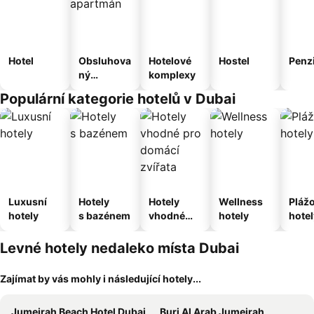
Hotel
Obsluhova
Hotelové
Hostel
Penz
ný
komplexy
apartmán
Populární kategorie hotelů v Dubai
Luxusní
Hotely
Hotely
Wellness
Pláž
hotely
s bazénem
vhodné
hotely
hotel
pro
domácí
Levné hotely nedaleko místa Dubai
zvířata
Zajímat by vás mohly i následující hotely...
Jumeirah Beach Hotel Dubai
Burj Al Arab Jumeirah