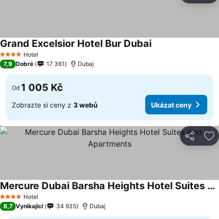
Grand Excelsior Hotel Bur Dubai
Hotel
4 Počet hvězdiček
7,9
Dobré
17 361
Dubaj
1 005 Kč
Od
Zobrazte si ceny z
3 webů
Ukázat ceny
Sdílet
Př
Mercure Dubai Barsha Heights Hotel Suites And Apartments
Hotel
4 Počet hvězdiček
8,7
Vynikající
34 935
Dubaj