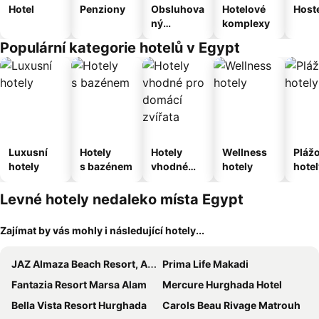
Hotel
Penziony
Obsluhova
Hotelové
Host
ný
komplexy
apartmán
Populární kategorie hotelů v Egypt
Luxusní
Hotely
Hotely
Wellness
Pláž
hotely
s bazénem
vhodné
hotely
hotel
pro
domácí
Levné hotely nedaleko místa Egypt
zvířata
Zajímat by vás mohly i následující hotely...
JAZ Almaza Beach Resort, Almaza Bay
Prima Life Makadi
Fantazia Resort Marsa Alam
Mercure Hurghada Hotel
Bella Vista Resort Hurghada
Carols Beau Rivage Matrouh