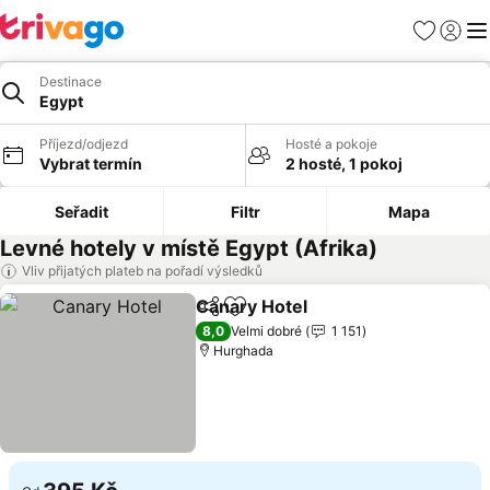
Oblíbené
Přihlási
Me
Destinace
Egypt
Příjezd/odjezd
Hosté a pokoje
Vybrat termín
2 hosté, 1 pokoj
Seřadit
Filtr
Mapa
Levné hotely v místě Egypt (Afrika)
Vliv přijatých plateb na pořadí výsledků
Canary Hotel
Sdílet
Přidat na seznam oblíbených h
Ukázat ceny
8,0
Velmi dobré
1 151
Hurghada