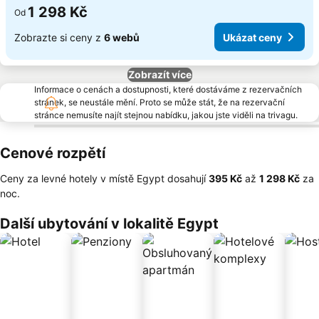
1 298 Kč
Od
Zobrazte si ceny z
6 webů
Ukázat ceny
Zobrazít více
Informace o cenách a dostupnosti, které dostáváme z rezervačních
stránek, se neustále mění. Proto se může stát, že na rezervační
stránce nemusíte najít stejnou nabídku, jakou jste viděli na trivagu.
Cenové rozpětí
Ceny za levné hotely v místě Egypt dosahují
‎395 Kč
až
‎1 298 Kč
za
noc.
Další ubytování v lokalitě Egypt