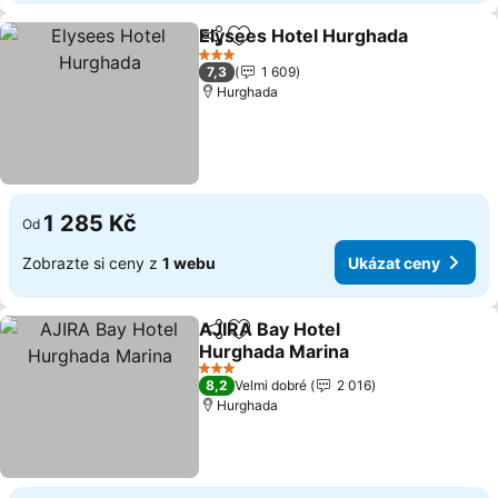
Elysees Hotel Hurghada
Sdílet
Přidat na seznam oblíbených h
Uk
3 Počet hvězdiček
7,3
1 609
Hurghada
1 285 Kč
Od
Zobrazte si ceny z
1 webu
Ukázat ceny
AJIRA Bay Hotel
Sdílet
Přidat na seznam oblíbených h
Hurghada Marina
Ukázat ceny
3 Počet hvězdiček
8,2
Velmi dobré
2 016
Hurghada