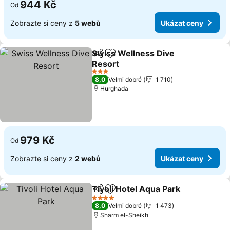
944 Kč
Od
Zobrazte si ceny z
5 webů
Ukázat ceny
Swiss Wellness Dive
Sdílet
Přidat na seznam oblíbených h
Resort
Ukázat ceny
3 Počet hvězdiček
8,0
Velmi dobré
1 710
Hurghada
979 Kč
Od
Zobrazte si ceny z
2 webů
Ukázat ceny
Tivoli Hotel Aqua Park
Sdílet
Přidat na seznam oblíbených h
Uká
4 Počet hvězdiček
8,0
Velmi dobré
1 473
Sharm el-Sheikh