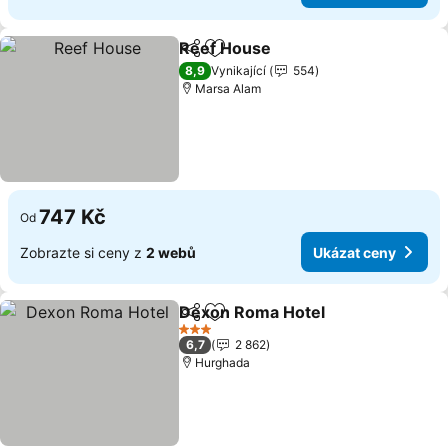
Reef House
Sdílet
Přidat na seznam oblíbených h
Ukázat ceny
8,9
Vynikající
554
Marsa Alam
747 Kč
Od
Zobrazte si ceny z
2 webů
Ukázat ceny
Dexon Roma Hotel
Sdílet
Přidat na seznam oblíbených h
Ukázat
3 Počet hvězdiček
6,7
2 862
Hurghada