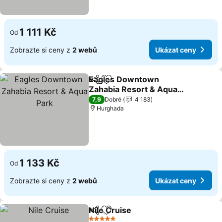
1 111 Kč
Od
Zobrazte si ceny z
2 webů
Ukázat ceny
Eagles Downtown
Sdílet
Přidat na seznam oblíbených h
Zahabia Resort & Aqua
Park
Ukázat ceny
7,9
Dobré
4 183
Hurghada
1 133 Kč
Od
Zobrazte si ceny z
2 webů
Ukázat ceny
Nile Cruise
Sdílet
Přidat na seznam oblíbených h
Ukázat ceny