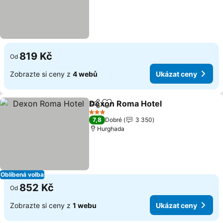
819 Kč
Od
Zobrazte si ceny z
4 webů
Ukázat ceny
Dexon Roma Hotel
Sdílet
Přidat na seznam oblíbených h
Ukázat
3 Počet hvězdiček
7,8
Dobré
3 350
Hurghada
Oblíbená volba
852 Kč
Od
Zobrazte si ceny z
1 webu
Ukázat ceny