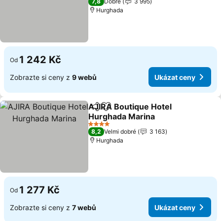
7,8
Dobré
3 995
Hurghada
1 242 Kč
Od
Zobrazte si ceny z
9 webů
Ukázat ceny
AJIRA Boutique Hotel
Sdílet
Přidat na seznam oblíbených h
Hurghada Marina
Ukázat ceny
4 Počet hvězdiček
8,2
Velmi dobré
3 163
Hurghada
1 277 Kč
Od
Zobrazte si ceny z
7 webů
Ukázat ceny