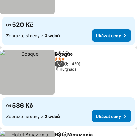
520 Kč
Od
Zobrazte si ceny z
3 webů
Ukázat ceny
Bosque
Sdílet
Přidat na seznam oblíbených h
Ukázat ceny
3 Počet hvězdiček
6,9
450
Hurghada
586 Kč
Od
Zobrazte si ceny z
2 webů
Ukázat ceny
Hotel Amazonia