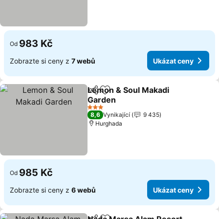
983 Kč
Od
Zobrazte si ceny z
7 webů
Ukázat ceny
Lemon & Soul Makadi
Sdílet
Přidat na seznam oblíbených h
Garden
Ukázat ceny
3 Počet hvězdiček
8,6
Vynikající
9 435
Hurghada
985 Kč
Od
Zobrazte si ceny z
6 webů
Ukázat ceny