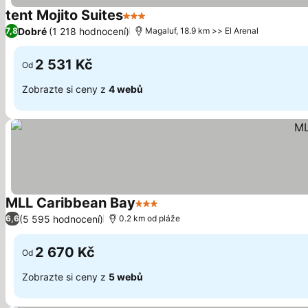
tent Mojito Suites
3 Počet hvězdiček
Ukázat ceny
Dobré
(1 218 hodnocení)
7,8
Magaluf, 18.9 km >> El Arenal
2 531 Kč
Od
Zobrazte si ceny z
4 webů
MLL Caribbean Bay
3 Počet hvězdiček
Ukázat ceny
(5 595 hodnocení)
6,6
0.2 km od pláže
2 670 Kč
Od
Zobrazte si ceny z
5 webů