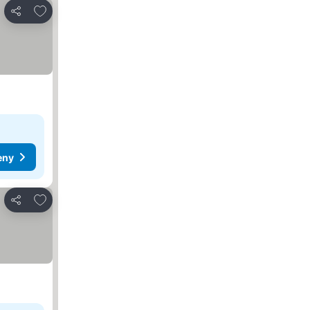
Přidat na seznam oblíbených hotelů
Sdílet
eny
Přidat na seznam oblíbených hotelů
Sdílet