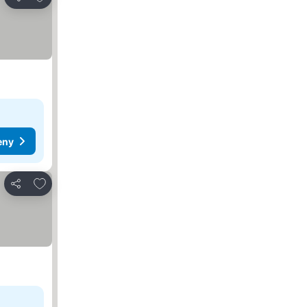
Sdílet
eny
Přidat na seznam oblíbených hotelů
Sdílet