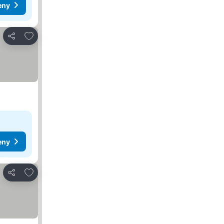
eny
Přidat na seznam oblíbených hotelů
Sdílet
eny
Přidat na seznam oblíbených hotelů
Sdílet