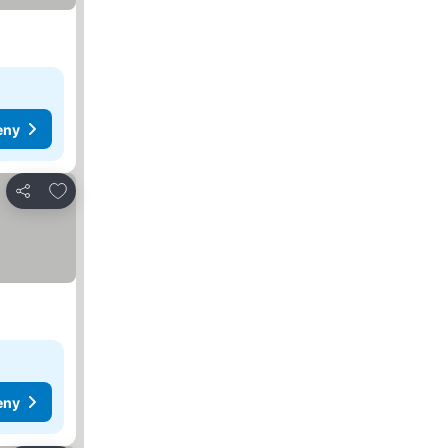
eny
Přidat na seznam oblíbených hotelů
Sdílet
eny