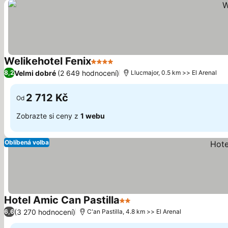
Welikehotel Fenix
4 Počet hvězdiček
Ukázat ceny
Velmi dobré
(2 649 hodnocení)
8,2
Llucmajor, 0.5 km >> El Arenal
2 712 Kč
Od
Zobrazte si ceny z
1 webu
Oblíbená volba
Hotel Amic Can Pastilla
2 Počet hvězdiček
Ukázat ceny
(3 270 hodnocení)
6,6
C'an Pastilla, 4.8 km >> El Arenal