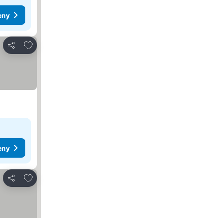
eny
Přidat na seznam oblíbených hotelů
Sdílet
eny
Přidat na seznam oblíbených hotelů
Sdílet