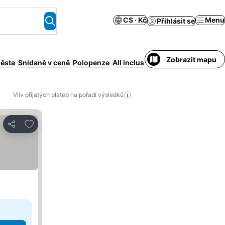
CS · Kč
Menu
Přihlásit se
Zobrazit mapu
města
Snídaně v ceně
Polopenze
All inclusive
Bazén
Pláž
Obsluh
Vliv přijatých plateb na pořadí výsledků
Přidat na seznam oblíbených hotelů
Sdílet