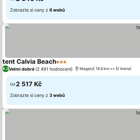
Zobrazte si ceny z
6 webů
tent Calvia Beach
3 Počet hvězdiček
Ukázat ceny
Velmi dobré
(2 491 hodnocení)
8,0
Magaluf, 18.9 km >> El Arenal
2 517 Kč
Od
Zobrazte si ceny z
3 webů