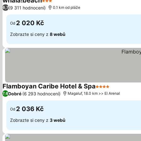
whala!beach
3 Počet hvězdiček
Ukázat ceny
(9 311 hodnocení)
6,7
0.1 km od pláže
2 020 Kč
Od
Zobrazte si ceny z
8 webů
Flamboyan Caribe Hotel & Spa
4 Počet hvězdiček
Ukázat ceny
Dobré
(6 293 hodnocení)
7,6
Magaluf, 18.0 km >> El Arenal
2 036 Kč
Od
Zobrazte si ceny z
3 webů