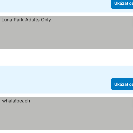
Ukázat c
k
Ukázat c