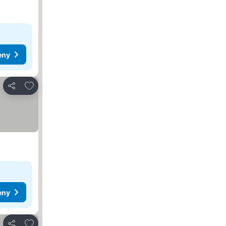
eny
Přidat na seznam oblíbených hotelů
Sdílet
eny
Přidat na seznam oblíbených hotelů