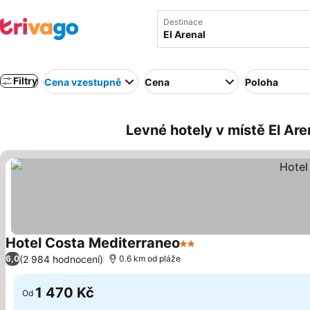
Destinace
Filtry
Cena vzestupně
Cena
Poloha
Levné hotely v místě El Ar
Hotel Costa Mediterraneo
2 Počet hvězdiček
Ukázat ceny
(2 984 hodnocení)
6,0
0.6 km od pláže
1 470 Kč
Od