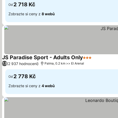
2 718 Kč
Od
Zobrazte si ceny z
8 webů
JS Paradise Sport - Adults Only
3 Počet hvězdiče
Ukázat ceny
(2 937 hodnocení)
7,3
Palma, 0.2 km >> El Arenal
2 778 Kč
Od
Zobrazte si ceny z
4 webů