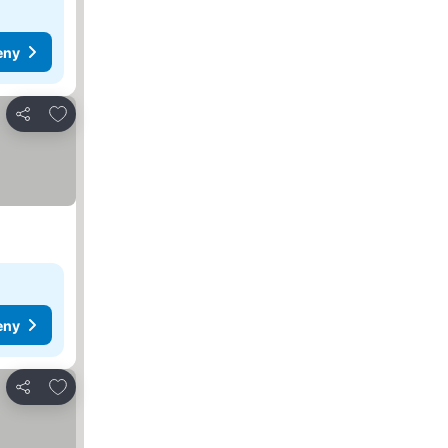
eny
Přidat na seznam oblíbených hotelů
Sdílet
eny
Přidat na seznam oblíbených hotelů
Sdílet