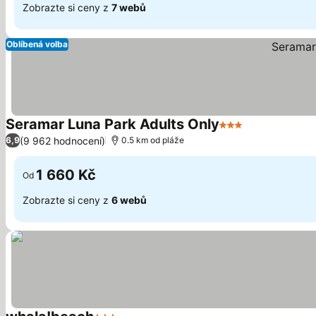
Zobrazte si ceny z
7 webů
Oblíbená volba
Seramar Luna Park Adults Only
3 Počet hvězdiče
Ukázat ceny
(9 962 hodnocení)
6,9
0.5 km od pláže
1 660 Kč
Od
Zobrazte si ceny z
6 webů