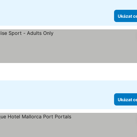
Ukázat c
k
Ukázat c