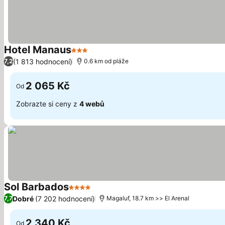
Hotel Manaus
3 Počet hvězdiček
Ukázat ceny
(1 813 hodnocení)
7,2
0.6 km od pláže
2 065 Kč
Od
Zobrazte si ceny z
4 webů
Sol Barbados
4 Počet hvězdiček
Ukázat ceny
Dobré
(7 202 hodnocení)
7,7
Magaluf, 18.7 km >> El Arenal
2 340 Kč
Od