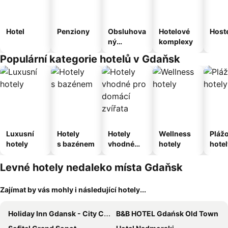
Hotel
Penziony
Obsluhova
Hotelové
Host
ný
komplexy
apartmán
Populární kategorie hotelů v Gdaňsk
Luxusní
Hotely
Hotely
Wellness
Pláž
hotely
s bazénem
vhodné
hotely
hotel
pro
domácí
Levné hotely nedaleko místa Gdaňsk
zvířata
Zajímat by vás mohly i následující hotely...
Holiday Inn Gdansk - City Centre By Ihg
B&B HOTEL Gdańsk Old Town