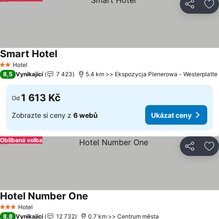
Sdílet
Př
Smart Hotel
Ukázat ceny
Hotel
2 Počet hvězdiček
8,5
Vynikající
7 423
5.4 km >> Ekspozycja Plenerowa - Westerplatte
1 613 Kč
Od
Zobrazte si ceny z
6 webů
Ukázat ceny
Oblíbená volba
Sdílet
Př
Hotel Number One
Ukázat ceny
Hotel
3 Počet hvězdiček
8,8
Vynikající
12 732
0.7 km >> Centrum města