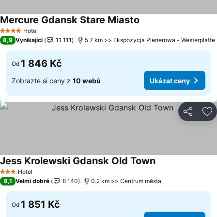
Mercure Gdansk Stare Miasto
Ukázat ceny
Hotel
4 Počet hvězdiček
8,9
Vynikající
11 111
5.7 km >> Ekspozycja Plenerowa - Westerplatte
1 846 Kč
Od
Zobrazte si ceny z
10 webů
Ukázat ceny
Sdílet
Př
Jess Krolewski Gdansk Old Town
Ukázat ceny
Hotel
3 Počet hvězdiček
8,1
Velmi dobré
8 140
0.2 km >> Centrum města
1 851 Kč
Od