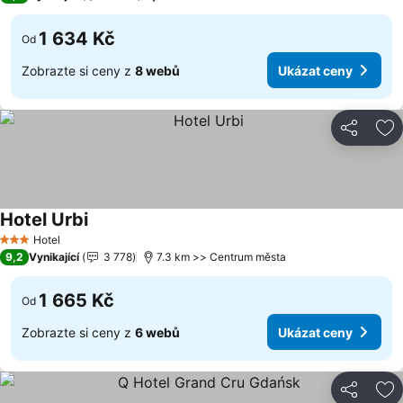
1 634 Kč
Od
Zobrazte si ceny z
8 webů
Ukázat ceny
Sdílet
Př
Hotel Urbi
Ukázat ceny
Hotel
3 Počet hvězdiček
9,2
Vynikající
3 778
7.3 km >> Centrum města
1 665 Kč
Od
Zobrazte si ceny z
6 webů
Ukázat ceny
Sdílet
Př