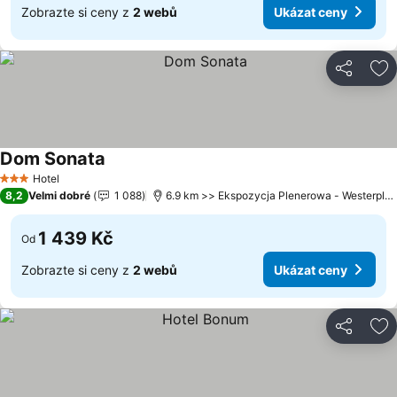
Zobrazte si ceny z
2 webů
Ukázat ceny
Sdílet
Př
Dom Sonata
Ukázat ceny
Hotel
3 Počet hvězdiček
8,2
Velmi dobré
1 088
6.9 km >> Ekspozycja Plenerowa - Westerplat
1 439 Kč
Od
Zobrazte si ceny z
2 webů
Ukázat ceny
Sdílet
Př