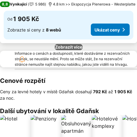
4 Počet hvězdiček
8,8
Vynikající
5 986
4.8 km >> Ekspozycja Plenerowa - Westerplatte
1 905 Kč
Od
Zobrazte si ceny z
8 webů
Ukázat ceny
Zobrazít více
Informace o cenách a dostupnosti, které dostáváme z rezervačních
stránek, se neustále mění. Proto se může stát, že na rezervační
stránce nemusíte najít stejnou nabídku, jakou jste viděli na trivagu.
Cenové rozpětí
Ceny za levné hotely v místě Gdaňsk dosahují
‎792 Kč
až
‎1 905 Kč
za noc.
Další ubytování v lokalitě Gdaňsk