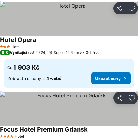
Sdílet
Př
Hotel Opera
Ukázat ceny
Hotel
3 Počet hvězdiček
8,8
Vynikající
2 724
Sopot, 12.6 km >> Gdaňsk
1 903 Kč
Od
Zobrazte si ceny z
4 webů
Ukázat ceny
Sdílet
Př
Focus Hotel Premium Gdańsk
Ukázat ceny
Hotel