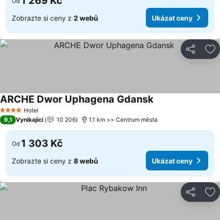
1 269 Kč
Od
Zobrazte si ceny z
2 webů
Ukázat ceny
Sdílet
Př
ARCHE Dwor Uphagena Gdansk
Ukázat ceny
Hotel
4 Počet hvězdiček
9,1
Vynikající
10 206
1.1 km >> Centrum města
1 303 Kč
Od
Zobrazte si ceny z
8 webů
Ukázat ceny
Sdílet
Př