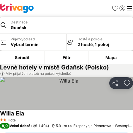
Oblíbené
Přihlási
Me
Destinace
Gdaňsk
Příjezd/odjezd
Hosté a pokoje
Vybrat termín
2 hosté, 1 pokoj
Seřadit
Filtr
Mapa
Levné hotely v místě Gdaňsk (Polsko)
Vliv přijatých plateb na pořadí výsledků
Sdílet
Př
Willa Ela
Ukázat ceny
Hotel
2 Počet hvězdiček
8,0
Velmi dobré
1 494
5.9 km >> Ekspozycja Plenerowa - Westerplat