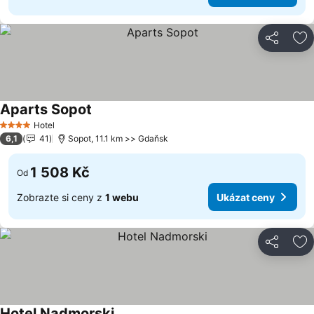
Sdílet
Př
Aparts Sopot
Ukázat ceny
Hotel
4 Počet hvězdiček
6,1
41
Sopot, 11.1 km >> Gdaňsk
1 508 Kč
Od
Zobrazte si ceny z
1 webu
Ukázat ceny
Sdílet
Př
Hotel Nadmorski