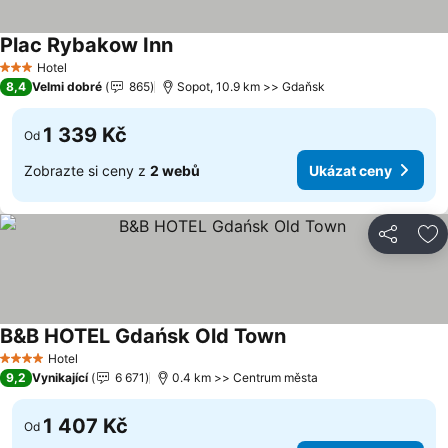
Plac Rybakow Inn
Ukázat ceny
Hotel
3 Počet hvězdiček
8,4
Velmi dobré
865
Sopot, 10.9 km >> Gdaňsk
1 339 Kč
Od
Zobrazte si ceny z
2 webů
Ukázat ceny
Sdílet
Př
B&B HOTEL Gdańsk Old Town
Ukázat ceny
Hotel
4 Počet hvězdiček
9,2
Vynikající
6 671
0.4 km >> Centrum města
1 407 Kč
Od