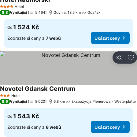
Ukázat ceny
Hotel
4 Počet hvězdiček
8,8
Vynikající
5 464
Gdynia, 18.5 km >> Gdaňsk
1 524 Kč
Od
Zobrazte si ceny z
7 webů
Ukázat ceny
Sdílet
Př
Novotel Gdansk Centrum
Ukázat ceny
Hotel
3 Počet hvězdiček
8,6
Vynikající
8 020
6.8 km >> Ekspozycja Plenerowa - Westerplatte
1 543 Kč
Od
Zobrazte si ceny z
8 webů
Ukázat ceny