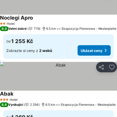
Noclegi Apro
Ukázat ceny
Hotel
2 Počet hvězdiček
8,0
Velmi dobré
779
6.5 km >> Ekspozycja Plenerowa - Westerplatte
1 255 Kč
Od
Zobrazte si ceny z
2 webů
Ukázat ceny
Sdílet
Př
Abak
Ukázat ceny
Hotel
3 Počet hvězdiček
8,6
Vynikající
2 294
6.5 km >> Ekspozycja Plenerowa - Westerplatte