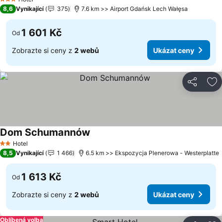
3 Počet hvězdiček
8,6
Vynikající
375
7.6 km >> Airport Gdańsk Lech Wałęsa
1 601 Kč
Od
Zobrazte si ceny z
2 webů
Ukázat ceny
Sdílet
Př
Dom Schumannów
Ukázat ceny
Hotel
2 Počet hvězdiček
8,5
Vynikající
1 466
6.5 km >> Ekspozycja Plenerowa - Westerplatte
1 613 Kč
Od
Zobrazte si ceny z
2 webů
Ukázat ceny
Oblíbená volba