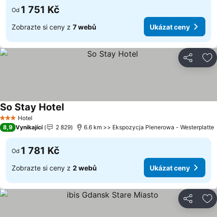
1 751 Kč
Od
Zobrazte si ceny z
7 webů
Ukázat ceny
Sdílet
Př
So Stay Hotel
Ukázat ceny
Hotel
3 Počet hvězdiček
8,9
Vynikající
2 829
6.6 km >> Ekspozycja Plenerowa - Westerplatte
1 781 Kč
Od
Zobrazte si ceny z
2 webů
Ukázat ceny
Sdílet
Př