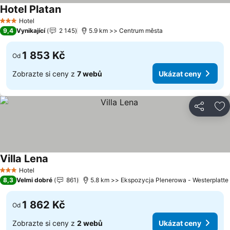
Hotel Platan
Ukázat ceny
Hotel
3 Počet hvězdiček
9,4
Vynikající
2 145
5.9 km >> Centrum města
1 853 Kč
Od
Zobrazte si ceny z
7 webů
Ukázat ceny
Sdílet
Př
Villa Lena
Ukázat ceny
Hotel
3 Počet hvězdiček
8,3
Velmi dobré
861
5.8 km >> Ekspozycja Plenerowa - Westerplatte
1 862 Kč
Od
Zobrazte si ceny z
2 webů
Ukázat ceny