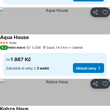
Sdílet
Př
Aqua House
Ukázat ceny
Hotel
3 Počet hvězdiček
8,3
Velmi dobré
3 238
Sopot, 14.0 km >> Gdaňsk
1 867 Kč
Od
Zobrazte si ceny z
2 webů
Ukázat ceny
Sdílet
Př
Kobza Haus