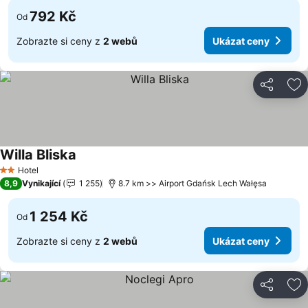
792 Kč
Od
Zobrazte si ceny z
2 webů
Ukázat ceny
Sdílet
Př
Willa Bliska
Ukázat ceny
Hotel
2 Počet hvězdiček
8,9
Vynikající
1 255
8.7 km >> Airport Gdańsk Lech Wałęsa
1 254 Kč
Od
Zobrazte si ceny z
2 webů
Ukázat ceny
Sdílet
Př