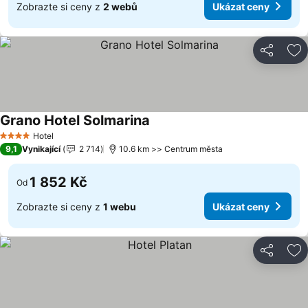
Zobrazte si ceny z
2 webů
Ukázat ceny
Sdílet
Př
Grano Hotel Solmarina
Ukázat ceny
Hotel
4 Počet hvězdiček
9,1
Vynikající
2 714
10.6 km >> Centrum města
1 852 Kč
Od
Zobrazte si ceny z
1 webu
Ukázat ceny
Sdílet
Př