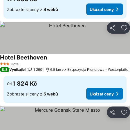
Zobrazte si ceny z
4 webů
Ukázat ceny
Sdílet
Př
Hotel Beethoven
Ukázat ceny
Hotel
3 Počet hvězdiček
8,8
Vynikající
1 290
6.5 km >> Ekspozycja Plenerowa - Westerplatte
1 824 Kč
Od
Zobrazte si ceny z
5 webů
Ukázat ceny
Sdílet
Př