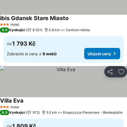
ibis Gdansk Stare Miasto
Ukázat ceny
Hotel
3 Počet hvězdiček
9,0
Vynikající
8 521
0.8 km >> Centrum města
1 793 Kč
Od
Zobrazte si ceny z
8 webů
Ukázat ceny
Sdílet
Př
Villa Eva
Ukázat ceny
Hotel
3 Počet hvězdiček
9,0
Vynikající
972
5.5 km >> Ekspozycja Plenerowa - Westerplatte
1 809 Kč
Od