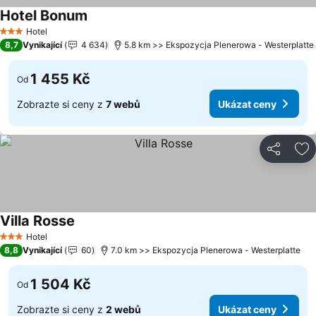
Hotel Bonum
Ukázat ceny
Hotel
3 Počet hvězdiček
8,7
Vynikající
4 634
5.8 km >> Ekspozycja Plenerowa - Westerplatte
1 455 Kč
Od
Zobrazte si ceny z
7 webů
Ukázat ceny
Sdílet
Př
Villa Rosse
Ukázat ceny
Hotel
3 Počet hvězdiček
8,8
Vynikající
60
7.0 km >> Ekspozycja Plenerowa - Westerplatte
1 504 Kč
Od
Zobrazte si ceny z
2 webů
Ukázat ceny