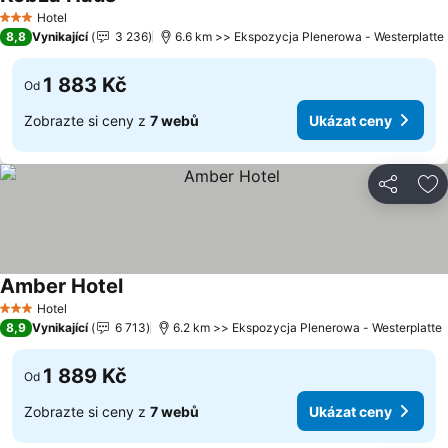
Ukázat ceny
Hotel
3 Počet hvězdiček
8,8
Vynikající
3 236
6.6 km >> Ekspozycja Plenerowa - Westerplatte
1 883 Kč
Od
Zobrazte si ceny z
7 webů
Ukázat ceny
Sdílet
Př
Amber Hotel
Ukázat ceny
Hotel
3 Počet hvězdiček
8,9
Vynikající
6 713
6.2 km >> Ekspozycja Plenerowa - Westerplatte
1 889 Kč
Od
Zobrazte si ceny z
7 webů
Ukázat ceny