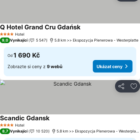
Q Hotel Grand Cru Gdańsk
Ukázat ceny
Hotel
4 Počet hvězdiček
9,0
Vynikající
5 547
5.8 km >> Ekspozycja Plenerowa - Westerplatte
1 690 Kč
Od
Zobrazte si ceny z
9 webů
Ukázat ceny
Sdílet
Př
Scandic Gdansk
Ukázat ceny
Hotel
4 Počet hvězdiček
8,7
Vynikající
10 520
5.8 km >> Ekspozycja Plenerowa - Westerplatt