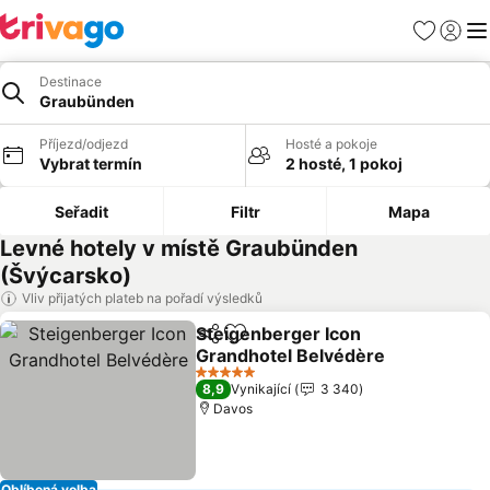
Oblíbené
Přihlási
Me
Destinace
Graubünden
Příjezd/odjezd
Hosté a pokoje
Vybrat termín
2 hosté, 1 pokoj
Seřadit
Filtr
Mapa
Levné hotely v místě Graubünden
(Švýcarsko)
Vliv přijatých plateb na pořadí výsledků
Steigenberger Icon
Sdílet
Přidat na seznam oblíbených h
Grandhotel Belvédère
Ukázat ceny
5 Počet hvězdiček
8,9
Vynikající
3 340
Davos
Oblíbená volba