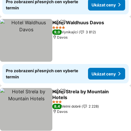
Pro zobrazení přesných cen vyberte
Ukázat ceny
termín
Hotel Waldhuus Davos
Sdílet
Přidat na seznam oblíbených h
Uká
4 Počet hvězdiček
9,0
Vynikající
3 812
Davos
Pro zobrazení přesných cen vyberte
Ukázat ceny
termín
Hotel Strela by Mountain
Sdílet
Přidat na seznam oblíbených h
Hotels
Ukázat ceny
3 Počet hvězdiček
8,4
Velmi dobré
2 228
Davos