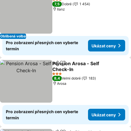
3 Počet hvězdiček
7,5
Dobré
1 454
Ilanz
Oblíbená volba
Pro zobrazení přesných cen vyberte
Ukázat ceny
termín
Pension Arosa - Self
Sdílet
Přidat na seznam oblíbených h
Check-In
Ukázat ceny
3 Počet hvězdiček
8,4
Velmi dobré
183
Arosa
Pro zobrazení přesných cen vyberte
Ukázat ceny
termín