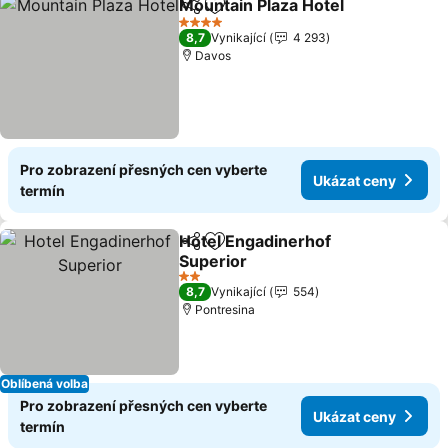
Mountain Plaza Hotel
Sdílet
Přidat na seznam oblíbených h
Ukáz
4 Počet hvězdiček
8,7
Vynikající
4 293
Davos
Pro zobrazení přesných cen vyberte
Ukázat ceny
termín
Hotel Engadinerhof
Sdílet
Přidat na seznam oblíbených h
Superior
Ukázat ceny
2 Počet hvězdiček
8,7
Vynikající
554
Pontresina
Oblíbená volba
Pro zobrazení přesných cen vyberte
Ukázat ceny
termín