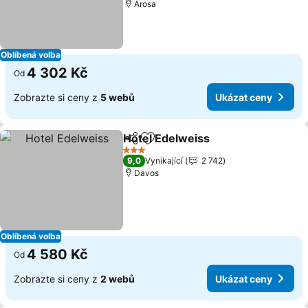
Arosa
Oblíbená volba
4 302 Kč
Od
Zobrazte si ceny z
5 webů
Ukázat ceny
Hotel Edelweiss
Sdílet
Přidat na seznam oblíbených h
Ukázat ce
3 Počet hvězdiček
9,0
Vynikající
2 742
Davos
Oblíbená volba
4 580 Kč
Od
Zobrazte si ceny z
2 webů
Ukázat ceny