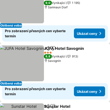
Ukázat ceny
3 Počet hvězdiček
9,0
Vynikající
1 195
Samnaun Dorf
Oblíbená volba
Pro zobrazení přesných cen vyberte
Ukázat ceny
termín
JUFA Hotel Savognin
Sdílet
Přidat na seznam oblíbených h
Ukáz
3 Počet hvězdiček
8,8
Vynikající
913
Savognin
Oblíbená volba
Pro zobrazení přesných cen vyberte
Ukázat ceny
termín
Sunstar Hotel
Sdílet
Přidat na seznam oblíbených h