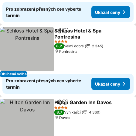
Pro zobrazení přesných cen vyberte
Ukázat ceny
termín
Schloss Hotel & Spa
Sdílet
Přidat na seznam oblíbených h
Pontresina
Ukázat ceny
4 Počet hvězdiček
8,2
Velmi dobré
2 345
Pontresina
Oblíbená volba
Pro zobrazení přesných cen vyberte
Ukázat ceny
termín
Hilton Garden Inn Davos
Sdílet
Přidat na seznam oblíbených h
U
4 Počet hvězdiček
8,7
Vynikající
4 360
Davos