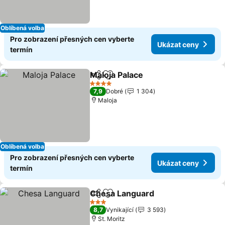
Oblíbená volba
Pro zobrazení přesných cen vyberte
Ukázat ceny
termín
Maloja Palace
Sdílet
Přidat na seznam oblíbených h
Ukázat ceny
4 Počet hvězdiček
7,9
Dobré
1 304
Maloja
Oblíbená volba
Pro zobrazení přesných cen vyberte
Ukázat ceny
termín
Chesa Languard
Sdílet
Přidat na seznam oblíbených h
Ukázat ce
3 Počet hvězdiček
8,7
Vynikající
3 593
St. Moritz