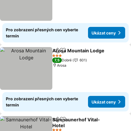
Pro zobrazení přesných cen vyberte
Ukázat ceny
termín
Arosa Mountain Lodge
Sdílet
Přidat na seznam oblíbených h
Uká
3 Počet hvězdiček
7,5
Dobré
601
Arosa
Pro zobrazení přesných cen vyberte
Ukázat ceny
termín
Samnaunerhof Vital-
Sdílet
Přidat na seznam oblíbených h
Hotel