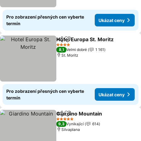
Pro zobrazení přesných cen vyberte
Ukázat ceny
termín
Hotel Europa St. Moritz
Sdílet
Přidat na seznam oblíbených h
Uk
4 Počet hvězdiček
8,1
Velmi dobré
1 161
St. Moritz
Pro zobrazení přesných cen vyberte
Ukázat ceny
termín
Giardino Mountain
Sdílet
Přidat na seznam oblíbených h
Ukázat 
5 Počet hvězdiček
9,3
Vynikající
614
Silvaplana