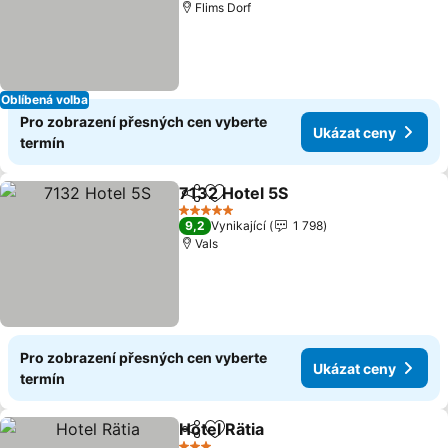
Flims Dorf
Oblíbená volba
Pro zobrazení přesných cen vyberte
Ukázat ceny
termín
7132 Hotel 5S
Sdílet
Přidat na seznam oblíbených h
Ukázat ceny
5 Počet hvězdiček
9,2
Vynikající
1 798
Vals
Pro zobrazení přesných cen vyberte
Ukázat ceny
termín
Hotel Rätia
Sdílet
Přidat na seznam oblíbených h
Ukázat ceny