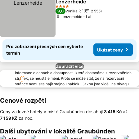
Lenzerheide
Ukázat ceny
4 Počet hvězdiček
9,0
Vynikající
2 555
Lenzerheide - Lai
Pro zobrazení přesných cen vyberte
Ukázat ceny
termín
Zobrazít více
Informace o cenách a dostupnosti, které dostáváme z rezervačních
stránek, se neustále mění. Proto se může stát, že na rezervační
stránce nemusíte najít stejnou nabídku, jakou jste viděli na trivagu.
Cenové rozpětí
Ceny za levné hotely v místě Graubünden dosahují
‎3 415 Kč
až
‎7 159 Kč
za noc.
Další ubytování v lokalitě Graubünden