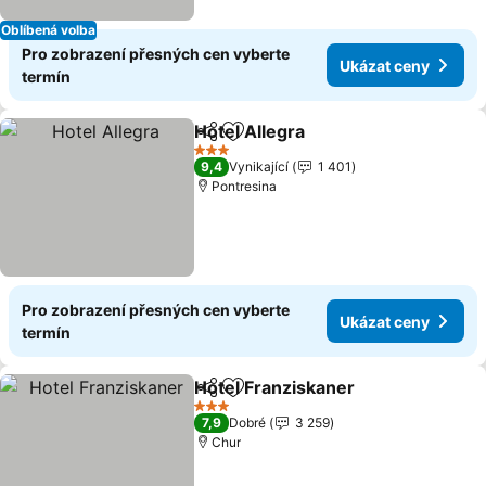
Oblíbená volba
Pro zobrazení přesných cen vyberte
Ukázat ceny
termín
Hotel Allegra
Sdílet
Přidat na seznam oblíbených h
Ukázat ceny
3 Počet hvězdiček
9,4
Vynikající
1 401
Pontresina
Pro zobrazení přesných cen vyberte
Ukázat ceny
termín
Hotel Franziskaner
Sdílet
Přidat na seznam oblíbených h
Ukázat
3 Počet hvězdiček
7,9
Dobré
3 259
Chur