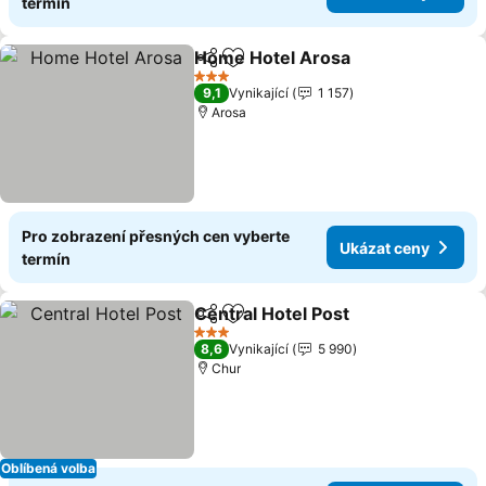
termín
Home Hotel Arosa
Sdílet
Přidat na seznam oblíbených h
Ukázat 
3 Počet hvězdiček
9,1
Vynikající
1 157
Arosa
Pro zobrazení přesných cen vyberte
Ukázat ceny
termín
Central Hotel Post
Sdílet
Přidat na seznam oblíbených h
Ukázat 
3 Počet hvězdiček
8,6
Vynikající
5 990
Chur
Oblíbená volba