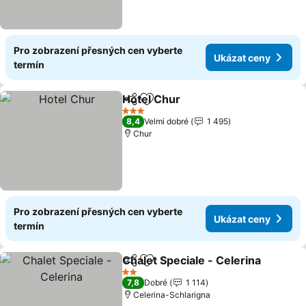
Pro zobrazení přesných cen vyberte
Ukázat ceny
termín
Hotel Chur
Sdílet
Přidat na seznam oblíbených h
Ukázat ceny
3 Počet hvězdiček
8,4
Velmi dobré
1 495
Chur
Pro zobrazení přesných cen vyberte
Ukázat ceny
termín
Chalet Speciale - Celerina
Sdílet
Přidat na seznam oblíbených h
2 Počet hvězdiček
7,8
Dobré
1 114
Celerina-Schlarigna