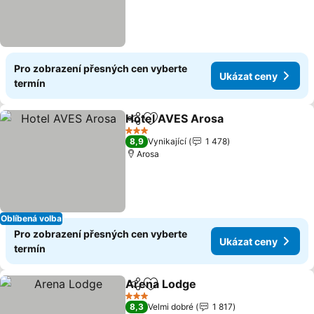
Pro zobrazení přesných cen vyberte
Ukázat ceny
termín
Hotel AVES Arosa
Sdílet
Přidat na seznam oblíbených h
Ukázat 
3 Počet hvězdiček
8,9
Vynikající
1 478
Arosa
Oblíbená volba
Pro zobrazení přesných cen vyberte
Ukázat ceny
termín
Arena Lodge
Sdílet
Přidat na seznam oblíbených h
Ukázat ceny
3 Počet hvězdiček
8,3
Velmi dobré
1 817