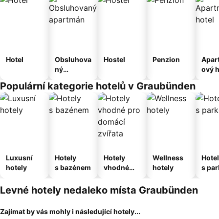
Hotel
Obsluhova
Hostel
Penzion
Apar
ný
ový h
apartmán
Populární kategorie hotelů v Graubünden
Luxusní
Hotely
Hotely
Wellness
Hote
hotely
s bazénem
vhodné
hotely
s pa
pro
ím
domácí
Levné hotely nedaleko místa Graubünden
zvířata
Zajímat by vás mohly i následující hotely...