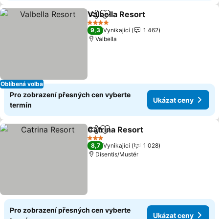
Valbella Resort
Sdílet
Přidat na seznam oblíbených h
Ukázat cen
4 Počet hvězdiček
9,3
Vynikající
1 462
Valbella
Oblíbená volba
Pro zobrazení přesných cen vyberte
Ukázat ceny
termín
Catrina Resort
Sdílet
Přidat na seznam oblíbených h
Ukázat cen
3 Počet hvězdiček
8,7
Vynikající
1 028
Disentis/Mustér
Pro zobrazení přesných cen vyberte
Ukázat ceny