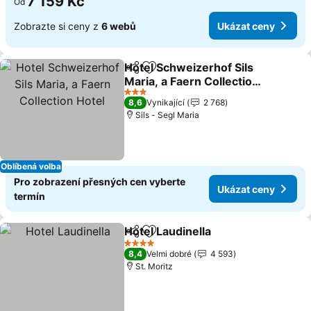
7 159 Kč
Od
Zobrazte si ceny z
6 webů
Ukázat ceny
Hotel Schweizerhof Sils
Sdílet
Přidat na seznam oblíbených h
Maria, a Faern Collection
Hotel
Ukázat ceny
3 Počet hvězdiček
8,6
Vynikající
2 768
Sils - Segl Maria
Oblíbená volba
Pro zobrazení přesných cen vyberte
Ukázat ceny
termín
Hotel Laudinella
Sdílet
Přidat na seznam oblíbených h
Ukázat ce
4 Počet hvězdiček
8,4
Velmi dobré
4 593
St. Moritz