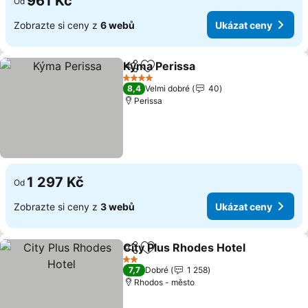
961 Kč
Od
Zobrazte si ceny z
6 webů
Ukázat ceny
Kýma Perissa
Sdílet
Přidat na seznam oblíbených h
4 Počet hvězdiček
8,4
Velmi dobré
40
Perissa
1 297 Kč
Od
Zobrazte si ceny z
3 webů
Ukázat ceny
City Plus Rhodes Hotel
Sdílet
Přidat na seznam oblíbených h
2 Počet hvězdiček
7,7
Dobré
1 258
Rhodos - město