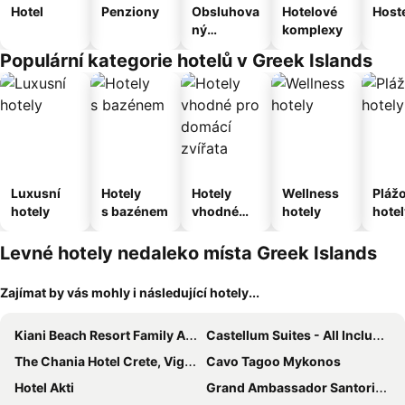
Hotel
Penziony
Obsluhova
Hotelové
Host
ný
komplexy
apartmán
Populární kategorie hotelů v Greek Islands
Luxusní
Hotely
Hotely
Wellness
Pláž
hotely
s bazénem
vhodné
hotely
hotel
pro
domácí
Levné hotely nedaleko místa Greek Islands
zvířata
Zajímat by vás mohly i následující hotely...
Kiani Beach Resort Family All-Inclusive
Castellum Suites - All Inclusive
The Chania Hotel Crete, Vignette Collection
Cavo Tagoo Mykonos
Hotel Akti
Grand Ambassador Santorini Hotel