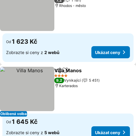
7,2
1 181
Rhodos - město
1 623 Kč
Od
Zobrazte si ceny z
2 webů
Ukázat ceny
Villa Manos
Sdílet
Přidat na seznam oblíbených h
4 Počet hvězdiček
9,2
Vynikající
5 451
Karterados
Oblíbená volba
1 645 Kč
Od
Zobrazte si ceny z
5 webů
Ukázat ceny