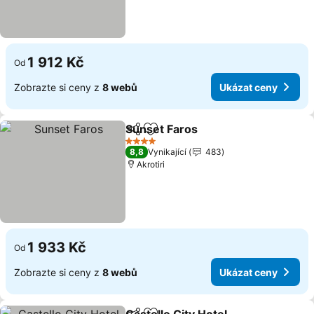
1 912 Kč
Od
Zobrazte si ceny z
8 webů
Ukázat ceny
Sunset Faros
Sdílet
Přidat na seznam oblíbených h
4 Počet hvězdiček
8,8
Vynikající
483
Akrotiri
1 933 Kč
Od
Zobrazte si ceny z
8 webů
Ukázat ceny