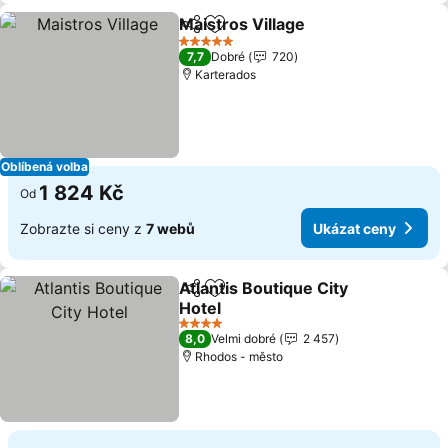
Maistros Village
Sdílet
Přidat na seznam oblíbených h
5 Počet hvězdiček
7,7
Dobré
720
Karterados
Oblíbená volba
1 824 Kč
Od
Zobrazte si ceny z
7 webů
Ukázat ceny
Atlantis Boutique City
Sdílet
Přidat na seznam oblíbených h
Hotel
4 Počet hvězdiček
8,0
Velmi dobré
2 457
Rhodos - město