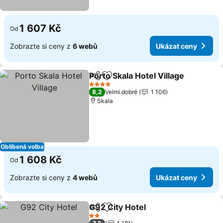
1 607 Kč
Od
Zobrazte si ceny z
6 webů
Ukázat ceny
Porto Skala Hotel Village
Sdílet
Přidat na seznam oblíbených h
4 Počet hvězdiček
8,2
Velmi dobré
1 106
Skala
Oblíbená volba
1 608 Kč
Od
Zobrazte si ceny z
4 webů
Ukázat ceny
G92 City Hotel
Sdílet
Přidat na seznam oblíbených h
2 Počet hvězdiček