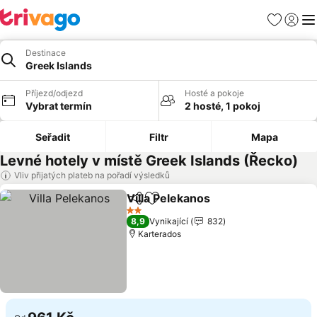
Oblíbené
Přihlási
Me
Destinace
Greek Islands
Příjezd/odjezd
Hosté a pokoje
Vybrat termín
2 hosté, 1 pokoj
Seřadit
Filtr
Mapa
Levné hotely v místě Greek Islands (Řecko)
Vliv přijatých plateb na pořadí výsledků
Villa Pelekanos
Sdílet
Přidat na seznam oblíbených h
2 Počet hvězdiček
8,9
Vynikající
832
Karterados