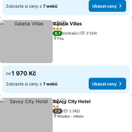
Zobrazte si ceny z
7 webů
Ukázat ceny
Galatia Villas
Sdílet
Přidat na seznam oblíbených h
3 Počet hvězdiček
8,7
Vynikající
2 534
Fira
1 970 Kč
Od
Zobrazte si ceny z
7 webů
Ukázat ceny
Savoy City Hotel
Sdílet
Přidat na seznam oblíbených h
2 Počet hvězdiček
7,3
2 382
Rhodos - město