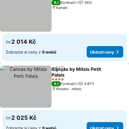
3 Počet hvězdiček
9,1
Vynikající
563
Kamari
2 014 Kč
Od
Zobrazte si ceny z
9 webů
Ukázat ceny
Canvas by Mitsis Petit
Sdílet
Přidat na seznam oblíbených h
Palais
4 Počet hvězdiček
9,1
Vynikající
9 817
Rhodos - město
2 025 Kč
Od
Zobrazte si ceny z
9 webů
Ukázat ceny