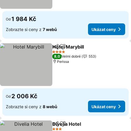
1 984 Kč
Od
Zobrazte si ceny z
7 webů
Ukázat ceny
Hotel Marybill
Sdílet
Přidat na seznam oblíbených h
4 Počet hvězdiček
8,0
Velmi dobré
553
Perissa
2 006 Kč
Od
Zobrazte si ceny z
8 webů
Ukázat ceny
Divelia Hotel
Sdílet
Přidat na seznam oblíbených h