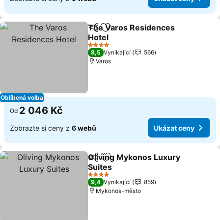
The Varos Residences
Sdílet
Přidat na seznam oblíbených h
Hotel
4 Počet hvězdiček
8,5
Vynikající
566
Varos
Oblíbená volba
2 046 Kč
Od
Zobrazte si ceny z
6 webů
Ukázat ceny
Oliving Mykonos Luxury
Sdílet
Přidat na seznam oblíbených h
Suites
4 Počet hvězdiček
9,4
Vynikající
859
Mykonos-město