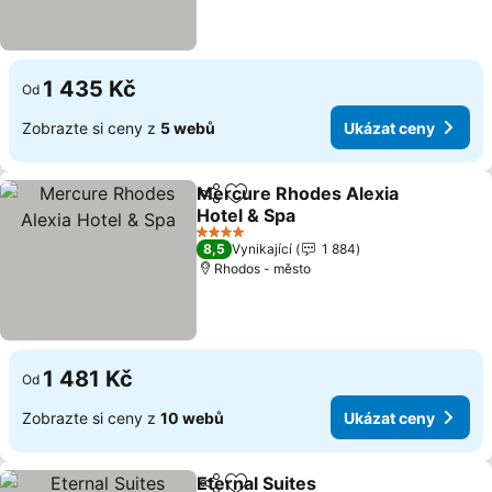
1 435 Kč
Od
Zobrazte si ceny z
5 webů
Ukázat ceny
Mercure Rhodes Alexia
Sdílet
Přidat na seznam oblíbených h
Hotel & Spa
4 Počet hvězdiček
8,5
Vynikající
1 884
Rhodos - město
1 481 Kč
Od
Zobrazte si ceny z
10 webů
Ukázat ceny
Eternal Suites