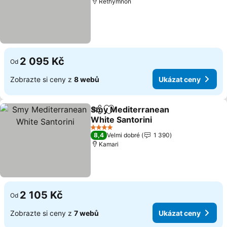
Rethymnon
2 095 Kč
Od
Zobrazte si ceny z
8 webů
Ukázat ceny
Smy Mediterranean
Sdílet
Přidat na seznam oblíbených h
White Santorini
4 Počet hvězdiček
8,4
Velmi dobré
1 390
Kamari
2 105 Kč
Od
Zobrazte si ceny z
7 webů
Ukázat ceny