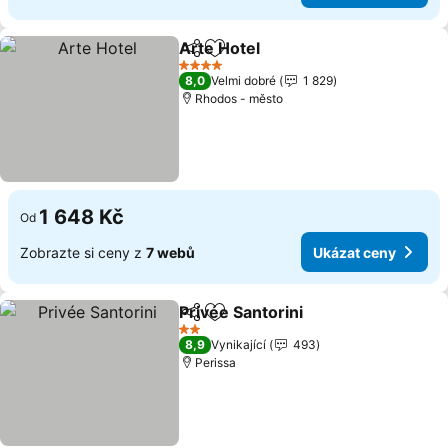
Arte Hotel
Sdílet
Přidat na seznam oblíbených h
4 Počet hvězdiček
8,0
Velmi dobré
1 829
Rhodos - město
1 648 Kč
Od
Zobrazte si ceny z
7 webů
Ukázat ceny
Privée Santorini
Sdílet
Přidat na seznam oblíbených h
2 Počet hvězdiček
8,9
Vynikající
493
Perissa