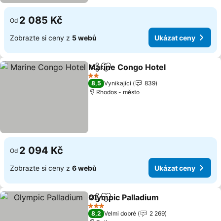
2 085 Kč
Od
Zobrazte si ceny z
5 webů
Ukázat ceny
Marine Congo Hotel
Sdílet
Přidat na seznam oblíbených h
2 Počet hvězdiček
8,5
Vynikající
839
Rhodos - město
2 094 Kč
Od
Zobrazte si ceny z
6 webů
Ukázat ceny
Olympic Palladium
Sdílet
Přidat na seznam oblíbených h
3 Počet hvězdiček
8,2
Velmi dobré
2 269