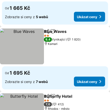
1 665 Kč
Od
Zobrazte si ceny z
5 webů
Ukázat ceny
Blue Waves
Sdílet
Přidat na seznam oblíbených h
2 Počet hvězdiček
9,4
Vynikající
1 820
Kamari
1 695 Kč
Od
Zobrazte si ceny z
7 webů
Ukázat ceny
Butterfly Hotel
Sdílet
Přidat na seznam oblíbených h
2 Počet hvězdiček
7,0
412
Rhodos - město