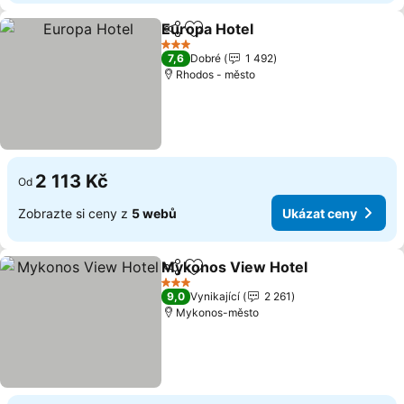
Europa Hotel
Sdílet
Přidat na seznam oblíbených h
3 Počet hvězdiček
7,6
Dobré
1 492
Rhodos - město
2 113 Kč
Od
Zobrazte si ceny z
5 webů
Ukázat ceny
Mykonos View Hotel
Sdílet
Přidat na seznam oblíbených h
3 Počet hvězdiček
9,0
Vynikající
2 261
Mykonos-město