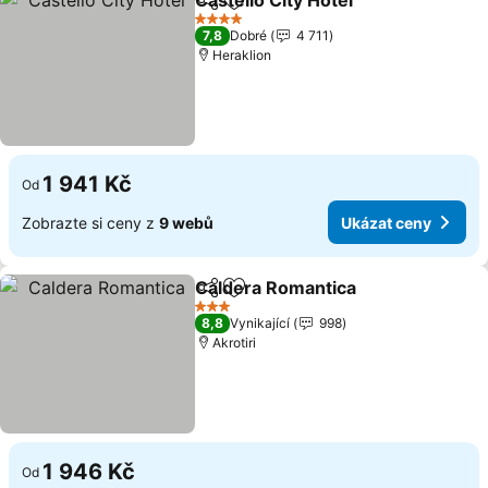
Castello City Hotel
Sdílet
Přidat na seznam oblíbených h
4 Počet hvězdiček
7,8
Dobré
4 711
Heraklion
1 941 Kč
Od
Zobrazte si ceny z
9 webů
Ukázat ceny
Caldera Romantica
Sdílet
Přidat na seznam oblíbených h
3 Počet hvězdiček
8,8
Vynikající
998
Akrotiri
1 946 Kč
Od