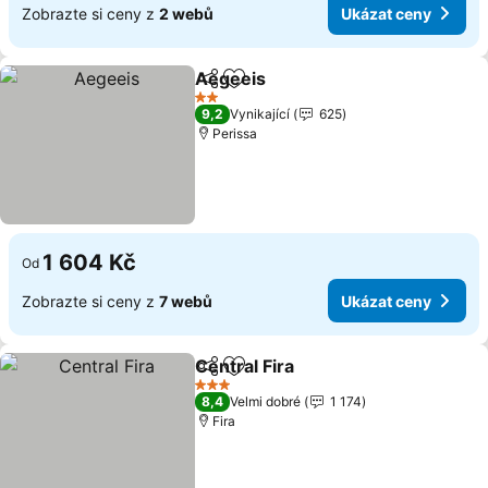
Zobrazte si ceny z
2 webů
Ukázat ceny
Aegeeis
Sdílet
Přidat na seznam oblíbených h
2 Počet hvězdiček
9,2
Vynikající
625
Perissa
1 604 Kč
Od
Zobrazte si ceny z
7 webů
Ukázat ceny
Central Fira
Sdílet
Přidat na seznam oblíbených h
3 Počet hvězdiček
8,4
Velmi dobré
1 174
Fira