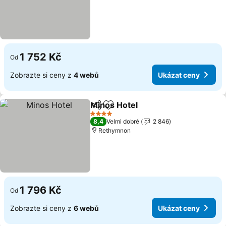
1 752 Kč
Od
Zobrazte si ceny z
4 webů
Ukázat ceny
Minos Hotel
Sdílet
Přidat na seznam oblíbených h
4 Počet hvězdiček
8,4
Velmi dobré
2 846
Rethymnon
1 796 Kč
Od
Zobrazte si ceny z
6 webů
Ukázat ceny