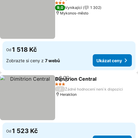
Sdílet
Přidat na seznam oblíbených h
3 Počet hvězdiček
9,0
Vynikající
1 302
Mykonos-město
1 518 Kč
Od
Zobrazte si ceny z
7 webů
Ukázat ceny
Dimitrion Central
Sdílet
Přidat na seznam oblíbených h
3 Počet hvězdiček
/
Žádné hodnocení není k dispozici
Heraklion
1 523 Kč
Od