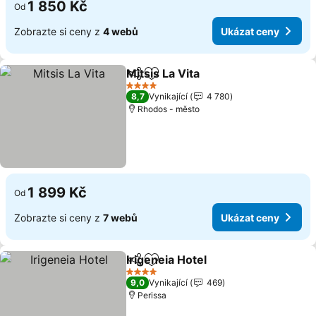
1 850 Kč
Od
Zobrazte si ceny z
4 webů
Ukázat ceny
Mitsis La Vita
Sdílet
Přidat na seznam oblíbených h
4 Počet hvězdiček
8,7
Vynikající
4 780
Rhodos - město
1 899 Kč
Od
Zobrazte si ceny z
7 webů
Ukázat ceny
Irigeneia Hotel
Sdílet
Přidat na seznam oblíbených h
4 Počet hvězdiček
9,0
Vynikající
469
Perissa