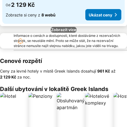
2 129 Kč
Od
Zobrazte si ceny z
8 webů
Ukázat ceny
Zobrazít více
Informace o cenách a dostupnosti, které dostáváme z rezervačních
stránek, se neustále mění. Proto se může stát, že na rezervační
stránce nemusíte najít stejnou nabídku, jakou jste viděli na trivagu.
Cenové rozpětí
Ceny za levné hotely v místě Greek Islands dosahují
‎961 Kč
až
‎2 129 Kč
za noc.
Další ubytování v lokalitě Greek Islands