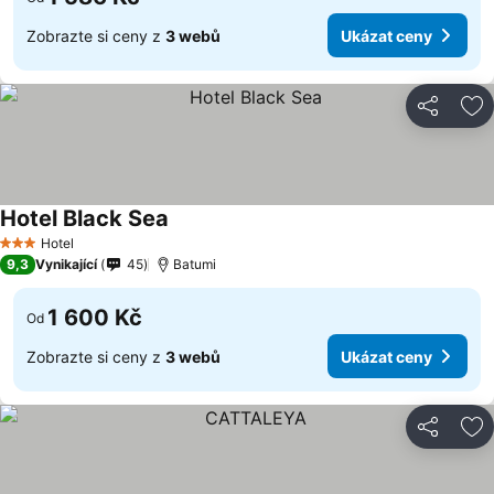
Zobrazte si ceny z
3 webů
Ukázat ceny
Sdílet
Př
Hotel Black Sea
Hotel
3 Počet hvězdiček
9,3
Vynikající
45
Batumi
1 600 Kč
Od
Zobrazte si ceny z
3 webů
Ukázat ceny
Sdílet
Př