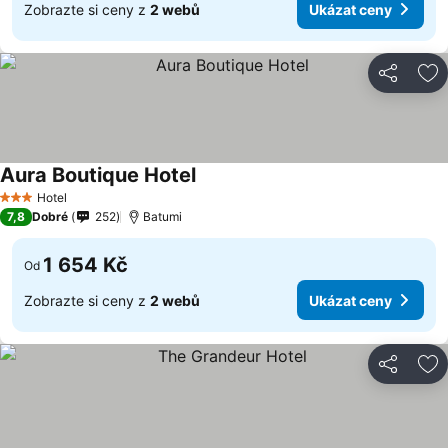
Zobrazte si ceny z
2 webů
Ukázat ceny
Sdílet
Př
Aura Boutique Hotel
Hotel
3 Počet hvězdiček
7,8
Dobré
252
Batumi
1 654 Kč
Od
Zobrazte si ceny z
2 webů
Ukázat ceny
Sdílet
Př