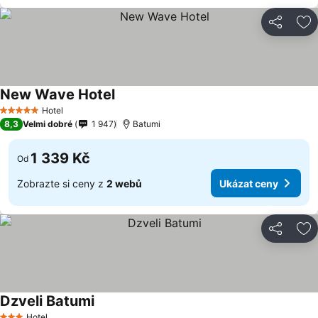
Sdílet
Př
New Wave Hotel
Hotel
5 Počet hvězdiček
8,3
Velmi dobré
1 947
Batumi
1 339 Kč
Od
Zobrazte si ceny z
2 webů
Ukázat ceny
Sdílet
Př
Dzveli Batumi
Hotel