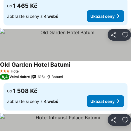
1 465 Kč
Od
Zobrazte si ceny z
4 webů
Ukázat ceny
Sdílet
Př
Old Garden Hotel Batumi
Hotel
3 Počet hvězdiček
8,4
Velmi dobré
616
Batumi
1 508 Kč
Od
Zobrazte si ceny z
4 webů
Ukázat ceny
Sdílet
Př