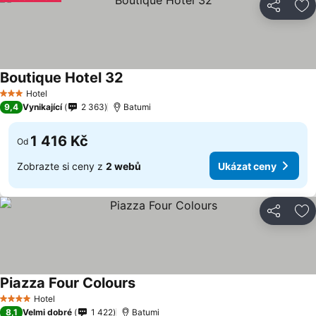
Sdílet
Př
Boutique Hotel 32
Hotel
3 Počet hvězdiček
9,4
Vynikající
2 363
Batumi
1 416 Kč
Od
Zobrazte si ceny z
2 webů
Ukázat ceny
Sdílet
Př
Piazza Four Colours
Hotel
4 Počet hvězdiček
8,1
Velmi dobré
1 422
Batumi