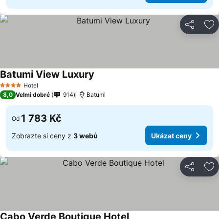
Sdílet
Př
Batumi View Luxury
Hotel
4 Počet hvězdiček
8,0
Velmi dobré
914
Batumi
1 783 Kč
Od
Zobrazte si ceny z
3 webů
Ukázat ceny
Sdílet
Př
Cabo Verde Boutique Hotel