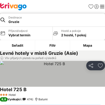
Oblíbené
Přihlási
Me
Destinace
Gruzie
Příjezd/odjezd
Hosté a pokoje
Vybrat termín
2 hosté, 1 pokoj
Seřadit
Filtr
Mapa
Levné hotely v místě Gruzie (Asie)
Vliv přijatých plateb na pořadí výsledků
Sdílet
Př
Hotel 725 B
Hotel
3 Počet hvězdiček
8,8
Vynikající
474
Batumi