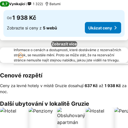
4 Počet hvězdiček
8,7
Vynikající
1 322
Batumi
1 938 Kč
Od
Zobrazte si ceny z
5 webů
Ukázat ceny
Zobrazít více
Informace o cenách a dostupnosti, které dostáváme z rezervačních
stránek, se neustále mění. Proto se může stát, že na rezervační
stránce nemusíte najít stejnou nabídku, jakou jste viděli na trivagu.
Cenové rozpětí
Ceny za levné hotely v místě Gruzie dosahují
‎637 Kč
až
‎1 938 Kč
za
noc.
Další ubytování v lokalitě Gruzie