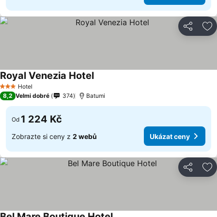
Sdílet
Př
Royal Venezia Hotel
Hotel
3 Počet hvězdiček
8,2
Velmi dobré
374
Batumi
1 224 Kč
Od
Zobrazte si ceny z
2 webů
Ukázat ceny
Sdílet
Př
Bel Mare Boutique Hotel