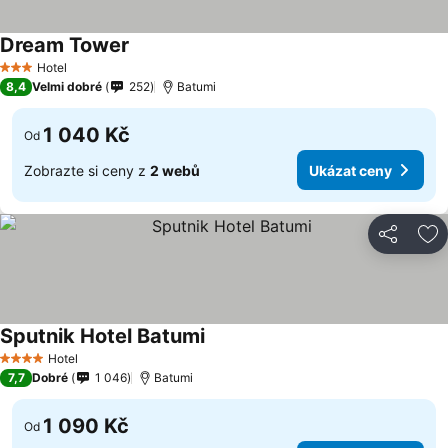
Dream Tower
Hotel
3 Počet hvězdiček
8,4
Velmi dobré
252
Batumi
1 040 Kč
Od
Zobrazte si ceny z
2 webů
Ukázat ceny
Sdílet
Př
Sputnik Hotel Batumi
Hotel
4 Počet hvězdiček
7,7
Dobré
1 046
Batumi
1 090 Kč
Od