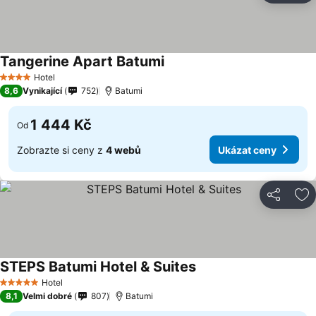
Tangerine Apart Batumi
Hotel
4 Počet hvězdiček
8,6
Vynikající
752
Batumi
1 444 Kč
Od
Zobrazte si ceny z
4 webů
Ukázat ceny
Sdílet
Př
STEPS Batumi Hotel & Suites
Hotel
5 Počet hvězdiček
8,1
Velmi dobré
807
Batumi