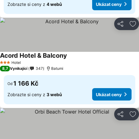
Zobrazte si ceny z
4 webů
Ukázat ceny
Sdílet
Př
Acord Hotel & Balcony
Hotel
3 Počet hvězdiček
8,7
Vynikající
347
Batumi
1 166 Kč
Od
Zobrazte si ceny z
3 webů
Ukázat ceny
Sdílet
Př