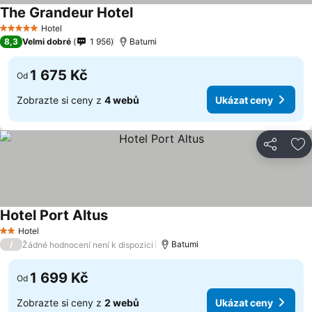
The Grandeur Hotel
Hotel
5 Počet hvězdiček
8,3
Velmi dobré
1 956
Batumi
1 675 Kč
Od
Zobrazte si ceny z
4 webů
Ukázat ceny
Sdílet
Př
Hotel Port Altus
Hotel
2 Počet hvězdiček
/
Batumi
Žádné hodnocení není k dispozici
1 699 Kč
Od
Zobrazte si ceny z
2 webů
Ukázat ceny