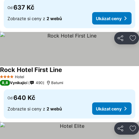
637 Kč
Od
Zobrazte si ceny z
2 webů
Ukázat ceny
Sdílet
Př
Rock Hotel First Line
Hotel
4 Počet hvězdiček
8,8
Vynikající
490
Batumi
640 Kč
Od
Zobrazte si ceny z
2 webů
Ukázat ceny
Sdílet
Př