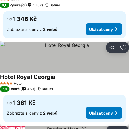
3 Počet hvězdiček
8,8
Vynikající
1 132
Batumi
1 346 Kč
Od
Zobrazte si ceny z
2 webů
Ukázat ceny
Sdílet
Př
Hotel Royal Georgia
Hotel
4 Počet hvězdiček
7,9
Dobré
460
Batumi
1 361 Kč
Od
Zobrazte si ceny z
2 webů
Ukázat ceny
Oblíbená volba