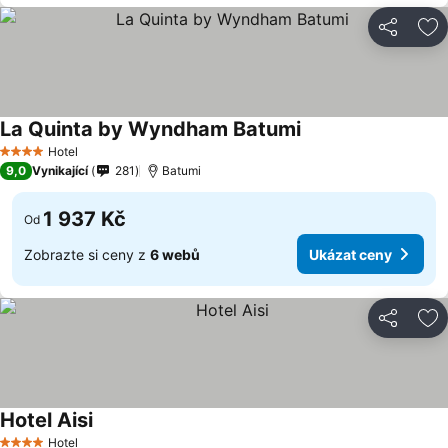
Sdílet
Př
La Quinta by Wyndham Batumi
Hotel
4 Počet hvězdiček
9,0
Vynikající
281
Batumi
1 937 Kč
Od
Zobrazte si ceny z
6 webů
Ukázat ceny
Sdílet
Př
Hotel Aisi
Hotel