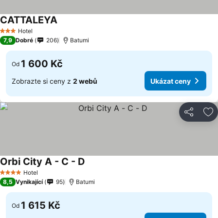
CATTALEYA
Hotel
3 Počet hvězdiček
7,9
Dobré
206
Batumi
1 600 Kč
Od
Zobrazte si ceny z
2 webů
Ukázat ceny
Sdílet
Př
Orbi City A - C - D
Hotel
4 Počet hvězdiček
8,5
Vynikající
95
Batumi
1 615 Kč
Od