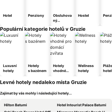
Hotel
Penziony
Obsluhova
Hostel
Penz
ný
apartmán
Populární kategorie hotelů v Gruzie
Luxusní
Hotely
Hotely
Wellness
Pláž
hotely
s bazénem
vhodné
hotely
hotel
pro
domácí
Levné hotely nedaleko místa Gruzie
zvířata
Zajímat by vás mohly i následující hotely...
Hilton Batumi
Hotel Intourist Palace Batumi