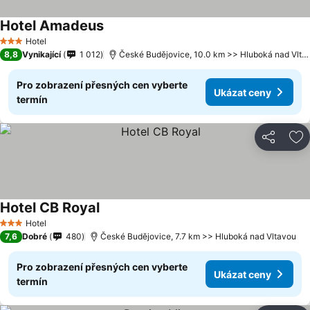
Hotel Amadeus
Hotel
3 Počet hvězdiček
8,8
Vynikající
1 012
České Budějovice, 10.0 km >> Hluboká nad Vltavou
Pro zobrazení přesných cen vyberte
Ukázat ceny
termín
Sdílet
Př
Hotel CB Royal
Hotel
3 Počet hvězdiček
7,6
Dobré
480
České Budějovice, 7.7 km >> Hluboká nad Vltavou
Pro zobrazení přesných cen vyberte
Ukázat ceny
termín