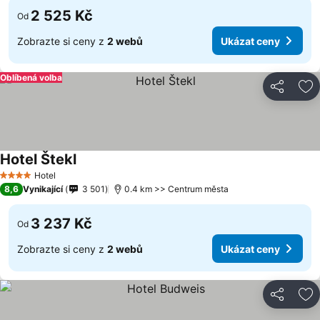
2 525 Kč
Od
Zobrazte si ceny z
2 webů
Ukázat ceny
Oblíbená volba
Sdílet
Př
Hotel Štekl
Hotel
4 Počet hvězdiček
8,6
Vynikající
3 501
0.4 km >> Centrum města
3 237 Kč
Od
Zobrazte si ceny z
2 webů
Ukázat ceny
Sdílet
Př