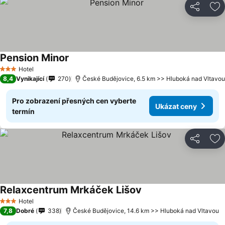
Sdílet
Př
Pension Minor
Hotel
3 Počet hvězdiček
8,4
Vynikající
270
České Budějovice, 6.5 km >> Hluboká nad Vltavou
Pro zobrazení přesných cen vyberte
Ukázat ceny
termín
Sdílet
Př
Relaxcentrum Mrkáček Lišov
Hotel
3 Počet hvězdiček
7,8
Dobré
338
České Budějovice, 14.6 km >> Hluboká nad Vltavou