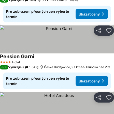
9,1
Vynikající
509
0.2 km >> Centrum města
Pro zobrazení přesných cen vyberte
Ukázat ceny
termín
Sdílet
Př
Pension Garni
Hotel
4 Počet hvězdiček
8,9
Vynikající
1 642
České Budějovice, 9.1 km >> Hluboká nad Vltavou
Pro zobrazení přesných cen vyberte
Ukázat ceny
termín
Sdílet
Př