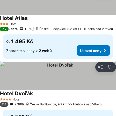
Hotel Atlas
Hotel
3 Počet hvězdiček
7,7
Dobré
1 150
České Budějovice, 8.2 km >> Hluboká nad Vltavou
1 495 Kč
Od
Zobrazte si ceny z
2 webů
Ukázat ceny
Sdílet
Př
Hotel Dvořák
Hotel
4 Počet hvězdiček
7,3
2 386
České Budějovice, 9.2 km >> Hluboká nad Vltavou