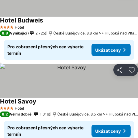
Hotel Budweis
Hotel
4 Počet hvězdiček
8,8
Vynikající
2 725
České Budějovice, 8.8 km >> Hluboká nad Vltavou
Pro zobrazení přesných cen vyberte
Ukázat ceny
termín
Sdílet
Př
Hotel Savoy
Hotel
4 Počet hvězdiček
8,2
Velmi dobré
1 316
České Budějovice, 8.5 km >> Hluboká nad Vltavou
Pro zobrazení přesných cen vyberte
Ukázat ceny
termín