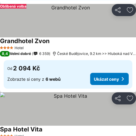
Oblíbená volba
Sdílet
Př
Grandhotel Zvon
Hotel
4 Počet hvězdiček
8,4
Velmi dobré
6 359
České Budějovice, 9.2 km >> Hluboká nad Vltavou
2 094 Kč
Od
Zobrazte si ceny z
6 webů
Ukázat ceny
Sdílet
Př
Spa Hotel Vita