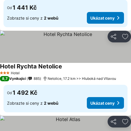
1 441 Kč
Od
Zobrazte si ceny z
2 webů
Ukázat ceny
Sdílet
Př
Hotel Rychta Netolice
Hotel
3 Počet hvězdiček
8,7
Vynikající
885
Netolice, 17.2 km >> Hluboká nad Vltavou
1 492 Kč
Od
Zobrazte si ceny z
2 webů
Ukázat ceny
Sdílet
Př