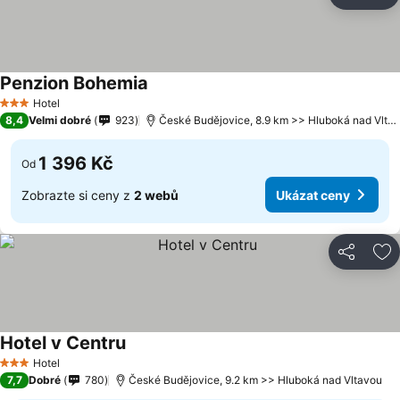
Sdílet
Př
Penzion Bohemia
Hotel
3 Počet hvězdiček
8,4
Velmi dobré
923
České Budějovice, 8.9 km >> Hluboká nad Vltavou
1 396 Kč
Od
Zobrazte si ceny z
2 webů
Ukázat ceny
Sdílet
Př
Hotel v Centru
Hotel
3 Počet hvězdiček
7,7
Dobré
780
České Budějovice, 9.2 km >> Hluboká nad Vltavou