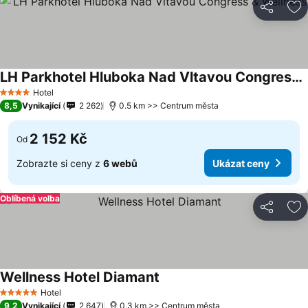
Sdílet
Př
LH Parkhotel Hluboka Nad Vltavou Congress & Wellness
Hotel
4 Počet hvězdiček
8,5
Vynikající
2 262
0.5 km >> Centrum města
2 152 Kč
Od
Zobrazte si ceny z
6 webů
Ukázat ceny
Oblíbená volba
Sdílet
Př
Wellness Hotel Diamant
Hotel
5 Počet hvězdiček
9,2
Vynikající
2 647
0.3 km >> Centrum města