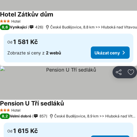
Hotel Zátkův dům
Hotel
3 Počet hvězdiček
8,6
Vynikající
426
České Budějovice, 8.8 km >> Hluboká nad Vltavou
1 581 Kč
Od
Zobrazte si ceny z
2 webů
Ukázat ceny
Sdílet
Př
Pension U Tří sedláků
Hotel
3 Počet hvězdiček
8,2
Velmi dobré
857
České Budějovice, 8.9 km >> Hluboká nad Vltavou
1 615 Kč
Od