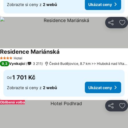
Zobrazte si ceny z
2 webů
Ukázat ceny
Sdílet
Př
Residence Mariánská
Hotel
4 Počet hvězdiček
9,3
Vynikající
3 211
České Budějovice, 8.7 km >> Hluboká nad Vltavou
1 701 Kč
Od
Zobrazte si ceny z
2 webů
Ukázat ceny
Oblíbená volba
Sdílet
Př