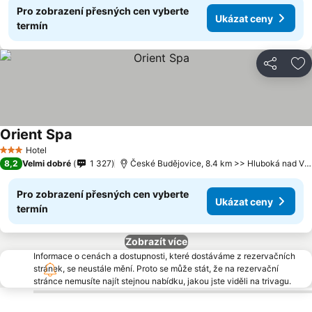
Pro zobrazení přesných cen vyberte
Ukázat ceny
termín
Sdílet
Př
Orient Spa
Hotel
3 Počet hvězdiček
8,2
Velmi dobré
1 327
České Budějovice, 8.4 km >> Hluboká nad Vltavou
Pro zobrazení přesných cen vyberte
Ukázat ceny
termín
Zobrazít více
Informace o cenách a dostupnosti, které dostáváme z rezervačních
stránek, se neustále mění. Proto se může stát, že na rezervační
stránce nemusíte najít stejnou nabídku, jakou jste viděli na trivagu.