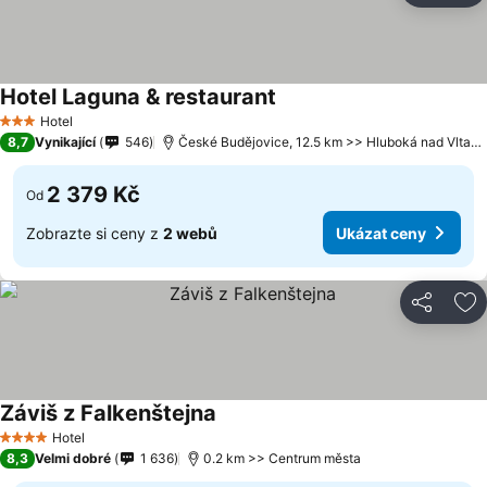
Hotel Laguna & restaurant
Hotel
3 Počet hvězdiček
8,7
Vynikající
546
České Budějovice, 12.5 km >> Hluboká nad Vltavou
2 379 Kč
Od
Zobrazte si ceny z
2 webů
Ukázat ceny
Sdílet
Př
Záviš z Falkenštejna
Hotel
4 Počet hvězdiček
8,3
Velmi dobré
1 636
0.2 km >> Centrum města