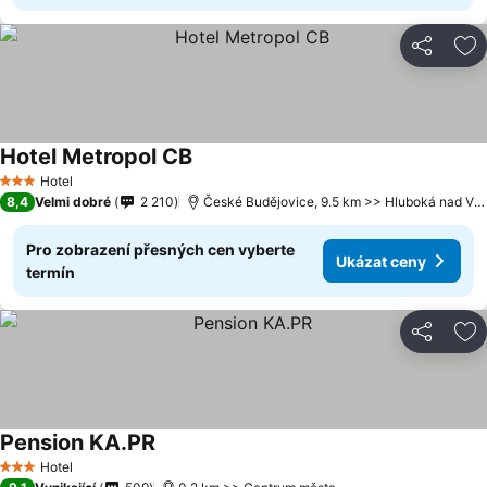
Sdílet
Př
Hotel Metropol CB
Hotel
3 Počet hvězdiček
8,4
Velmi dobré
2 210
České Budějovice, 9.5 km >> Hluboká nad Vltavou
Pro zobrazení přesných cen vyberte
Ukázat ceny
termín
Sdílet
Př
Pension KA.PR
Hotel
3 Počet hvězdiček