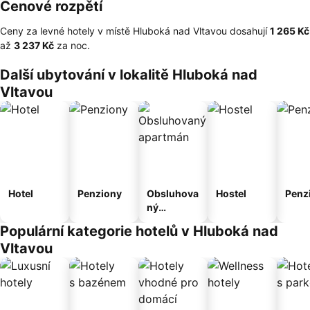
Cenové rozpětí
Ceny za levné hotely v místě Hluboká nad Vltavou dosahují
‎1 265 Kč
až
‎3 237 Kč
za noc.
Další ubytování v lokalitě Hluboká nad
Vltavou
Hotel
Penziony
Obsluhova
Hostel
Penz
ný
apartmán
Populární kategorie hotelů v Hluboká nad
Vltavou