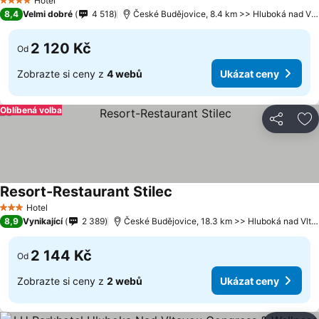
Hotel
4 Počet hvězdiček
8,4
Velmi dobré
4 518
České Budějovice, 8.4 km >> Hluboká nad Vltavou
2 120 Kč
Od
Zobrazte si ceny z
4 webů
Ukázat ceny
Oblíbená volba
Sdílet
Př
Resort-Restaurant Stilec
Hotel
3 Počet hvězdiček
8,9
Vynikající
2 389
České Budějovice, 18.3 km >> Hluboká nad Vltavou
2 144 Kč
Od
Zobrazte si ceny z
2 webů
Ukázat ceny