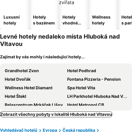
Luxusní
Hotely
Hotely
Wellness
Hote
hotely
s bazénem
vhodné
hotely
s pa
pro
ím
domácí
Levné hotely nedaleko místa Hluboká nad
zvířata
Vltavou
Zajímat by vás mohly i následující hotely...
Grandhotel Zvon
Hotel Podhrad
Hotel Dvořák
Fontana Pizzeria - Pension
Wellness Hotel Diamant
Spa Hotel Vita
Hotel Štekl
LH Parkhotel Hluboka Nad Vltavou Congress & Wellness
Relaxcentrum Mrkáček Lišov
Hotel Metropol CB
Residence Mariánská
Penzion Bohemia
Zobrazit všechny pobyty v lokalitě Hluboká nad Vltavou
Hotel Klika
Penzion Relax Martina
Vyhledávač hotelů
Evropa
Česká republika
Residence Knížecí Dvůr
Hotel Milan Vopicka