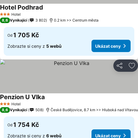
Hotel Podhrad
Hotel
3 Počet hvězdiček
8,6
Vynikající
3 802
0.2 km >> Centrum města
1 705 Kč
Od
Zobrazte si ceny z
5 webů
Ukázat ceny
Sdílet
Př
Penzion U Vlka
Hotel
3 Počet hvězdiček
8,6
Vynikající
508
České Budějovice, 8.7 km >> Hluboká nad Vltavou
1 754 Kč
Od
Zobrazte si ceny z
6 webů
Ukázat ceny