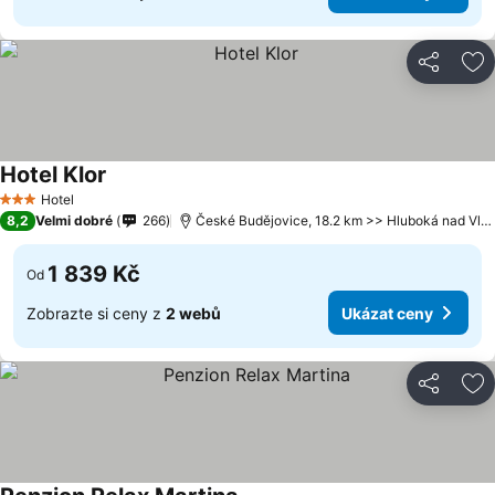
Sdílet
Př
Hotel Klor
Hotel
3 Počet hvězdiček
8,2
Velmi dobré
266
České Budějovice, 18.2 km >> Hluboká nad Vltavou
1 839 Kč
Od
Zobrazte si ceny z
2 webů
Ukázat ceny
Sdílet
Př