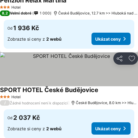
Penzion Relax Martina
Hotel
3 Počet hvězdiček
8,2
Velmi dobré
1 000
České Budějovice, 12.7 km >> Hluboká nad Vltavou
1 936 Kč
Od
Zobrazte si ceny z
2 webů
Ukázat ceny
Sdílet
Př
SPORT HOTEL České Budějovice
Hotel
3 Počet hvězdiček
/
České Budějovice, 8.0 km >> Hluboká nad Vltavou
Žádné hodnocení není k dispozici
2 037 Kč
Od
Zobrazte si ceny z
2 webů
Ukázat ceny