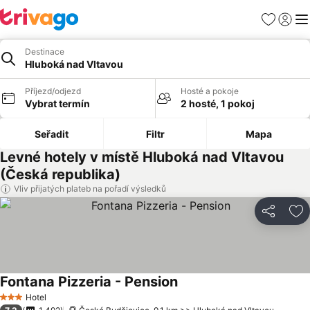
Oblíbené
Přihlási
Me
Destinace
Hluboká nad Vltavou
Příjezd/odjezd
Hosté a pokoje
Vybrat termín
2 hosté, 1 pokoj
Seřadit
Filtr
Mapa
Levné hotely v místě Hluboká nad Vltavou
(Česká republika)
Vliv přijatých plateb na pořadí výsledků
Sdílet
Př
Fontana Pizzeria - Pension
Hotel
3 Počet hvězdiček