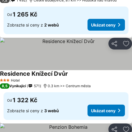
7,2
1 492
České Budějovice, 9.1 km >> Hluboká nad Vltavou
1 265 Kč
Od
Zobrazte si ceny z
2 webů
Ukázat ceny
Sdílet
Př
Residence Knížecí Dvůr
Hotel
3 Počet hvězdiček
8,5
Vynikající
571
0.3 km >> Centrum města
1 322 Kč
Od
Zobrazte si ceny z
3 webů
Ukázat ceny