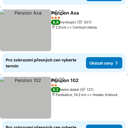
Penzion Axa
Sdílet
Přidat na seznam oblíbených h
3 Počet hvězdiček
8,8
Vynikající
307
2.8 km >> Centrum města
Pro zobrazení přesných cen vyberte
Ukázat ceny
termín
Penzion 102
Sdílet
Přidat na seznam oblíbených h
2 Počet hvězdiček
8,2
Velmi dobré
127
Pardubice, 19.3 km >> Hradec Králové
Pro zobrazení přesných cen vyberte