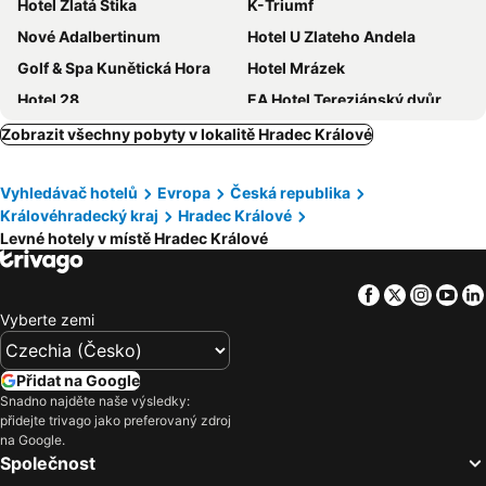
Hotel Zlatá Štika
K-Triumf
Nové Adalbertinum
Hotel U Zlateho Andela
Golf & Spa Kunětická Hora
Hotel Mrázek
Hotel 28
EA Hotel Tereziánský dvůr
Pension u Svateho Jana
Hotel & restaurant SIGNAL
Zobrazit všechny pobyty v lokalitě Hradec Králové
Hotel Vacek Pod Věží
Hotel 100
Vyhledávač hotelů
Evropa
Česká republika
Hotel Trim
Penzion na Faře
Královéhradecký kraj
Hradec Králové
Hotel Okresní Dům
Hotel Hůrka
Levné hotely v místě Hradec Králové
Hotel Labe
Hotel U Královny Elišky
Penzion Uno
Restaurace - penzion Bavorský dvůr
Facebook
Twitter
Insta
Yo
Vyberte zemi
Penzion Zelená Žába
Hotel Stadion Hradec Králové
Hotel Grand
Hotel Atrium
Přidat na Google
Penzion U Slunce
Hotel u České koruny
Snadno najděte naše výsledky:
Penzion 102
EA Congress Hotel Aldis
přidejte trivago jako preferovaný zdroj
na Google.
Motel Roubenka
Jiruskova
Společnost
Hotel Erwin Junker
Penzion Axa