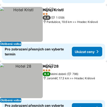
Hotel Kristl
Sdílet
Přidat na seznam oblíbených h
2 Počet hvězdiček
6,8
1 059
Pardubice, 19.6 km >> Hradec Králové
Oblíbená volba
Pro zobrazení přesných cen vyberte
Ukázat ceny
termín
Hotel 28
Sdílet
Přidat na seznam oblíbených h
3 Počet hvězdiček
8,3
Velmi dobré
796
Jaroměř, 17.3 km >> Hradec Králové
Oblíbená volba
Pro zobrazení přesných cen vyberte