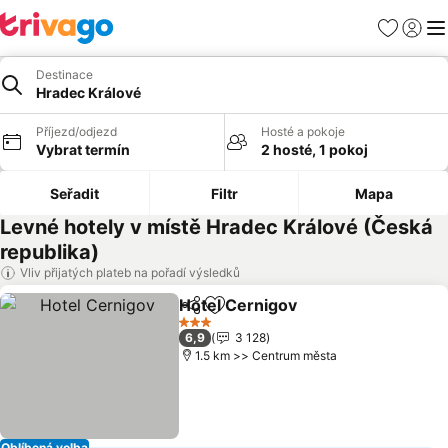
Oblíbené
Přihlási
Me
Destinace
Hradec Králové
Příjezd/odjezd
Hosté a pokoje
Vybrat termín
2 hosté, 1 pokoj
Seřadit
Filtr
Mapa
Levné hotely v místě Hradec Králové (Česká
republika)
Vliv přijatých plateb na pořadí výsledků
Hotel Cernigov
Sdílet
Přidat na seznam oblíbených h
3 Počet hvězdiček
6,9
3 128
1.5 km >> Centrum města
Oblíbená volba