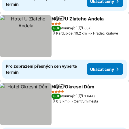
Ukázat ceny
termín
Hotel U Zlateho Andela
Sdílet
Přidat na seznam oblíbených h
3 Počet hvězdiček
8,6
Vynikající
657
Pardubice, 19.2 km >> Hradec Králové
Pro zobrazení přesných cen vyberte
Ukázat ceny
termín
Hotel Okresní Dům
Sdílet
Přidat na seznam oblíbených h
4 Počet hvězdiček
8,8
Vynikající
1 644
0.3 km >> Centrum města