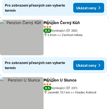
Pro zobrazení přesných cen vyberte
Ukázat ceny
termín
Penzion Černý Kůň
Sdílet
Přidat na seznam oblíbených h
3 Počet hvězdiček
8,5
Vynikající
262
2.9 km >> Centrum města
Pro zobrazení přesných cen vyberte
Ukázat ceny
termín
Penzion U Slunce
Sdílet
Přidat na seznam oblíbených h
3 Počet hvězdiček
8,5
Vynikající
231
Jaroměř, 15.1 km >> Hradec Králové