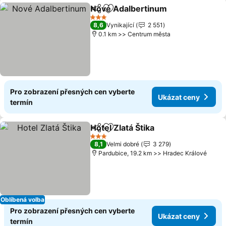
Nové Adalbertinum
Sdílet
Přidat na seznam oblíbených h
3 Počet hvězdiček
8,6
Vynikající
2 551
0.1 km >> Centrum města
Pro zobrazení přesných cen vyberte
Ukázat ceny
termín
Hotel Zlatá Štika
Sdílet
Přidat na seznam oblíbených h
3 Počet hvězdiček
8,1
Velmi dobré
3 279
Pardubice, 19.2 km >> Hradec Králové
Oblíbená volba
Pro zobrazení přesných cen vyberte
Ukázat ceny
termín