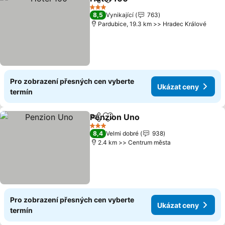
Sdílet
Přidat na seznam oblíbených h
3 Počet hvězdiček
8,5
Vynikající
763
Pardubice, 19.3 km >> Hradec Králové
Pro zobrazení přesných cen vyberte
Ukázat ceny
termín
Penzion Uno
Sdílet
Přidat na seznam oblíbených h
3 Počet hvězdiček
8,4
Velmi dobré
938
2.4 km >> Centrum města
Pro zobrazení přesných cen vyberte
Ukázat ceny
termín