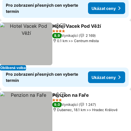
Pro zobrazení přesných cen vyberte
Ukázat ceny
termín
Hotel Vacek Pod Věží
Sdílet
Přidat na seznam oblíbených h
4 Počet hvězdiček
8,9
Vynikající
2 169
0.1 km >> Centrum města
Oblíbená volba
Pro zobrazení přesných cen vyberte
Ukázat ceny
termín
Penzion na Faře
Sdílet
Přidat na seznam oblíbených h
3 Počet hvězdiček
9,0
Vynikající
1 247
Dubenec, 18.1 km >> Hradec Králové