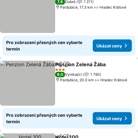
7,8
Dobré
1 211
Pardubice, 17.3 km >> Hradec Králové
Pro zobrazení přesných cen vyberte
Ukázat ceny
termín
Penzion Zelená Žába
Sdílet
Přidat na seznam oblíbených h
3 Počet hvězdiček
9,0
Vynikající
1 790
Pardubice, 20.0 km >> Hradec Králové
Pro zobrazení přesných cen vyberte
Ukázat ceny
termín
Hotel 100