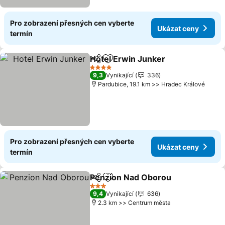
Pro zobrazení přesných cen vyberte
Ukázat ceny
termín
Hotel Erwin Junker
Sdílet
Přidat na seznam oblíbených h
4 Počet hvězdiček
9,3
Vynikající
336
Pardubice, 19.1 km >> Hradec Králové
Pro zobrazení přesných cen vyberte
Ukázat ceny
termín
Penzion Nad Oborou
Sdílet
Přidat na seznam oblíbených h
3 Počet hvězdiček
9,4
Vynikající
636
2.3 km >> Centrum města