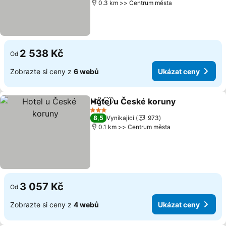
0.3 km >> Centrum města
2 538 Kč
Od
Zobrazte si ceny z
6 webů
Ukázat ceny
Hotel u České koruny
Sdílet
Přidat na seznam oblíbených h
3 Počet hvězdiček
8,5
Vynikající
973
0.1 km >> Centrum města
3 057 Kč
Od
Zobrazte si ceny z
4 webů
Ukázat ceny