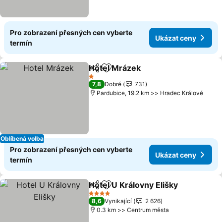
Pro zobrazení přesných cen vyberte
Ukázat ceny
termín
Hotel Mrázek
Sdílet
Přidat na seznam oblíbených h
1 Počet hvězdiček
7,8
Dobré
731
Pardubice, 19.2 km >> Hradec Králové
Oblíbená volba
Pro zobrazení přesných cen vyberte
Ukázat ceny
termín
Hotel U Královny Elišky
Sdílet
Přidat na seznam oblíbených h
4 Počet hvězdiček
8,6
Vynikající
2 626
0.3 km >> Centrum města