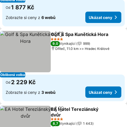
1 877 Kč
Od
Zobrazte si ceny z
6 webů
Ukázat ceny
Golf & Spa Kunětická Hora
Sdílet
Přidat na seznam oblíbených h
4 Počet hvězdiček
9,0
Vynikající
999
Dříteč, 11.0 km >> Hradec Králové
Oblíbená volba
2 229 Kč
Od
Zobrazte si ceny z
3 webů
Ukázat ceny
EA Hotel Tereziánský
Sdílet
Přidat na seznam oblíbených h
dvůr
4 Počet hvězdiček
8,7
Vynikající
1 443