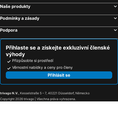
Penzion Černý Kůň
Penzion Nad Oborou
Naše produkty
Apartments - Penzion Lena
Penzion Amátka
Podmínky a zásady
Konference Park Hotel
Alessandria
Boutique Hotel Mezi švy
Zamek Dobrenice
Podpora
Hotel Break
Pension Smetanuv statek
Penzion Petr
Apartmány Přemyslova
Přihlaste se a získejte exkluzivní členské
Hotelovy Dum Academic
Reno Mme
výhody
Hotel Hertz
Bor
Přizpůsobte si prostředí
Grand Jaroměř
Lázně Velichovky
Věrnostní nabídky a ceny pro členy
Přihlásit se
trivago N.V.
, Kesselstraße 5 – 7, 40221 Düsseldorf, Německo
Copyright 2026 trivago | Všechna práva vyhrazena.