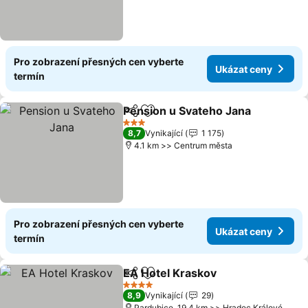
Pro zobrazení přesných cen vyberte
Ukázat ceny
termín
Pension u Svateho Jana
Sdílet
Přidat na seznam oblíbených h
3 Počet hvězdiček
8,7
Vynikající
1 175
4.1 km >> Centrum města
Pro zobrazení přesných cen vyberte
Ukázat ceny
termín
EA Hotel Kraskov
Sdílet
Přidat na seznam oblíbených h
4 Počet hvězdiček
8,9
Vynikající
29
Pardubice, 19.4 km >> Hradec Králové