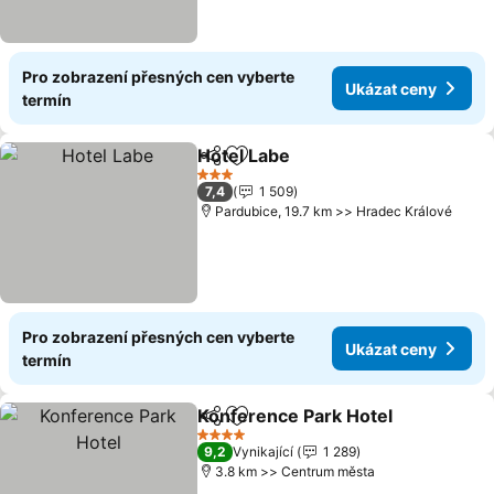
Pro zobrazení přesných cen vyberte
Ukázat ceny
termín
Hotel Labe
Sdílet
Přidat na seznam oblíbených h
3 Počet hvězdiček
7,4
1 509
Pardubice, 19.7 km >> Hradec Králové
Pro zobrazení přesných cen vyberte
Ukázat ceny
termín
Konference Park Hotel
Sdílet
Přidat na seznam oblíbených h
4 Počet hvězdiček
9,2
Vynikající
1 289
3.8 km >> Centrum města