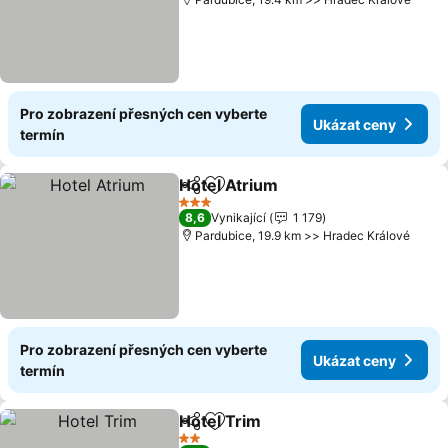
Pro zobrazení přesných cen vyberte
Ukázat ceny
termín
Hotel Atrium
Sdílet
Přidat na seznam oblíbených h
3 Počet hvězdiček
8,6
Vynikající
1 179
Pardubice, 19.9 km >> Hradec Králové
Pro zobrazení přesných cen vyberte
Ukázat ceny
termín
Hotel Trim
Sdílet
Přidat na seznam oblíbených h
2 Počet hvězdiček