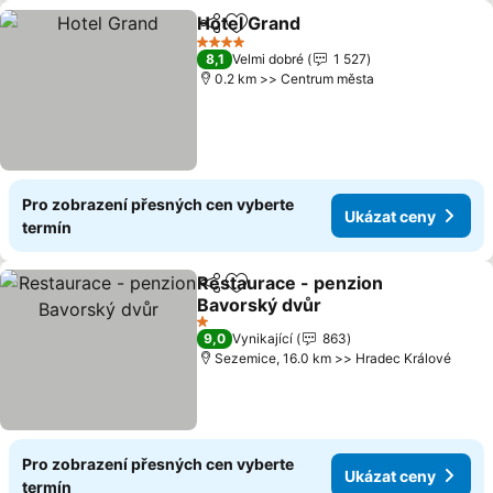
Hotel Grand
Sdílet
Přidat na seznam oblíbených h
4 Počet hvězdiček
8,1
Velmi dobré
1 527
0.2 km >> Centrum města
Pro zobrazení přesných cen vyberte
Ukázat ceny
termín
Restaurace - penzion
Sdílet
Přidat na seznam oblíbených h
Bavorský dvůr
1 Počet hvězdiček
9,0
Vynikající
863
Sezemice, 16.0 km >> Hradec Králové
Pro zobrazení přesných cen vyberte
Ukázat ceny
termín