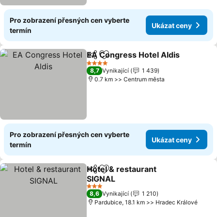
Pro zobrazení přesných cen vyberte
Ukázat ceny
termín
EA Congress Hotel Aldis
Sdílet
Přidat na seznam oblíbených h
4 Počet hvězdiček
8,7
Vynikající
1 439
0.7 km >> Centrum města
Pro zobrazení přesných cen vyberte
Ukázat ceny
termín
Hotel & restaurant
Sdílet
Přidat na seznam oblíbených h
SIGNAL
3 Počet hvězdiček
8,6
Vynikající
1 210
Pardubice, 18.1 km >> Hradec Králové