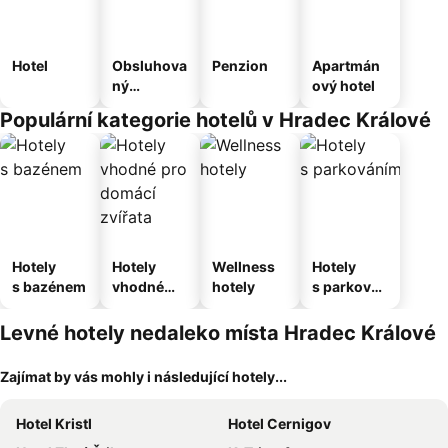
Hotel
Obsluhova
Penzion
Apartmán
ný
ový hotel
apartmán
Populární kategorie hotelů v Hradec Králové
Hotely
Hotely
Wellness
Hotely
s bazénem
vhodné
hotely
s parkován
pro
ím
domácí
Levné hotely nedaleko místa Hradec Králové
zvířata
Zajímat by vás mohly i následující hotely...
Hotel Kristl
Hotel Cernigov