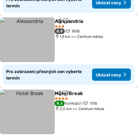
Ukázat ceny
termín
Alessandria
Sdílet
Přidat na seznam oblíbených h
3 Počet hvězdiček
6,9
908
1.6 km >> Centrum města
Pro zobrazení přesných cen vyberte
Ukázat ceny
termín
Hotel Break
Sdílet
Přidat na seznam oblíbených h
4 Počet hvězdiček
9,3
Vynikající
106
3.0 km >> Centrum města