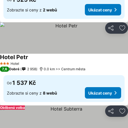
Zobrazte si ceny z
2 webů
Ukázat ceny
Sdílet
Př
Hotel Petr
Hotel
3 Počet hvězdiček
7,6
Dobré
2 958
0.0 km >> Centrum města
1 537 Kč
Od
Zobrazte si ceny z
8 webů
Ukázat ceny
Oblíbená volba
Sdílet
Př