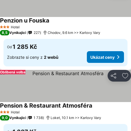
Penzion u Fouska
Hotel
3 Počet hvězdiček
8,5
Vynikající
227
Chodov, 9.6 km >> Karlovy Vary
1 285 Kč
Od
Zobrazte si ceny z
2 webů
Ukázat ceny
Oblíbená volba
Sdílet
Př
Pension & Restaurant Atmosféra
Hotel
3 Počet hvězdiček
9,0
Vynikající
1 738
Loket, 10.1 km >> Karlovy Vary