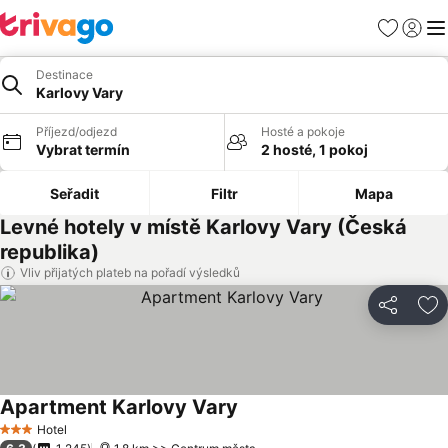
Oblíbené
Přihlási
Me
Destinace
Karlovy Vary
Příjezd/odjezd
Hosté a pokoje
Vybrat termín
2 hosté, 1 pokoj
Seřadit
Filtr
Mapa
Levné hotely v místě Karlovy Vary (Česká
republika)
Vliv přijatých plateb na pořadí výsledků
Sdílet
Př
Apartment Karlovy Vary
Hotel
3 Počet hvězdiček