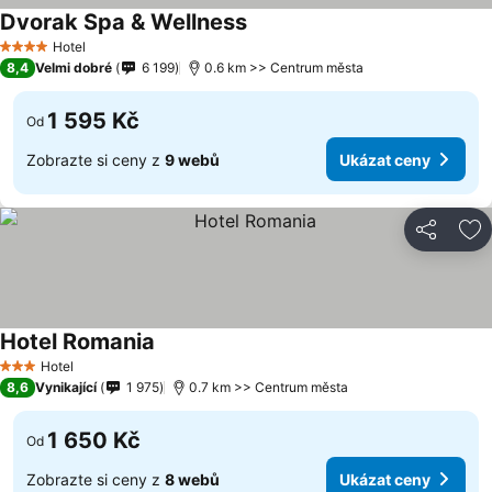
Dvorak Spa & Wellness
Hotel
4 Počet hvězdiček
8,4
Velmi dobré
6 199
0.6 km >> Centrum města
1 595 Kč
Od
Zobrazte si ceny z
9 webů
Ukázat ceny
Sdílet
Př
Hotel Romania
Hotel
3 Počet hvězdiček
8,6
Vynikající
1 975
0.7 km >> Centrum města
1 650 Kč
Od
Zobrazte si ceny z
8 webů
Ukázat ceny