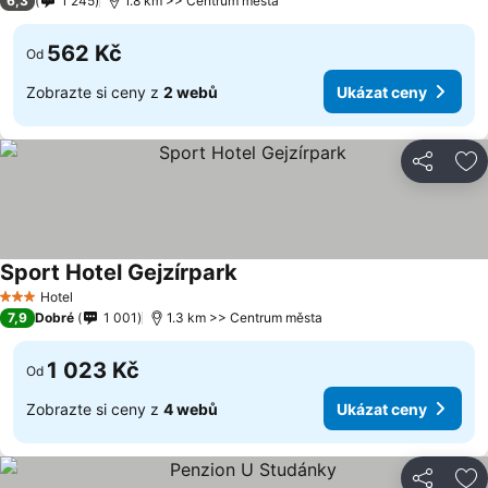
6,3
1 245
1.8 km >> Centrum města
562 Kč
Od
Zobrazte si ceny z
2 webů
Ukázat ceny
Sdílet
Př
Sport Hotel Gejzírpark
Hotel
3 Počet hvězdiček
7,9
Dobré
1 001
1.3 km >> Centrum města
1 023 Kč
Od
Zobrazte si ceny z
4 webů
Ukázat ceny