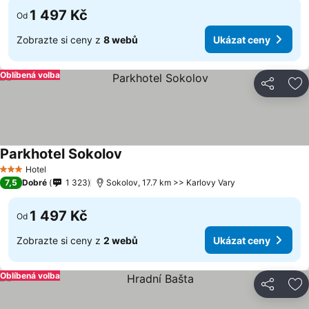
1 497 Kč
Od
Zobrazte si ceny z
8 webů
Ukázat ceny
Oblíbená volba
Sdílet
Př
Parkhotel Sokolov
Hotel
3 Počet hvězdiček
7,5
Dobré
1 323
Sokolov, 17.7 km >> Karlovy Vary
1 497 Kč
Od
Zobrazte si ceny z
2 webů
Ukázat ceny
Oblíbená volba
Sdílet
Př