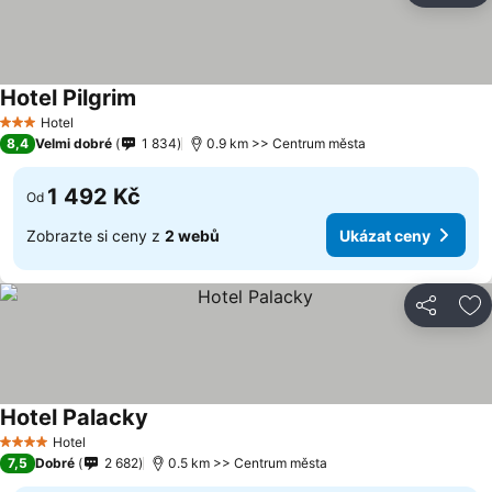
Hotel Pilgrim
Hotel
3 Počet hvězdiček
8,4
Velmi dobré
1 834
0.9 km >> Centrum města
1 492 Kč
Od
Zobrazte si ceny z
2 webů
Ukázat ceny
Sdílet
Př
Hotel Palacky
Hotel
4 Počet hvězdiček
7,5
Dobré
2 682
0.5 km >> Centrum města