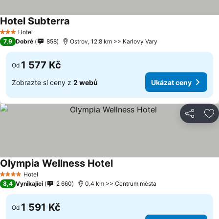
Hotel Subterra
Hotel
3 Počet hvězdiček
7,9
Dobré
858
Ostrov, 12.8 km >> Karlovy Vary
1 577 Kč
Od
Zobrazte si ceny z
2 webů
Ukázat ceny
Sdílet
Př
Olympia Wellness Hotel
Hotel
4 Počet hvězdiček
8,4
Vynikající
2 660
0.4 km >> Centrum města
1 591 Kč
Od