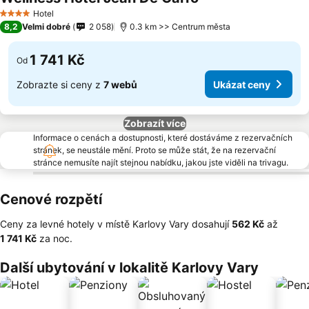
Hotel
4 Počet hvězdiček
8,2
Velmi dobré
2 058
0.3 km >> Centrum města
1 741 Kč
Od
Zobrazte si ceny z
7 webů
Ukázat ceny
Zobrazít více
Informace o cenách a dostupnosti, které dostáváme z rezervačních
stránek, se neustále mění. Proto se může stát, že na rezervační
stránce nemusíte najít stejnou nabídku, jakou jste viděli na trivagu.
Cenové rozpětí
Ceny za levné hotely v místě Karlovy Vary dosahují
‎562 Kč
až
‎1 741 Kč
za noc.
Další ubytování v lokalitě Karlovy Vary