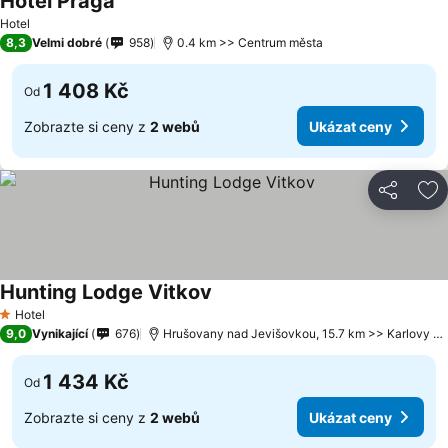
Hotel Praga
Hotel
8,3
Velmi dobré
958
0.4 km >> Centrum města
1 408 Kč
Od
Zobrazte si ceny z
2 webů
Ukázat ceny
Sdílet
Př
Hunting Lodge Vitkov
Hotel
1 Počet hvězdiček
9,0
Vynikající
676
Hrušovany nad Jevišovkou, 15.7 km >> Karlovy Vary
1 434 Kč
Od
Zobrazte si ceny z
2 webů
Ukázat ceny