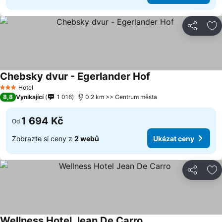
Sdílet
Př
Chebsky dvur - Egerlander Hof
Hotel
3 Počet hvězdiček
8,8
Vynikající
1 016
0.2 km >> Centrum města
1 694 Kč
Od
Zobrazte si ceny z
2 webů
Ukázat ceny
Sdílet
Př
Wellness Hotel Jean De Carro