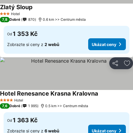
Zlatý Sloup
Hotel
3 Počet hvězdiček
7,8
Dobré
870
0.6 km >> Centrum města
1 353 Kč
Od
Zobrazte si ceny z
2 webů
Ukázat ceny
Sdílet
Př
Hotel Renesance Krasna Kralovna
Hotel
4 Počet hvězdiček
7,6
Dobré
1 995
0.5 km >> Centrum města
1 363 Kč
Od
Zobrazte si ceny z
6 webů
Ukázat ceny