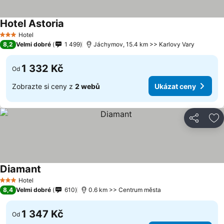
Hotel Astoria
Hotel
3 Počet hvězdiček
8,2
Velmi dobré
1 499
Jáchymov, 15.4 km >> Karlovy Vary
1 332 Kč
Od
Zobrazte si ceny z
2 webů
Ukázat ceny
Sdílet
Př
Diamant
Hotel
3 Počet hvězdiček
8,4
Velmi dobré
610
0.6 km >> Centrum města
1 347 Kč
Od