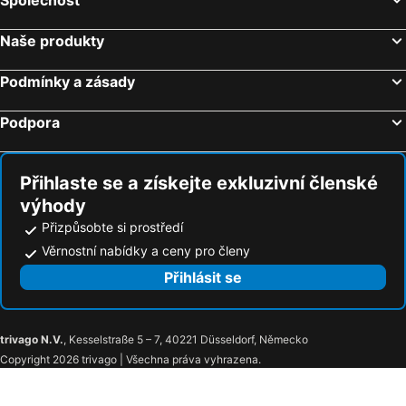
Savoy Westend Hotel
Karlsbad Grande Madonna
Retro Riverside Wellness Resort
EA Hotel Atlantic Palace
Naše produkty
Hotel Romania
Hotel Boston
Podmínky a zásady
Carlsbad INN hotel & apartments
Hotel Běhounek
Hotel Hubertus
Spa Hotel Villa Smetana
Podpora
Hotel Maltezský Kříž
Hotel Subterra
Parkhotel Richmond
Chebsky dvur - Egerlander Hof
Přihlaste se a získejte exkluzivní členské
Hotel Golden Lamb
Humboldt Park Hotel & Spa
výhody
Hotel Bristol
EA Hotel Elefant
Přizpůsobte si prostředí
Sanatorium Astoria
Boutique Spa Hotel Aqua Marina
Věrnostní nabídky a ceny pro členy
Boutique Spa Aqua Marina
Golden Key Boutique Hotel
Přihlásit se
Hotel Palatin
Luxury Spa Hotel OLYMPIC PALACE
Hotel Vila Livia
Salvator Hotel
trivago N.V.
, Kesselstraße 5 – 7, 40221 Düsseldorf, Německo
Bristol Kralovska Vila
Kralovska Villa
Copyright 2026 trivago | Všechna práva vyhrazena.
LD Morava
Boutique Hotel Saxonia
Hotel Kolonada
Villa Rosa