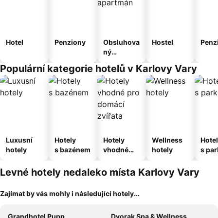
Hotel
Penziony
Obsluhova
Hostel
Penz
ný
apartmán
Populární kategorie hotelů v Karlovy Vary
Luxusní
Hotely
Hotely
Wellness
Hote
hotely
s bazénem
vhodné
hotely
s pa
pro
ím
domácí
Levné hotely nedaleko místa Karlovy Vary
zvířata
Zajímat by vás mohly i následující hotely...
Grandhotel Pupp
Dvorak Spa & Wellness