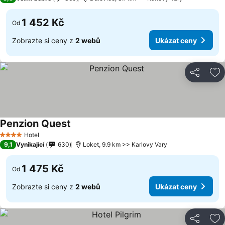
1 452 Kč
Od
Zobrazte si ceny z
2 webů
Ukázat ceny
Sdílet
Př
Penzion Quest
Hotel
4 Počet hvězdiček
9,1
Vynikající
630
Loket, 9.9 km >> Karlovy Vary
1 475 Kč
Od
Zobrazte si ceny z
2 webů
Ukázat ceny
Sdílet
Př