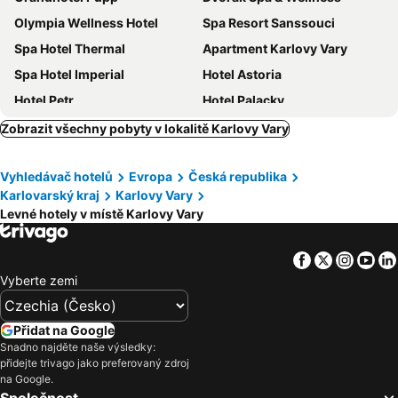
Olympia Wellness Hotel
Spa Resort Sanssouci
Spa Hotel Thermal
Apartment Karlovy Vary
Spa Hotel Imperial
Hotel Astoria
Hotel Petr
Hotel Palacky
ASTORIA Hotel & Medical Spa
Sport Hotel Gejzírpark
Zobrazit všechny pobyty v lokalitě Karlovy Vary
Hotel Marttel
Hotel Praga
Vyhledávač hotelů
Evropa
Česká republika
Zahradni
Hotel Saint Petersburg
Karlovarský kraj
Karlovy Vary
Penzion Pegas Depoltovice
Hotel Vitkova Hora
Levné hotely v místě Karlovy Vary
Hotel Ester
Hotel Romance
Cihelny Golf & Wellness Resort
Spa Hotel Anglický Dvůr
Facebook
Twitter
Insta
Yo
Vyberte zemi
Hotel Villa Lauretta
Hotel Renesance Krasna Kralovna
Penzion U Studánky
Hotel Kavalerie
Přidat na Google
Grandhotel AMBASSADOR National House
Venus
Snadno najděte naše výsledky:
Spa Hotel MILLENIUM Karlovy Vary
Hradní Bašta
přidejte trivago jako preferovaný zdroj
na Google.
Hotel Ontario
Hotel St.Michael
Společnost