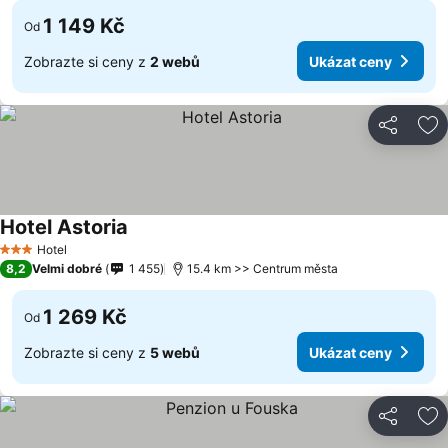
1 149 Kč
Od
Zobrazte si ceny z
2 webů
Ukázat ceny
Sdílet
Př
Hotel Astoria
Hotel
3 Počet hvězdiček
8,2
Velmi dobré
1 455
15.4 km >> Centrum města
1 269 Kč
Od
Zobrazte si ceny z
5 webů
Ukázat ceny
Sdílet
Př