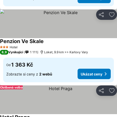
Sdílet
Př
Penzion Ve Skale
Hotel
3 Počet hvězdiček
8,9
Vynikající
1 111
Loket, 9.9 km >> Karlovy Vary
1 363 Kč
Od
Zobrazte si ceny z
2 webů
Ukázat ceny
Oblíbená volba
Sdílet
Př