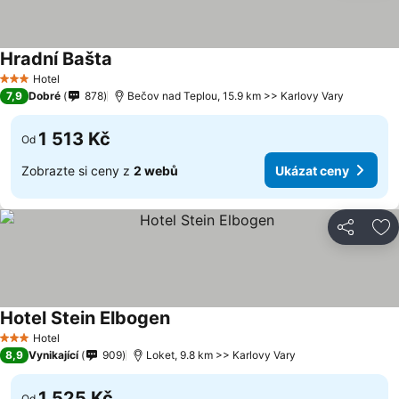
Hradní Bašta
Hotel
3 Počet hvězdiček
7,9
Dobré
878
Bečov nad Teplou, 15.9 km >> Karlovy Vary
1 513 Kč
Od
Zobrazte si ceny z
2 webů
Ukázat ceny
Sdílet
Př
Hotel Stein Elbogen
Hotel
3 Počet hvězdiček
8,9
Vynikající
909
Loket, 9.8 km >> Karlovy Vary
1 525 Kč
Od