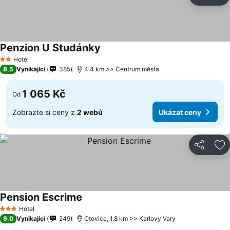
Sdílet
Př
Penzion U Studánky
Hotel
2 Počet hvězdiček
8,5
Vynikající
385
4.4 km >> Centrum města
1 065 Kč
Od
Zobrazte si ceny z
2 webů
Ukázat ceny
Sdílet
Př
Pension Escrime
Hotel
3 Počet hvězdiček
9,0
Vynikající
249
Otovice, 1.8 km >> Karlovy Vary