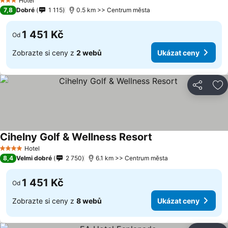
Hotel
3 Počet hvězdiček
7,8
Dobré
1 115
0.5 km >> Centrum města
1 451 Kč
Od
Zobrazte si ceny z
2 webů
Ukázat ceny
Sdílet
Př
Cihelny Golf & Wellness Resort
Hotel
4 Počet hvězdiček
8,4
Velmi dobré
2 750
6.1 km >> Centrum města
1 451 Kč
Od
Zobrazte si ceny z
8 webů
Ukázat ceny