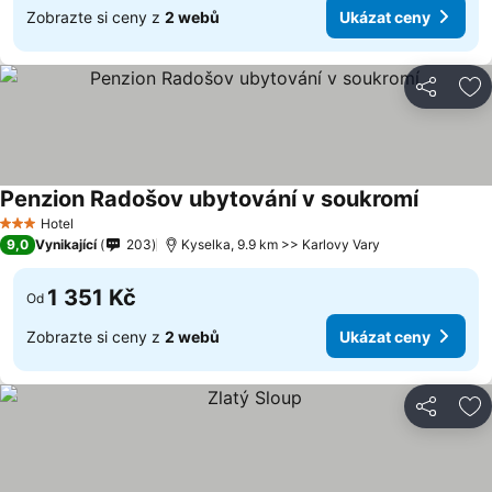
Zobrazte si ceny z
2 webů
Ukázat ceny
Sdílet
Př
Penzion Radošov ubytování v soukromí
Hotel
3 Počet hvězdiček
9,0
Vynikající
203
Kyselka, 9.9 km >> Karlovy Vary
1 351 Kč
Od
Zobrazte si ceny z
2 webů
Ukázat ceny
Sdílet
Př