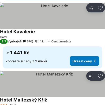
Sdílet
Př
Hotel Kavalerie
Hotel
8,7
Vynikající
570
1.1 km >> Centrum města
1 441 Kč
Od
Zobrazte si ceny z
3 webů
Ukázat ceny
Sdílet
Př
Hotel Maltezský Kříž