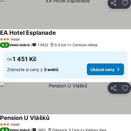
Sdílet
Př
EA Hotel Esplanade
Hotel
3 Počet hvězdiček
8,2
Velmi dobré
1 642
0.3 km >> Centrum města
1 451 Kč
Od
Zobrazte si ceny z
3 webů
Ukázat ceny
Sdílet
Př
Pension U Vlášků
Hotel
3 Počet hvězdiček
8,3
Velmi dobré
360
Dalovice, 3.1 km >> Karlovy Vary