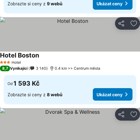
Zobrazte si ceny z
9 webů
Ukázat ceny
Sdílet
Př
Hotel Boston
Hotel
3 Počet hvězdiček
8,7
Vynikající
3 140
0.4 km >> Centrum města
1 593 Kč
Od
Zobrazte si ceny z
8 webů
Ukázat ceny
Sdílet
Př