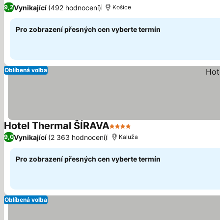
3 Počet hvězdiček
Vynikající
(492 hodnocení)
9,2
Košice
Pro zobrazení přesných cen vyberte termín
Oblíbená volba
Hotel Thermal ŠÍRAVA
4 Počet hvězdiček
Vynikající
(2 363 hodnocení)
9,0
Kaluža
Pro zobrazení přesných cen vyberte termín
Oblíbená volba