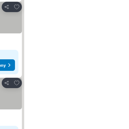
Přidat na seznam oblíbených hotelů
Sdílet
eny
Přidat na seznam oblíbených hotelů
Sdílet