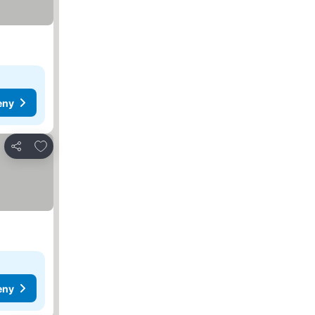
eny
Přidat na seznam oblíbených hotelů
Sdílet
eny