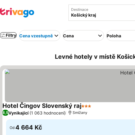
Destinace
Filtry
Cena vzestupně
Cena
Poloha
Levné hotely v místě Košic
Hotel Čingov Slovenský raj
3 Počet hvězdiček
Vynikající
(1 063 hodnocení)
8,5
Smižany
4 664 Kč
Od