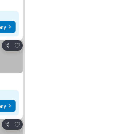
eny
Přidat na seznam oblíbených hotelů
Sdílet
eny
Přidat na seznam oblíbených hotelů
Sdílet