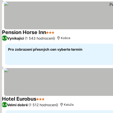
Pension Horse Inn
3 Počet hvězdiček
Vynikající
(1 543 hodnocení)
8,5
Košice
Pro zobrazení přesných cen vyberte termín
Hotel Eurobus
3 Počet hvězdiček
Velmi dobré
(1 512 hodnocení)
8,4
Kaluža