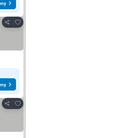
eny
Přidat na seznam oblíbených hotelů
Sdílet
eny
Přidat na seznam oblíbených hotelů
Sdílet