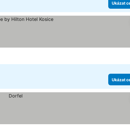
Ukázat c
iček
Ukázat c