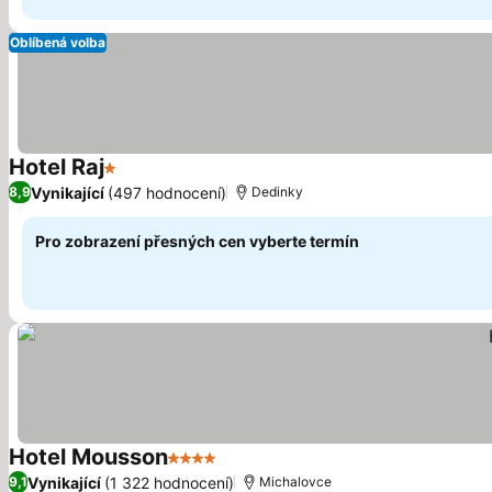
Oblíbená volba
Hotel Raj
1 Počet hvězdiček
Vynikající
(497 hodnocení)
8,9
Dedinky
Pro zobrazení přesných cen vyberte termín
Hotel Mousson
4 Počet hvězdiček
Vynikající
(1 322 hodnocení)
9,1
Michalovce