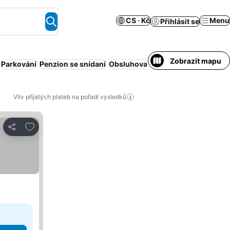
CS · Kč
Menu
Přihlásit se
Zobrazit mapu
Parkování
Penzion se snídaní
Obsluhovaný apartmán
Krytý baz
Vliv přijatých plateb na pořadí výsledků
Přidat na seznam oblíbených hotelů
Sdílet