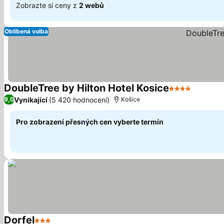
Zobrazte si ceny z
2 webů
Oblíbená volba
DoubleTree by Hilton Hotel Kosice
4 Počet hvězd
Vynikající
(5 420 hodnocení)
9,0
Košice
Pro zobrazení přesných cen vyberte termín
Dorfel