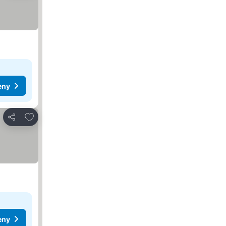
eny
Přidat na seznam oblíbených hotelů
Sdílet
eny