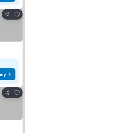
Přidat na seznam oblíbených hotelů
Sdílet
eny
Přidat na seznam oblíbených hotelů
Sdílet