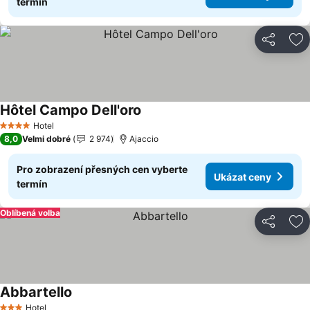
termín
Sdílet
Př
Hôtel Campo Dell'oro
Hotel
4 Počet hvězdiček
8,0
Velmi dobré
2 974
Ajaccio
Pro zobrazení přesných cen vyberte
Ukázat ceny
termín
Oblíbená volba
Sdílet
Př
Abbartello
Hotel