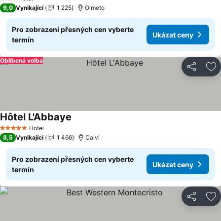
3 Počet hvězdiček
9,0
Vynikající
1 225
Olmeto
Pro zobrazení přesných cen vyberte
Ukázat ceny
termín
Oblíbená volba
Sdílet
Př
Hôtel L'Abbaye
Hotel
5 Počet hvězdiček
8,5
Vynikající
1 466
Calvi
Pro zobrazení přesných cen vyberte
Ukázat ceny
termín
Sdílet
Př