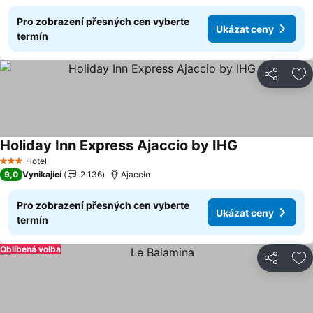
Pro zobrazení přesných cen vyberte
Ukázat ceny
termín
Sdílet
Př
Holiday Inn Express Ajaccio by IHG
Hotel
3 Počet hvězdiček
9,0
Vynikající
2 136
Ajaccio
Pro zobrazení přesných cen vyberte
Ukázat ceny
termín
Oblíbená volba
Sdílet
Př