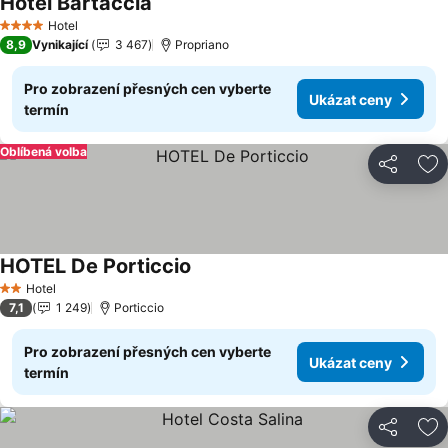
Hotel Bartaccia
Hotel
4 Počet hvězdiček
8,9
Vynikající
3 467
Propriano
Pro zobrazení přesných cen vyberte
Ukázat ceny
termín
Oblíbená volba
Sdílet
Př
HOTEL De Porticcio
Hotel
2 Počet hvězdiček
7,1
1 249
Porticcio
Pro zobrazení přesných cen vyberte
Ukázat ceny
termín
Sdílet
Př