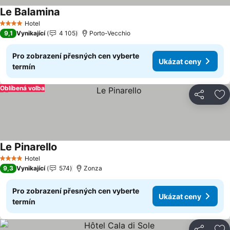
Le Balamina
Hotel
4 Počet hvězdiček
9,1
Vynikající
4 105
Porto-Vecchio
Pro zobrazení přesných cen vyberte
Ukázat ceny
termín
Oblíbená volba
Sdílet
Př
Le Pinarello
Hotel
4 Počet hvězdiček
9,3
Vynikající
574
Zonza
Pro zobrazení přesných cen vyberte
Ukázat ceny
termín