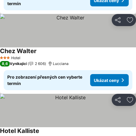
Ukázat ceny
termín
Sdílet
Př
Chez Walter
Hotel
3 Počet hvězdiček
8,6
Vynikající
2 606
Lucciana
Pro zobrazení přesných cen vyberte
Ukázat ceny
termín
Sdílet
Př
Hotel Kalliste