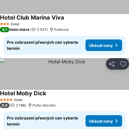
Hotel Club Marina Viva
Hotel
3 Počet hvězdiček
8,1
Velmi dobré
5 537
Porticcio
Pro zobrazení přesných cen vyberte
Ukázat ceny
termín
Sdílet
Př
Hotel Moby Dick
Hotel
4 Počet hvězdiček
6,6
2 186
Porto-Vecchio
Pro zobrazení přesných cen vyberte
Ukázat ceny
termín