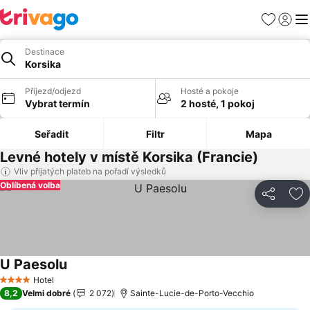
Oblíbené
Přihlási
Me
Destinace
Korsika
Příjezd/odjezd
Hosté a pokoje
Vybrat termín
2 hosté, 1 pokoj
Seřadit
Filtr
Mapa
Levné hotely v místě Korsika (Francie)
Vliv přijatých plateb na pořadí výsledků
Oblíbená volba
Sdílet
Př
U Paesolu
Hotel
4 Počet hvězdiček
8,2
Velmi dobré
2 072
Sainte-Lucie-de-Porto-Vecchio