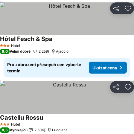
Sdílet
Př
Hôtel Fesch & Spa
Hotel
3 Počet hvězdiček
8,0
Velmi dobré
2 259
Ajaccio
Pro zobrazení přesných cen vyberte
Ukázat ceny
termín
Sdílet
Př
Castellu Rossu
Hotel
3 Počet hvězdiček
8,5
Vynikající
2 506
Lucciana