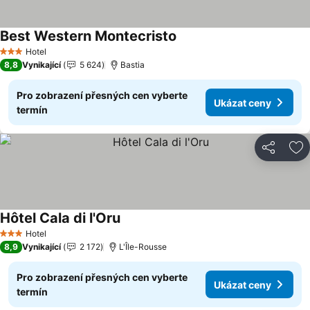
Best Western Montecristo
Hotel
3 Počet hvězdiček
8,8
Vynikající
5 624
Bastia
Pro zobrazení přesných cen vyberte
Ukázat ceny
termín
Sdílet
Př
Hôtel Cala di l'Oru
Hotel
3 Počet hvězdiček
8,9
Vynikající
2 172
L'Île-Rousse
Pro zobrazení přesných cen vyberte
Ukázat ceny
termín