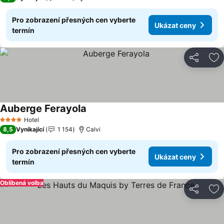
Pro zobrazení přesných cen vyberte
Ukázat ceny
termín
Sdílet
Př
Auberge Ferayola
Hotel
4 Počet hvězdiček
8,5
Vynikající
1 154
Calvi
Pro zobrazení přesných cen vyberte
Ukázat ceny
termín
Oblíbená volba
Sdílet
Př