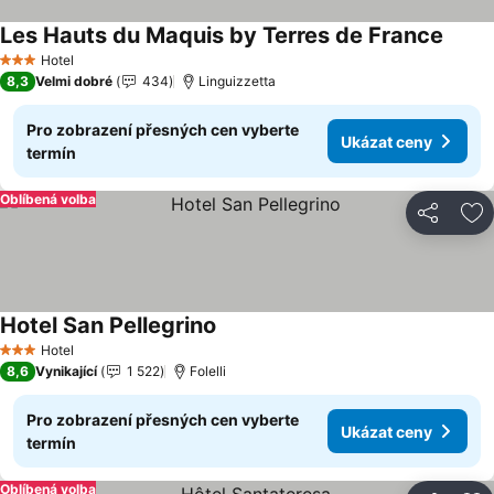
Les Hauts du Maquis by Terres de France
Hotel
3 Počet hvězdiček
8,3
Velmi dobré
434
Linguizzetta
Pro zobrazení přesných cen vyberte
Ukázat ceny
termín
Oblíbená volba
Sdílet
Př
Hotel San Pellegrino
Hotel
3 Počet hvězdiček
8,6
Vynikající
1 522
Folelli
Pro zobrazení přesných cen vyberte
Ukázat ceny
termín
Oblíbená volba