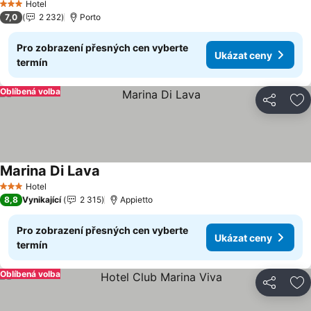
Hotel
3 Počet hvězdiček
7,0
2 232
Porto
Pro zobrazení přesných cen vyberte
Ukázat ceny
termín
Oblíbená volba
Sdílet
Př
Marina Di Lava
Hotel
3 Počet hvězdiček
8,8
Vynikající
2 315
Appietto
Pro zobrazení přesných cen vyberte
Ukázat ceny
termín
Oblíbená volba
Sdílet
Př