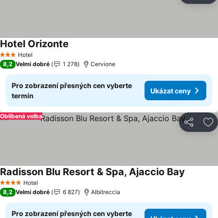
Hotel Orizonte
Hotel
3 Počet hvězdiček
8,2
Velmi dobré
1 278
Cervione
Pro zobrazení přesných cen vyberte
Ukázat ceny
termín
Oblíbená volba
Sdílet
Př
Radisson Blu Resort & Spa, Ajaccio Bay
Hotel
4 Počet hvězdiček
8,2
Velmi dobré
6 827
Albitreccia
Pro zobrazení přesných cen vyberte