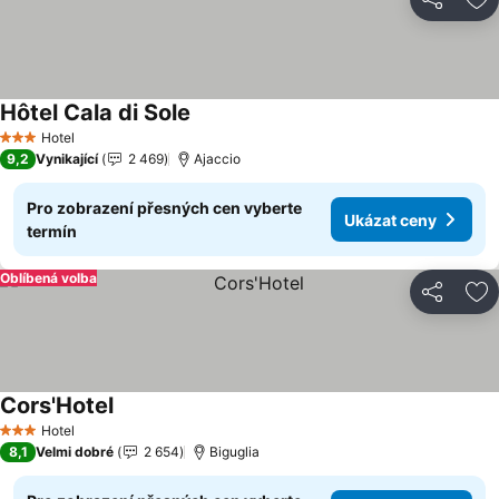
Sdílet
Př
Hôtel Cala di Sole
Hotel
3 Počet hvězdiček
9,2
Vynikající
2 469
Ajaccio
Pro zobrazení přesných cen vyberte
Ukázat ceny
termín
Oblíbená volba
Sdílet
Př
Cors'Hotel
Hotel
3 Počet hvězdiček
8,1
Velmi dobré
2 654
Biguglia