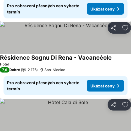
Pro zobrazení přesných cen vyberte
Ukázat ceny
termín
Sdílet
Př
Résidence Sognu Di Rena - Vacancéole
Hotel
7,6
Dobré
2 176
San-Nicolao
Pro zobrazení přesných cen vyberte
Ukázat ceny
termín
Sdílet
Př