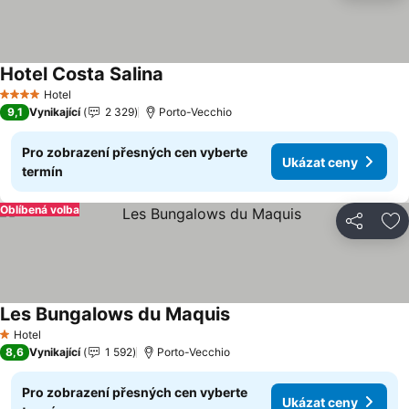
Hotel Costa Salina
Hotel
4 Počet hvězdiček
9,1
Vynikající
2 329
Porto-Vecchio
Pro zobrazení přesných cen vyberte
Ukázat ceny
termín
Oblíbená volba
Sdílet
Př
Les Bungalows du Maquis
Hotel
1 Počet hvězdiček
8,6
Vynikající
1 592
Porto-Vecchio
Pro zobrazení přesných cen vyberte
Ukázat ceny