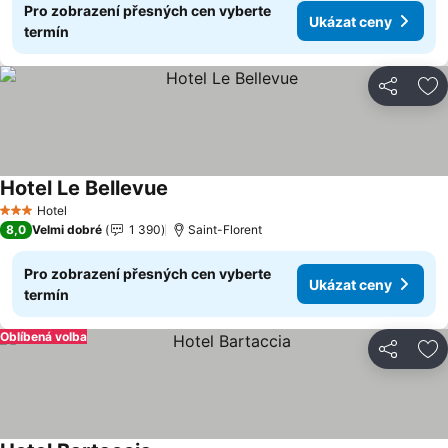
Pro zobrazení přesných cen vyberte
Ukázat ceny
termín
Sdílet
Př
Hotel Le Bellevue
Hotel
3 Počet hvězdiček
8,0
Velmi dobré
1 390
Saint-Florent
Pro zobrazení přesných cen vyberte
Ukázat ceny
termín
Oblíbená volba
Sdílet
Př