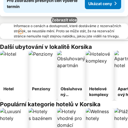
Pro zobrazení přesných cen vyberte
Ukázat ceny
termín
Zobrazít více
Informace o cenách a dostupnosti, které dostáváme z rezervačních
stránek, se neustále mění. Proto se může stát, že na rezervační
stránce nemusíte najít stejnou nabídku, jakou jste viděli na trivagu.
Další ubytování v lokalitě Korsika
Hotel
Penziony
Obsluhova
Hotelové
Apar
ný
komplexy
ový h
apartmán
Populární kategorie hotelů v Korsika