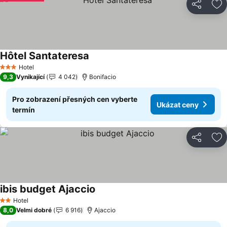
Sdílet
Př
Hôtel Santateresa
Hotel
3 Počet hvězdiček
9,3
Vynikající
4 042
Bonifacio
Pro zobrazení přesných cen vyberte
Ukázat ceny
termín
Sdílet
Př
ibis budget Ajaccio
Hotel
2 Počet hvězdiček
8,0
Velmi dobré
6 916
Ajaccio