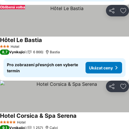
Oblíbená volba
Sdílet
Př
Hôtel Le Bastia
Hotel
3 Počet hvězdiček
8,7
Vynikající
6 866
Bastia
Pro zobrazení přesných cen vyberte
Ukázat ceny
termín
Sdílet
Př
Hotel Corsica & Spa Serena
Hotel
5 Počet hvězdiček
9,1
Vynikající
1 257
Calvi