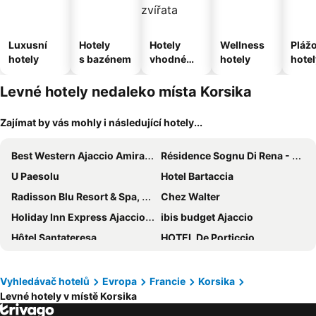
Luxusní
Hotely
Hotely
Wellness
Pláž
hotely
s bazénem
vhodné
hotely
hotel
pro
domácí
Levné hotely nedaleko místa Korsika
zvířata
Zajímat by vás mohly i následující hotely...
Best Western Ajaccio Amirauté
Résidence Sognu Di Rena - Vacancéole
U Paesolu
Hotel Bartaccia
Radisson Blu Resort & Spa, Ajaccio Bay
Chez Walter
Holiday Inn Express Ajaccio by IHG
ibis budget Ajaccio
Hôtel Santateresa
HOTEL De Porticcio
Village de Vacances Marina d'Oru
Hotel Poretta
PetraLegna
Hotel Kalliste
Vyhledávač hotelů
Evropa
Francie
Korsika
Levné hotely v místě Korsika
Hôtel Le Bastia
Hôtel Campo Dell'oro