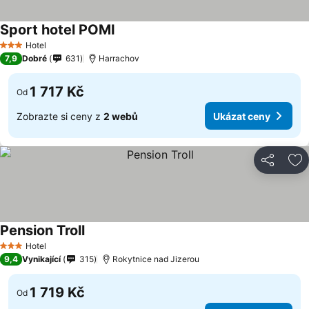
Sport hotel POMI
Hotel
3 Počet hvězdiček
7,9
Dobré
631
Harrachov
1 717 Kč
Od
Zobrazte si ceny z
2 webů
Ukázat ceny
Sdílet
Př
Pension Troll
Hotel
3 Počet hvězdiček
9,4
Vynikající
315
Rokytnice nad Jizerou
1 719 Kč
Od