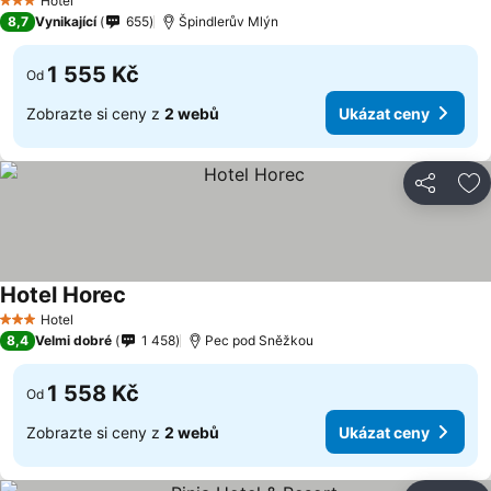
Hotel
3 Počet hvězdiček
8,7
Vynikající
655
Špindlerův Mlýn
1 555 Kč
Od
Zobrazte si ceny z
2 webů
Ukázat ceny
Sdílet
Př
Hotel Horec
Hotel
3 Počet hvězdiček
8,4
Velmi dobré
1 458
Pec pod Sněžkou
1 558 Kč
Od
Zobrazte si ceny z
2 webů
Ukázat ceny