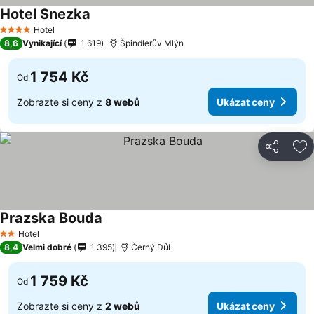
Hotel Snezka
Hotel
4 Počet hvězdiček
8,6
Vynikající
1 619
Špindlerův Mlýn
1 754 Kč
Od
Zobrazte si ceny z
8 webů
Ukázat ceny
Sdílet
Př
Prazska Bouda
Hotel
2 Počet hvězdiček
8,4
Velmi dobré
1 395
Černý Důl
1 759 Kč
Od
Zobrazte si ceny z
2 webů
Ukázat ceny