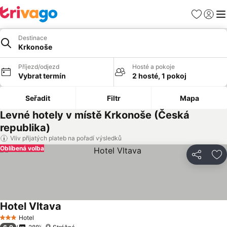
Oblíbené
Přihlási
Me
Destinace
Krkonoše
Příjezd/odjezd
Hosté a pokoje
Vybrat termín
2 hosté, 1 pokoj
Seřadit
Filtr
Mapa
Levné hotely v místě Krkonoše (Česká
republika)
Vliv přijatých plateb na pořadí výsledků
Oblíbená volba
Sdílet
Př
Hotel Vltava
Hotel
3 Počet hvězdiček