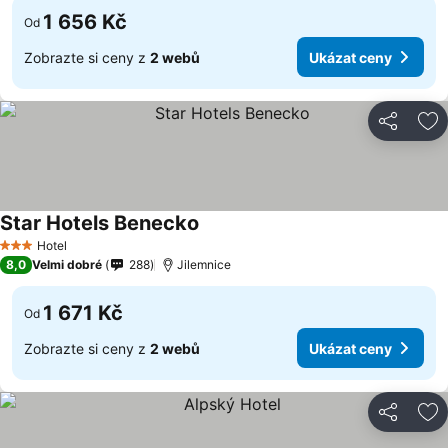
1 656 Kč
Od
Zobrazte si ceny z
2 webů
Ukázat ceny
Sdílet
Př
Star Hotels Benecko
Hotel
3 Počet hvězdiček
8,0
Velmi dobré
288
Jilemnice
1 671 Kč
Od
Zobrazte si ceny z
2 webů
Ukázat ceny
Sdílet
Př