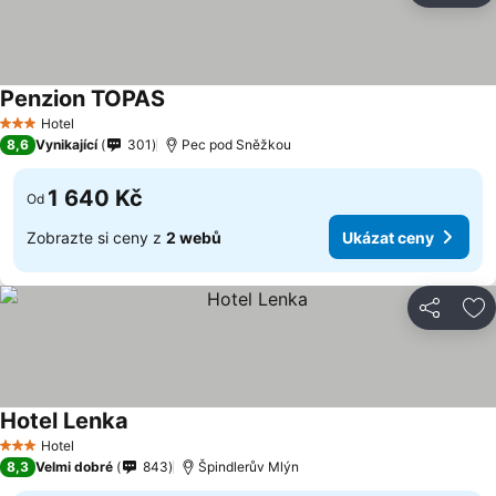
Penzion TOPAS
Hotel
3 Počet hvězdiček
8,6
Vynikající
301
Pec pod Sněžkou
1 640 Kč
Od
Zobrazte si ceny z
2 webů
Ukázat ceny
Sdílet
Př
Hotel Lenka
Hotel
3 Počet hvězdiček
8,3
Velmi dobré
843
Špindlerův Mlýn