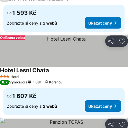
1 593 Kč
Od
Zobrazte si ceny z
2 webů
Ukázat ceny
Oblíbená volba
Sdílet
Př
Hotel Lesní Chata
Hotel
3 Počet hvězdiček
8,7
Vynikající
1 081
Kořenov
1 607 Kč
Od
Zobrazte si ceny z
2 webů
Ukázat ceny
Sdílet
Př