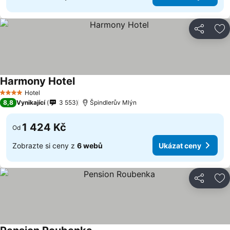
Sdílet
Př
Harmony Hotel
Hotel
4 Počet hvězdiček
8,8
Vynikající
3 553
Špindlerův Mlýn
1 424 Kč
Od
Zobrazte si ceny z
6 webů
Ukázat ceny
Sdílet
Př