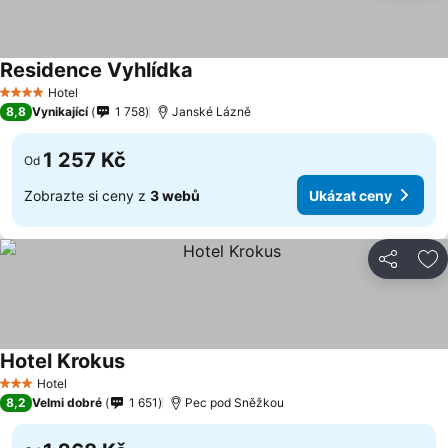
Residence Vyhlídka
Hotel
4 Počet hvězdiček
8,8
Vynikající
1 758
Janské Lázně
1 257 Kč
Od
Zobrazte si ceny z
3 webů
Ukázat ceny
Sdílet
Př
Hotel Krokus
Hotel
3 Počet hvězdiček
8,2
Velmi dobré
1 651
Pec pod Sněžkou