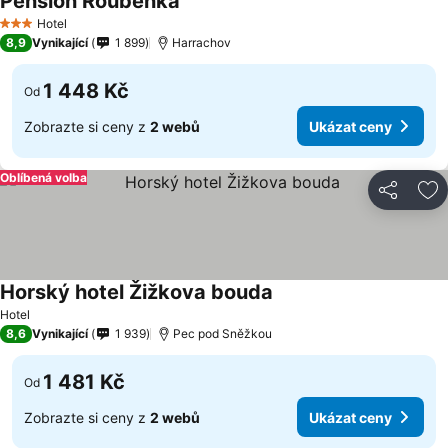
Pension Roubenka
Hotel
3 Počet hvězdiček
8,9
Vynikající
1 899
Harrachov
1 448 Kč
Od
Zobrazte si ceny z
2 webů
Ukázat ceny
Oblíbená volba
Sdílet
Př
Horský hotel Žižkova bouda
Hotel
8,6
Vynikající
1 939
Pec pod Sněžkou
1 481 Kč
Od
Zobrazte si ceny z
2 webů
Ukázat ceny