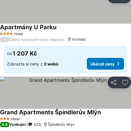
Sdílet
Př
Apartmány U Parku
Hotel
4 Počet hvězdiček
/
Vrchlabí
Žádné hodnocení není k dispozici
1 207 Kč
Od
Zobrazte si ceny z
2 webů
Ukázat ceny
Sdílet
Př
Grand Apartments Špindlerův Mlýn
Hotel
3 Počet hvězdiček
8,6
Vynikající
422
Špindlerův Mlýn