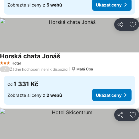
Zobrazte si ceny z
5 webů
Ukázat ceny
Sdílet
Př
Horská chata Jonáš
Hotel
3 Počet hvězdiček
/
Malá Úpa
Žádné hodnocení není k dispozici
1 331 Kč
Od
Zobrazte si ceny z
2 webů
Ukázat ceny
Sdílet
Př