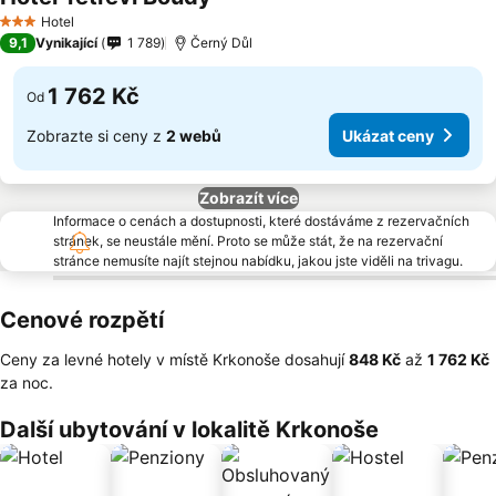
Hotel
3 Počet hvězdiček
9,1
Vynikající
1 789
Černý Důl
1 762 Kč
Od
Zobrazte si ceny z
2 webů
Ukázat ceny
Zobrazít více
Informace o cenách a dostupnosti, které dostáváme z rezervačních
stránek, se neustále mění. Proto se může stát, že na rezervační
stránce nemusíte najít stejnou nabídku, jakou jste viděli na trivagu.
Cenové rozpětí
Ceny za levné hotely v místě Krkonoše dosahují
‎848 Kč
až
‎1 762 Kč
za noc.
Další ubytování v lokalitě Krkonoše