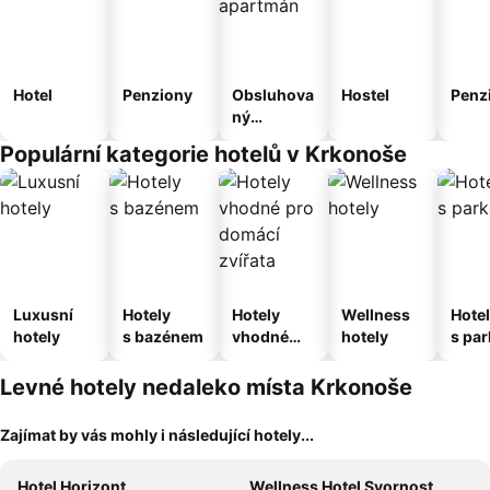
Hotel
Penziony
Obsluhova
Hostel
Penz
ný
apartmán
Populární kategorie hotelů v Krkonoše
Luxusní
Hotely
Hotely
Wellness
Hote
hotely
s bazénem
vhodné
hotely
s pa
pro
ím
domácí
Levné hotely nedaleko místa Krkonoše
zvířata
Zajímat by vás mohly i následující hotely...
Hotel Horizont
Wellness Hotel Svornost