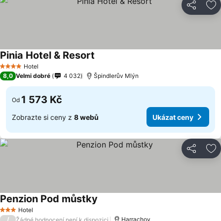
Sdílet
Př
Pinia Hotel & Resort
Hotel
4 Počet hvězdiček
8,0
Velmi dobré
4 032
Špindlerův Mlýn
1 573 Kč
Od
Zobrazte si ceny z
8 webů
Ukázat ceny
Sdílet
Př
Penzion Pod můstky
Hotel
3 Počet hvězdiček
/
Harrachov
Žádné hodnocení není k dispozici