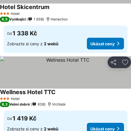
Hotel Skicentrum
Hotel
3 Počet hvězdiček
8,5
Vynikající
1 938
Harrachov
1 338 Kč
Od
Zobrazte si ceny z
2 webů
Ukázat ceny
Sdílet
Př
Wellness Hotel TTC
Hotel
3 Počet hvězdiček
8,3
Velmi dobré
638
Vrchlabí
1 419 Kč
Od
Zobrazte si ceny z
2 webů
Ukázat ceny