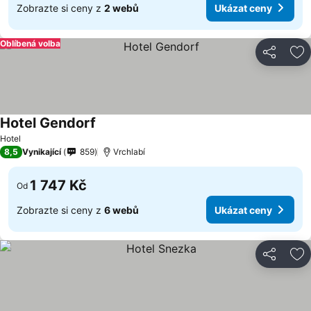
Zobrazte si ceny z
2 webů
Ukázat ceny
Oblíbená volba
Sdílet
Př
Hotel Gendorf
Hotel
8,5
Vynikající
859
Vrchlabí
1 747 Kč
Od
Zobrazte si ceny z
6 webů
Ukázat ceny
Sdílet
Př