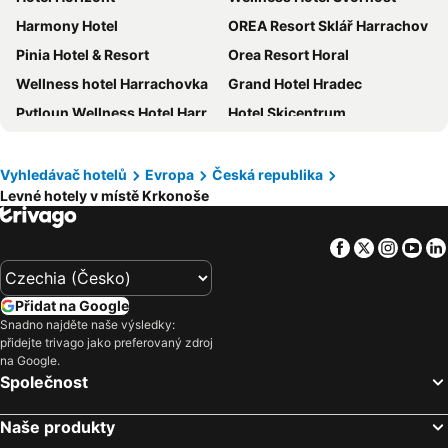
Harmony Hotel
OREA Resort Sklář Harrachov
Pinia Hotel & Resort
Orea Resort Horal
Wellness hotel Harrachovka
Grand Hotel Hradec
Pytloun Wellness Hotel Harrachov
Hotel Skicentrum
Erlebachova bouda
Parkhotel Harrachov
Sedy Vlk
Hotel Fit Fun
Vyhledávač hotelů
Evropa
Česká republika
Levné hotely v místě Krkonoše
Omnia Hotel Relax & Wellness
Wellness Hotel Windsor
Hotel Vltava
Residence Vyhlídka
Facebook
Twitter
Insta
Yo
Resort Špindl Hotel & Aquapark
Hotel Labská bouda
Penzion Kobr
Hotel Olympie
Přidat na Google
Hotel Zátiší
Hotel Central 1920
Snadno najděte naše výsledky:
přidejte trivago jako preferovaný zdroj
Hotel Auri
Pension Říp
na Google.
Penzion Marienka
Interhotel Montana
Společnost
Horský hotel Žižkova bouda
Penzion Pohoda
Naše produkty
Hotel Zátiší
Hotel Prichovice