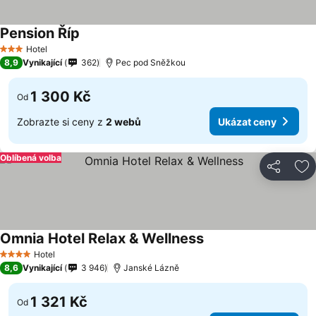
Pension Říp
Hotel
3 Počet hvězdiček
8,9
Vynikající
362
Pec pod Sněžkou
1 300 Kč
Od
Zobrazte si ceny z
2 webů
Ukázat ceny
Oblíbená volba
Sdílet
Př
Omnia Hotel Relax & Wellness
Hotel
4 Počet hvězdiček
8,6
Vynikající
3 946
Janské Lázně
1 321 Kč
Od