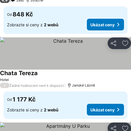
6,9
288
Strážné
848 Kč
Od
Zobrazte si ceny z
2 webů
Ukázat ceny
Sdílet
Př
Chata Tereza
Hotel
/
Janské Lázně
Žádné hodnocení není k dispozici
1 177 Kč
Od
Zobrazte si ceny z
2 webů
Ukázat ceny