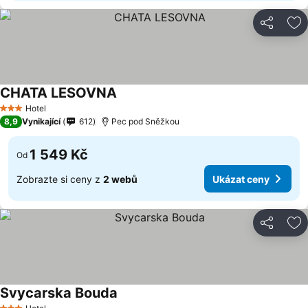
Sdílet
Př
CHATA LESOVNA
Hotel
3 Počet hvězdiček
8,9
Vynikající
612
Pec pod Sněžkou
1 549 Kč
Od
Zobrazte si ceny z
2 webů
Ukázat ceny
Sdílet
Př
Svycarska Bouda