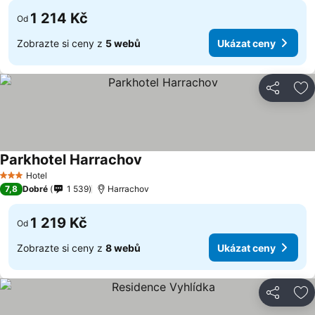
1 214 Kč
Od
Zobrazte si ceny z
5 webů
Ukázat ceny
Sdílet
Př
Parkhotel Harrachov
Hotel
3 Počet hvězdiček
7,8
Dobré
1 539
Harrachov
1 219 Kč
Od
Zobrazte si ceny z
8 webů
Ukázat ceny
Sdílet
Př